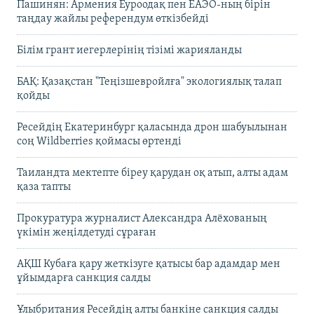
Пашинян: Армения Еуроодақ пен ЕАЭО-ның бірін
таңдау жайлы референдум өткізбейді
Білім грант иегерлерінің тізімі жарияланды
БАҚ: Қазақстан "Теңізшевройлға" экологиялық талап
қойды
Ресейдің Екатеринбург қаласында дрон шабуылынан
соң Wildberries қоймасы өртенді
Таиландта мектепте біреу қарудан оқ атып, алты адам
қаза тапты
Прокуратура журналист Александра Алёхованың
үкімін жеңілдетуді сұраған
АҚШ Кубаға қару жеткізуге қатысы бар адамдар мен
ұйымдарға санкция салды
Ұлыбритания Ресейдің алты банкіне санкция салды