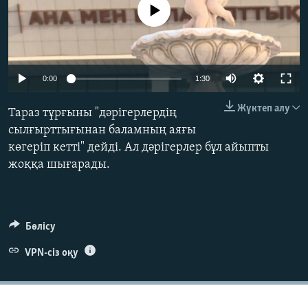
No media source currently available
ЖАЗЫЛЫҢЫЗ
Басқа тілдерде
0:00
1:30
Жүктеп алу
Тараз тұрғыны "дәрігерлердің
сылғырттығынан баламның аяғы
көгеріп кетті" дейді. Ал дәрігерлер бұл айыпты
жоққа шығарады.
Бөлісу
VPN-сіз оқу