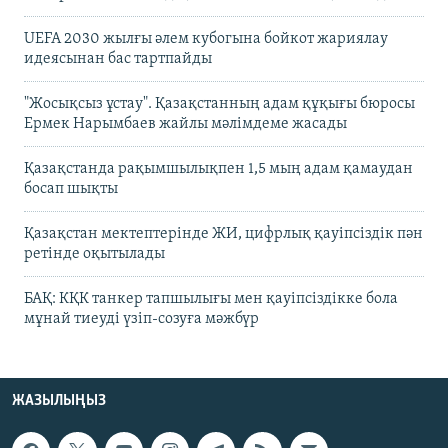
UEFA 2030 жылғы әлем кубогына бойкот жариялау
идеясынан бас тартпайды
"Жосықсыз ұстау". Қазақстанның адам құқығы бюросы
Ермек Нарымбаев жайлы мәлімдеме жасады
Қазақстанда рақымшылықпен 1,5 мың адам қамаудан
босап шықты
Қазақстан мектептерінде ЖИ, цифрлық қауіпсіздік пән
ретінде оқытылады
БАҚ: КҚК танкер тапшылығы мен қауіпсіздікке бола
мұнай тиеуді үзіп-созуға мәжбүр
ЖАЗЫЛЫҢЫЗ