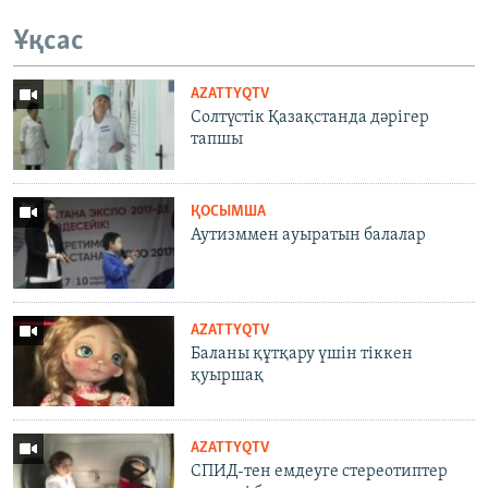
Ұқсас
AZATTYQTV
Солтүстік Қазақстанда дәрігер
тапшы
ҚОСЫМША
Аутизммен ауыратын балалар
AZATTYQTV
Баланы құтқару үшін тіккен
қуыршақ
AZATTYQTV
СПИД-тен емдеуге стереотиптер