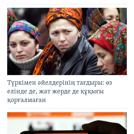
Түркімен әйелдерінің тағдыры: өз
елінде де, жат жерде де құқығы
қорғалмаған