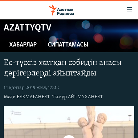
Accessibility
links
Skip
AZATTYQTV
to
ЖАҢАЛЫҚТАР
main
САЯСАТ
ХАБАРЛАР
СИПАТТАМАСЫ
content
AZATTYQTV
Skip
Ес-түссіз жатқан сәбидің анасы
to
ҚАҢТАР ОҚИҒАСЫ
main
дәрігерлерді айыптайды
АДАМ ҚҰҚЫҚТАРЫ
Navigation
Skip
14 қаңтар 2019 жыл, 17:02
ӘЛЕУМЕТ
to
Мәди БЕКМАҒАНБЕТ
Тимур АЙТМҰХАНБЕТ
ӘЛЕМ
Search
АРНАЙЫ ЖОБАЛАР
Русский