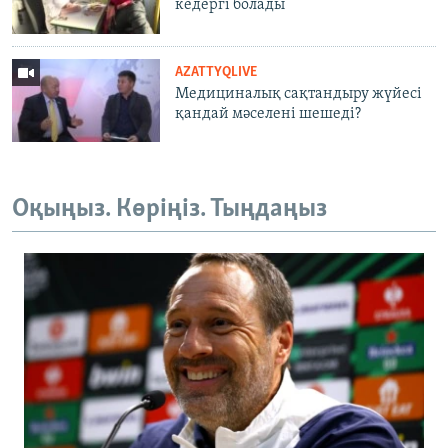
кедергі болады
AZATTYQLIVE
Медициналық сақтандыру жүйесі
қандай мәселені шешеді?
Оқыңыз. Көріңіз. Тыңдаңыз