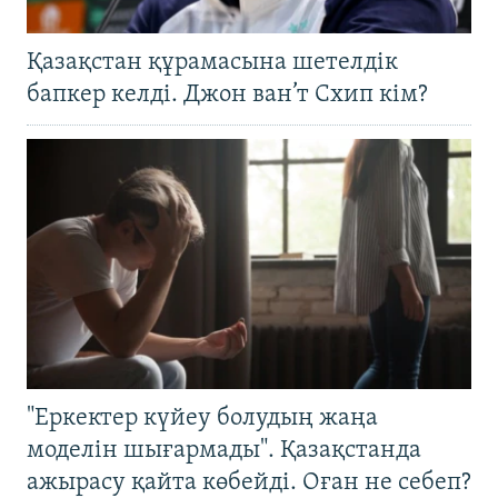
Қазақстан құрамасына шетелдік
бапкер келді. Джон ван’т Схип кім?
"Еркектер күйеу болудың жаңа
моделін шығармады". Қазақстанда
ажырасу қайта көбейді. Оған не себеп?