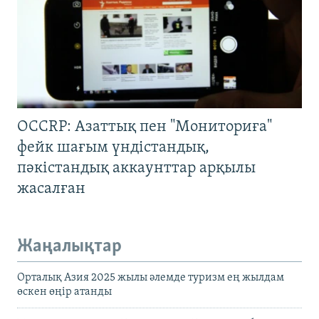
OCCRP: Азаттық пен "Мониториға"
фейк шағым үндістандық,
пәкістандық аккаунттар арқылы
жасалған
Жаңалықтар
Орталық Азия 2025 жылы әлемде туризм ең жылдам
өскен өңір атанды