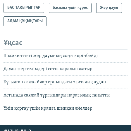
БАС ТАҚЫРЫПТАР
Баспана үшін күрес
Жер дауы
АДАМ ҚҰҚЫҚТАРЫ
Ұқсас
Шымкенттегі жер дауының соңы көрінбейді
Даулы жер телімдері сотта қаралып жатыр
Бұзылған саяжайлар орнындағы элиталық аудан
Астанада саяжай тұрғындары наразылық танытты
Үйін қорғау үшін кранға шыққан әйелдер