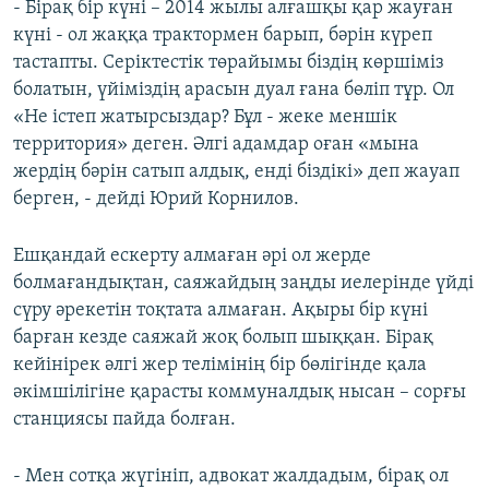
- Бірақ бір күні – 2014 жылы алғашқы қар жауған
күні - ол жаққа трактормен барып, бәрін күреп
тастапты. Серіктестік төрайымы біздің көршіміз
болатын, үйіміздің арасын дуал ғана бөліп тұр. Ол
«Не істеп жатырсыздар? Бұл - жеке меншік
территория» деген. Әлгі адамдар оған «мына
жердің бәрін сатып алдық, енді біздікі» деп жауап
берген, - дейді Юрий Корнилов.
Ешқандай ескерту алмаған әрі ол жерде
болмағандықтан, саяжайдың заңды иелерінде үйді
сүру әрекетін тоқтата алмаған. Ақыры бір күні
барған кезде саяжай жоқ болып шыққан. Бірақ
кейінірек әлгі жер телімінің бір бөлігінде қала
әкімшілігіне қарасты коммуналдық нысан – сорғы
станциясы пайда болған.
- Мен сотқа жүгініп, адвокат жалдадым, бірақ ол