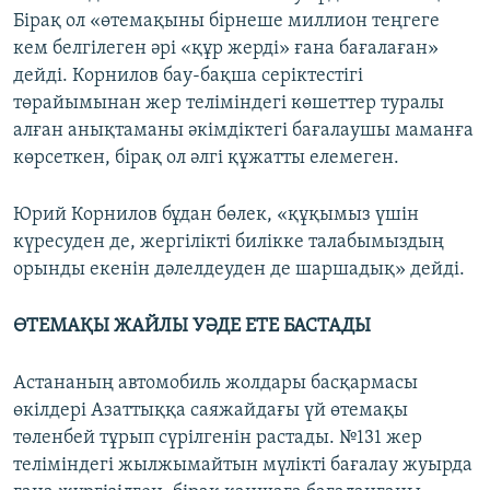
Бірақ ол «өтемақыны бірнеше миллион теңгеге
кем белгілеген әрі «құр жерді» ғана бағалаған»
дейді. Корнилов бау-бақша серіктестігі
төрайымынан жер теліміндегі көшеттер туралы
алған анықтаманы әкімдіктегі бағалаушы маманға
көрсеткен, бірақ ол әлгі құжатты елемеген.
Юрий Корнилов бұдан бөлек, «құқымыз үшін
күресуден де, жергілікті билікке талабымыздың
орынды екенін дәлелдеуден де шаршадық» дейді.
ӨТЕМАҚЫ ЖАЙЛЫ УӘДЕ ЕТЕ БАСТАДЫ
Астананың автомобиль жолдары басқармасы
өкілдері Азаттыққа саяжайдағы үй өтемақы
төленбей тұрып сүрілгенін растады. №131 жер
теліміндегі жылжымайтын мүлікті бағалау жуырда