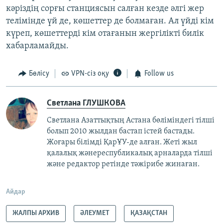
кәріздің сорғы станциясын салған кезде әлгі жер
телімінде үй де, көшеттер де болмаған. Ал үйді кім
күреп, көшеттерді кім отағанын жергілікті билік
хабарламайды.
Бөлісу
VPN-сіз оқу
Follow us
Светлана ГЛУШКОВА
Светлана Азаттықтың Астана бөліміндегі тілші
болып 2010 жылдан бастап істей бастады.
Жоғары білімді ҚарҰУ-де алған. Жеті жыл
қалалық жәнереспубликалық арналарда тілші
және редактор ретінде тәжірибе жинаған.
Айдар
ЖАЛПЫ АРХИВ
ӘЛЕУМЕТ
ҚАЗАҚСТАН