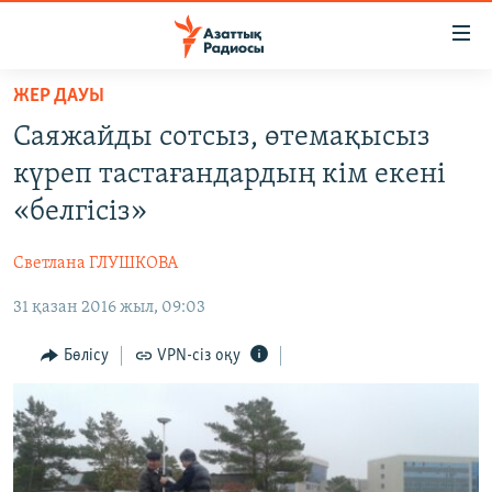
Accessibility
links
Skip
ЖЕР ДАУЫ
to
ЖАҢАЛЫҚТАР
Саяжайды сотсыз, өтемақысыз
main
САЯСАТ
content
күреп тастағандардың кім екені
AZATTYQTV
Skip
«белгісіз»
to
ҚАҢТАР ОҚИҒАСЫ
main
Светлана ГЛУШКОВА
АДАМ ҚҰҚЫҚТАРЫ
Navigation
Skip
31 қазан 2016 жыл, 09:03
ӘЛЕУМЕТ
to
ӘЛЕМ
Бөлісу
VPN-сіз оқу
Search
АРНАЙЫ ЖОБАЛАР
Русский