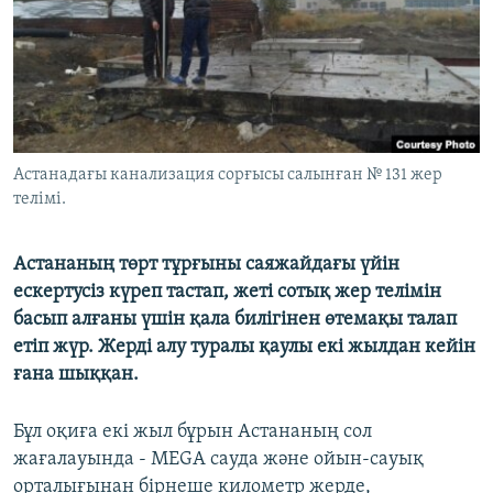
ЖАЗЫЛЫҢЫЗ
Басқа тілдерде
Астанадағы канализация сорғысы салынған № 131 жер
телімі.
Астананың төрт тұрғыны саяжайдағы үйін
ескертусіз күреп тастап, жеті сотық жер телімін
басып алғаны үшін қала билігінен өтемақы талап
етіп жүр. Жерді алу туралы қаулы екі жылдан кейін
ғана шыққан.
Бұл оқиға екі жыл бұрын Астананың сол
жағалауында - MEGA сауда және ойын-сауық
орталығынан бірнеше километр жерде,