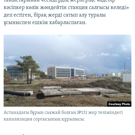
таныстарынан «сендердің жерлеріңе әлдебір
кәсіпкер көлік жөндейтін станция салғысы келеді»
деп естіген, бірақ жерді сатып алу туралы
ұсыныспен ешкім хабарласпаған.
Астанадағы бұрын саяжай болған №131 жер теліміндегі
канализация сорғысының құрылысы.