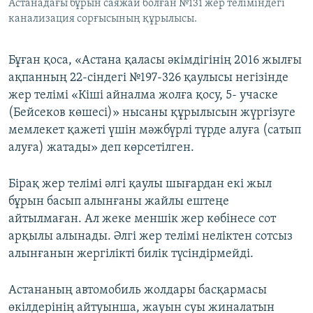
Астанадағы бұрын саяжай болған №131 жер теліміндегі
канализация сорғысының құрылысы.
Бұған қоса, «Астана қаласы әкімдігінің 2016 жылғы
ақпанның 22-сіндегі №197-326 қаулысы негізінде
жер телімі «Кіші айналма жолға қосу, 5- учаске
(Бейсеков көшесі)» нысаны құрылысын жүргізуге
мемлекет қажеті үшін мәжбүрлі түрде алуға (сатып
алуға) жатады» деп көрсетілген.
Бірақ жер телімі әлгі қаулы шығардан екі жыл
бұрын басып алынғаны жайлы ештеңе
айтылмаған. Ал жеке меншік жер көбінесе сот
арқылы алынады. Әлгі жер телімі неліктен сотсыз
алынғанын жергілікті билік түсіндірмейді.
Астананың автомобиль жолдары басқармасы
өкілдерінің айтуынша, жауын суы жиналатын