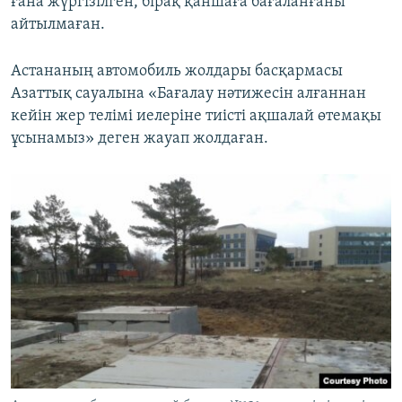
ғана жүргізілген, бірақ қаншаға бағаланғаны
айтылмаған.
Астананың автомобиль жолдары басқармасы
Азаттық сауалына «Бағалау нәтижесін алғаннан
кейін жер телімі иелеріне тиісті ақшалай өтемақы
ұсынамыз» деген жауап жолдаған.