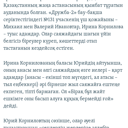
Қазақстанның жаңа астанасының қымбат тұратын
ауданында болған. «Дружба-2» бау-бақша
серіктестігіндегі №131 учаскенің үш қожайыны –
Михаил мен Валерий Ивановтар, Ирина Корнилова
– туыс адамдар. Олар саяжайдағы шағын үйін
белгісіз біреулер күреп, көшеттерді отап
тастағанын кездейсоқ естіген.
Ирина Корнилованың баласы Юрийдің айтуынша,
оның анасы мен әлгі саяжайдың өзге иелері – қарт
адамдар (анасы – екінші топ мүгедегі, ал атасы –
тыл еңбеккері) әрі бірнеше жыл саяжайға ештеңе
екпеген, тіпті бармаған. Ол «Бірақ бұл жайт
ешкімге оны басып алуға құқық бермейді ғой»
дейді.
Юрий Корниловтың сөзінше, олар әуелі