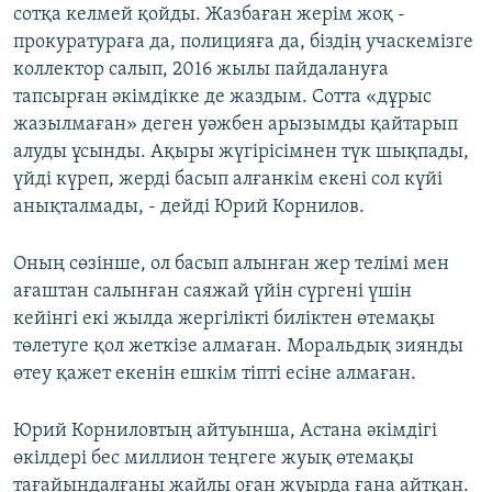
сотқа келмей қойды. Жазбаған жерім жоқ -
прокуратураға да, полицияға да, біздің учаскемізге
коллектор салып, 2016 жылы пайдалануға
тапсырған әкімдікке де жаздым. Сотта «дұрыс
жазылмаған» деген уәжбен арызымды қайтарып
алуды ұсынды. Ақыры жүгірісімнен түк шықпады,
үйді күреп, жерді басып алғанкім екені сол күйі
анықталмады, - дейді Юрий Корнилов.
Оның сөзінше, ол басып алынған жер телімі мен
ағаштан салынған саяжай үйін сүргені үшін
кейінгі екі жылда жергілікті биліктен өтемақы
төлетуге қол жеткізе алмаған. Моральдық зиянды
өтеу қажет екенін ешкім тіпті есіне алмаған.
Юрий Корниловтың айтуынша, Астана әкімдігі
өкілдері бес миллион теңгеге жуық өтемақы
тағайындалғаны жайлы оған жуырда ғана айтқан.