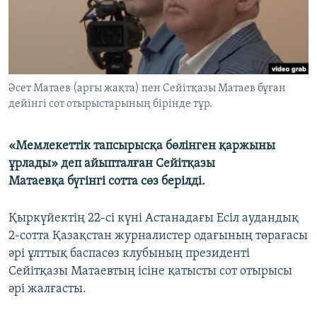
ЖАЗЫЛЫҢЫЗ
Басқа тілдерде
Әсет Матаев (арғы жақта) пен Сейітқазы Матаев бұған
дейінгі сот отырыстарының бірінде тұр.
«Мемлекеттік тапсырысқа бөлінген қаржыны
ұрлады» деп айыпталған Сейітқазы
Матаевқа бүгінгі сотта сөз берілді.
Қыркүйектің 22-сі күні Астанадағы Есіл аудандық
2-сотта Қазақстан журналистер одағының төрағасы
әрі ұлттық баспасөз клубының президенті
Сейітқазы Матаевтың ісіне қатысты сот отырысы
әрі жалғасты.