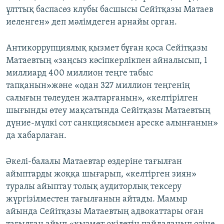
ұлттық баспасөз клубы басшысы Сейітқазы Матаев
иеленген» деп мәлімдеген арнайы орган.
Антикоррупциялық қызмет бұған қоса Сейітқазы
Матаевтың «заңсыз кәсіпкерлікпен айналысып, 1
миллиард 400 миллион теңге табыс
тапқанын»және «одан 327 миллион теңгенің
салығын төлеуден жалтарғанын», «келтірілген
шығынды өтеу мақсатында Сейітқазы Матаевтың
дүние-мүлкі сот санкциясымен ареске алынғанын»
да хабарлаған.
Әкелі-балалы Матаевтар өздеріне тағылған
айыптарды жоққа шығарып, «келтірген зиян»
туралы айыптау толық аудиторлық тексеру
жүргізілместен тағылғанын айтады. Мамыр
айында Сейітқазы Матаевтың адвокаттары оған