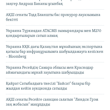
заңгер Андраш Баканы ұсынбақ
АҚШ сенаты Тодд Бланшты бас прокурор лауазымына
бекітті
Украина Түркиядан ATACMS зымырандары мен M270
қондырғыларын сатып алмақ
Украина КҚК-дағы Қазақстан мұнайының экспортына
қатысы бар инфрақұрылымға шабуылдамауға келіскен
– Bloomberg
Украина Ресейдің Самара облысы мен Краснодар
аймағындағы мұнай зауытына шабуылдады
Қайрат Сатыбалдыға тиесілі "Байсат" базары бір
жылдан кейін аукционда сатылды
АҚШ сенаты Ресейге санкция салатын "Линдси Грэм
заң жобасын" мақұлдады