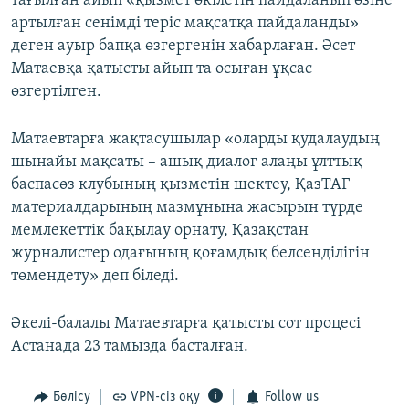
тағылған айып «қызмет өкілетін пайдаланып өзіне
артылған сенімді теріс мақсатқа пайдаланды»
деген ауыр бапқа өзгергенін хабарлаған. Әсет
Матаевқа қатысты айып та осыған ұқсас
өзгертілген.
Матаевтарға жақтасушылар «оларды қудалаудың
шынайы мақсаты – ашық диалог алаңы ұлттық
баспасөз клубының қызметін шектеу, ҚазТАГ
материалдарының мазмұнына жасырын түрде
мемлекеттік бақылау орнату, Қазақстан
журналистер одағының қоғамдық белсенділігін
төмендету» деп біледі.
Әкелі-балалы Матаевтарға қатысты сот процесі
Астанада 23 тамызда басталған.
Бөлісу
VPN-сіз оқу
Follow us