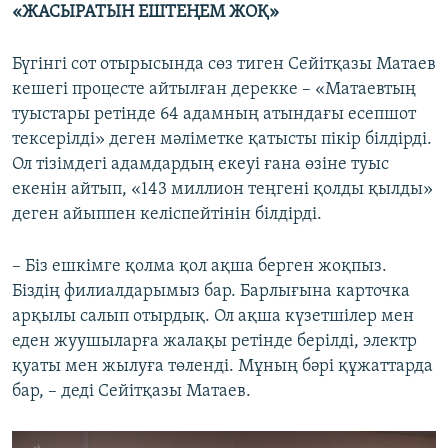
«ЖАСЫРАТЫН ЕШТЕҢЕМ ЖОҚ»
Бүгінгі сот отырысында сөз тиген Сейітқазы Матаев
кешегі процесте айтылған дерекке – «Матаевтың
туыстары ретінде 64 адамның атындағы есепшот
тексерілді» деген мәліметке қатысты пікір білдірді.
Ол тізімдегі адамдардың екеуі ғана өзіне туыс
екенін айтып, «143 миллион теңгені қолды қылды»
деген айыппен келіспейтінін білдірді.
– Біз ешкімге қолма қол ақша берген жоқпыз.
Біздің филиалдарымыз бар. Барлығына карточка
арқылы салып отырдық. Ол ақша күзетшілер мен
еден жуушыларға жалақы ретінде берілді, электр
қуаты мен жылуға төленді. Мұның бәрі құжаттарда
бар, – деді Сейітқазы Матаев.