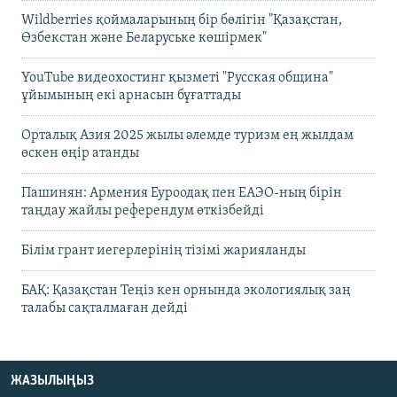
Wildberries қоймаларының бір бөлігін "Қазақстан,
Өзбекстан және Беларуське көшірмек"
YouTube видеохостинг қызметі "Русская община"
ұйымының екі арнасын бұғаттады
Орталық Азия 2025 жылы әлемде туризм ең жылдам
өскен өңір атанды
Пашинян: Армения Еуроодақ пен ЕАЭО-ның бірін
таңдау жайлы референдум өткізбейді
Білім грант иегерлерінің тізімі жарияланды
БАҚ: Қазақстан Теңіз кен орнында экологиялық заң
талабы сақталмаған дейді
ЖАЗЫЛЫҢЫЗ