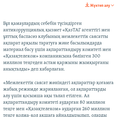
Жүктеп алу
Бұл қамаулардың себебін түсіндірген
антикоррупциялық қызмет «ҚазТАГ агенттігі мен
ұлттық баспасөз клубының мемлекеттік саясатты
ақпарат арқылы таратуға және басылымдарда
материал басу үшін ақпараттандыру комитеті мен
«Қазақтелеком» компаниясына бөлінген 300
миллион теңгеден астам қаржыны жымқырғаны
анықталды» деп хабарлаған.
«Мемлекеттік саясат жөніндегі ақпараттар қоғамға
жабық режимде жарияланған, ол ақпараттарды
алу үшін қосымша ақы талап етілген. Ал
ақпараттандыру комитеті аударған 80 миллион
теңге мен «Қазақтелеком» аударған 260 миллион
теңге қолма-қол ақшаға айналдырылып, оларды