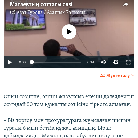
Матаевтың соттағы сөзі
(c)
Азат Еуропа / Азаттық Радиосы
No media source currently available
0:00
0:34
Жүктеп алу
Оның сөзінше, өзінің жазықсыз екенін дәлелдейтін
осындай 30 том құжатты сот ісіне тіркете алмаған.
– Біз тергеу мен прокуратураға жұмсалған шығын
туралы 6 мың беттік құжат ұсындық. Бірақ
қабылдамады. Мүмкін, олар «бұл айыптау ісіне