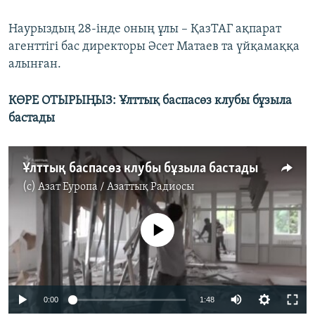
Наурыздың 28-інде оның ұлы – ҚазТАГ ақпарат
агенттігі бас директоры Әсет Матаев та үйқамаққа
алынған.
КӨРЕ ОТЫРЫҢЫЗ: Ұлттық баспасөз клубы бұзыла
бастады
Ұлттық баспасөз клубы бұзыла бастады
(c)
Азат Еуропа / Азаттық Радиосы
No media source currently available
0:00
1:48