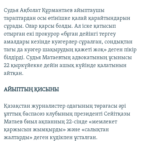
Судья Ақболат Құрмантаев айыптаушы
тараптардан осы өтінішке қалай қарайтындарын
сұрады. Олар қарсы болды. Ал іске қатысып
отырған екі прокурор «бұған дейінгі тергеу
амалдары кезінде куәгерлер сұралған, сондықтан
тағы да куәгер шақырудың қажеті жоқ» деген пікір
білдірді. Судья Матаевтың адвокатының ұсынысы
22 қыркүйекке дейін ашық күйінде қалатынын
айтқан.​
АЙЫПТЫҢ ҚИСЫНЫ
Қазақстан журналистер одағының төрағасы әрі
ұлттық баспасөз клубының президенті Сейітқазы
Матаев биыл ақпанның 22-сінде «мемлекет
қаржысын жымқырды» және «салықтан
жалтарды» деген күдікпен ұсталған.