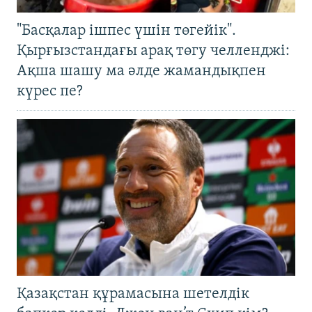
"Басқалар ішпес үшін төгейік".
Қырғызстандағы арақ төгу челленджі:
Ақша шашу ма әлде жамандықпен
күрес пе?
Қазақстан құрамасына шетелдік