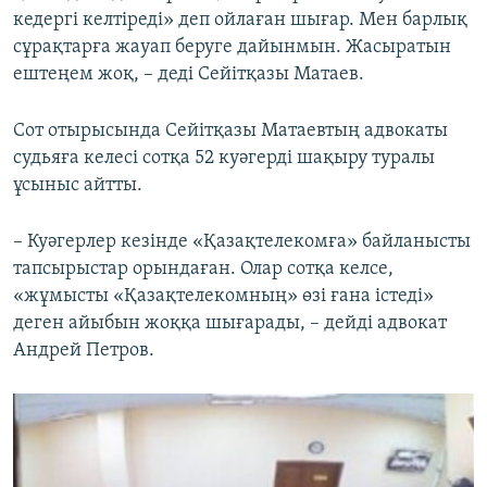
кедергі келтіреді» деп ойлаған шығар. Мен барлық
сұрақтарға жауап беруге дайынмын. Жасыратын
ештеңем жоқ, – деді Сейітқазы Матаев.
Сот отырысында Сейітқазы Матаевтың адвокаты
судьяға келесі сотқа 52 куәгерді шақыру туралы
ұсыныс айтты.
– Куәгерлер кезінде «Қазақтелекомға» байланысты
тапсырыстар орындаған. Олар сотқа келсе,
«жұмысты «Қазақтелекомның» өзі ғана істеді»
деген айыбын жоққа шығарады, – дейді адвокат
Андрей Петров.