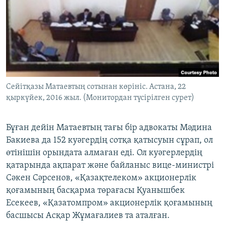
Сейітқазы Матаевтың сотынан көрініс. Астана, 22
қыркүйек, 2016 жыл. (Монитордан түсірілген сурет)
Бұған дейін Матаевтың тағы бір адвокаты Мәдина
Бакиева да 152 куәгердің сотқа қатысуын сұрап, ол
өтінішін орындата алмаған еді. Ол куәгерлердің
қатарында ақпарат және байланыс вице-министрі
Сәкен Сәрсенов, «Қазақтелеком» акционерлік
қоғамының басқарма төрағасы Қуанышбек
Есекеев, «Қазатомпром» акционерлік қоғамының
басшысы Асқар Жұмағалиев та аталған.