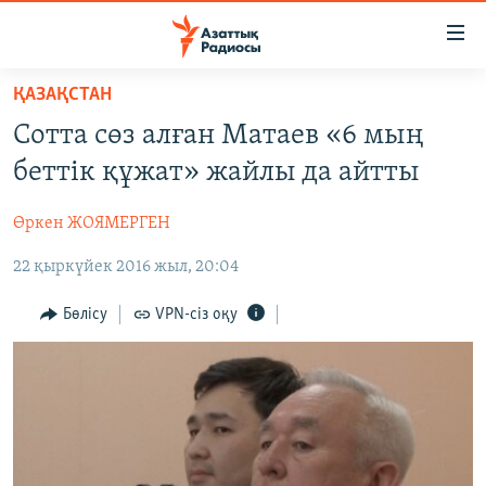
Accessibility
links
Skip
ҚАЗАҚСТАН
to
ЖАҢАЛЫҚТАР
Сотта сөз алған Матаев «6 мың
main
САЯСАТ
content
беттік құжат» жайлы да айтты
AZATTYQTV
Skip
to
Өркен ЖОЯМЕРГЕН
ҚАҢТАР ОҚИҒАСЫ
main
22 қыркүйек 2016 жыл, 20:04
АДАМ ҚҰҚЫҚТАРЫ
Navigation
Skip
ӘЛЕУМЕТ
Бөлісу
VPN-сіз оқу
to
ӘЛЕМ
Search
АРНАЙЫ ЖОБАЛАР
Русский