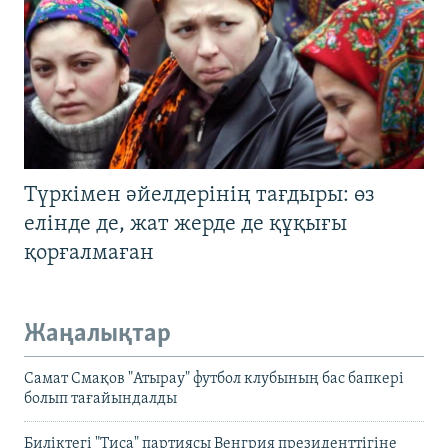
Түркімен әйелдерінің тағдыры: өз
елінде де, жат жерде де құқығы
қорғалмаған
Жаңалықтар
Самат Смақов "Атырау" футбол клубының бас бапкері
болып тағайындалды
Биліктегі "Тиса" партиясы Венгрия президенттігіне