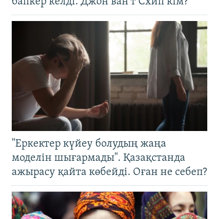
бапкер келді. Джон ван’т Схип кім?
"Еркектер күйеу болудың жаңа
моделін шығармады". Қазақстанда
ажырасу қайта көбейді. Оған не себеп?