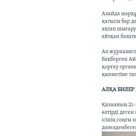
Алайда марқұ
қатысы бар д
ақтап шығару
айтқан болат
Ал журналист
Бақберген Ай
қорғау органы
қызметіне та
АЛҚА БИЛЕР
Қазанның 21-
өлтірді деге
ісінің соңғы
дәлелденбеген