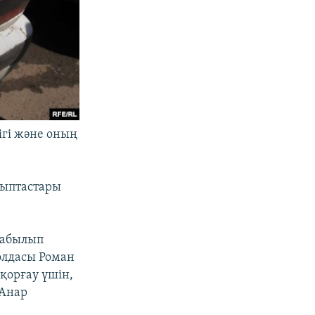
ігі және оның
ныптастары
жабылып
олдасы Роман
қорғау үшін,
 Анар