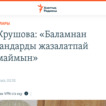
РЛАРЫ
Крушова: «Баламнан
андарды жазалатпай
амаймын»
ыл, 02:32
VPN-сіз оқу