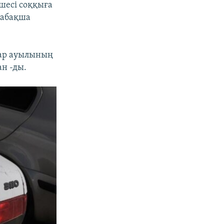
шесі соққыға
лабақша
жар ауылының
н -ды.