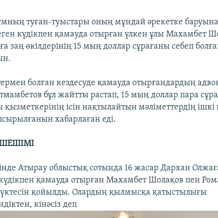
мның туған-туыстары оның мұндай әрекетке баруына к
еген күдікпен қамауда отырған үлкен ұлы Махамбет Ш
ға заң өкілдерінің 15 мың доллар сұрағаны себеп бол
ын.
ермен болған кездесуде қамауда отырғандардың адво
тмамбетов бұл жайтты растап, 15 мың доллар пара сұр
 қызметкерінің ісін нақтылайтын мәліметтердің ішкі қ
псырылғанын хабарлаған еді.
 ШЕШІМІ
інде Атырау облыстық сотында 16 жасар Дархан Олжағ
н күдікпен қамауда отырған Махамбет Шолақов пен Ро
 нүктесін қойылды. Олардың қылмысқа қатыстылығы
діктен, кінәсіз деп