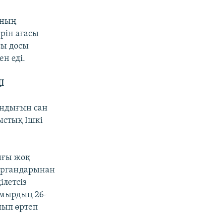
нның
рін ағасы
сы досы
н еді.
І
андығын сан
ыстық Ішкі
ығы жоқ
органдарынан
ілетсіз
амырдың 26-
йып өртеп