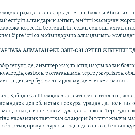
лақовтардың ата-аналары да «кіші баласы Абылайха
ай өлтіріп алғандарын айтып, мәйітті жасырған жерле
ақовқа көрсетіп бергендігін, содан соң оны аяған аға
пен бірге істі өз мойындарына алғандығын» мәлімдеге
АР ТАБА АЛМАҒАН ӘКЕ ӨЗІН-ӨЗІ ӨРТЕП ЖІБЕРГЕН ЕД
әбірленуші де, айыпкер жақ та істің нақты қалай болғ
 куәлердің сөзімен растағанымен тергеу жүргізген обл
аментіндегілер бұл жайттарды мүлде есепке алмаған.
кесі Қабидолла Шолақов «кісі өлтірген сотталсын, жаз
рыңдар» деп облыстық прокуратурадан да, полиция 
нмен, оның сөзіне ешкім құлақ асқан жоқ. Тергеудің әд
ігіне наразылық танытқан ол ақыры биылғы жылғы м
 облыстық прокуратурасы алдында өзін-өзі бензин құ