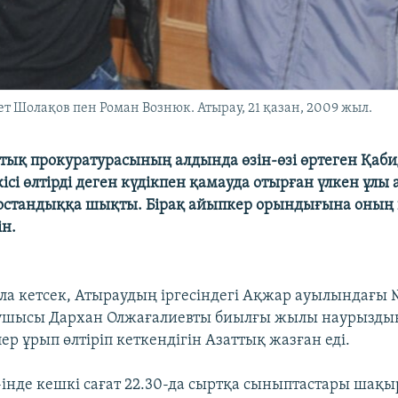
 Шолақов пен Роман Вознюк. Атырау, 21 қазан, 2009 жыл.
тық прокуратурасының алдында өзін-өзі өртеген Қаби
сі өлтірді деген күдікпен қамауда отырған үлкен ұлы 
стандыққа шықты. Бірақ айыпкер орындығына оның 
н.
сала кетсек, Атыраудың іргесіндегі Ақжар ауылындағы 
қушысы Дархан Олжағалиевты биылғы жылы наурыздың
улер ұрып өлтіріп кеткендігін Азаттық жазған еді.
інде кешкі сағат 22.30-да сыртқа сыныптастары ша