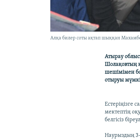
Алқа билер соты ақтап шыққан Махамбет
Атырау облыс
Шолақовтың кі
шешімімен бо
отыруы мүмкі
Естеріңізге 
мектептің о
белгісіз біре
Наурыздың 3-