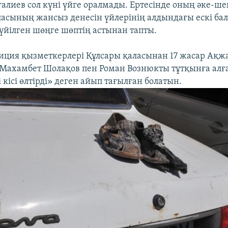
алиев сол күні үйге оралмады. Ертесінде оның әке-ше
асының жансыз денесін үйлерінің алдындағы ескі ба
үйілген шөңге шөптің астынан тапты.
иция қызметкерлері Құлсары қаласынан 17 жасар Ақ
 Махамбет Шолақов пен Роман Вознюкты тұтқынға алға
 кісі өлтірді» деген айып тағылған болатын.