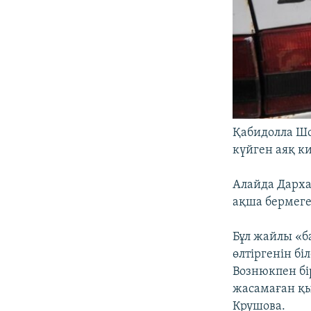
Қабидолла Шо
күйген аяқ к
Алайда Дарха
ақша бермеге
Бұл жайлы «
өлтіргенін б
Вознюкпен бі
жасамаған қы
Крушова.