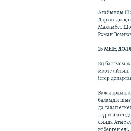
Ағайынды Шо
Дарханды қал
Махамбет Шол
Роман Вознюк
15 МЫҢ ДОЛЛ
Ең бастысы ж
мәрте айтып,
істер департ
Балалардың ә
баламды шыға
да талап етке
жүргізілгенд
сында Атырау
жіберген еді.