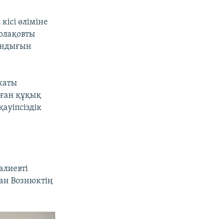
ісі өліміне
олақовты
ғандығын
каты
аған құқық
ауіпсіздік
алиевті
ман Вознюктің