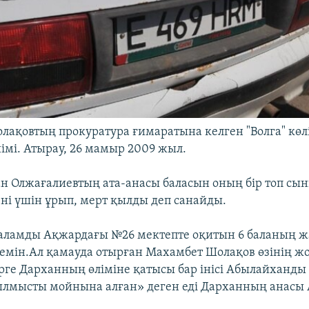
лақовтың прокуратура ғимаратына келген "Волга" көл
иімі. Атырау, 26 мамыр 2009 жыл.
н Олжағалиевтың ата-анасы баласын оның бір топ сы
ні үшін ұрып, мерт қылды деп санайды.
баламды Ақжардағы №26 мектепте оқитын 6 баланың 
ілемін.Ал қамауда отырған Махамбет Шолақов өзінің ж
рге Дарханның өліміне қатысы бар інісі Абылайханды 
лмысты мойнына алған» деген еді Дарханның анасы