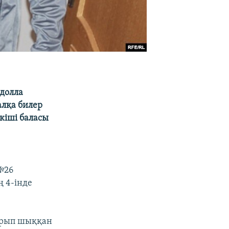
долла
алқа билер
кіші баласы
№26
 4-інде
қырып шыққан