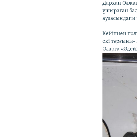
Дархан Олжағ
ұшыраған бал
ауласындағы 
Кейіннен пол
екі тұрғыны-
Оларға «Әдейі