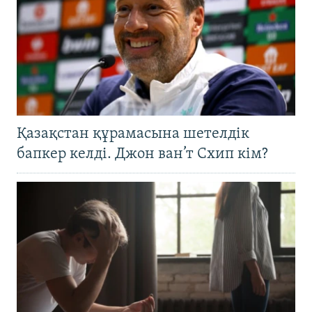
Қазақстан құрамасына шетелдік
бапкер келді. Джон ван’т Схип кім?