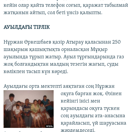
кейін олар қайта телефон соғып, қаражат табылмай
жатқанын айтып, сол беті үнсіз қалыпты.
АУЫЛДАҒЫ ТІРЛІК
Нұржан Өркешбаев қазір Атырау қаласынан 250
шақырым қашықтықта орналасқан Мұқыр
ауылында тұрып жатыр. Ауыл тұрғындарында газ
жоқ болғандықтан малдың тезегін жағып, суды
көлікпен тасып күн көреді.
Ауылдағы орта мектепті аяқтаған соң Нұржан
оқуға барған жоқ. Өзінен
кейінгі інісі мен
қарындасы оқуға түскен
соң ауылдағы ата-анасына
қарайласып, үй шаруасына
жәрдемдеседі.