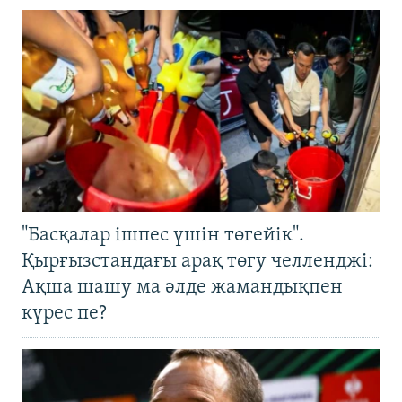
"Басқалар ішпес үшін төгейік".
Қырғызстандағы арақ төгу челленджі:
Ақша шашу ма әлде жамандықпен
күрес пе?