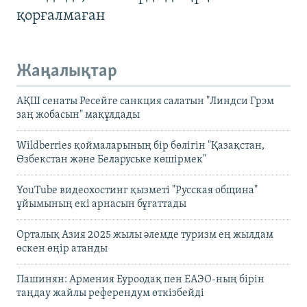
қорғалмаған
Жаңалықтар
АҚШ сенаты Ресейге санкция салатын "Линдси Грэм
заң жобасын" мақұлдады
Wildberries қоймаларының бір бөлігін "Қазақстан,
Өзбекстан және Беларуське көшірмек"
YouTube видеохостинг қызметі "Русская община"
ұйымының екі арнасын бұғаттады
Орталық Азия 2025 жылы әлемде туризм ең жылдам
өскен өңір атанды
Пашинян: Армения Еуроодақ пен ЕАЭО-ның бірін
таңдау жайлы референдум өткізбейді