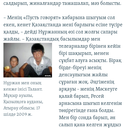
салдырып, жиналғандар тамашалап, мәз болысты.
– Менің «Пусть говорят» хабарына шығуым сол
екен, кенет Қазақстанда мені барлығы есіне түсіре
қалды, – дейді Нұржанның өзі сол жолғы сапары
жайлы. – Қазақстандық басылымдар мен
телеарналар бірінен кейін
бірі шақырып, менен
сұқбат алуға асықты. Бірақ
бірде-біреуі менің
денсаулығым жайлы
сұраған жоқ. Әңгіменің
Нұржан мен оның
арқауы - менің Мәскеуге
кенже інісі Талант.
Мұқыр ауылы,
қалай барып, Ресей
Қызылқоға ауданы,
арнасына шығып келгенім
Атырау облысы. 17
төңірегінде ғана болды.
шілде 2009 ж.
Мен бір сонда барып, ән
салып қана келген жұлдыз