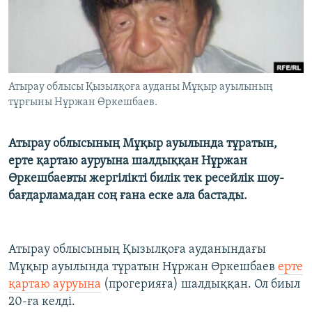
ЖАЗЫЛЫҢЫЗ
Басқа тілдерде
Атырау облысы Қызылқоға ауданы Мұқыр ауылының
тұрғыны Нұржан Өркешбаев.
Атырау облысының Мұқыр ауылында тұратын,
ерте қартаю ауруына шалдыққан Нұржан
Өркешбаевты жергілікті билік тек ресейлік шоу-
бағдарламадан соң ғана еске ала бастады.
Атырау облысының Қызылқоға ауданындағы
Мұқыр ауылында тұратын Нұржан Өркешбаев
ерте
қартаю ауруына
(прогерияға) шалдыққан. Ол биыл
20-ға келді.