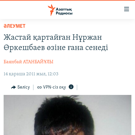
Accessibility
links
Skip
ӘЛЕУМЕТ
to
ЖАҢАЛЫҚТАР
Жастай қартайған Нұржан
main
САЯСАТ
content
Өркешбаев өзіне ғана сенеді
AZATTYQTV
Skip
to
Баянбай АТАНБАЙҰЛЫ
ҚАҢТАР ОҚИҒАСЫ
main
14 қараша 2011 жыл, 12:03
АДАМ ҚҰҚЫҚТАРЫ
Navigation
Skip
ӘЛЕУМЕТ
Бөлісу
VPN-сіз оқу
to
ӘЛЕМ
Search
АРНАЙЫ ЖОБАЛАР
Русский