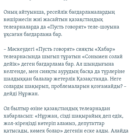
Оның айтуынша, ресейлік бағдарламалардың
көшірмесін жиі жасайтын қазақстандық
телеарналарда да «Пусть говорят» теле-шоуына
ұқсаған бағдарлама бар.
– Мәскеудегі «Пусть говорят» сияқты «Хабар»
телеарнасында шығып тұратын «Сонымен солай
дейік» деген бағдарлама бар. Ал шындығына
келгенде, мен сияқты аурудың басқа да түрлеріне
шалдыққан балалар жетерлік Қазақстанда. Неге
соларды шақырып, проблемаларын қозғамайды? –
дейді Нұржан.
Ол былтыр өзіне қазақстандық телеарнадан
хабарласып: «Нұржан, сізді шақырайық деп едік,
жол-кіреңізді көтеріп аламыз, депутаттар
қатысады, көмек болар» дегенін еске алды. Алайда