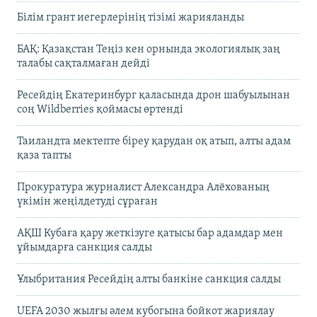
Білім грант иегерлерінің тізімі жарияланды
БАҚ: Қазақстан Теңіз кен орнында экологиялық заң
талабы сақталмаған дейді
Ресейдің Екатеринбург қаласында дрон шабуылынан
соң Wildberries қоймасы өртенді
Таиландта мектепте біреу қарудан оқ атып, алты адам
қаза тапты
Прокуратура журналист Александра Алёхованың
үкімін жеңілдетуді сұраған
АҚШ Кубаға қару жеткізуге қатысы бар адамдар мен
ұйымдарға санкция салды
Ұлыбритания Ресейдің алты банкіне санкция салды
UEFA 2030 жылғы әлем кубогына бойкот жариялау