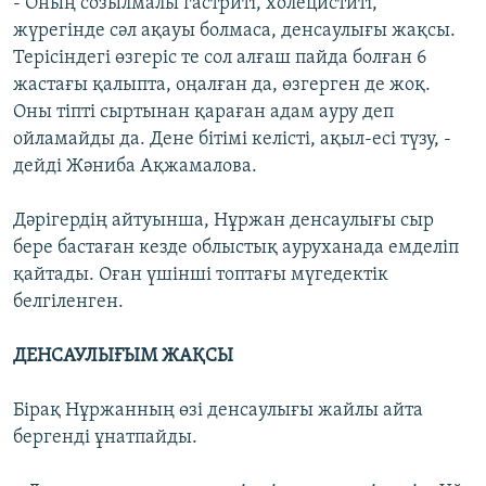
- Оның созылмалы гастриті, холециститі,
жүрегінде сәл ақауы болмаса, денсаулығы жақсы.
Терісіндегі өзгеріс те сол алғаш пайда болған 6
жастағы қалыпта, оңалған да, өзгерген де жоқ.
Оны тіпті сыртынан қараған адам ауру деп
ойламайды да. Дене бітімі келісті, ақыл-есі түзу, -
дейді Жәниба Ақжамалова.
Дәрігердің айтуынша, Нұржан денсаулығы сыр
бере бастаған кезде облыстық ауруханада емделіп
қайтады. Оған үшінші топтағы мүгедектік
белгіленген.
ДЕНСАУЛЫҒЫМ ЖАҚСЫ
Бірақ Нұржанның өзі денсаулығы жайлы айта
бергенді ұнатпайды.