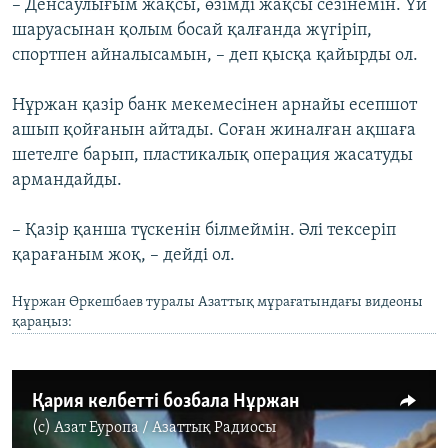
– Денсаулығым жақсы, өзімді жақсы сезінемін. Үй
шаруасынан қолым босай қалғанда жүгіріп,
спортпен айналысамын, – деп қысқа қайырды ол.
Нұржан қазір банк мекемесінен арнайы есепшот
ашып қойғанын айтады. Соған жиналған ақшаға
шетелге барып, пластикалық операция жасатуды
армандайды.
– Қазір қанша түскенін білмеймін. Әлі тексеріп
қарағаным жоқ, – дейді ол.
Нұржан Өркешбаев туралы Азаттық мұрағатындағы видеоны
қараңыз:
Қария келбетті бозбала Нұржан
(c)
Азат Еуропа / Азаттық Радиосы