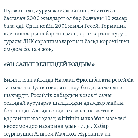
Нұржанның ауруы жайлы алғаш рет айтыла
бастаған 2000 жылдары ол бар болғаны 10 жасар
бала еді. Одан кейін 2001 жылы Ресей, Германия
клиникаларына барғанымен, ерте қартаю ауруы
туралы ДНК сараптамаларынан басқа көрсетілген
ем-дом болған жоқ.
«ӘН САЛЫП КЕЛГЕНДЕЙ БОЛДЫМ»
Биыл қазан айында Нұржан Өркешбаевты ресейлік
танымал «Пусть говорят» шоу-бағдарламасына
шақырды. Ресейлік хабардың кезекті саны
осындай ауруларға шалдыққан адамдар жайлы
болған еді. Алайда онда тек жасына жетпей
қартайған жас қазақ жігітінің махаббат мәселесі
көрермендер назарына ұсынылды. Хабар
жүргізушісі Андрей Малахов Нұржанға ән