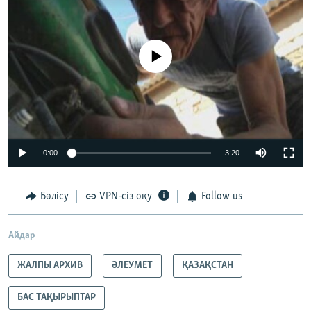
No media source currently available
0:00
3:20
Бөлісу
VPN-сіз оқу
Follow us
Айдар
ЖАЛПЫ АРХИВ
ӘЛЕУМЕТ
ҚАЗАҚСТАН
БАС ТАҚЫРЫПТАР