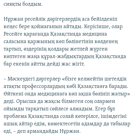
сияқты болдым.
Нұржан ресейлік дәрігерлердің аса бейілденіп
кеңес бере қоймағанын айтады. Керісінше, олар
Ресейге қарағанда Қазақстанда медицина
саласына қаржының көп бөлінетінін көлденең
тартып, өздерінің қолдары жетпей жүрген
көптеген жаңа құрал-жабдықтардың Қазақстанда
бар екенін айтты дейді жас жігіт.
– Мәскеудегі дәргерлер «бізге келмейтін шетелдік
атақты профессорлардың көбі Қазақстанға барады.
Өйткені онда медицинаға көп ақша бөлініп жатыр»
деді. Орысша да жақсы білмеген соң олармен
ойымды тарқатып сөйлесе алмадым. Егер бұл
проблема Қазақстанда солай көтерілсе, ішімдегіні
ашық айтар едім, көмектесетін адамдар да табылар
еді, – деп армандайды Нұржан.