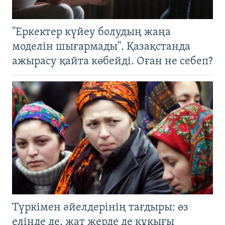
"Еркектер күйеу болудың жаңа
моделін шығармады". Қазақстанда
ажырасу қайта көбейді. Оған не себеп?
Түркімен әйелдерінің тағдыры: өз
елінде де, жат жерде де құқығы