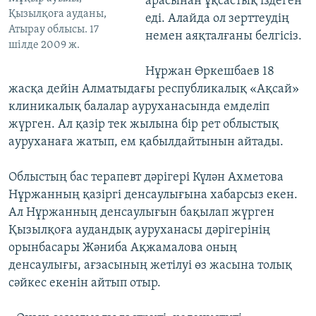
арасынан ұқсастық іздеген
Қызылқоға ауданы,
еді. Алайда ол зерттеудің
Атырау облысы. 17
немен аяқталғаны белгісіз.
шілде 2009 ж.
Нұржан Өркешбаев 18
жасқа дейін Алматыдағы республикалық «Ақсай»
клиникалық балалар ауруханасында емделіп
жүрген. Ал қазір тек жылына бір рет облыстық
ауруханаға жатып, ем қабылдайтынын айтады.
Облыстың бас терапевт дәрігері Күлән Ахметова
Нұржанның қазіргі денсаулығына хабарсыз екен.
Ал Нұржанның денсаулығын бақылап жүрген
Қызылқоға аудандық ауруханасы дәрігерінің
орынбасары Жәниба Ақжамалова оның
денсаулығы, ағзасының жетілуі өз жасына толық
сәйкес екенін айтып отыр.