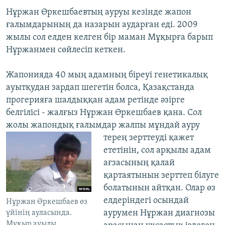
Нұржан Өркешбаевтың ауруы кезінде жапон
ғалымдарының да назарын аударған еді. 2009
жылы сол елден келген бір маман Мұқырға барып
Нұржанмен сөйлесіп кеткен.
Жапонияда 40 мың адамның біреуі генетикалық
ауытқудан зардап шегетін болса, Қазақстанда
прогерияға шалдыққан адам ретінде әзірге
белгілісі - жалғыз Нұржан Өркешбаев қана. Сол
жолы жапондық ғалымдар жалпы мұндай ауру
терең зерттеуді қажет
ететінін, сол арқылы адам
ағзасының қалай
қартаятынын зерттеп білуге
болатынын айтқан. Олар өз
елдеріндегі осындай
Нұржан Өркешбаев өз
аурумен Нұржан диагнозы
үйінің ауласында.
Мұқыр ауылы,