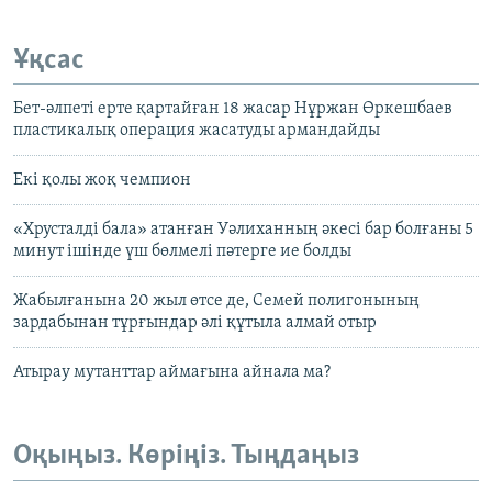
Ұқсас
Бет-әлпеті ерте қартайған 18 жасар Нұржан Өркешбаев
пластикалық операция жасатуды армандайды
Екі қолы жоқ чемпион
«Хрусталді бала» атанған Уәлиханның әкесі бар болғаны 5
минут ішінде үш бөлмелі пәтерге ие болды
Жабылғанына 20 жыл өтсе де, Семей полигонының
зардабынан тұрғындар әлі құтыла алмай отыр
Атырау мутанттар аймағына айнала ма?
Оқыңыз. Көріңіз. Тыңдаңыз