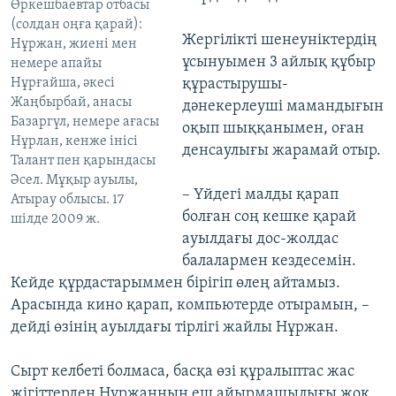
Өркешбаевтар отбасы
(солдан оңға қарай):
Жергілікті шенеуніктердің
Нұржан, жиені мен
ұсынуымен 3 айлық құбыр
немере апайы
Нұрғайша, әкесі
құрастырушы-
Жаңбырбай, анасы
дәнекерлеуші мамандығын
Базаргүл, немере ағасы
оқып шыққанымен, оған
Нұрлан, кенже інісі
денсаулығы жарамай отыр.
Талант пен қарындасы
Әсел. Мұқыр ауылы,
– Үйдегі малды қарап
Атырау облысы. 17
болған соң кешке қарай
шілде 2009 ж.
ауылдағы дос-жолдас
балалармен кездесемін.
Кейде құрдастарыммен бірігіп өлең айтамыз.
Арасында кино қарап, компьютерде отырамын, –
дейді өзінің ауылдағы тірлігі жайлы Нұржан.
Сырт келбеті болмаса, басқа өзі құралыптас жас
жігіттерден Нұржанның еш айырмашылығы жоқ.