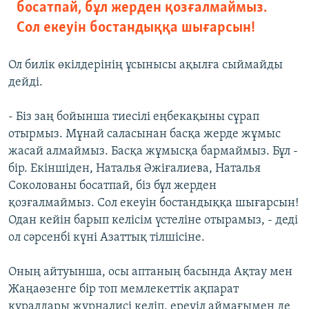
босатпай, бұл жерден қозғалмаймыз.
Сол екеуін бостандыққа шығарсын!
Ол билік өкілдерінің ұсынысы ақылға сыймайды
дейді.
- Біз заң бойынша тиесілі еңбекақыны сұрап
отырмыз. Мұнай саласынан басқа жерде жұмыс
жасай алмаймыз. Басқа жұмысқа бармаймыз. Бұл -
бір. Екіншіден, Наталья Әжіғалиева, Наталья
Соколованы босатпай, біз бұл жерден
қозғалмаймыз. Сол екеуін бостандыққа шығарсын!
Одан кейін барып келісім үстеліне отырамыз, - деді
ол сәрсенбі күні Азаттық тілшісіне.
Оның айтуынша, осы аптаның басында Ақтау мен
Жаңаөзенге бір топ мемлекеттік ақпарат
құралдары журналисі келіп, ереуіл аймағымен де