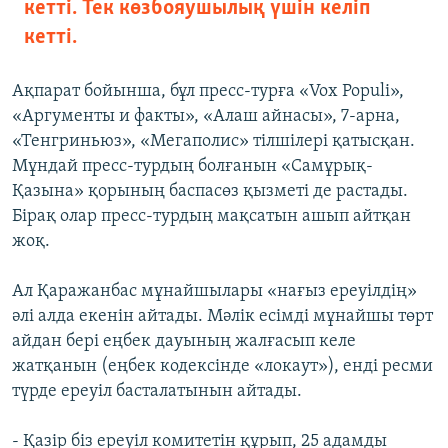
кетті. Тек көзбояушылық үшін келіп
кетті.
Ақпарат бойынша, бұл пресс-турға «Vox Populi»,
«Аргументы и факты», «Алаш айнасы», 7-арна,
«Тенгриньюз», «Мегаполис» тілшілері қатысқан.
Мұндай пресс-турдың болғанын «Самұрық-
Қазына» қорының баспасөз қызметі де растады.
Бірақ олар пресс-турдың мақсатын ашып айтқан
жоқ.
Ал Қаражанбас мұнайшылары «нағыз ереуілдің»
әлі алда екенін айтады. Мәлік есімді мұнайшы төрт
айдан бері еңбек дауының жалғасып келе
жатқанын (еңбек кодексінде «локаут»), енді ресми
түрде ереуіл басталатынын айтады.
- Қазір біз ереуіл комитетін құрып, 25 адамды