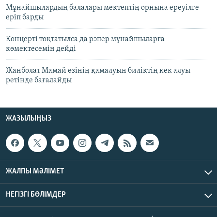
Мұнайшылардың балалары мектептің орнына ереуілге
еріп барды
Концерті тоқтатылса да рэпер мұнайшыларға
көмектесемін дейді
Жанболат Мамай өзінің қамалуын биліктің кек алуы
ретінде бағалайды
ЖАЗЫЛЫҢЫЗ
ЖАЛПЫ МӘЛІМЕТ
НЕГІЗГІ БӨЛІМДЕР