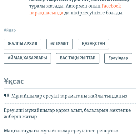
туралы жазады. Автормен оның
Facebook
парақшасында
да пікірлесуіңізге болады.
Айдар
ЖАЛПЫ АРХИВ
ӘЛЕУМЕТ
ҚАЗАҚСТАН
АЙМАҚ ХАБАРЛАРЫ
БАС ТАҚЫРЫПТАР
Ереуілдер
Ұқсас
Мұнайшылар ереуілі тарамағаны жайлы тыңдаңыз
Ереуілші мұнайшылар қарыз алып, балаларын мектепке
жіберіп жатыр
Маңғыстаудағы мұнайшылар ереуілінен репортаж