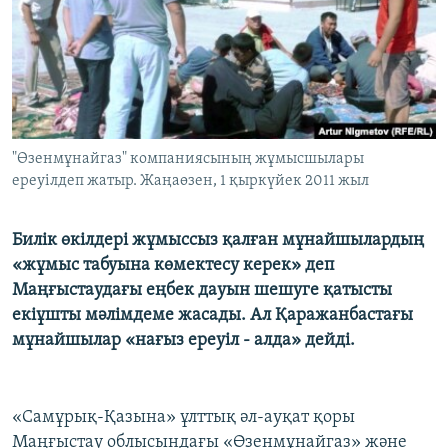
ЖАЗЫЛЫҢЫЗ
Басқа тілдерде
"Өзенмұнайгаз" компаниясының жұмысшылары
ереуілдеп жатыр. Жаңаөзен, 1 қыркүйек 2011 жыл
Билік өкілдері жұмыссыз қалған мұнайшылардың
«жұмыс табуына көмектесу керек» деп
Маңғыстаудағы еңбек дауын шешуге қатысты
екіұшты мәлімдеме жасады. Ал Қаражанбастағы
мұнайшылар «нағыз ереуіл - алда» дейді.
«Самұрық-Қазына» ұлттық әл-ауқат қоры
Маңғыстау облысындағы «Өзенмұнайгаз» және