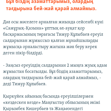
Бұл біздің азаматтарымыз, олардың
тағдырына бей-жай қарай алмаймыз.
Дәл осы мәселеге арналған жиында сейсенбі күні
«Самұрық-Қазына» ұлттық әл-ауқат қор
басқармасының төрағасы Тимур Құлыбаев ереуіл
салдарынан жұмыссыз қалған мұнайшыларды
жұмысқа орналастыру жағына мән беру керек
деген пікір білдірді.
- Заңсыз ереуілдің салдарынан 2 мыңға жуық адам
жұмыстан босатылды. Бұл біздің азаматтарымыз,
олардың тағдырына бей-жай қарай алмаймыз, -
деді Тимур Құлыбаев.
Қыркүйек айының басында ереуілшілермен
«кездескен кезде» Маңғыстау облысының әкімі
Қырымбек Көшербаев та Жаңаөзендегі