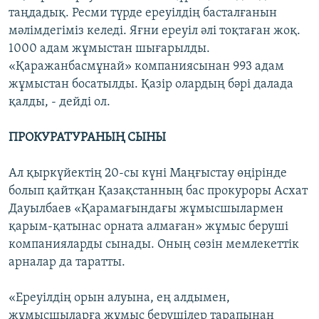
таңдадық. Ресми түрде ереуілдің басталғанын
мәлімдегіміз келеді. Яғни ереуіл әлі тоқтаған жоқ.
1000 адам жұмыстан шығарылды.
«Қаражанбасмұнай» компаниясынан 993 адам
жұмыстан босатылды. Қазір олардың бәрі далада
қалды, - дейді ол.
ПРОКУРАТУРАНЫҢ СЫНЫ
Ал қыркүйектің 20-сы күні Маңғыстау өңірінде
болып қайтқан Қазақстанның бас прокуроры Асхат
Дауылбаев «Қарамағындағы жұмысшылармен
қарым-қатынас орната алмаған» жұмыс беруші
компанияларды сынады. Оның сөзін мемлекеттік
арналар да таратты.
«Ереуілдің орын алуына, ең алдымен,
жұмысшыларға жұмыс берушілер тарапынан