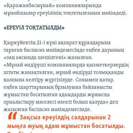
«Қаражанбасмұнай» компанияларында
мұнайшылар ереуілінің тоқтатылғанын мәлімдеді.
«ЕРЕУІЛ ТОҚТАТЫЛДЫ»
Қыркүйектің 21-і күні ақпарат құралдарына
тараған баспасөз мәлімдемесінде еңбек дауының
«заң аясында шешілгені» жазылған.
«Мұнай өндіруші компанияларда қызметкерлердің
штаты жинақталған, мұнай өндіруді толыққанды
қалпына келтіру жүргізілуде. Сонымен қатар,
еңбек шарттарының бұзылуына байланысты
жұмыстан босатылған адамдарды жұмысқа
орналастыру мәселесі өзекті болып қалуда» деп
жазылған баспасөз мәлімдемесінде.
Заңсыз ереуілдің салдарынан 2
мыңға жуық адам жұмыстан босатылды.