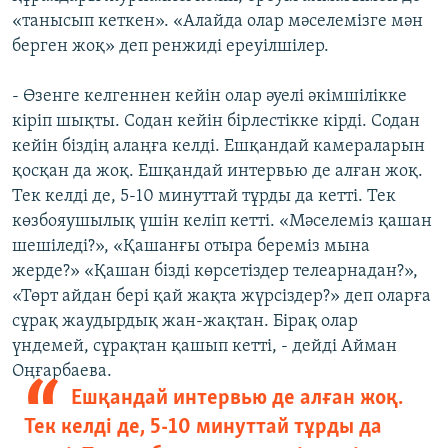
«танысып кеткен». «Алайда олар мәселемізге мән
берген жоқ» деп ренжиді ереуілшілер.
- Өзенге келгеннен кейін олар әуелі әкімшілікке
кіріп шықты. Содан кейін бірлестікке кірді. Содан
кейін біздің алаңға келді. Ешқандай камераларын
қосқан да жоқ. Ешқандай интервью де алған жоқ.
Тек келді де, 5-10 минуттай тұрды да кетті. Тек
көзбояушылық үшін келіп кетті. «Мәселеміз қашан
шешіледі?», «Қашанғы отыра береміз мына
жерде?» «Қашан бізді көрсетіздер телеарнадан?»,
«Төрт айдан бері қай жақта жүрсіздер?» деп оларға
сұрақ жаудырдық жан-жақтан. Бірақ олар
үндемей, сұрақтан қашып кетті, - дейді Айман
Оңғарбаева.
Ешқандай интервью де алған жоқ.
Тек келді де, 5-10 минуттай тұрды да