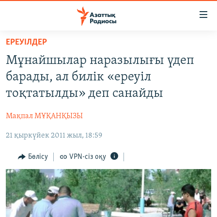
Accessibility
links
Skip
ЕРЕУІЛДЕР
to
ЖАҢАЛЫҚТАР
Мұнайшылар наразылығы үдеп
main
САЯСАТ
content
барады, ал билік «ереуіл
AZATTYQTV
Skip
тоқтатылды» деп санайды
to
ҚАҢТАР ОҚИҒАСЫ
main
Мақпал МҰҚАНҚЫЗЫ
АДАМ ҚҰҚЫҚТАРЫ
Navigation
Skip
21 қыркүйек 2011 жыл, 18:59
ӘЛЕУМЕТ
to
ӘЛЕМ
Бөлісу
VPN-сіз оқу
Search
АРНАЙЫ ЖОБАЛАР
Русский