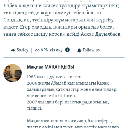
Еңбек кодексіне сәйкес түсіндіру жұмыстарының
тиісті деңгейде жүргізілмеуі себеп болған.
Сондықтан, түсіндіру жұмыстарын жиі жүргізу
қажет. Егер олардың талаптары орынсыз болса,
заңға сәйкес шешу керек» дейді Асхат Дауылбаев.
Бөлісу
VPN-сіз оқу
Follow us
Мақпал МҰҚАНҚЫЗЫ
1985 жылы дүниеге келген.
2006 жылы Абылай хан атындағы Қазақ
халықаралық қатынастар және Әлем тілдері
университетін бітірген.
2007 жылдан бері Азаттық радиосының
тілшісі.
Мақпал жаңа технологиялар, блогосфера,
жастар өмірі мен түрлі әлеуметтік мәселелер