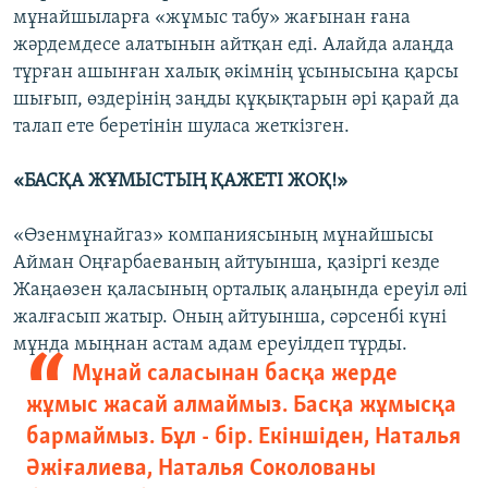
мұнайшыларға «жұмыс табу» жағынан ғана
жәрдемдесе алатынын айтқан еді. Алайда алаңда
тұрған ашынған халық әкімнің ұсынысына қарсы
шығып, өздерінің заңды құқықтарын әрі қарай да
талап ете беретінін шуласа жеткізген.
«БАСҚА ЖҰМЫСТЫҢ ҚАЖЕТІ ЖОҚ!»
«Өзенмұнайгаз» компаниясының мұнайшысы
Айман Оңғарбаеваның айтуынша, қазіргі кезде
Жаңаөзен қаласының орталық алаңында ереуіл әлі
жалғасып жатыр. Оның айтуынша, сәрсенбі күні
мұнда мыңнан астам адам ереуілдеп тұрды.
Мұнай саласынан басқа жерде
жұмыс жасай алмаймыз. Басқа жұмысқа
бармаймыз. Бұл - бір. Екіншіден, Наталья
Әжіғалиева, Наталья Соколованы