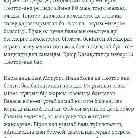
қаржыландырады, сондықтан қазір Әйгерім
тьютор-ана ретінде айына 80 мың теңге жалақы
алады. Тьютор-аналарға келешекте де жалақы
төлеу қарастырылған ба, жоқ па - мұны Әйгерім
білмейді. Бірақ ол туған баласын оңалтуға әрі
өзгелерге көмектесуге біржола бекінген әйелдерде
жұмыс істеу мүмкіндігі жоқ болғандықтан бұл - өте
маңызды деп санайды. Қазір Қазақстанда небәрі 16
тьютор-ана бар.
Қарағандылық Меруерт Иманбаева да тьютор ана
болуға бел байлағанын айтады. Ол ұлының оғаш
мінез-құлқын бір жарым жасында байқаған.
Баласы өзін-өзі ұстай алмай кететін болған, сөз
қоры дамымай қалған. Отбасы жүгінген дәрігерлер
баланы емдеген, аз-маз уақытқа жағдайы
жақсарған. Бірақ көп ұзамай бала тұйықталып,
айналасына мән бермей, дамуында мүлде регресс