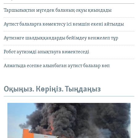
Таршылықтан мүгедек баланың оқуы қиындады
Аутист балаларға көмектесу ісі кемшін екені айтылды
Аутизмге шалдыққандарды бейімдеу кенжелеп тұр
Робот аутизмді анықтауға көмектеседі
Алматыда есепке алынбаған аутист балалар көп
Оқыңыз. Көріңіз. Тыңдаңыз