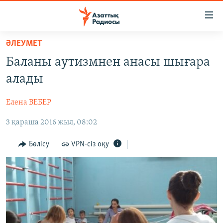
Accessibility
links
Skip
ӘЛЕУМЕТ
to
ЖАҢАЛЫҚТАР
Баланы аутизмнен анасы шығара
main
САЯСАТ
content
алады
AZATTYQTV
Skip
to
Елена ВЕБЕР
ҚАҢТАР ОҚИҒАСЫ
main
3 қараша 2016 жыл, 08:02
АДАМ ҚҰҚЫҚТАРЫ
Navigation
Skip
ӘЛЕУМЕТ
Бөлісу
VPN-сіз оқу
to
ӘЛЕМ
Search
АРНАЙЫ ЖОБАЛАР
Русский