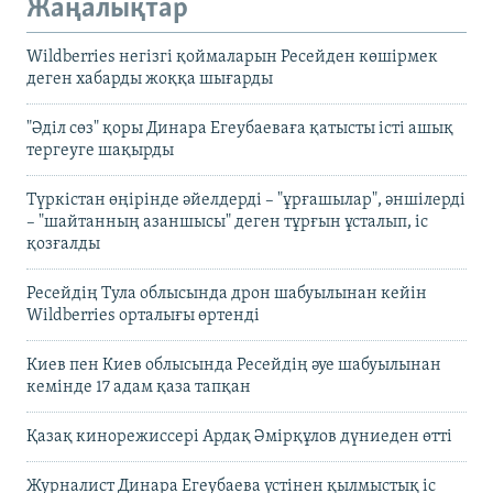
Жаңалықтар
Wildberries негізгі қоймаларын Ресейден көшірмек
деген хабарды жоққа шығарды
"Әділ сөз" қоры Динара Егеубаеваға қатысты істі ашық
тергеуге шақырды
Түркістан өңірінде әйелдерді – "ұрғашылар", әншілерді
– "шайтанның азаншысы" деген тұрғын ұсталып, іс
қозғалды
Ресейдің Тула облысында дрон шабуылынан кейін
Wildberries орталығы өртенді
Киев пен Киев облысында Ресейдің әуе шабуылынан
кемінде 17 адам қаза тапқан
Қазақ кинорежиссері Ардақ Әмірқұлов дүниеден өтті
Журналист Динара Егеубаева үстінен қылмыстық іс