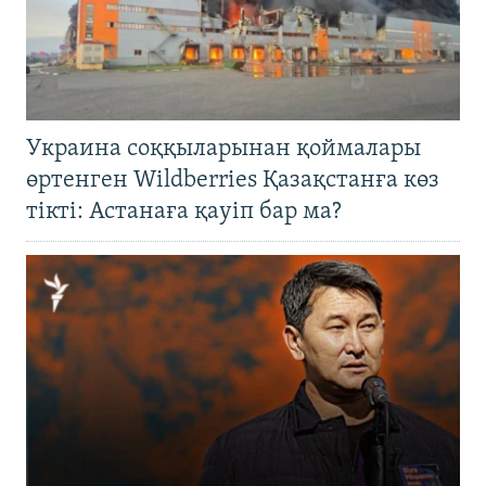
Украина соққыларынан қоймалары
өртенген Wildberries Қазақстанға көз
тікті: Астанаға қауіп бар ма?