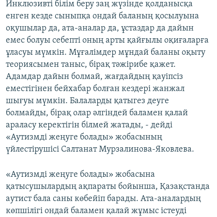
Инклюзивті білім беру заң жүзінде қолданысқа
енген кезде сыныпқа ондай баланың қосылуына
оқушылар да, ата-аналар да, ұстаздар да дайын
емес болуы себепті оның арты қайғылы оқиғаларға
ұласуы мүмкін. Мұғалімдер мұндай баланы оқыту
теориясымен таныс, бірақ тәжірибе қажет.
Адамдар дайын болмай, жағдайдың қауіпсіз
еместігінен бейхабар болған кездері жанжал
шығуы мүмкін. Балаларды қатыгез деуге
болмайды, бірақ олар әлгіндей баламен қалай
араласу керектігін білмей жатады, - дейді
«Аутизмді жеңуге болады» жобасының
үйлестірушісі Салтанат Мурзалинова-Яковлева.
«Аутизмді жеңуге болады» жобасына
қатысушылардың ақпараты бойынша, Қазақстанда
аутист бала саны көбейіп барады. Ата-аналардың
көпшілігі ондай баламен қалай жұмыс істеуді