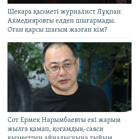
Шекара қызметі журналист Лұқпан
Ахмедияровты елден шығармады.
Оған қарсы шағым жазған кім?
Сот Ермек Нарымбаевты екі жарым
жылға қамап, қоғамдық-саяси
қызметпен айналысуына тыйым