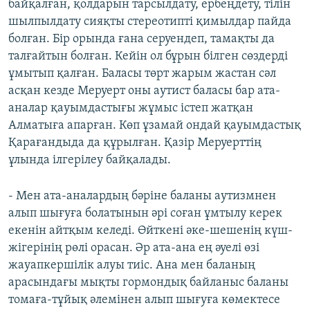
байқалған, қолдарын тарсылдату, ербеңдету, тілін
шылпылдату сияқты стереотипті қимылдар пайда
болған. Бір орында ғана серуендеп, тамақты да
талғайтын болған. Кейін ол бұрын білген сөздерді
ұмытып қалған. Баласы төрт жарым жастан сәл
асқан кезде Меруерт оны аутист баласы бар ата-
аналар қауымдастығы жұмыс істеп жатқан
Алматыға апарған. Көп ұзамай ондай қауымдастық
Қарағандыда да құрылған. Қазір Меруерттің
ұлында ілгерілеу байқалады.
- Мен ата-аналардың бәріне баланы аутизмнен
алып шығуға болатынын әрі соған ұмтылу керек
екенін айтқым келеді. Өйткені әке-шешенің күш-
жігерінің рөлі орасан. Әр ата-ана ең әуелі өзі
жауапкершілік алуы тиіс. Ана мен баланың
арасындағы мықты гормондық байланыс баланы
томаға-тұйық әлемінен алып шығуға көмектесе