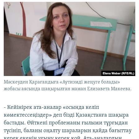
Мәскеуден Қарағандыға «Аутизмді жеңуге болады»
жобасы аясында шақырылған маман Елизавета Макеева.
- Кейінірек ата-аналар «осында келіп
көмектессеңіздер» деп бізді Қазақстанға шақыра
бастады. Өйткені проблеманы ғылыми тұрғыдан
түсініп, баланы оңалту шараларын қайда бағыттау
керек екенін ұғыну керек қой. Ата-аналардың