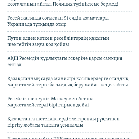
қозғалғанын айтты. Полиция түсініктеме бермеді
Ресей жағында соғысқан 51 елдің азаматтары
Украинада тұтқында отыр
Путин елден кеткен ресейліктердің құқығын
шектейтін заңға қол қойды
АҚШ Ресейдің құрлықтағы әскеріне қарсы санкция
енгізді
Қазақстанның сауда министрі кәсіпкерлерге отандық
маркетплейстерге басымдық беру жайлы кеңес айтты
Ресейлік шенеунік Мәскеу мен Астана
маркетплейстерді біріктірмек дейді
Қазақстанға шетелдіктерді электронды рұқсатпен
кіргізу жобасы талқыға ұсынылды