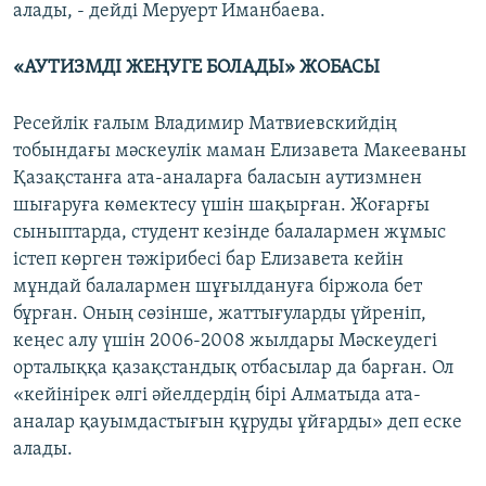
алады, - дейді Меруерт Иманбаева.
«АУТИЗМДІ ЖЕҢУГЕ БОЛАДЫ» ЖОБАСЫ
Ресейлік ғалым Владимир Матвиевскийдің
тобындағы мәскеулік маман Елизавета Макееваны
Қазақстанға ата-аналарға баласын аутизмнен
шығаруға көмектесу үшін шақырған. Жоғарғы
сыныптарда, студент кезінде балалармен жұмыс
істеп көрген тәжірибесі бар Елизавета кейін
мұндай балалармен шұғылдануға біржола бет
бұрған. Оның сөзінше, жаттығуларды үйреніп,
кеңес алу үшін 2006-2008 жылдары Мәскеудегі
орталыққа қазақстандық отбасылар да барған. Ол
«кейінірек әлгі әйелдердің бірі Алматыда ата-
аналар қауымдастығын құруды ұйғарды» деп еске
алады.