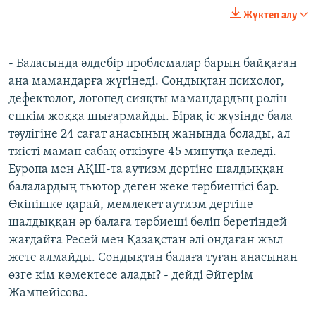
Жүктеп алу
- Баласында әлдебір проблемалар барын байқаған
ана мамандарға жүгінеді. Сондықтан психолог,
дефектолог, логопед сияқты мамандардың рөлін
ешкім жоққа шығармайды. Бірақ іс жүзінде бала
тәулігіне 24 сағат анасының жанында болады, ал
тиісті маман сабақ өткізуге 45 минутқа келеді.
Еуропа мен АҚШ-та аутизм дертіне шалдыққан
балалардың тьютор деген жеке тәрбиешісі бар.
Өкінішке қарай, мемлекет аутизм дертіне
шалдыққан әр балаға тәрбиеші бөліп беретіндей
жағдайға Ресей мен Қазақстан әлі ондаған жыл
жете алмайды. Сондықтан балаға туған анасынан
өзге кім көмектесе алады? - дейді Әйгерім
Жампейісова.