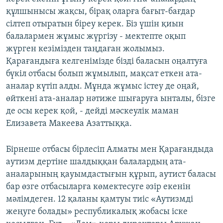
құлшынысы жақсы, бірақ оларға бағыт-бағдар
сілтеп отыратын біреу керек. Біз үшін қиын
балалармен жұмыс жүргізу - мектепте оқып
жүрген кезімізден таңдаған жолымыз.
Қарағандыға келгенімізде бізді баласын оңалтуға
бүкіл отбасы болып жұмылып, мақсат еткен ата-
аналар күтіп алды. Мұнда жұмыс істеу де оңай,
өйткені ата-аналар нәтиже шығаруға ынталы, бізге
де осы керек қой, - дейді мәскеулік маман
Елизавета Макеева Азаттыққа.
Бірнеше отбасы бірлесіп Алматы мен Қарағандыда
аутизм дертіне шалдыққан балалардың ата-
аналарының қауымдастығын құрып, аутист баласы
бар өзге отбасыларға көмектесуге әзір екенін
мәлімдеген. 12 қаланы қамтуы тиіс «Аутизмді
жеңуге болады» республикалық жобасы іске