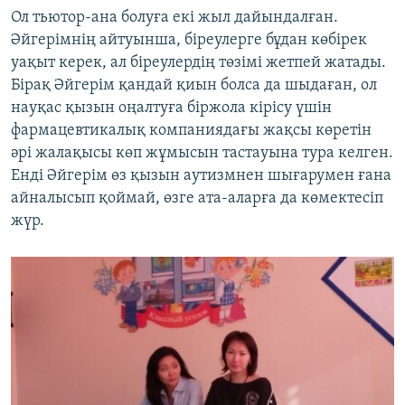
Ол тьютор-ана болуға екі жыл дайындалған.
Әйгерімнің айтуынша, біреулерге бұдан көбірек
уақыт керек, ал біреулердің төзімі жетпей жатады.
Бірақ Әйгерім қандай қиын болса да шыдаған, ол
науқас қызын оңалтуға біржола кірісу үшін
фармацевтикалық компаниядағы жақсы көретін
әрі жалақысы көп жұмысын тастауына тура келген.
Енді Әйгерім өз қызын аутизмнен шығарумен ғана
айналысып қоймай, өзге ата-аларға да көмектесіп
жүр.