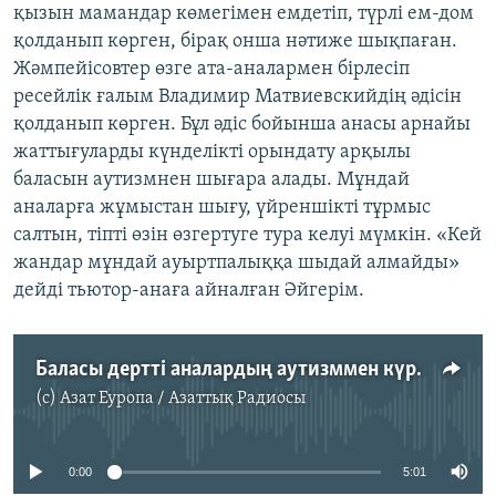
қызын мамандар көмегімен емдетіп, түрлі ем-дом
қолданып көрген, бірақ онша нәтиже шықпаған.
Жәмпейісовтер өзге ата-аналармен бірлесіп
ресейлік ғалым Владимир Матвиевскийдің әдісін
қолданып көрген. Бұл әдіс бойынша анасы арнайы
жаттығуларды күнделікті орындату арқылы
баласын аутизмнен шығара алады. Мұндай
аналарға жұмыстан шығу, үйреншікті тұрмыс
салтын, тіпті өзін өзгертуге тура келуі мүмкін. «Кей
жандар мұндай ауыртпалыққа шыдай алмайды»
дейді тьютор-анаға айналған Әйгерім.
Баласы дертті аналардың аутизммен күресі
(c)
Азат Еуропа / Азаттық Радиосы
No media source currently available
0:00
5:01