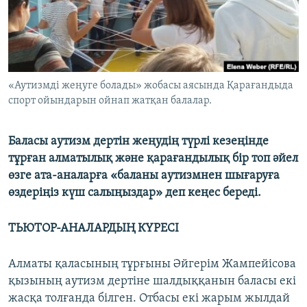
ЖАЗЫЛЫҢЫЗ
Басқа тілдерде
«Аутизмді жеңуге болады» жобасы аясында Қарағандыда
спорт ойындарын ойнап жатқан балалар.
Баласы аутизм дертін жеңудің түрлі кезеңінде
тұрған алматылық және қарағандылық бір топ әйел
өзге ата-аналарға «баланы аутизмнен шығаруға
өздеріңіз күш салыңыздар» деп кеңес береді.
ТЬЮТОР-АНАЛАРДЫҢ КҮРЕСІ
Алматы қаласының тұрғыны Әйгерім Жампейісова
қызының аутизм дертіне шалдыққанын баласы екі
жасқа толғанда білген. Отбасы екі жарым жылдай