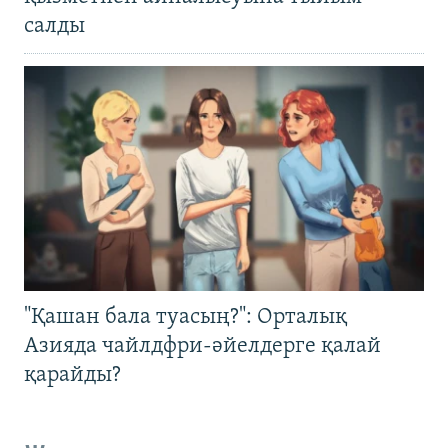
салды
"Қашан бала туасың?": Орталық
Азияда чайлдфри-әйелдерге қалай
қарайды?