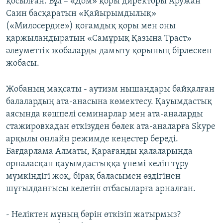
қосылған. Бұл – «Дом» қоры директоры Аружан
Саин басқаратын «Қайырымдылық»
(«Милосердие») қоғамдық қоры мен оны
қаржыландыратын «Самұрық Қазына Траст»
әлеуметтік жобаларды дамыту қорының бірлескен
жобасы.
Жобаның мақсаты - аутизм нышандары байқалған
балалардың ата-анасына көмектесу. Қауымдастық
аясында көшпелі семинарлар мен ата-аналарды
стажировкадан өткізуден бөлек ата-аналарға Skype
арқылы онлайн режимде кеңестер береді.
Бағдарлама Алматы, Қарағанды қалаларында
орналасқан қауымдастыққа үнемі келіп тұру
мүмкіндігі жоқ, бірақ баласымен өздігінен
шұғылданғысы келетін отбасыларға арналған.
- Неліктен мұның бәрін өткізіп жатырмыз?