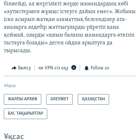
білмейді, ал жергілікті жерде мамандардың көбі
«аутистермен жұмыс істеуге дайын емес». Жобаны
іске асырып жатқан азаматтық белсенділер ата-
аналарға әлдебір жаттығуларды үйретіп қана
қоймай, оларды «қиын баланы мамандарға өткізіп
тастауға болады» деген ойдан арылтуға да
тырысады.
Бөлісу
VPN-сіз оқу
Follow us
Айдар
ЖАЛПЫ АРХИВ
ӘЛЕУМЕТ
ҚАЗАҚСТАН
БАС ТАҚЫРЫПТАР
Ұқсас