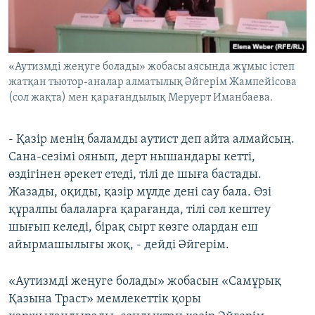
«Аутизмді жеңуге болады» жобасы аясында жұмыс істеп
жатқан тьютор-аналар алматылық Әйгерім Жампейісова
(сол жақта) мен қарағандылық Меруерт Иманбаева.
- Қазір менің баламды аутист деп айта алмайсың.
Сана-сезімі оянып, дерт нышандары кетті,
өздігінен әрекет етеді, тілі де шыға бастады.
Жазады, оқиды, қазір мүлде дені сау бала. Өзі
құралпы балаларға қарағанда, тілі сәл кештеу
шығып келеді, бірақ сырт көзге олардан еш
айырмашылығы жоқ, - дейді Әйгерім.
«Аутизмді жеңуге болады» жобасын «Самұрық
Қазына Траст» мемлекеттік қоры