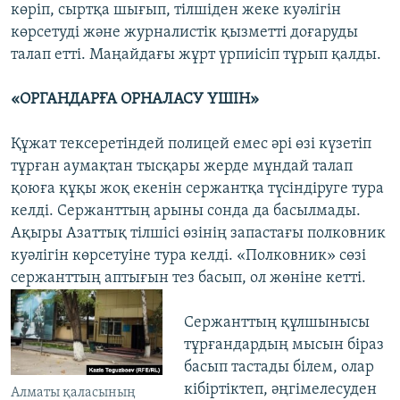
көріп, сыртқа шығып, тілшіден жеке куәлігін
көрсетуді және журналистік қызметті доғаруды
талап етті. Маңайдағы жұрт үрпиісіп тұрып қалды.
«ОРГАНДАРҒА ОРНАЛАСУ ҮШІН»
Құжат тексеретіндей полицей емес әрі өзі күзетіп
тұрған аумақтан тысқары жерде мұндай талап
қоюға құқы жоқ екенін сержантқа түсіндіруге тура
келді. Сержанттың арыны сонда да басылмады.
Ақыры Азаттық тілшісі өзінің запастағы полковник
куәлігін көрсетуіне тура келді. «Полковник» сөзі
сержанттың аптығын тез басып, ол жөніне кетті.
Сержанттың құлшынысы
тұрғандардың мысын біраз
басып тастады білем, олар
кібіртіктеп, әңгімелесуден
Алматы қаласының