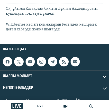
CPJ ұйымы Қазақстан билігін Лұқпан Ахмедияровты
қудалауды тоқтатуға үндеді
Wildberries негізгі қоймаларын Ресейден көшірмек
деген хабарды жоққа шығарды
ЖАЗЫЛЫҢЫЗ
ЖАЛПЫ МӘЛІМЕТ
НЕГІЗГІ БӨЛІМДЕР
Азат Еуропа / Азаттық радиосы © 2026, Inc. | Барлық
құқықтары қорғалған
LIVE
РУС