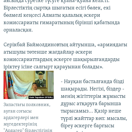
аясында суретке түсуге қуана-қуана келісті.
Бірлестіктің сыртқа шығатын есігі бөлек, екі
бөлмелі кеңсесі Алматы қалалық әскери
комиссариаты ғимаратының бірінші қабатында
орналасқан.
Серікбай Баймолдиновтың айтуынша, «армиядағы
атышулы төтенше жағдайлар әскери
комиссариаттардың әскерге шақырылғандарды
іріктеу ісіне салғырт қарауынан болады».
- Науқан басталғанда бізді
шақырады. Негізі, біздер -
менің жігіттерім жұмысты
дұрыс атқаруға барынша
Запастағы полковник,
тырысамыз... Қазір неше
ауған соғысы
ардагерлері мен
түрлі жайттар көп: мысалы,
мүгедектерінің
біреу әскерге барғысы
"Ардагер" бірлестігінің