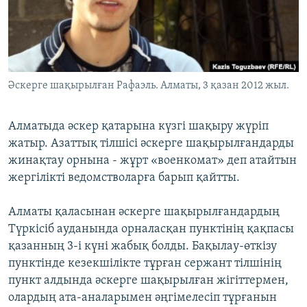
ЖАЗЫЛЫҢЫЗ
Басқа тілдерде
Әскерге шақырылған Рафаэль. Алматы, 3 қазан 2012 жыл.
Алматыда әскер қатарына күзгі шақыру жүріп
жатыр. Азаттық тілшісі әскерге шақырылғандарды
жинақтау орнына - жұрт «военкомат» деп атайтын
жергілікті ведомстволарға барып қайтты.
Алматы қаласынан әскерге шақырылғандардың
Түркісіб ауданында орналасқан пунктінің қақпасы
қазанның 3-і күні жабық болды. Бақылау-өткізу
пунктінде кезекшілікте тұрған сержант тілшінің
пункт алдында әскерге шақырылған жігіттермен,
олардың ата-аналарымен әңгімелесіп тұрғанын