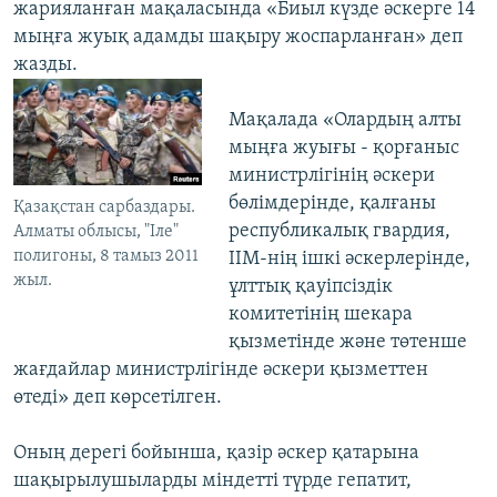
жарияланған мақаласында «Биыл күзде әскерге 14
мыңға жуық адамды шақыру жоспарланған» деп
жазды.
Мақалада «Олардың алты
мыңға жуығы - қорғаныс
министрлігінің әскери
бөлімдерінде, қалғаны
Қазақстан сарбаздары.
республикалық гвардия,
Алматы облысы, "Іле"
полигоны, 8 тамыз 2011
ІІМ-нің ішкі әскерлерінде,
жыл.
ұлттық қауіпсіздік
комитетінің шекара
қызметінде және төтенше
жағдайлар министрлігінде әскери қызметтен
өтеді» деп көрсетілген.
Оның дерегі бойынша, қазір әскер қатарына
шақырылушыларды міндетті түрде гепатит,