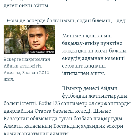
деген ойын айтты
- Өзім де әскерде болғанмын, содан білемін, - деді.
Менімен қоштасып,
бақылау-өткізу пунктіне
жақындаған әкелі-балалы
екеудің алдынан кезекші
Әскерге шақырылған
сержант қақпаны
Айдын атты жігіт.
Алматы, 3 қазан 2012
ілтипатпен ашты.
жыл.
Шымыр денелі Айдын
футболдан жаттықтырушы
болып істепті. Бойы 175 сантиметр ол сержанттарды
даярлайтын Отарға барғысы келеді. Шығыс
Қазақстан облысында туған бозбала шақыртуды
Алматы қаласының Бостандық аудандық әскери
комиссариатынан алыпты.