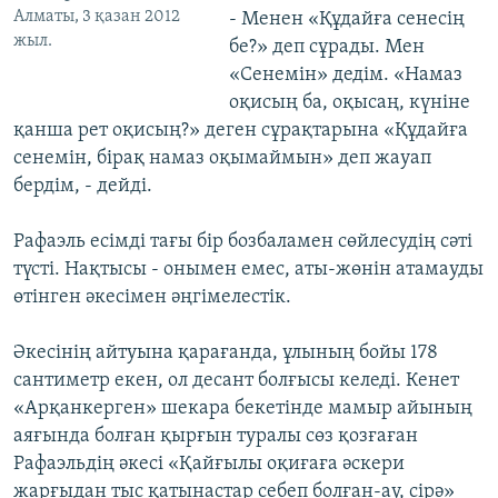
Алматы, 3 қазан 2012
- Менен «Құдайға сенесің
жыл.
бе?» деп сұрады. Мен
«Сенемін» дедім. «Намаз
оқисың ба, оқысаң, күніне
қанша рет оқисың?» деген сұрақтарына «Құдайға
сенемін, бірақ намаз оқымаймын» деп жауап
бердім, - дейді.
Рафаэль есімді тағы бір бозбаламен сөйлесудің сәті
түсті. Нақтысы - онымен емес, аты-жөнін атамауды
өтінген әкесімен әңгімелестік.
Әкесінің айтуына қарағанда, ұлының бойы 178
сантиметр екен, ол десант болғысы келеді. Кенет
«Арқанкерген» шекара бекетінде мамыр айының
аяғында болған қырғын туралы сөз қозғаған
Рафаэльдің әкесі «Қайғылы оқиғаға әскери
жарғыдан тыс қатынастар себеп болған-ау, сірә»