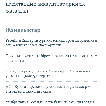
пәкістандық аккаунттар арқылы
жасалған
Жаңалықтар
Ресейдің Екатеринбург қаласында дрон шабуылынан
соң Wildberries қоймасы өртенді
Таиландта мектепте біреу қарудан оқ атып, алты адам
қаза тапты
Прокуратура журналист Александра Алёхованың
үкімін жеңілдетуді сұраған
АҚШ Кубаға қару жеткізуге қатысы бар адамдар мен
ұйымдарға санкция салды
Ұлыбритания Ресейдің алты банкіне санкция салды