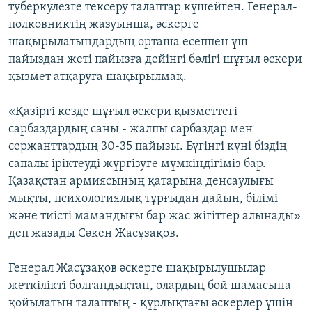
туберкулезге тексеру талаптар күшейген. Генерал-
полковниктің жазуынша, әскерге
шақырылатындардың орташа есеппен үш
пайыздан жеті пайызға дейінгі бөлігі шұғыл әскери
қызмет атқаруға шақырылмақ.
«Қазіргі кезде шұғыл әскери қызметтегі
сарбаздардың саны - жалпы сарбаздар мен
сержанттардың 30-35 пайызы. Бүгінгі күні біздің
сапалы іріктеуді жүргізуге мүмкіндігіміз бар.
Қазақстан армиясының қатарына денсаулығы
мықты, психологиялық тұрғыдан дайын, білімі
және тиісті мамандығы бар жас жігіттер алынады»
деп жазады Сәкен Жасұзақов.
Генерал Жасұзақов әскерге шақырылушылар
жеткілікті болғандықтан, олардың бой шамасына
қойылатын талаптың - құрлықтағы әскерлер үшін