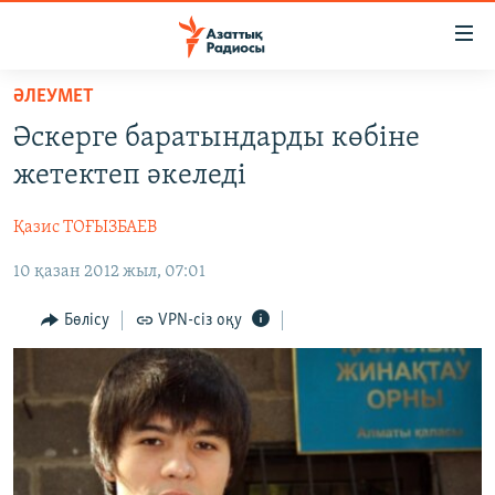
Accessibility
links
Skip
ӘЛЕУМЕТ
to
ЖАҢАЛЫҚТАР
Әскерге баратындарды көбіне
main
САЯСАТ
content
жетектеп әкеледі
AZATTYQTV
Skip
to
Қазис ТОҒЫЗБАЕВ
ҚАҢТАР ОҚИҒАСЫ
main
10 қазан 2012 жыл, 07:01
АДАМ ҚҰҚЫҚТАРЫ
Navigation
Skip
ӘЛЕУМЕТ
Бөлісу
VPN-сіз оқу
to
ӘЛЕМ
Search
АРНАЙЫ ЖОБАЛАР
Русский