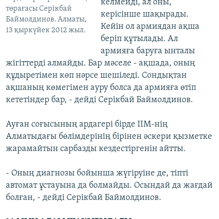
келмейді, ал оны,
төрағасы Серікбай
керісінше шақырады.
Баймолдинов. Алматы,
Кейін ол армиядан ақша
13 қыркүйек 2012 жыл.
беріп құтылады. Ал
армияға баруға ынталы
жігіттерді алмайды. Бар мәселе - ақшада, оның
құдыретімен көп нәрсе шешіледі. Сондықтан
ақшаның көмегімен ауру болса да армияға өтіп
кететіндер бар, - дейді Серікбай Баймолдинов.
Ауған соғысының ардагері бірде ІІМ-нің
Алматыдағы бөлімдерінің бірінен әскери қызметке
жарамайтын сарбазды кездестіргенін айтты.
- Оның диагнозы бойынша жүгіруіне де, тіпті
автомат ұстауына да болмайды. Осындай да жағдай
болған, - дейді Серікбай Баймолдинов.