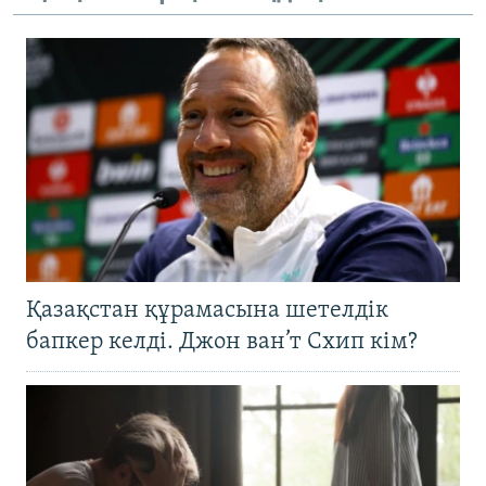
Қазақстан құрамасына шетелдік
бапкер келді. Джон ван’т Схип кім?