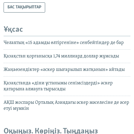
БАС ТАҚЫРЫПТАР
Ұқсас
Челахтың «15 адамды өлтіргеніне» сенбейтіндер де бар
Қазақстан қорғанысқа 1,74 миллиард доллар жұмсады
Жаңаөзендіктер «әскер шығарылып жатқанын» айтады
Қазақстанда «діни ұстанымы сенімсіздерді» әскер
қатарына алмауға тырысады
АҚШ жоспары Орталық Азиядағы әскер мәселесіне де әсер
етуі мүмкін
Оқыңыз. Көріңіз. Тыңдаңыз