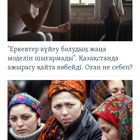
"Еркектер күйеу болудың жаңа
моделін шығармады". Қазақстанда
ажырасу қайта көбейді. Оған не себеп?