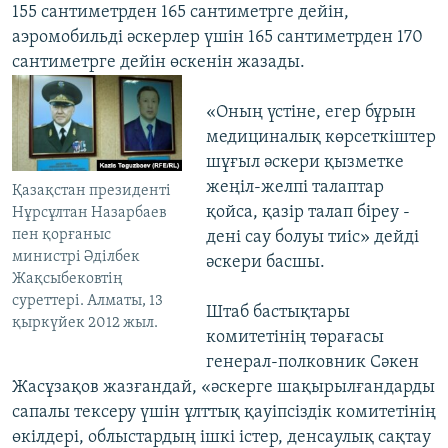
155 сантиметрден 165 сантиметрге дейін,
аэромобильді әскерлер үшін 165 сантиметрден 170
сантиметрге дейін өскенін жазады.
«Оның үстіне, егер бұрын
медициналық көрсеткіштер
шұғыл әскери қызметке
жеңіл-желпі талаптар
Қазақстан президенті
қойса, қазір талап біреу -
Нұрсұлтан Назарбаев
пен қорғаныс
дені сау болуы тиіс» дейді
министрі Әділбек
әскери басшы.
Жақсыбековтің
суреттері. Алматы, 13
Штаб бастықтары
қыркүйек 2012 жыл.
комитетінің төрағасы
генерал-полковник Сәкен
Жасұзақов жазғандай, «әскерге шақырылғандарды
сапалы тексеру үшін ұлттық қауіпсіздік комитетінің
өкілдері, облыстардың ішкі істер, денсаулық сақтау