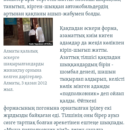
танытып, кірген-шыққан автомобильдердің
артынан қақпаны ашып-жабумен болды.
Қақпадан әскери форма,
азаматтық киім киген
адамдар да жеңіл көлікпен
кіріп-шығып жатты.
Алматы қалалық
Азаттық тілшісі қақпадан
әскерге
шақырылғандарды
шыққандардың бірін -
жинақтау орнына
шомбал денелі, шашын
келген дәрігерлер.
тықырлап алдырып, келісті
Алматы, 3 қазан 2012
көлік мінген адамды
жыл.
«подполковник» деп ойлап
қалды. Өйткені
формасының погонына орнатылған ірілеу екі
жұлдызды байқаған еді. Тілшінің оны бірер ауыз
сөзге тартпақ болған әрекетінен ештеңе шықпады.