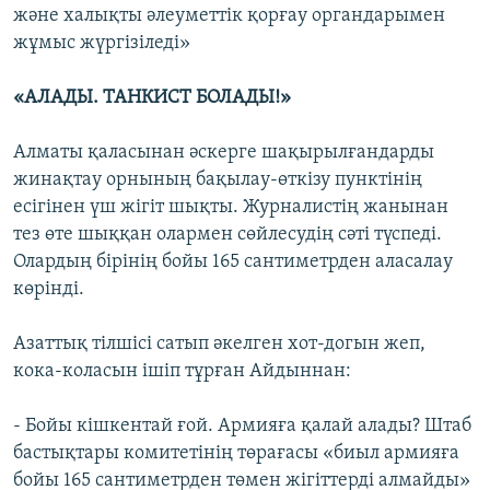
және халықты әлеуметтік қорғау органдарымен
жұмыс жүргізіледі»
«АЛАДЫ. ТАНКИСТ БОЛАДЫ!»
Алматы қаласынан әскерге шақырылғандарды
жинақтау орнының бақылау-өткізу пунктінің
есігінен үш жігіт шықты. Журналистің жанынан
тез өте шыққан олармен сөйлесудің сәті түспеді.
Олардың бірінің бойы 165 сантиметрден аласалау
көрінді.
Азаттық тілшісі сатып әкелген хот-догын жеп,
кока-коласын ішіп тұрған Айдыннан:
- Бойы кішкентай ғой. Армияға қалай алады? Штаб
бастықтары комитетінің төрағасы «биыл армияға
бойы 165 сантиметрден төмен жігіттерді алмайды»