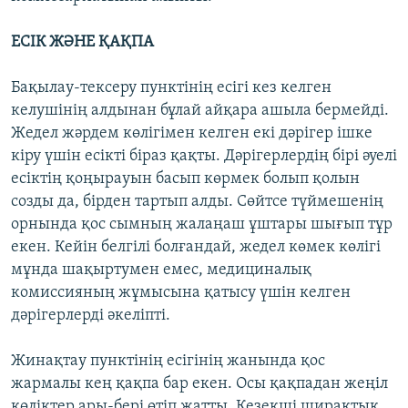
ЕСІК ЖӘНЕ ҚАҚПА
Бақылау-тексеру пунктінің есігі кез келген
келушінің алдынан бұлай айқара ашыла бермейді.
Жедел жәрдем көлігімен келген екі дәрігер ішке
кіру үшін есікті біраз қақты. Дәрігерлердің бірі әуелі
есіктің қоңырауын басып көрмек болып қолын
созды да, бірден тартып алды. Сөйтсе түймешенің
орнында қос сымның жалаңаш ұштары шығып тұр
екен. Кейін белгілі болғандай, жедел көмек көлігі
мұнда шақыртумен емес, медициналық
комиссияның жұмысына қатысу үшін келген
дәрігерлерді әкеліпті.
Жинақтау пунктінің есігінің жанында қос
жармалы кең қақпа бар екен. Осы қақпадан жеңіл
көліктер ары-бері өтіп жатты. Кезекші ширақтық