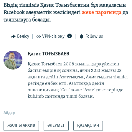
Біздің тілшіміз Қазис Тоғызбаевтың бұл мақаласын
Facebook әлеуметтік желісіндегі
жеке парағында
да
талқылауға болады.
Бөлісу
VPN-сіз оқу
Follow us
Қазис ТОҒЫЗБАЕВ
Қазис Тоғызбаев 2008 жылғы қыркүйектен
бастап өмірінің соңына, яғни 2021 жылғы 28
ақпанға дейін Азаттықтың Алматыдағы тілшісі
ретінде еңбек етті. Азаттыққа дейін
оппозициялық "Сөз" және "Азат" газеттерінде,
kub.info сайтында тілші болған.
Айдар
ЖАЛПЫ АРХИВ
ӘЛЕУМЕТ
ҚАЗАҚСТАН