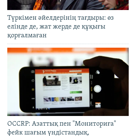
Түркімен әйелдерінің тағдыры: өз
елінде де, жат жерде де құқығы
қорғалмаған
OCCRP: Азаттық пен "Мониториға"
фейк шағым үндістандық,