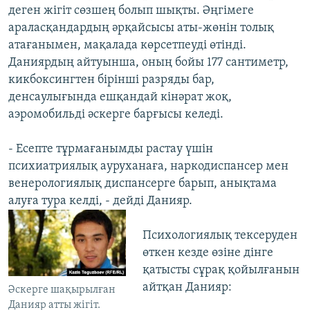
деген жігіт сөзшең болып шықты. Әңгімеге
араласқандардың әрқайсысы аты-жөнін толық
атағанымен, мақалада көрсетпеуді өтінді.
Даниярдың айтуынша, оның бойы 177 сантиметр,
кикбоксингтен бірінші разряды бар,
денсаулығында ешқандай кінәрат жоқ,
аэромобильді әскерге барғысы келеді.
- Есепте тұрмағанымды растау үшін
психиатриялық ауруханаға, наркодиспансер мен
венерологиялық диспансерге барып, анықтама
алуға тура келді, - дейді Данияр.
Психологиялық тексеруден
өткен кезде өзіне дінге
қатысты сұрақ қойылғанын
айтқан Данияр:
Әскерге шақырылған
Данияр атты жігіт.