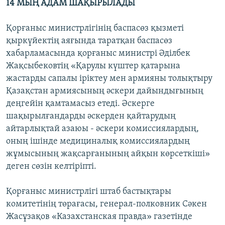
14 МЫҢ АДАМ ШАҚЫРЫЛАДЫ
Қорғаныс министрлігінің баспасөз қызметі
қыркүйектің аяғында таратқан баспасөз
хабарламасында қорғаныс министрі Әділбек
Жақсыбековтің «Қарулы күштер қатарына
жастарды сапалы іріктеу мен армияны толықтыру
Қазақстан армиясының әскери дайындығының
деңгейін қамтамасыз етеді. Әскерге
шақырылғандарды әскерден қайтарудың
айтарлықтай азаюы - әскери комиссиялардың,
оның ішінде медициналық комиссиялардың
жұмысының жақсарғанының айқын көрсеткіші»
деген сөзін келтіріпті.
Қорғаныс министрлігі штаб бастықтары
комитетінің төрағасы, генерал-полковник Сәкен
Жасұзақов «Казахстанская правда» газетінде