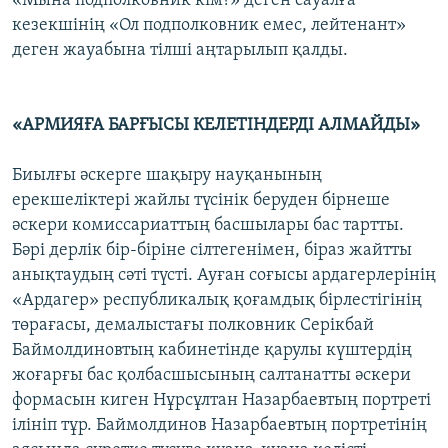
«Мына подполковник кім?» деген сауалға
кезекшінің «Ол подполковник емес, лейтенант»
деген жауабына тілші аңтарылып қалды.
«АРМИЯҒА БАРҒЫСЫ КЕЛЕТІНДЕРДІ АЛМАЙДЫ»
Биылғы әскерге шақыру науқанының
ерекшеліктері жайлы түсінік беруден бірнеше
әскери комиссариаттың басшылары бас тартты.
Бәрі дерлік бір-біріне сілтегенімен, біраз жайтты
анықтаудың сәті түсті. Ауған соғысы ардагерлерінің
«Ардагер» республикалық қоғамдық бірлестігінің
төрағасы, демалыстағы полковник Серікбай
Баймолдиновтың кабинетінде қарулы күштердің
жоғарғы бас қолбасшысының салтанатты әскери
формасын киген Нұрсұлтан Назарбаевтың портреті
ілініп тұр. Баймолдинов Назарбаевтың портретінің