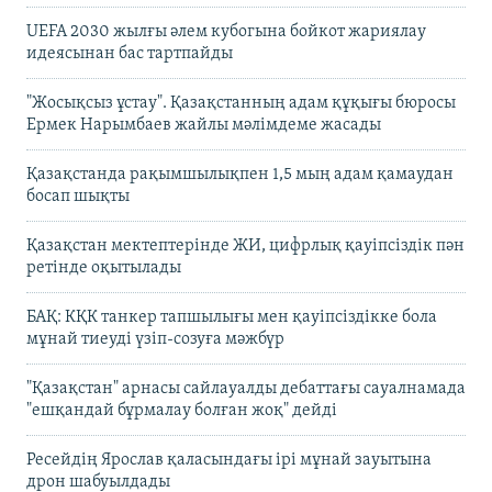
UEFA 2030 жылғы әлем кубогына бойкот жариялау
идеясынан бас тартпайды
"Жосықсыз ұстау". Қазақстанның адам құқығы бюросы
Ермек Нарымбаев жайлы мәлімдеме жасады
Қазақстанда рақымшылықпен 1,5 мың адам қамаудан
босап шықты
Қазақстан мектептерінде ЖИ, цифрлық қауіпсіздік пән
ретінде оқытылады
БАҚ: КҚК танкер тапшылығы мен қауіпсіздікке бола
мұнай тиеуді үзіп-созуға мәжбүр
"Қазақстан" арнасы сайлауалды дебаттағы сауалнамада
"ешқандай бұрмалау болған жоқ" дейді
Ресейдің Ярослав қаласындағы ірі мұнай зауытына
дрон шабуылдады