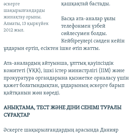
қашқақтай бастады.
әскерге
шақырылғандарды
жинақтау орыны.
Басқа ата-аналар ұялы
Алматы, 13 қыркүйек
телефонмен үзбей
2012 жыл.
сөйлесумен болды.
Кейбіреулері сәлден кейін
ұлдарын ертіп, есіктен ішке өтіп жатты.
Ата-аналардың айтуынша, ұлттық қауіпсіздік
комитеті (ҰҚК), ішкі істер министрлігі (ІІМ) және
прокуратура органдарына қызметке орналасу үшін
қажет болатындықтан, ұлдарының әскерге барып
қайтқанын жөн көреді.
АНЫҚТАМА, ТЕСТ ЖӘНЕ ДІНИ СЕНІМІ ТУРАЛЫ
СҰРАҚТАР
Әскерге шақырылғандардың арасында Данияр