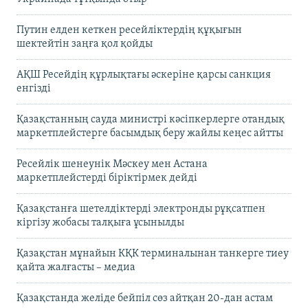
Путин елден кеткен ресейліктердің құқығын
шектейтін заңға қол қойды
АҚШ Ресейдің құрлықтағы әскеріне қарсы санкция
енгізді
Қазақстанның сауда министрі кәсіпкерлерге отандық
маркетплейстерге басымдық беру жайлы кеңес айтты
Ресейлік шенеунік Мәскеу мен Астана
маркетплейстерді біріктірмек дейді
Қазақстанға шетелдіктерді электронды рұқсатпен
кіргізу жобасы талқыға ұсынылды
Қазақстан мұнайын КҚК терминалынан танкерге тиеу
қайта жалғасты – медиа
Қазақстанда желіде бейпіл сөз айтқан 20-дан астам