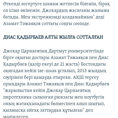
Өткенді өзгертуге шамам жетпесін білемін, бірақ
ол ісіме өкінемін. Джохардың жасағаны жаныма
батады. Мен экстремизмді қолдамаймын" деді
Азамат Тәжаяқов соттағы соңғы сөзінде.
ДИАС ҚАДЫРБАЕВ АЛТЫ ЖЫЛҒА СОТТАЛҒАН
Джохар Царнаевтың Дартмут университетінде
бірге оқыған достары Азамат Тәжаяқов пен Диас
Қадырбаев (қазір екеуі де 21 жаста) Бостондағы
оқиғадан кейін іле-шала ұсталып, 2013 жылдың
сәуірінен бері қамауда отырған. АҚШ тергеу
орындары Азамат Тәжаяқов пен Диас Қадырбаев
"жарылыстан кейін Джохар Царнаевтың
пиротехника салынған рюкзагы мен ноутбугін
оның жатақханадағы бөлмесінен алып шығып,
қылмысқа айғақ заттардан құтылған" деп
мәлімдеген.