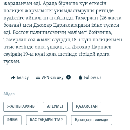
жараланған еді. Арада бірнеше күн өткесін
полиция жарылысты ұйымдастырушы ретінде
күдіктіге айналған ағайынды Тамерлан (26 жаста
болған) мен Джохар Царнаевтардың ізіне түскен
еді. Бостон полициясының мәліметі бойынша,
Тамерлан сол жылы сәуірдің 18-і күні полициямен
атыс кезінде оққа ұшқан, ал Джохар Царнаев
сәуірдің 19-ы күні қала шетінде тірідей қолға
түскен.
Бөлісу
VPN-сіз оқу
Follow us
Айдар
ЖАЛПЫ АРХИВ
ӘЛЕУМЕТ
ҚАЗАҚСТАН
ӘЛЕМ
БАС ТАҚЫРЫПТАР
Қазақтар - әлемде