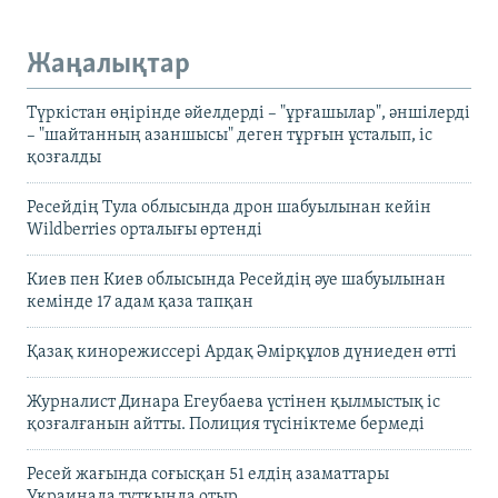
Жаңалықтар
Түркістан өңірінде әйелдерді – "ұрғашылар", әншілерді
– "шайтанның азаншысы" деген тұрғын ұсталып, іс
қозғалды
Ресейдің Тула облысында дрон шабуылынан кейін
Wildberries орталығы өртенді
Киев пен Киев облысында Ресейдің әуе шабуылынан
кемінде 17 адам қаза тапқан
Қазақ кинорежиссері Ардақ Әмірқұлов дүниеден өтті
Журналист Динара Егеубаева үстінен қылмыстық іс
қозғалғанын айтты. Полиция түсініктеме бермеді
Ресей жағында соғысқан 51 елдің азаматтары
Украинада тұтқында отыр