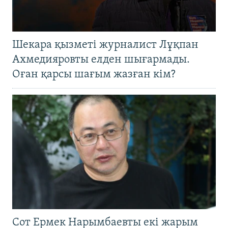
Шекара қызметі журналист Лұқпан
Ахмедияровты елден шығармады.
Оған қарсы шағым жазған кім?
Сот Ермек Нарымбаевты екі жарым