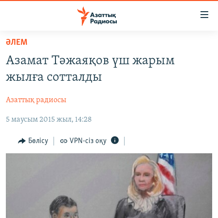
Accessibility
links
Skip
ӘЛЕМ
to
ЖАҢАЛЫҚТАР
Азамат Тәжаяқов үш жарым
main
САЯСАТ
content
жылға сотталды
AZATTYQTV
Skip
to
Азаттық радиосы
ҚАҢТАР ОҚИҒАСЫ
main
5 маусым 2015 жыл, 14:28
АДАМ ҚҰҚЫҚТАРЫ
Navigation
Skip
ӘЛЕУМЕТ
Бөлісу
VPN-сіз оқу
to
ӘЛЕМ
Search
АРНАЙЫ ЖОБАЛАР
Русский