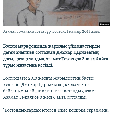
ЖАЗЫЛЫҢЫЗ
Басқа тілдерде
Азамат Тәжаяқов сотта тұр. Бостон, 1 мамыр 2013 жыл.
Бостон марафонында жарылыс ұйымдастырды
деген айыппен сотталған Джохар Царнаевтың
досы, қазақстандық Азамат Тәжаяқов 3 жыл 6 айға
түрме жазасына кесілді.
Бостондағы 2013 жылғы жарылыстың басты
күдіктісі Джохар Царнаевтың қылмысына
байланысты айыпталған қазақстандық азамат
Азамат Тәжаяқов 3 жыл 6 айға сотталды.
"Бостондықтардан істеген ісіме кешірім сұраймын.