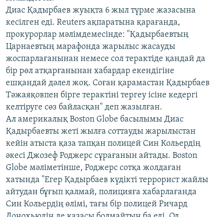
Диас Қадырбаев жуықта 6 жыл түрме жазасына
кесілген еді. Reuters ақпаратына қарағанда,
прокурорлар мәлімдемесінде: "Қадырбаевтың
Царнаевтың марафонда жарылыс жасауды
жоспарлағанынан немесе сол терактіде қандай да
бір рөл атқарғанынан хабардар екендігіне
ешқандай дәлел жоқ. Соған қарамастан Қадырбаев
Тәжаяқовпен бірге терактіні тергеу ісіне кедергі
келтіруге сөз байласқан" деп жазылған.
Ал америкалық Boston Globe басылымы Диас
Қадырбаевты жеті жылға соттауды жарылыстан
кейін атыста қаза тапқан полицей Син Кольердің
әкесі Джозеф Роджерс сұрағанын айтады. Boston
Globe мәліметінше, Роджерс сотқа жолдаған
хатында "Егер Қадырбаев күдікті террорист жайлы
айтудан бұғып қалмай, полицияға хабарлағанда
Син Кольердің өлімі, тағы бір полицей Ричард
Донохьюдің де қазасы болмайтын ба еді. Ол