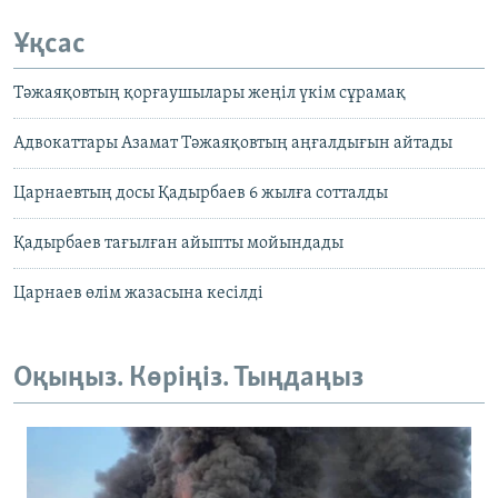
Ұқсас
Тәжаяқовтың қорғаушылары жеңіл үкім сұрамақ
Адвокаттары Азамат Тәжаяқовтың аңғалдығын айтады
Царнаевтың досы Қадырбаев 6 жылға сотталды
Қадырбаев тағылған айыпты мойындады
Царнаев өлім жазасына кесілді
Оқыңыз. Көріңіз. Тыңдаңыз