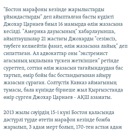
"Бостон марафоны кезінде жарылыстарды
ұйымдастырды" деп айыпталған басты күдікті
Джохар Царнаев биыл 16 мамырда өлім жазасына
кесілді. "Америка дауысының" хабарлауынша,
айыптаушылар 21 жастағы Джохарды "сезімсіз,
тәубеге келмейтін фанат, өлім жазасына лайық" деп
сипаттаған. Ал адвокаттар оны "экстремист
ағасының ықпалына түскен жеткіншек" ретінде
суреттеп, соттан өлім жазасын тағайындаудан бас
тартып, өмір бойы бас бостандығынан айыру
жазасын сұраған. Солтүстік Кавказ аймағының
тумасы, бала күнінде бірнеше жыл Қырғызстанда
өмір сүрген Джохар Царнаев - АҚШ азаматы. ​
2013 жылы сәуірдің 15-і күні ​Бостон қаласында
дәстүрлі түрде өтетін марафон кезінде бомба
жарылып, 3 адам мерт болып, 170-тен астам адам