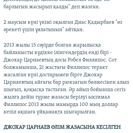
барлығын жасырып қалды" деп жазған.
2 маусым күні үкімі оқылған Диас Қадырбаев "өз
әрекеті үшін ұялатынын" айтқан.
2013 жылы 15 сәуірде болған жарылысқа
байланысты күдікке ілінгендердің енді бірі -
Джохар Царнаевтың досы Робел Филлипос. Сот
болжамынша, 21 жастағы Филлипос теракт
жасалған күні достарымен бірге Джохар
Царнаевтың айғағы бар рюкзагын бөлмесінен алып
шығып, қоқысқа тастаған. Әр айып бойынша сегіз
жылға дейін түрме жазасы берілуі ықтимал
Филлипос 2013 жылы мамырда 100 мың доллар
кепіл ақшаға үйқамақта шығарылған.
ДЖОХАР ЦАРНАЕВ ӨЛІМ ЖАЗАСЫНА КЕСІЛГЕН