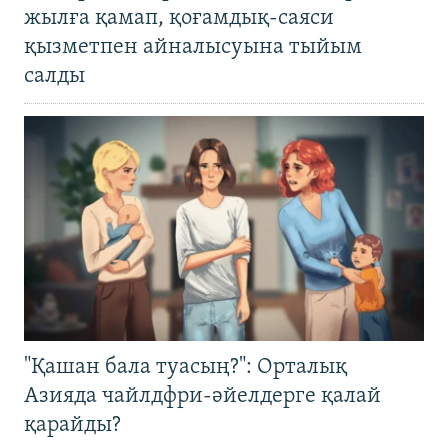
жылға қамап, қоғамдық-саяси
қызметпен айналысуына тыйым
салды
"Қашан бала туасың?": Орталық
Азияда чайлдфри-әйелдерге қалай
қарайды?