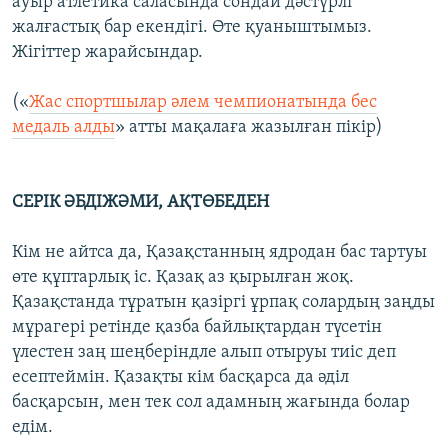
ауыр атлетика саласында сондай дәстүрлі
жалғастық бар екендігі. Өте қуаныштымыз.
Жігіттер жарайсындар.
(«
Жас спортшылар әлем чемпионатында бес
медаль алды
» атты мақалаға жазылған пікір)
СЕРІК ӘБДІЖӘМИ, АҚТӨБЕДЕН
Кім не айтса да, Қазақстанның ядродан бас тартуы
өте құптарлық іс. Қазақ аз қырылған жоқ.
Қазақстанда тұратын қазіргі ұрпақ солардың заңды
мұрагері ретінде қазба байлықтардан түсетін
үлестен заң шеңберіндле алып отыруы тиіс деп
есептеймін. Қазақты кім басқарса да әділ
басқарсын, мен тек сол адамның жағында болар
едім.