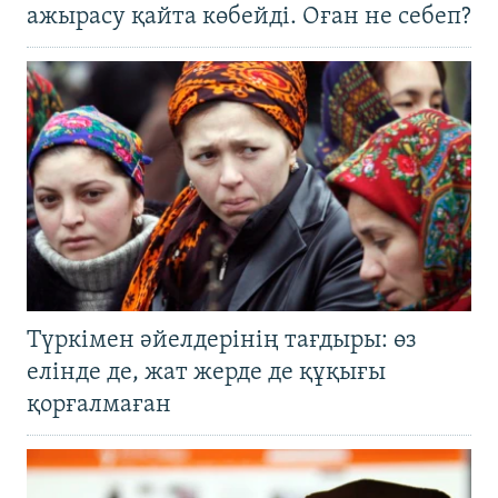
ажырасу қайта көбейді. Оған не себеп?
Түркімен әйелдерінің тағдыры: өз
елінде де, жат жерде де құқығы
қорғалмаған