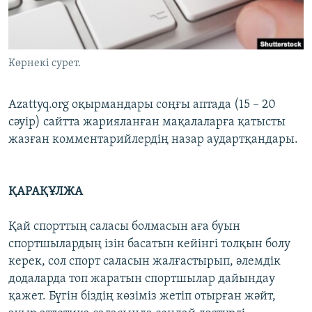
ЖАЗЫЛЫҢЫЗ
Көрнекі сурет.
Басқа тілдерде
Azattyq.org оқырмандары соңғы аптада (15 – 20
сәуір) сайтта жарияланған мақалаларға қатысты
жазған комментарийлердің назар аудартқандары.
ҚАРАҚҰЛЖА
Қай спорттың саласы болмасын аға буын
спортшылардың ізін басатын кейінгі толқын болу
керек, сол спорт саласын жалғастырып, әлемдік
додаларда топ жаратын спортшылар дайындау
қажет. Бүгін біздің көзіміз жетіп отырған жәйт,