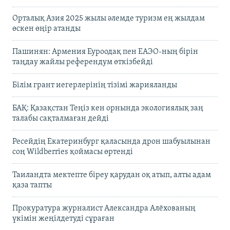
Орталық Азия 2025 жылы әлемде туризм ең жылдам
өскен өңір атанды
Пашинян: Армения Еуроодақ пен ЕАЭО-ның бірін
таңдау жайлы референдум өткізбейді
Білім грант иегерлерінің тізімі жарияланды
БАҚ: Қазақстан Теңіз кен орнында экологиялық заң
талабы сақталмаған дейді
Ресейдің Екатеринбург қаласында дрон шабуылынан
соң Wildberries қоймасы өртенді
Таиландта мектепте біреу қарудан оқ атып, алты адам
қаза тапты
Прокуратура журналист Александра Алёхованың
үкімін жеңілдетуді сұраған