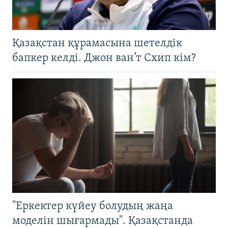
Қазақстан құрамасына шетелдік
бапкер келді. Джон ван’т Схип кім?
"Еркектер күйеу болудың жаңа
моделін шығармады". Қазақстанда