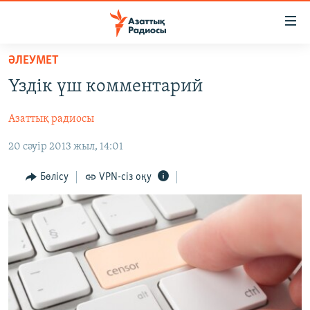
Accessibility
links
Skip
ӘЛЕУМЕТ
to
ЖАҢАЛЫҚТАР
Үздік үш комментарий
main
САЯСАТ
content
Азаттық радиосы
AZATTYQTV
Skip
to
20 сәуір 2013 жыл, 14:01
ҚАҢТАР ОҚИҒАСЫ
main
АДАМ ҚҰҚЫҚТАРЫ
Navigation
Бөлісу
VPN-сіз оқу
Skip
ӘЛЕУМЕТ
to
ӘЛЕМ
Search
АРНАЙЫ ЖОБАЛАР
Русский