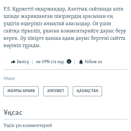
P.S. Құрметті оқырмандар, Азаттық сайтында апта
ішінде жарияланған пікірлердің арасынан ең
үздігін өздеріңіз анықтай аласыздар. Ол үшін
сайтқа тіркеліп, ұнаған комментарийге дауыс беру
керек. Әр пікірге қанша адам дауыс бергені сайтта
көрініп тұрады.
Бөлісу
VPN-сіз оқу
Follow us
Айдар
ЖАЛПЫ АРХИВ
ӘЛЕУМЕТ
ҚАЗАҚСТАН
Ұқсас
Үздік үш комментарий