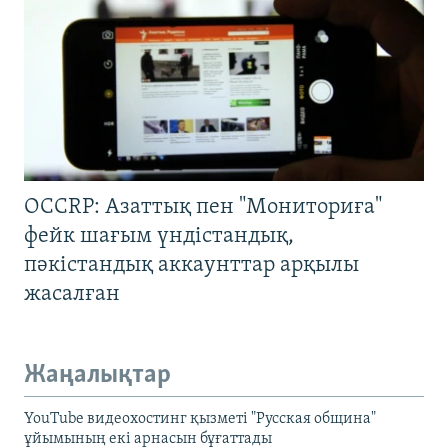
OCCRP: Азаттық пен "Мониториға"
фейк шағым үндістандық,
пәкістандық аккаунттар арқылы
жасалған
Жаңалықтар
YouTube видеохостинг қызметі "Русская община"
ұйымының екі арнасын бұғаттады