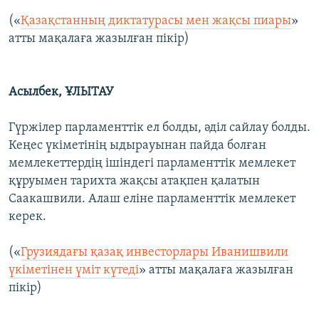
(«
Қазақстанның диктатурасы мен жақсы пиары
»
атты мақалаға жазылған пікір)
Асылбек, ҰЛЫТАУ
Гүржілер парламенттік ел болды, әділ сайлау болды.
Кеңес үкіметінің ыдырауынан пайда болған
мемлекеттердің ішіндегі парламенттік мемлекет
құруымен тарихта жақсы атақпен қалатын
Саакашвили. Алаш еліне парламенттік мемлекет
керек.
(«
Грузиядағы қазақ инвесторлары Иванишвили
үкіметінен үміт күтеді
» атты мақалаға жазылған
пікір)