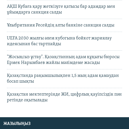
АҚШ Кубаға қару жеткізуге қатысы бар адамдар мен
ұйымдарға санкция салды
Ұлыбритания Ресейдің алты банкіне санкция салды
UEFA 2030 жылғы әлем кубогына бойкот жариялау
идеясынан бас тартпайды
"Жосықсыз ұстау". Қазақстанның адам құқығы бюросы
Ермек Нарымбаев жайлы мәлімдеме жасады
Қазақстанда рақымшылықпен 1,5 мың адам қамаудан
босап шықты
Қазақстан мектептерінде ЖИ, цифрлық қауіпсіздік пән
ретінде оқытылады
ЖАЗЫЛЫҢЫЗ