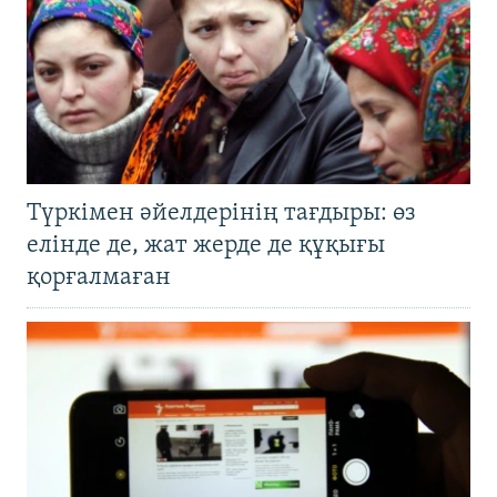
Түркімен әйелдерінің тағдыры: өз
елінде де, жат жерде де құқығы
қорғалмаған