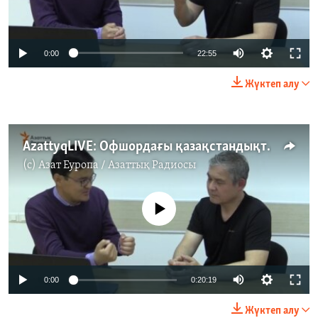
0:00
22:55
Жүктеп алу
AzattyqLIVE: Офшордағы қазақстандықтар (2-бөлім)
(c)
Азат Еуропа / Азаттық Радиосы
No media source currently available
0:00
0:20:19
Жүктеп алу