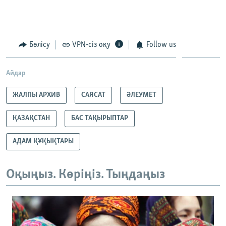
Бөлісу
VPN-сіз оқу
Follow us
Айдар
ЖАЛПЫ АРХИВ
САЯСАТ
ӘЛЕУМЕТ
ҚАЗАҚСТАН
БАС ТАҚЫРЫПТАР
АДАМ ҚҰҚЫҚТАРЫ
Оқыңыз. Көріңіз. Тыңдаңыз