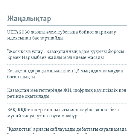
Жаңалықтар
UEFA 2030 жылғы әлем кубогына бойкот жариялау
идеясынан бас тартпайды
"Жосықсыз ұстау". Қазақстанның адам құқығы бюросы
Ермек Нарымбаев жайлы мәлімдеме жасады
Қазақстанда рақымшылықпен 1,5 мың адам қамаудан
босап шықты
Қазақстан мектептерінде ЖИ, цифрлық қауіпсіздік пән
ретінде оқытылады
БАҚ: КҚК танкер тапшылығы мен қауіпсіздікке бола
мұнай тиеуді үзіп-созуға мәжбүр
"Қазақстан" арнасы сайлауалды дебаттағы сауалнамада