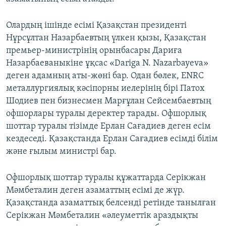
Олардың ішінде есімі Қазақстан президенті
Нұрсұлтан Назарбаевтың үлкен қызы, Қазақстан
премьер-министрінің орынбасары Дариға
Назарбаеваныкіне ұқсас «Dariga N. Nazarbayeva»
деген адамның аты-жөні бар. Одан бөлек, ENRC
металлургиялық кәсіпорны иелерінің бірі Патох
Шодиев пен бизнесмен Марғұлан Сейсембаевтың
офшорлары туралы деректер тарады. Офшорлық
шоттар туралы тізімде Ерлан Сағадиев деген есім
кездеседі. Қазақстанда Ерлан Сағадиев есімді білім
және ғылым министрі бар.
Офшорлық шоттар туралы құжаттарда Серікжан
Мәмбеталин деген азаматтың есімі де жүр.
Қазақстанда азаматтық белсенді ретінде танылған
Серікжан Мәмбеталин «әлеуметтік араздықты