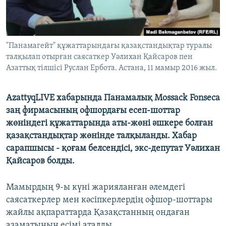
ЖАЗЫЛЫҢЫЗ
"Панамагейт" құжаттарындағы қазақстандықтар туралы
Басқа тілдерде
талқылап отырған саясаткер Уәлихан Қайсаров пен
Азаттық тілшісі Руслан Ербота. Астана, 11 мамыр 2016 жыл.
AzattyqLIVE хабарында Панамалық Mossack Fonseca
заң фирмасының офшордағы есеп-шоттар
жөніндегі құжаттарында аты-жөні әшкере болған
қазақстандықтар жөнінде талқыланды. Хабар
сарапшысы - қоғам белсендісі, экс-депутат Уәлихан
Қайсаров болды.
Мамырдың 9-ы күні жарияланған әлемдегі
саясаткерлер мен кәсіпкерлердің офшор-шоттары
жайлы ақпараттарда Қазақстанның ондаған
азаматының есімі аталды.