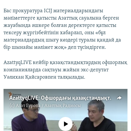
Бас прокуратура ICIJ материалдарындағы
мәліметтерге қатысты Азаттық сауалына берген
жауабында әшкере болған деректерге қатысты
тексеру жүргізбейтінін хабарлап, оны «бұл
материалдардың шығу көздері туралы қандай да
бір шынайы мәлімет жоқ» деп түсіндірген.
AzattyqLIVE кейбір қазақстандықтардың офшорлық
компанияларда сақтауы жайын экс-депутат
Уәлихан Қайсаровпен талқылады.
AzattyqLIVE: Офшордағы қазақстандықтар (1-бөлім)
(c)
Азат Еуропа / Азаттық Радиосы
No media source currently available