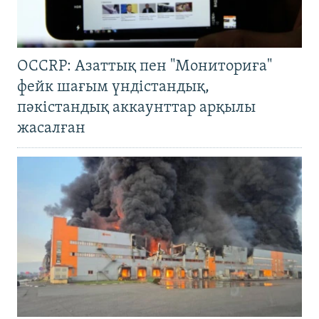
OCCRP: Азаттық пен "Мониториға"
фейк шағым үндістандық,
пәкістандық аккаунттар арқылы
жасалған