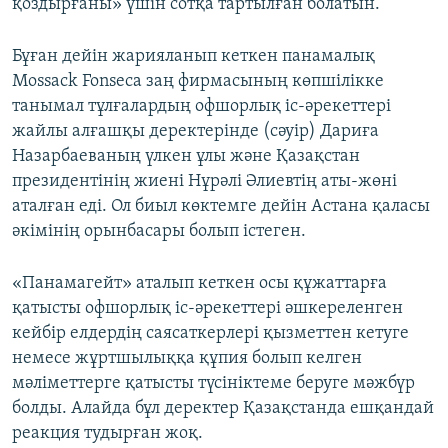
қоздырғаны» үшін сотқа тартылған болатын.
Бұған дейін жарияланып кеткен панамалық
Mossack Fonseca заң фирмасының көпшілікке
танымал тұлғалардың офшорлық іс-әрекеттері
жайлы алғашқы деректерінде (сәуір) Дариға
Назарбаеваның үлкен ұлы және Қазақстан
президентінің жиені Нұрәлі Әлиевтің аты-жөні
аталған еді. Ол биыл көктемге дейін Астана қаласы
әкімінің орынбасары болып істеген.
«Панамагейт» аталып кеткен осы құжаттарға
қатысты офшорлық іс-әрекеттері әшкереленген
кейбір елдердің саясаткерлері қызметтен кетуге
немесе жұртшылыққа құпия болып келген
мәліметтерге қатысты түсініктеме беруге мәжбүр
болды. Алайда бұл деректер Қазақстанда ешқандай
реакция тудырған жоқ.