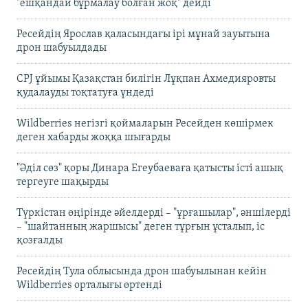
"ешқандай бұрмалау болған жоқ" дейді
Ресейдің Ярослав қаласындағы ірі мұнай зауытына
дрон шабуылдады
CPJ ұйымы Қазақстан билігін Лұқпан Ахмедияровты
қудалауды тоқтатуға үндеді
Wildberries негізгі қоймаларын Ресейден көшірмек
деген хабарды жоққа шығарды
"Әділ сөз" қоры Динара Егеубаеваға қатысты істі ашық
тергеуге шақырды
Түркістан өңірінде әйелдерді – "ұрғашылар", әншілерді
– "шайтанның жаршысы" деген тұрғын ұсталып, іс
қозғалды
Ресейдің Тула облысында дрон шабуылынан кейін
Wildberries орталығы өртенді