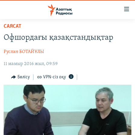
Accessibility
links
Skip
САЯСАТ
to
ЖАҢАЛЫҚТАР
Офшордағы қазақстандықтар
main
САЯСАТ
content
Руслан БОТАЙҰЛЫ
AZATTYQTV
Skip
to
11 мамыр 2016 жыл, 09:59
ҚАҢТАР ОҚИҒАСЫ
main
АДАМ ҚҰҚЫҚТАРЫ
Navigation
Бөлісу
VPN-сіз оқу
Skip
ӘЛЕУМЕТ
to
ӘЛЕМ
Search
АРНАЙЫ ЖОБАЛАР
Русский