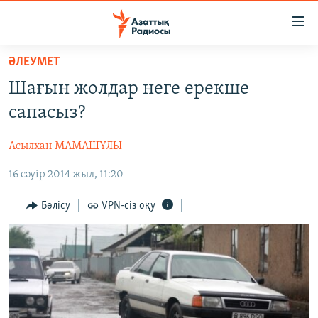
Accessibility
links
Skip
ӘЛЕУМЕТ
to
ЖАҢАЛЫҚТАР
Шағын жолдар неге ерекше
main
САЯСАТ
content
сапасыз?
AZATTYQTV
Skip
to
Асылхан МАМАШҰЛЫ
ҚАҢТАР ОҚИҒАСЫ
main
16 сәуір 2014 жыл, 11:20
АДАМ ҚҰҚЫҚТАРЫ
Navigation
Skip
ӘЛЕУМЕТ
Бөлісу
VPN-сіз оқу
to
ӘЛЕМ
Search
АРНАЙЫ ЖОБАЛАР
Русский