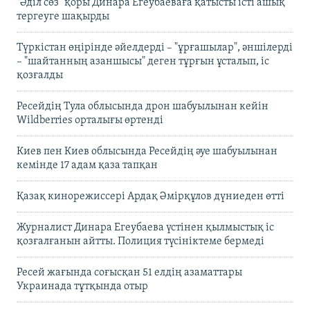
"Әділ сөз" қоры Динара Егеубаеваға қатысты істі ашық
тергеуге шақырды
Түркістан өңірінде әйелдерді – "ұрғашылар", әншілерді
– "шайтанның азаншысы" деген тұрғын ұсталып, іс
қозғалды
Ресейдің Тула облысында дрон шабуылынан кейін
Wildberries орталығы өртенді
Киев пен Киев облысында Ресейдің әуе шабуылынан
кемінде 17 адам қаза тапқан
Қазақ кинорежиссері Ардақ Әмірқұлов дүниеден өтті
Журналист Динара Егеубаева үстінен қылмыстық іс
қозғалғанын айтты. Полиция түсініктеме бермеді
Ресей жағында соғысқан 51 елдің азаматтары
Украинада тұтқында отыр