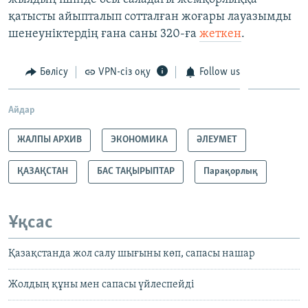
қатысты айыпталып сотталған жоғары лауазымды
шенеуніктердің ғана саны 320-ға
жеткен
.
Бөлісу
VPN-сіз оқу
Follow us
Айдар
ЖАЛПЫ АРХИВ
ЭКОНОМИКА
ӘЛЕУМЕТ
ҚАЗАҚСТАН
БАС ТАҚЫРЫПТАР
Парақорлық
Ұқсас
Қазақстанда жол салу шығыны көп, сапасы нашар
Жолдың құны мен сапасы үйлеспейді