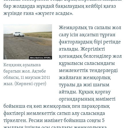
бар жолдарда мұндай бақылаудың кейбірі қағаз
жүзінде ғана «жүзеге асады».
Жемқорлық та сапалы жол
салу ісін ақсатып тұрған
факторлардың бірі ретінде
аталады. Жергілікті
қоғамдық белсенділер жол
құрылысы саласындағы
Кеңқияқ ауылына
мемлекеттік тендерлерді
баратын жол. Ақтөбе
жайлаған жемқорлық
облысы, 11 маусым 2011
жыл. (Көрнекі сурет)
туралы да жиі шағым
айтады. Құқық қорғау
органдарының мәліметі
бойынша ең көп жемқорлық пен парақорлық
фактілері мемлекеттік сатып алу саласында
тіркелген. Ресми мәлімет бойынша соңғы 5
жылдың ішінде осы саладағы жемқорлыққа