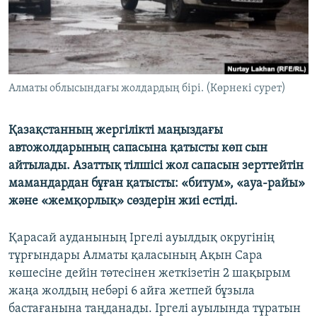
ЖАЗЫЛЫҢЫЗ
Басқа тілдерде
Алматы облысындағы жолдардың бірі. (Көрнекі сурет)
Қазақстанның жергілікті маңыздағы
автожолдарының сапасына қатысты көп сын
айтылады. Азаттық тілшісі жол сапасын зерттейтін
мамандардан бұған қатысты: «битум», «ауа-райы»
және «жемқорлық» сөздерін жиі естіді.
Қарасай ауданының Іргелі ауылдық округінің
тұрғындары Алматы қаласының Ақын Сара
көшесіне дейін төтесінен жеткізетін 2 шақырым
жаңа жолдың небәрі 6 айға жетпей бұзыла
бастағанына таңданады. Іргелі ауылында тұратын