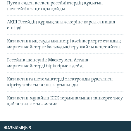
Путин елден кеткен ресейліктердің құқығын
шектейтін заңға қол қойды
АҚШ Ресейдің құрлықтағы әскеріне қарсы санкция
енгізді
Қазақстанның сауда министрі кәсіпкерлерге отандық
маркетплейстерге басымдық беру жайлы кеңес айтты
Ресейлік шенеунік Мәскеу мен Астана
маркетплейстерді біріктірмек дейді
Қазақстанға шетелдіктерді электронды рұқсатпен
кіргізу жобасы талқыға ұсынылды
Қазақстан мұнайын КҚК терминалынан танкерге тиеу
қайта жалғасты – медиа
ЖАЗЫЛЫҢЫЗ