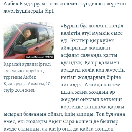
Айбек Қыдырұлы - осы жолмен күнделікті жүретін
жүргізушілердің бірі.
«Бұрын бұл жолмен жеңіл
көліктің өтуі мүмкін емес
еді. Былтыр қыркүйек
айларында жаңадан
асфальт салғанда қатты
қуандық. Қазір қаламен
Қарасай ауданы Іргелі
арадағы көлік көп жүретін
ауылдық округінің
негізгі жолдардың біріне
тұрғыны Айбек
Қыдырұлы. Алматы, 10
айналды. Алайда көктем
сәуір 2014 жыл.
шыға жаңа жолдың әр
жерден ойылып кеткенін
көргенде қаншама қаржы
ысырап болғанын ойлап, ішің ашиды. Тек бұл ғана
емес, екі жолақты Ақын Сара көшесі де былтыр
күзде салынды, ал қазір оны да қайта жөндеп