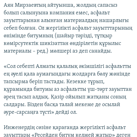
Аян Мирзаевтың айтуынша, жолдың сапасыз
болып салынуына компания емес, асфальт
зауыттарынан алынған материалдың нашарлығы
себеп болған. Ол жергілікті асфальт зауытттарының
өнімінде битумның (шайыр тәрізді, тұтқыр
көмірсутектік шикізаттан өндірілетін құрылыс
материалы – ред.) мөлшері аз деп санайды.
«Сол себепті Алматы қалалық әкімшілігі асфальтты
ең әуелі қала аумағындағы жолдарға бөлу жөнінде
тапсырма беріп тастады. Кезекке тұрып,
құрамында битумы аз асфальтты үш-төрт зауыттан
әрең тасып алдық. Қазір ойылып жатқаны соның
салдары. Бізден басқа талай мекеме де осылай
әуре-сарсаңға түсті» дейді ол.
Инженердің сөзіне қарағанда жергілікті асфальт
зауыттары «Ресейден битум келмей жатыр» деген