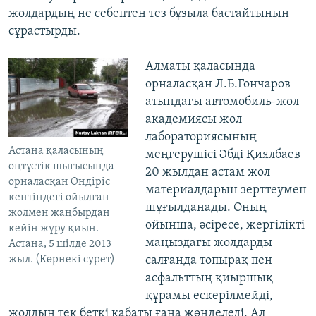
жолдардың не себептен тез бұзыла бастайтынын
сұрастырды.
Алматы қаласында
орналасқан Л.Б.Гончаров
атындағы автомобиль-жол
академиясы жол
лабораториясының
Астана қаласының
меңгерушісі Әбді Қиялбаев
оңтүстік шығысында
20 жылдан астам жол
орналасқан Өндіріс
материалдарын зерттеумен
кентіндегі ойылған
шұғылданады. Оның
жолмен жаңбырдан
ойынша, әсіресе, жергілікті
кейін жүру қиын.
маңыздағы жолдарды
Астана, 5 шілде 2013
салғанда топырақ пен
жыл. (Көрнекі сурет)
асфальттың қиыршық
құрамы ескерілмейді,
жолдың тек беткі қабаты ғана жөнделеді. Ал