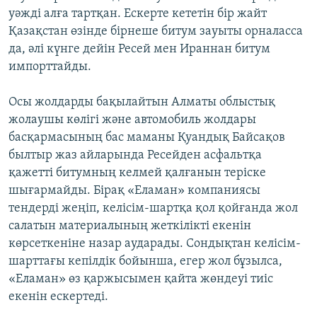
уәжді алға тартқан. Ескерте кететін бір жайт
Қазақстан өзінде бірнеше битум зауыты орналасса
да, әлі күнге дейін Ресей мен Ираннан битум
импорттайды.
Осы жолдарды бақылайтын Алматы облыстық
жолаушы көлігі және автомобиль жолдары
басқармасының бас маманы Қуандық Байсақов
былтыр жаз айларында Ресейден асфальтқа
қажетті битумның келмей қалғанын теріске
шығармайды. Бірақ «Еламан» компаниясы
тендерді жеңіп, келісім-шартқа қол қойғанда жол
салатын материалының жеткілікті екенін
көрсеткеніне назар аударады. Сондықтан келісім-
шарттағы кепілдік бойынша, егер жол бұзылса,
«Еламан» өз қаржысымен қайта жөндеуі тиіс
екенін ескертеді.