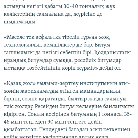
астыңғы негізгі қабаты 30-40 тонналық жүк
көліктерінің салмағына да, жүрісіне де
шыдамайды.
«Мәселе тек асфальтқа тіреліп тұрған жоқ,
технологиялық кемшіліктер де бар. Битум
тапшылығы да негізгі себептің бірі. Қолданыстағы
ирандық битумдар суыққа, ресейлік битумдар
ыстыққа төзбейтінінін көріп жүрміз» дейді ол.
«Қазақ жол» ғылыми-зерттеу институтының аты-
жөнін жарияламауды өтінген мамандарының
бірінің сөзіне қарағанда, былтыр жазда салынуы
тиіс жолдар Ресейден битум келмеуіне байланысты
кідірген. Соның кесірінен битумның 1 тоннасы 35-
45 мың теңгеден 90 мың теңгеге дейін
қымбаттаған. Тендердегі бағадан асып кеткеннен
кейін мердігер кәсіпорындар артық ақша