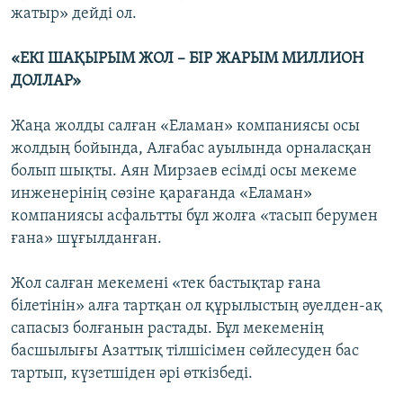
жатыр» дейді ол.
«ЕКІ ШАҚЫРЫМ ЖОЛ – БІР ЖАРЫМ МИЛЛИОН
ДОЛЛАР»
Жаңа жолды салған «Еламан» компаниясы осы
жолдың бойында, Алғабас ауылында орналасқан
болып шықты. Аян Мирзаев есімді осы мекеме
инженерінің сөзіне қарағанда «Еламан»
компаниясы асфальтты бұл жолға «тасып берумен
ғана» шұғылданған.
Жол салған мекемені «тек бастықтар ғана
білетінін» алға тартқан ол құрылыстың әуелден-ақ
сапасыз болғанын растады. Бұл мекеменің
басшылығы Азаттық тілшісімен сөйлесуден бас
тартып, күзетшіден әрі өткізбеді.