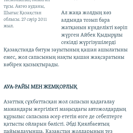
тасжолының ойылған
тұсы. Аягөз ауданы,
Ал жаңа жолдың көз
Шығыс Қазақстан
облысы. 27 сәуір 2011
алдында тозып бара
жыл.
жатқанын күнделікті көріп
жүрген Айбек Қыдырұлы
секілді жүргізушілерді
Қазақстанда битум зауытының қашан ашылатыны
емес, жол сапасының нақты қашан жақсаратыны
көбірек қызықтырады.
АУА-РАЙЫ МЕН ЖЕМҚОРЛЫҚ
Азаттық сұхбаттасқан жол сапасын қадағалау
мамандары жергілікті маңыздағы автожолдардың
құрылыс сапасына әсер ететін өзге де себептерге
қатысты ойларын бөлісті. Әбді Қиялбаевтың
пайымдауынша, Қазақстан жолдарының тез