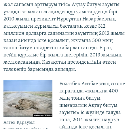
жол сапасын арттыруы тиіс» Ақтау битум зауыты
ұзаққа созылған «сақалды құрылыстардың» бірі.
2010 жылы президент Нұрсұлтан Назарбаевтың
қатысуымен құрылысы басталған кезде 312
миллион долларға салынатын зауыттың 2012 жылы
қазан айында іске қосылып, жылына 500 мың
тонна битум өндіретіні хабарланған еді. Бірақ
кейін құрылыс бір жылға шегеріліп, 2013 жылдың
желтоқсанында Қазақстан президентінің өткен
телекөпір барысында ашылды.
Болатбек Айтбаевтың сөзіне
қарағанда «жылына 400
мың тонна битум
шығаратын Ақтау битум
зауыты» іс жүзінде таяуда
ғана, 2014 жылғы наурыз
Аягөз-Қарауыл
айында іске қосылған.