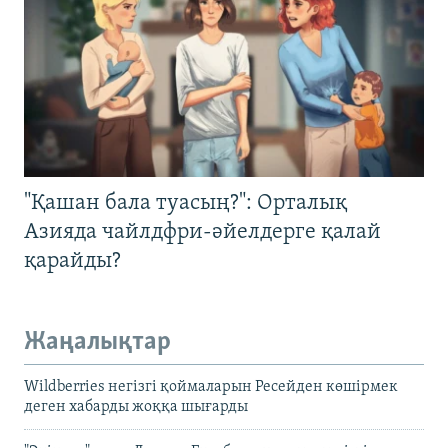
"Қашан бала туасың?": Орталық
Азияда чайлдфри-әйелдерге қалай
қарайды?
Жаңалықтар
Wildberries негізгі қоймаларын Ресейден көшірмек
деген хабарды жоққа шығарды