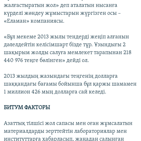
жалғастыратын жол» деп аталатын нысанға
күрделі жөндеу жұмыстарын жүргізген осы –
«Еламан» компаниясы.
«Бұл мекеме 2013 жылы тендерді жеңіп алғанын
дәлелдейтін келісімшарт бізде тұр. Ұзындығы 2
шақырым жолды салуға мемлекет тарапынан 218
440 976 теңге бөлінген» дейді ол.
2013 жылдың жазындағы теңгенің долларға
шаққандағы бағамы бойынша бұл қаржы шамамен
1 миллион 426 мың долларға сай келеді.
БИТУМ ФАКТОРЫ
Азаттық тілшісі жол сапасы мен оған жұмсалатын
материалдарды зерттейтін лабораториялар мен
институттарға хабарласып, жаңадан салынған