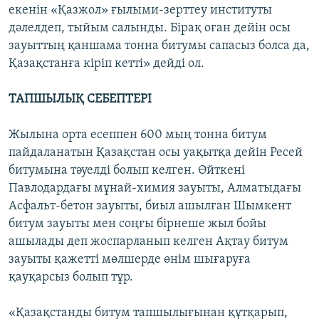
екенін «Қазжол» ғылыми-зерттеу институты
дәлелдеп, тыйым салынды. Бірақ оған дейін осы
зауыттың қаншама тонна битумы сапасыз болса да,
Қазақстанға кіріп кетті» дейді ол.
ТАПШЫЛЫҚ СЕБЕПТЕРІ
Жылына орта есеппен 600 мың тонна битум
пайдаланатын Қазақстан осы уақытқа дейін Ресей
битумына тәуелді болып келген. Өйткені
Павлодардағы мұнай-химия зауыты, Алматыдағы
Асфальт-бетон зауыты, биыл ашылған Шымкент
битум зауыты мен соңғы бірнеше жыл бойы
ашылады деп жоспарланып келген Ақтау битум
зауыты қажетті мөлшерде өнім шығаруға
қауқарсыз болып тұр.
«Қазақстанды битум тапшылығынан құтқарып,