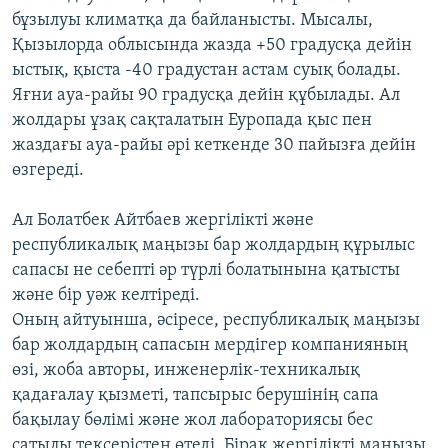
бұзылуы климатқа да байланысты. Мысалы,
Қызылорда облысында жазда +50 градусқа дейін
ыстық, қыста -40 градустан астам суық болады.
Яғни ауа-райы 90 градусқа дейін құбылады. Ал
жолдары ұзақ сақталатын Еуропада қыс пен
жаздағы ауа-райы әрі кеткенде 30 пайызға дейін
өзгереді.
Ал Болатбек Айтбаев жергілікті және
республикалық маңызы бар жолдардың құрылыс
сапасы не себепті әр түрлі болатынына қатысты
және бір уәж келтіреді.
Оның айтуынша, әсіресе, республикалық маңызы
бар жолдардың сапасын мердігер компанияның
өзі, жоба авторы, инженерлік-техникалық
қадағалау қызметі, тапсырыс берушінің сапа
бақылау бөлімі және жол лабораториясы бес
сатылы тексерістен өтеді. Бірақ жергілікті маңызы