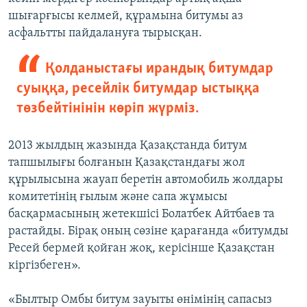
шығарғысы келмей, құрамына битумы аз
асфальтты пайдалануға тырысқан.
Қолданыстағы ирандық битумдар
суыққа, ресейлік битумдар ыстыққа
төзбейтінінін көріп жүрміз.
2013 жылдың жазында Қазақстанда битум
тапшылығы болғанын Қазақстандағы жол
құрылысына жауап беретін автомобиль жолдары
комитетінің ғылым және сапа жұмысы
басқармасының жетекшісі Болатбек Айтбаев та
растайды. Бірақ оның сөзіне қарағанда «битумды
Ресей бермей қойған жоқ, керісінше Қазақстан
кіргізбеген».
«Былтыр Омбы битум зауыты өнімінің сапасыз