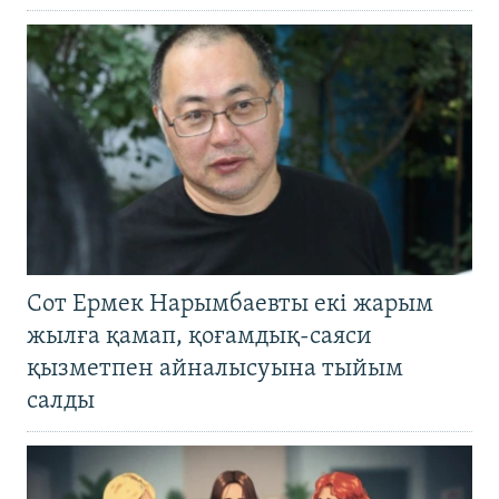
Сот Ермек Нарымбаевты екі жарым
жылға қамап, қоғамдық-саяси
қызметпен айналысуына тыйым
салды