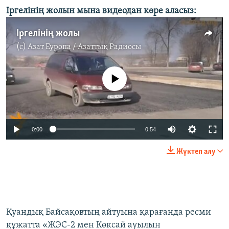
Іргелінің жолын мына видеодан көре аласыз:
Іргелінің жолы
(c)
Азат Еуропа / Азаттық Радиосы
No media source currently available
0:00
0:54
Жүктеп алу
Қуандық Байсақовтың айтуына қарағанда ресми
құжатта «ЖЭС-2 мен Көксай ауылын