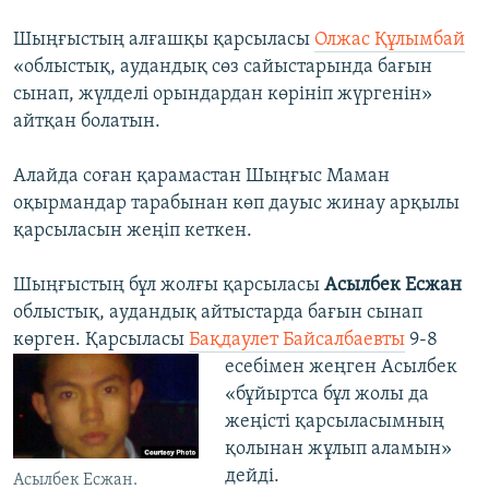
Шыңғыстың алғашқы қарсыласы
Олжас Құлымбай
«облыстық, аудандық сөз сайыстарында бағын
сынап, жүлделі орындардан көрініп жүргенін»
айтқан болатын.
Алайда соған қарамастан Шыңғыс Маман
оқырмандар тарабынан көп дауыс жинау арқылы
қарсыласын жеңіп кеткен.
Шыңғыстың бұл жолғы қарсыласы
Асылбек Есжан
облыстық, аудандық айтыстарда бағын сынап
көрген. Қарсыласы
Бақдаулет Байсалбаевты
9-8
есебімен жеңген
Асылбек
«бұйыртса бұл жолы да
жеңісті қарсыласымның
қолынан жұлып аламын»
дейді.
Асылбек Есжан.