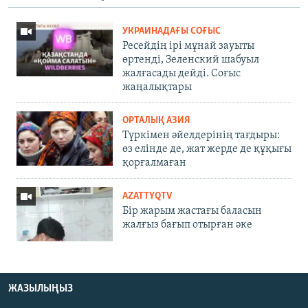
УКРАИНАДАҒЫ СОҒЫС
Ресейдің ірі мұнай зауыты
өртенді, Зеленский шабуыл
жалғасады дейді. Соғыс
жаңалықтары
ОРТАЛЫҚ АЗИЯ
Түркімен әйелдерінің тағдыры:
өз елінде де, жат жерде де құқығы
қорғалмаған
AZATTYQTV
Бір жарым жастағы баласын
жалғыз бағып отырған әке
ЖАЗЫЛЫҢЫЗ