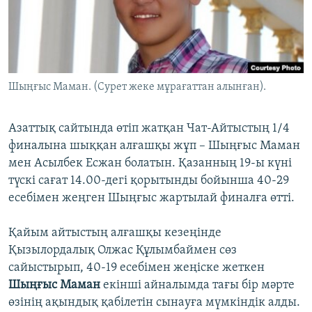
ЖАЗЫЛЫҢЫЗ
Басқа тілдерде
Шыңғыс Маман. (Сурет жеке мұрағаттан алынған).
Азаттық сайтында өтіп жатқан Чат-Айтыстың 1/4
финалына шыққан алғашқы жұп – Шыңғыс Маман
мен Асылбек Есжан болатын. Қазанның 19-ы күні
түскі сағат 14.00-дегі қорытынды бойынша 40-29
есебімен жеңген Шыңғыс жартылай финалға өтті.
Қайым айтыстың алғашқы кезеңінде
Қызылордалық Олжас Құлымбаймен сөз
сайыстырып, 40-19 есебімен жеңіске жеткен
Шыңғыс Маман
екінші айналымда тағы бір мәрте
өзінің ақындық қабілетін сынауға мүмкіндік алды.