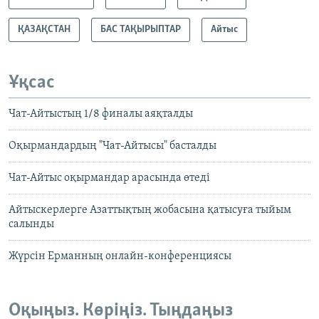
ҚАЗАҚСТАН
БАС ТАҚЫРЫПТАР
Айтыс
Ұқсас
Чат-Айтыстың 1/8 финалы аяқталды
Оқырмандардың "Чат-Айтысы" басталды
Чат-Айтыс оқырмандар арасында өтеді
Айтыскерлерге Азаттықтың жобасына қатысуға тыйым
салынды
Жүрсін Ерманның онлайн-конференциясы
Оқыңыз. Көріңіз. Тыңдаңыз