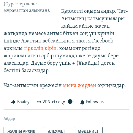
(Суреттер жеке
мұрағаттан алынған).
Құрметті оқырмандар, Чат-
Айтыстың қатысушылары
қайым айтыс жасап
жатқанда немесе айтыс біткен соң үш күннің
ішінде Азаттық вебсайтына я тіке, я Facebook
арқылы
тіркеліп кіріп
, коммент ретінде
жарияланатын әрбір шумаққа жеке дауыс бере
аласыздар. Дауыс беру үшін + (Ұнайды) деген
белгіні басасыздар.
Чат-айтыстың ережесін
мына жерден
оқыңыздар.
Бөлісу
VPN-сіз оқу
Follow us
Айдар
ЖАЛПЫ АРХИВ
ӘЛЕУМЕТ
МӘДЕНИЕТ