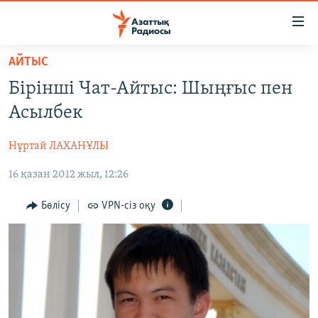
Accessibility
links
Skip
АЙТЫС
to
ЖАҢАЛЫҚТАР
Бірінші Чат-Айтыс: Шыңғыс пен
main
САЯСАТ
content
Асылбек
AZATTYQTV
Skip
to
Нұртай ЛАХАНҰЛЫ
ҚАҢТАР ОҚИҒАСЫ
main
16 қазан 2012 жыл, 12:26
АДАМ ҚҰҚЫҚТАРЫ
Navigation
Skip
ӘЛЕУМЕТ
Бөлісу
VPN-сіз оқу
to
ӘЛЕМ
Search
АРНАЙЫ ЖОБАЛАР
Русский