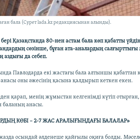
ған бала (Сурет lada.kz редакциясынан алынды).
бері Қазақстанда 80-нен астам бала көп қабатты үйдің
андардың сөзінше, бұған ата-аналардың салғырттығы 
 аздығы да себеп.
ында Павлодарда екі жастағы бала алтыншы қабаттан 
а-анасы оны әжесінің қасына қалдырып кеткен екен.
ден қарап, менің жұмыстан келгенімді күтіп отырған, 
н баланың анасы.
РДЫҢ КӨБІ – 2-7 ЖАС АРАЛЫҒЫНДАҒЫ БАЛАЛАР»
жазда осындай әлденеше қайғылы оқиға болды. Мәсел