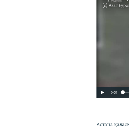
(c)
Азат Еуро
0:00
Астана қалас