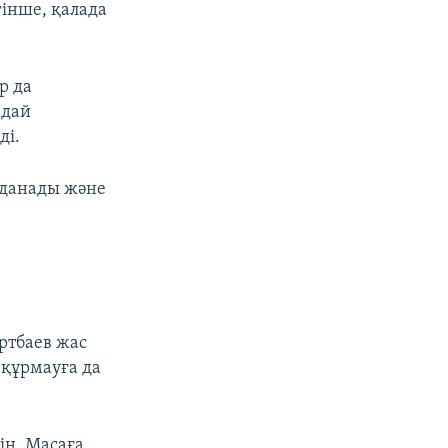
гінше, қалада
р да
ндай
px
width
ді.
мданады және
ртбаев жас
р құрмауға да
ін. Масаға