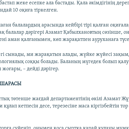
астап жеке есепке ала бастады. Қала әкімдігінің дере
ндай 10 оқиға тіркелген.
аған балалардың арасында кейбірі тірі қалған оқиғала
рақ балалар дәрігері Азамат Қабылхановтың сөзінше, о
ені аман қалғанымен, көп жарақатпен ауруханаға түсе
йегі сынады, ми жарақатын алады, жүйке жүйесі зақы
хологиялық соққы болады. Баланың мүгедек болып қалу
жоғары, – дейді дәрігер.
К ШАРАСЫ
тық төтенше жағдай департаментінің өкілі Азамат Жұ
и құлап кетпесін десе, терезесіне маса кіргізбейтін то
 торға сүйеніп, онымен қоса сыртқа қарай құлауы мүмк