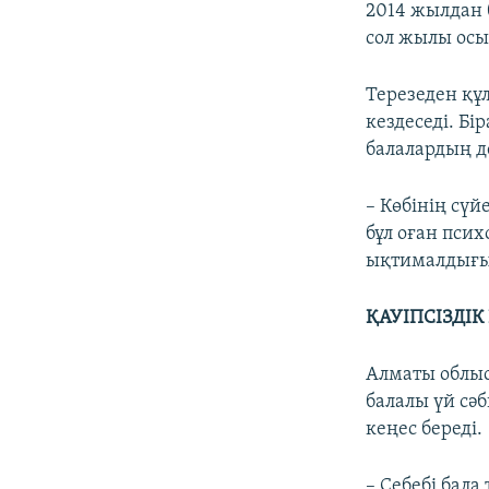
2014 жылдан б
сол жылы осы
Терезеден құл
кездеседі. Бі
балалардың д
– Көбінің сү
бұл оған пси
ықтималдығы 
ҚАУІПСІЗДІ
Алматы облыс
балалы үй сәб
кеңес береді.
– Себебі бала