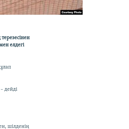
 терезесінен
мен елдегі
құлап
– дейді
ен, шілденің