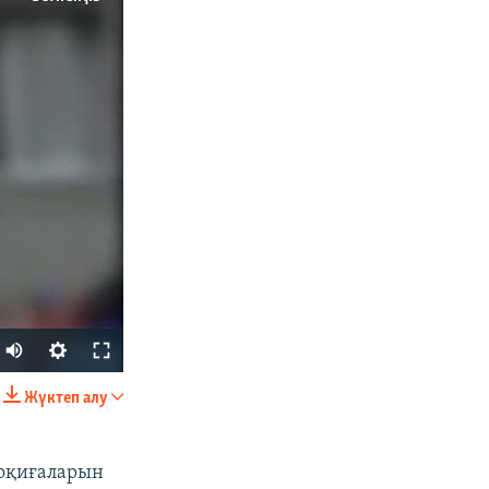
Жүктеп алу
БӨЛІСІҢІЗ
 оқиғаларын