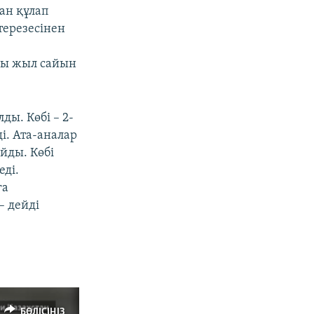
ан құлап
терезесінен
ры жыл сайын
ды. Көбі – 2-
і. Ата-аналар
йды. Көбі
ді.
ға
– дейді
БӨЛІСІҢІЗ