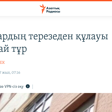
ардың терезеден құлауы
ай тұр
БЕК
 жыл, 07:16
VPN-сіз оқу