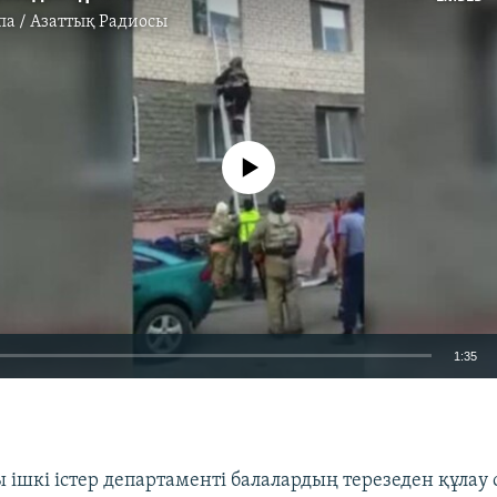
па / Азаттық Радиосы
No media source currently available
1:35
EMBED
ы ішкі істер департаменті балалардың терезеден құлау