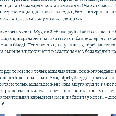
 ешқашан балаларды қорғай алмайды. Олар өте әлсіз. Т
 терезе маңындағы жиһаздардың барлық түрін алып т
 балконда да сақталуы тиіс, – дейді ол.
ихологы Аяжан Мұқатай «бала қауіпсіздігі мәселесіне 
, сақтық шараларын насихаттайтын баннерлер ілу не 
т» деп біледі. Психологтың айтуынша, қазіргі пластик
м өміріне ыңғайлы етіп жасалғанымен, балалардың қау
.
лерде терезелер толық ашылмайтын, тек жоғарыдағы 
ткіш ретінде ашылатын. Ал қазіргі үйлерде орнатылған
 ортасы толық ашылады және оны ашуға күш те қажет е
оғары жағы ашылатын терезе орнатқаны жөн. Бала тере
алмайтындай құрылғылармен жабдықтау керек, – дей
ай.