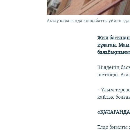
Ақтау қаласында көпқабатты үйден құла
Жыл басынан 
құлаған. Мам
балабақшаның
Шілденің бас
шетінеді. Ат
– Ұлым терезе
қайтыс болға
«ҚҰЛАҒАНДА
Елде биылғы 