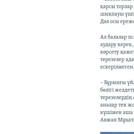
қарсы торлар
шықпауы үшін
Дәл осы ереже
Ал балалар пс
аудару керек
көрсету қаже
терезелер ада
ескерілмеген
– Бұрынғы үй
бөлігі желде
терезелердің
аналар тек ж
күшімен аша 
Аяжан Мұқат