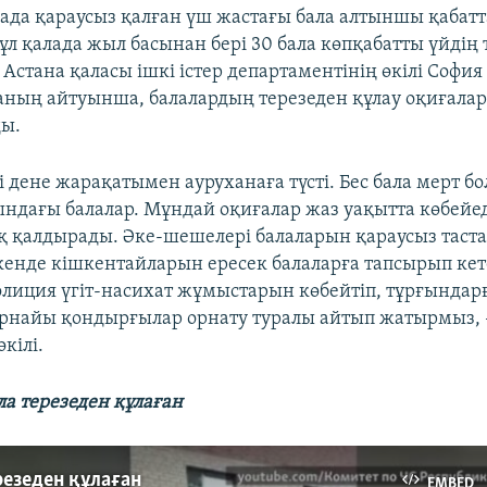
нада қараусыз қалған үш жастағы бала алтыншы қабатт
ұл қалада жыл басынан бері 30 бала көпқабатты үйдің 
 Астана қаласы ішкі істер департаментінің өкілі София
ның айтуынша, балалардың терезеден құлау оқиғала
ды.
лі дене жарақатымен ауруханаға түсті. Бес бала мерт бол
ындағы балалар. Мұндай оқиғалар жаз уақытта көбейед
қ қалдырады. Әке-шешелері балаларын қараусыз таста
енде кішкентайларын ересек балаларға тапсырып кете
лиция үгіт-насихат жұмыстарын көбейтіп, тұрғындар
арнайы қондырғылар орнату туралы айтып жатырмыз, 
кілі.
ла терезеден құлаған
резеден құлаған
EMBED