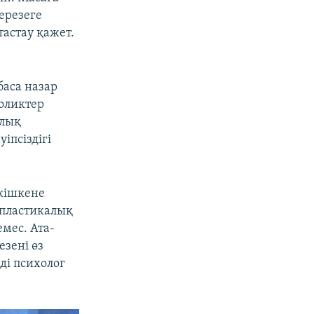
ерезеге
астау қажет.
баса назар
роликтер
алық
іпсіздігі
кішкене
 пластикалық
мес. Ата-
зені өз
ді психолог