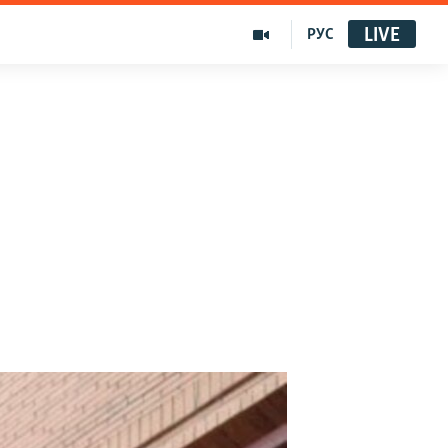
LIVE
РУС