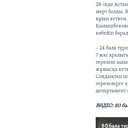
28-інде Аста
мерт болды. Б
құлап кеткен.
Қылышбекова
көбейіп бара
– 24 бала түр
7 жас аралығ
терезені ашы
жұмысқа кетк
Сондықтан по
терезелерге 
департамент ө
ВИДЕО: 80 ба
80 бала те