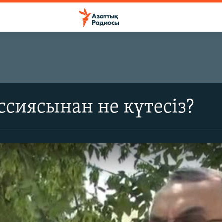
сиясынан не күтесіз?