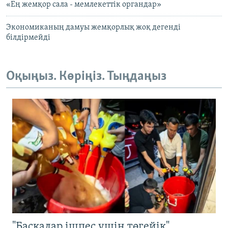
«Ең жемқор сала - мемлекеттік органдар»
Экономиканың дамуы жемқорлық жоқ дегенді
білдірмейді
Оқыңыз. Көріңіз. Тыңдаңыз
"Басқалар ішпес үшін төгейік".