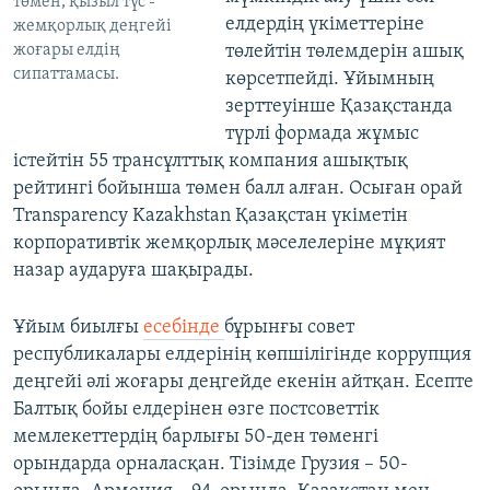
төмен, қызыл түс -
елдердің үкіметтеріне
жемқорлық деңгейі
жоғары елдің
төлейтін төлемдерін ашық
сипаттамасы.
көрсетпейді. Ұйымның
зерттеуінше Қазақстанда
түрлі формада жұмыс
істейтін 55 трансұлттық компания ашықтық
рейтингі бойынша төмен балл алған. Осыған орай
Transparency Kazakhstan Қазақстан үкіметін
корпоративтік жемқорлық мәселелеріне мұқият
назар аударуға шақырады.
Ұйым биылғы
есебінде
бұрынғы совет
республикалары елдерінің көпшілігінде коррупция
деңгейі әлі жоғары деңгейде екенін айтқан. Есепте
Балтық бойы елдерінен өзге постсоветтік
мемлекеттердің барлығы 50-ден төменгі
орындарда орналасқан. Тізімде Грузия – 50-