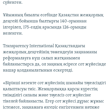
сүйенген.
Ұйымның биылғы есебінде Қазақстан жемқорлық
деңгейі бойынша былтырғы 140-орыннан
ілгерілеп, 175-елдің арасында 126-орынды
иеленген.
Transparency International Қазақстандағы
жемқорлық деңгейінің төмендеуін заңнаманы
реформалауға күш салып жатқанымен
байланыстырса да, ол заңның әсіресе сот жүйесінде
нашар қолданылатынын ескертеді.
«Бірінші кезекте сот жүйесінің шынайы тәуелсіздігі
қалыптасуы тиіс. Жемқорлыққа қарсы күрестің
тиімділігі сапалы және тәуелсіз сот жүйесіне
тікелей байланысты. Егер сот жүйесі дұрыс жұмыс
істемесе, заңнамаға өзгеріс енгізгенмен нәтиже