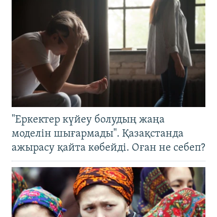
"Еркектер күйеу болудың жаңа
моделін шығармады". Қазақстанда
ажырасу қайта көбейді. Оған не себеп?