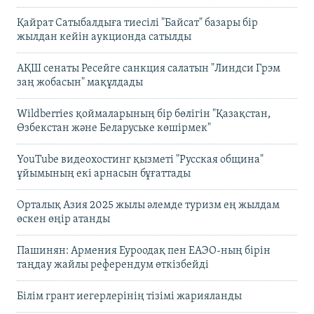
Қайрат Сатыбалдыға тиесілі "Байсат" базары бір
жылдан кейін аукционда сатылды
АҚШ сенаты Ресейге санкция салатын "Линдси Грэм
заң жобасын" мақұлдады
Wildberries қоймаларының бір бөлігін "Қазақстан,
Өзбекстан және Беларуське көшірмек"
YouTube видеохостинг қызметі "Русская община"
ұйымының екі арнасын бұғаттады
Орталық Азия 2025 жылы әлемде туризм ең жылдам
өскен өңір атанды
Пашинян: Армения Еуроодақ пен ЕАЭО-ның бірін
таңдау жайлы референдум өткізбейді
Білім грант иегерлерінің тізімі жарияланды