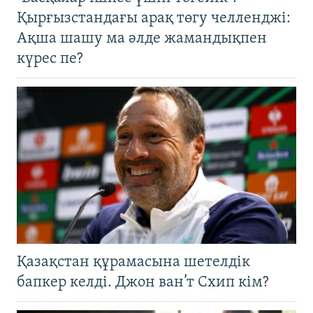
Қырғызстандағы арақ төгу челленджі:
Ақша шашу ма әлде жамандықпен
күрес пе?
Қазақстан құрамасына шетелдік
бапкер келді. Джон ван’т Схип кім?