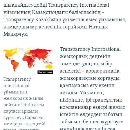
шықпайды» дейді Transparency International
ұйымының Қазақстандағы бөлімшесінің –
Transparency Kazakhstan үкіметтік емес ұйымының
қамқоршылар кеңесінің төрайымы Наталья
Малярчук.
​Transparency International
жемқорлық деңгейін
төмендетудің тағы бір
аспектісі – корпоративтік
жемқорлықтан қорғауды
Transparency
қамтамасыз ету екенін
International
ұйымының
айтады. Ұйымның
жемқорлық жайлы
пікірінше, ірі трансұлттық
рейтингісінің әлем
компаниялар өздері жұмыс
картасы арқылы
істейтін елдерден табатын
суреттеуі. Сары түс -
табысын, бизнес жүргізуге
жемқорлық деңгейі
мүмкіндік алу үшін сол