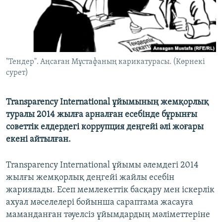
ЖАЗЫЛЫҢЫЗ
Басқа тілдерде
"Тендер". Аңсаған Мұстафаның карикатурасы. (Көрнекі
сурет)
Transparency International ұйымының жемқорлық
туралы 2014 жылға арналған есебінде бұрынғы
советтік елдердегі коррупция деңгейі әлі жоғары
екені айтылған.
Transparency International ұйымы әлемдегі 2014
жылғы жемқорлық деңгейі жайлы есебін
жариялады. Есеп мемлекеттік басқару мен іскерлік
ахуал мәселелері бойынша сараптама жасауға
маманданған тәуелсіз ұйымдардың мәліметтеріне