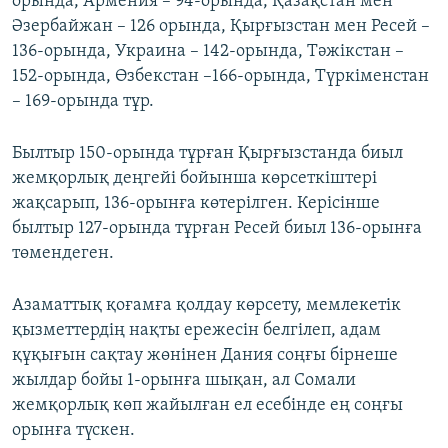
орында, Армения – 94-орында, Қазақстан мен
Әзербайжан – 126 орында, Қырғызстан мен Ресей –
136-орында, Украина – 142-орында, Тәжікстан –
152-орында, Өзбекстан –166-орында, Түркіменстан
– 169-орында тұр.
Былтыр 150-орында тұрған Қырғызстанда биыл
жемқорлық деңгейі бойынша көрсеткіштері
жақсарып, 136-орынға көтерілген. Керісінше
былтыр 127-орында тұрған Ресей биыл 136-орынға
төмендеген.
Азаматтық қоғамға қолдау көрсету, мемлекетік
қызметтердің нақты ережесін белгілеп, адам
құқығын сақтау жөнінен Дания соңғы бірнеше
жылдар бойы 1-орынға шықан, ал Сомали
жемқорлық көп жайылған ел есебінде ең соңғы
орынға түскен.