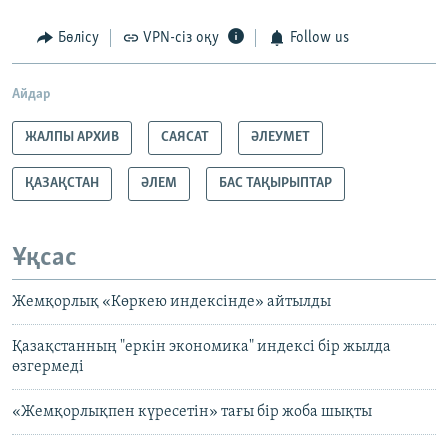
Бөлісу
VPN-сіз оқу
Follow us
Айдар
ЖАЛПЫ АРХИВ
САЯСАТ
ӘЛЕУМЕТ
ҚАЗАҚСТАН
ӘЛЕМ
БАС ТАҚЫРЫПТАР
Ұқсас
Жемқорлық «Көркею индексінде» айтылды
Қазақстанның "еркін экономика" индексі бір жылда
өзгермеді
«Жемқорлықпен күресетін» тағы бір жоба шықты