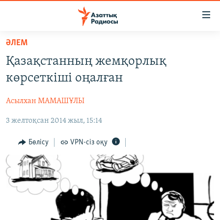
Accessibility
links
Skip
ӘЛЕМ
to
ЖАҢАЛЫҚТАР
Қазақстанның жемқорлық
main
САЯСАТ
content
көрсеткіші оңалған
AZATTYQTV
Skip
to
Асылхан МАМАШҰЛЫ
ҚАҢТАР ОҚИҒАСЫ
main
3 желтоқсан 2014 жыл, 15:14
АДАМ ҚҰҚЫҚТАРЫ
Navigation
Skip
ӘЛЕУМЕТ
Бөлісу
VPN-сіз оқу
to
ӘЛЕМ
Search
АРНАЙЫ ЖОБАЛАР
Русский