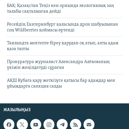
БАҚ: Қазақстан Теңіз кен орнында экологиялық заң
талабы сақталмаған дейді
Ресейдің Екатеринбург қаласында дрон шабуылынан
соң Wildberries қоймасы өртенді
Таиландта мектепте біреу қарудан оқ атып, алты адам
қаза тапты
Прокуратура журналист Александра Алёхованың
үкімін жеңілдетуді сұраған
АҚШ Кубаға қару жеткізуге қатысы бар адамдар мен
ұйымдарға санкция салды
ЖАЗЫЛЫҢЫЗ