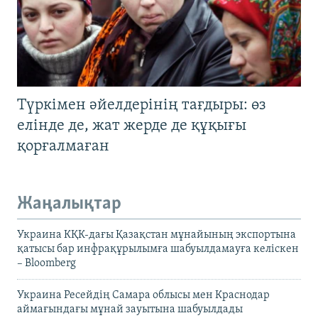
Түркімен әйелдерінің тағдыры: өз
елінде де, жат жерде де құқығы
қорғалмаған
Жаңалықтар
Украина КҚК-дағы Қазақстан мұнайының экспортына
қатысы бар инфрақұрылымға шабуылдамауға келіскен
– Bloomberg
Украина Ресейдің Самара облысы мен Краснодар
аймағындағы мұнай зауытына шабуылдады