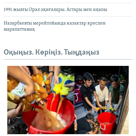
1991 жылғы Орал оқиғалары. Астары мен аңызы
Назарбаевты мерейтойында казактар креспен
марапаттамақ
Оқыңыз. Көріңіз. Тыңдаңыз