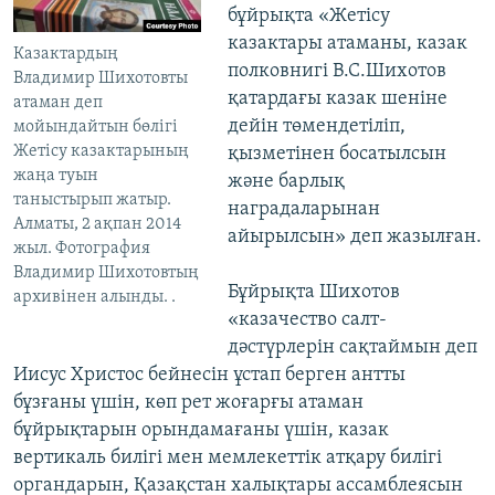
бұйрықта «Жетісу
казактары атаманы, казак
Казактардың
полковнигі В.С.Шихотов
Владимир Шихотовты
қатардағы казак шеніне
атаман деп
дейін төмендетіліп,
мойындайтын бөлігі
Жетісу казактарының
қызметінен босатылсын
жаңа туын
және барлық
таныстырып жатыр.
наградаларынан
Алматы, 2 ақпан 2014
айырылсын» деп жазылған.
жыл. Фотография
Владимир Шихотовтың
Бұйрықта Шихотов
архивінен алынды. .
«казачество салт-
дәстүрлерін сақтаймын деп
Иисус Христос бейнесін ұстап берген антты
бұзғаны үшін, көп рет жоғарғы атаман
бұйрықтарын орындамағаны үшін, казак
вертикаль билігі мен мемлекеттік атқару билігі
органдарын, Қазақстан халықтары ассамблеясын