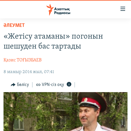
Accessibility
links
Skip
ӘЛЕУМЕТ
to
ЖАҢАЛЫҚТАР
«Жетісу атаманы» погонын
main
САЯСАТ
content
шешуден бас тартады
AZATTYQTV
Skip
to
Қазис ТОҒЫЗБАЕВ
ҚАҢТАР ОҚИҒАСЫ
main
8 мамыр 2014 жыл, 07:41
АДАМ ҚҰҚЫҚТАРЫ
Navigation
Skip
ӘЛЕУМЕТ
Бөлісу
VPN-сіз оқу
to
ӘЛЕМ
Search
АРНАЙЫ ЖОБАЛАР
Русский