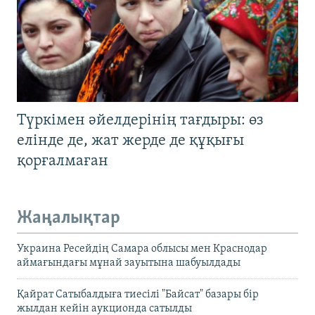
Түркімен әйелдерінің тағдыры: өз
елінде де, жат жерде де құқығы
қорғалмаған
Жаңалықтар
Украина Ресейдің Самара облысы мен Краснодар
аймағындағы мұнай зауытына шабуылдады
Қайрат Сатыбалдыға тиесілі "Байсат" базары бір
жылдан кейін аукционда сатылды