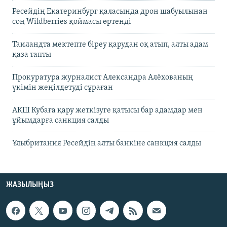
Ресейдің Екатеринбург қаласында дрон шабуылынан
соң Wildberries қоймасы өртенді
Таиландта мектепте біреу қарудан оқ атып, алты адам
қаза тапты
Прокуратура журналист Александра Алёхованың
үкімін жеңілдетуді сұраған
АҚШ Кубаға қару жеткізуге қатысы бар адамдар мен
ұйымдарға санкция салды
Ұлыбритания Ресейдің алты банкіне санкция салды
ЖАЗЫЛЫҢЫЗ