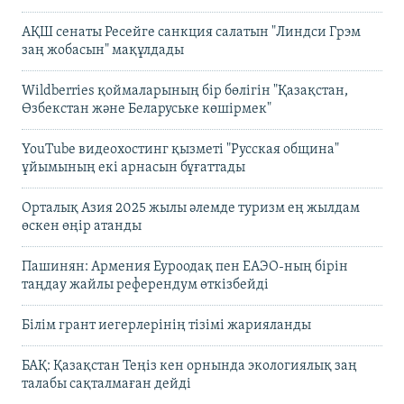
АҚШ сенаты Ресейге санкция салатын "Линдси Грэм
заң жобасын" мақұлдады
Wildberries қоймаларының бір бөлігін "Қазақстан,
Өзбекстан және Беларуське көшірмек"
YouTube видеохостинг қызметі "Русская община"
ұйымының екі арнасын бұғаттады
Орталық Азия 2025 жылы әлемде туризм ең жылдам
өскен өңір атанды
Пашинян: Армения Еуроодақ пен ЕАЭО-ның бірін
таңдау жайлы референдум өткізбейді
Білім грант иегерлерінің тізімі жарияланды
БАҚ: Қазақстан Теңіз кен орнында экологиялық заң
талабы сақталмаған дейді