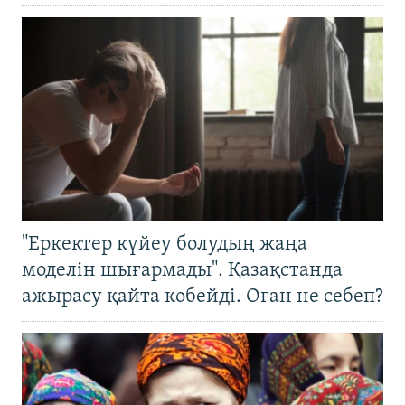
"Еркектер күйеу болудың жаңа
моделін шығармады". Қазақстанда
ажырасу қайта көбейді. Оған не себеп?