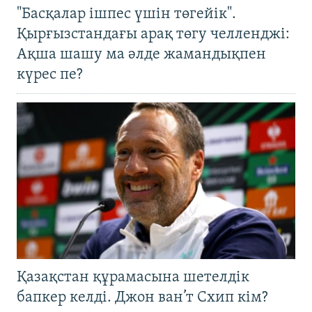
"Басқалар ішпес үшін төгейік".
Қырғызстандағы арақ төгу челленджі:
Ақша шашу ма әлде жамандықпен
күрес пе?
Қазақстан құрамасына шетелдік
бапкер келді. Джон ван’т Схип кім?