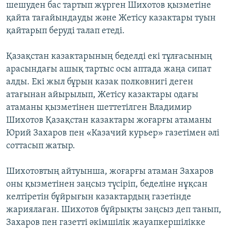
шешуден бас тартып жүрген Шихотов қызметіне
қайта тағайындауды және Жетісу казактары туын
қайтарып беруді талап етеді.
Қазақстан казактарының беделді екі тұлғасының
арасындағы ашық тартыс осы аптада жаңа сипат
алды. Екі жыл бұрын казак полковнигі деген
атағынан айырылып, Жетісу казактары одағы
атаманы қызметінен шеттетілген Владимир
Шихотов Қазақстан казактары жоғарғы атаманы
Юрий Захаров пен «Казачий курьер» газетімен әлі
соттасып жатыр.
Шихотовтың айтуынша, жоғарғы атаман Захаров
оны қызметінен заңсыз түсіріп, беделіне нұқсан
келтіретін бұйрығын казактардың газетінде
жариялаған. Шихотов бұйрықты заңсыз деп танып,
Захаров пен газетті әкімшілік жауапкершілікке