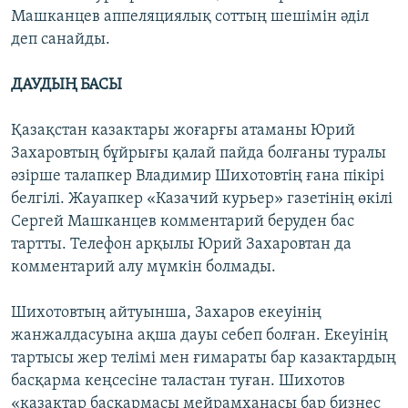
Машканцев аппеляциялық соттың шешімін әділ
деп санайды.
ДАУДЫҢ БАСЫ
Қазақстан казактары жоғарғы атаманы Юрий
Захаровтың бұйрығы қалай пайда болғаны туралы
әзірше талапкер Владимир Шихотовтің ғана пікірі
белгілі. Жауапкер «Казачий курьер» газетінің өкілі
Сергей Машканцев комментарий беруден бас
тартты. Телефон арқылы Юрий Захаровтан да
комментарий алу мүмкін болмады.
Шихотовтың айтуынша, Захаров екеуінің
жанжалдасуына ақша дауы себеп болған. Екеуінің
тартысы жер телімі мен ғимараты бар казактардың
басқарма кеңсесіне таластан туған. Шихотов
«казактар басқармасы мейрамханасы бар бизнес