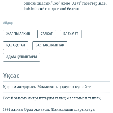
оппозициялық "Сөз" және "Азат" газеттерінде,
kub.info сайтында тілші болған.
Айдар
ЖАЛПЫ АРХИВ
САЯСАТ
ӘЛЕУМЕТ
ҚАЗАҚСТАН
БАС ТАҚЫРЫПТАР
АДАМ ҚҰҚЫҚТАРЫ
Ұқсас
Қырым дағдарысы Молдованың қаупін күшейтті
Ресей заңсыз мигранттарды халық жасағымен таппақ
1991 жылғы Орал оқиғасы. Жанжалдың шарықтауы