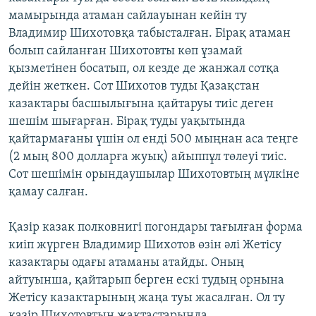
мамырында атаман сайлауынан кейін ту
Владимир Шихотовқа табысталған. Бірақ атаман
болып сайланған Шихотовты көп ұзамай
қызметінен босатып, ол кезде де жанжал сотқа
дейін жеткен. Сот Шихотов туды Қазақстан
казактары басшылығына қайтаруы тиіс деген
шешім шығарған. Бірақ туды уақытында
қайтармағаны үшін ол енді 500 мыңнан аса теңге
(2 мың 800 долларға жуық) айыппұл төлеуі тиіс.
Сот шешімін орындаушылар Шихотовтың мүлкіне
қамау салған.
Қазір казак полковнигі погондары тағылған форма
киіп жүрген Владимир Шихотов өзін әлі Жетісу
казактары одағы атаманы атайды. Оның
айтуынша, қайтарып берген ескі тудың орнына
Жетісу казактарының жаңа туы жасалған. Ол ту
қазір Шихотовтың жақтастарында.