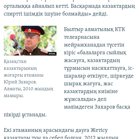
орталыққа айналып кетті. Басқармада казактардың
спиртті ішімдік ішуіне болмайды» дейді.
Былтыр алматылық КТК
телеарнасына
мейрамханадан түсетін
кіріс «балаларға сыйлық
жасауға, казактардың
Қазақстан
тұрмысын насихаттауға, іс-
казактарының
жоғарғы атаманы
шаралар өткізуге, шіркеуде
Юрий Захаров.
шырақ жағуға, жас
Алматы, 2010 жылдың
казактардың киіміне
мамыры.
жұмсалады» деп
мәлімдеген Захаров басқа
пікірді ұстанады.
Екі атаманның арасындағы дауға Жетісу
казактары туы да себеп болған. 2012 жылдың