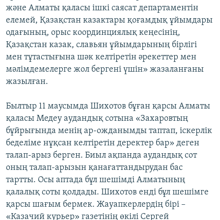
және Алматы қаласы ішкі саясат департаментін
елемей, Қазақстан казактары қоғамдық ұйымдары
одағының, орыс координциялық кеңесінің,
Қазақстан казак, славьян ұйымдарының бірлігі
мен тұтастығына шәк келтіретін әрекеттер мен
мәлімдемелерге жол бергені үшін» жазаланғаны
жазылған.
Былтыр 11 маусымда Шихотов бұған қарсы Алматы
қаласы Медеу аудандық сотына «Захаровтың
бұйрығында менің ар-ожданымды таптап, іскерлік
беделіме нұқсан келтіретін деректер бар» деген
талап-арыз берген. Биыл ақпанда аудандық сот
оның талап-арызын қанағаттандырудан бас
тартты. Осы аптада бұл шешімді Алматының
қалалық соты қолдады. Шихотов енді бұл шешімге
қарсы шағым бермек. Жауапкерлердің бірі –
«Казачий курьер» газетінің өкілі Сергей