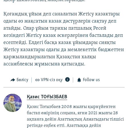
Қоғамдық ұйым деп саналатын Жетісу казактары
одағы өз мақсатын казак дәстүрлерін сақтау деп
атайды. Олар ұйым тарихы патшалық Ресей
кезіндегі Жетісу казак әскерлерінен басталады деп
есептейді. Елдегі басқа казак ұйымдары сияқты
Жетісу казактары одағы да мемлекеттік бюджеттен
қаржыландырылатын Қазақстан халқы
ассамблеясы жұмысына қатысады.
Бөлісу
VPN-сіз оқу
Follow us
Қазис ТОҒЫЗБАЕВ
Қазис Тоғызбаев 2008 жылғы қыркүйектен
бастап өмірінің соңына, яғни 2021 жылғы 28
ақпанға дейін Азаттықтың Алматыдағы тілшісі
ретінде еңбек етті. Азаттыққа дейін