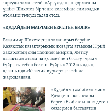
тартуды талап етеді. «Ар-ұжданын қорлағаны
үшін» Шихотов бір теңге көлемінде символдық
өтемақы төлеуді талап етеді.
«ҚҰДАЙДЫҢ ӘМІРІМЕН БЕРІЛГЕН БИЛІК»
Владимир Шихотовтың талап-арыз беруіне
Қазақстан казактарының жоғарғы атаманы Юрий
Захаровтың оны шенінен айырып, Жетісу
казактары атаманы қызметінен босату туралы
бұйрығы себеп болған. Бұйрық 2012 жылдың
қазанында «Казачий курьер» газетінде
жарияланған.
«Құдайдың әмірімен және
Қазақстан казактары
берген билік атынан» деген
сөздермен басталатын