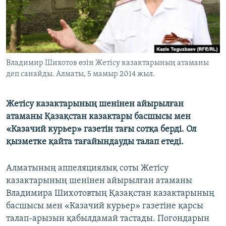
ЖАЗЫЛЫҢЫЗ
Басқа тілдерде
Владимир Шихотов өзін Жетісу казактарының атаманы
деп санайды. Алматы, 5 мамыр 2014 жыл.
Жетісу казактарының шенінен айырылған
атаманы Қазақстан казактары басшысы мен
«Казачий курьер» газетін тағы сотқа берді. Ол
қызметке қайта тағайындауды талап етеді.
Алматының аппеляциялық соты Жетісу
казактарының шенінен айырылған атаманы
Владимира Шихотовтың Қазақстан казактарының
басшысы мен «Казачий курьер» газетіне қарсы
талап-арызын қабылдамай тастады. Погондарын