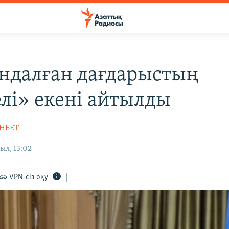
далған дағдарыстың
лі» екені айтылды
НБЕТ
ыл, 13:02
VPN-сіз оқу