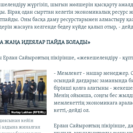
ешелендіру жүргізіп, шығын мөлшерін қысқарту амал
ды. Бірақ одан сырттан келетін экономикалық ресурс 
тпайды. Оны басқа даму ресурстарымен алмастыру қа
дерін жасауға келгенде бедеу күйде қалып отыр, - дейд
А ЖАҢА ИДЕЯЛАР ПАЙДА БОЛАДЫ»
 Ерлан Сайыровтың пікірінше, «жекешелендіру - құп
- Мемлекет - нашар менеджер.
осындай дағдарыс заманында би
бірінші қолға алатыны - жекеше
Менің ойымша, соңғы бес жылд
мемлекеттің экономикаға арала
кетті,-дейді ол.
ациясынан кейін
Ерлан Сайыровтың пікірінше, д
і алдына жиналған