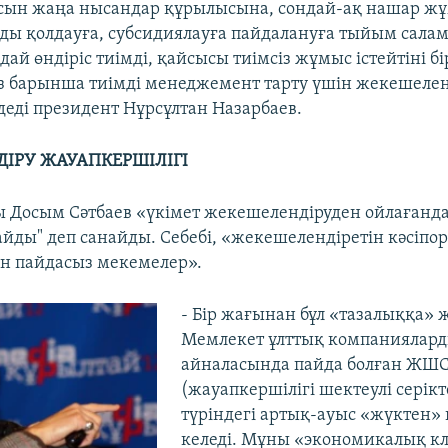
ын жаңа нысандар құрылысына, сондай-ақ нашар жұм
ды қолдауға, субсидиялауға пайдалануға тыйым салам
ай өндіріс тиімді, қайсысы тиімсіз жұмыс істейтіні бі
із барынша тиімді менеджемент тарту үшін жекешелен
 деді президент Нұрсұлтан Назарбаев.
ІРУ ЖАУАПКЕРШІЛІГІ
 Досым Сәтбаев «үкімет жекешелендіруден ойлағанд
йды" деп санайды. Себебі, «жекешелендіретін кәсіп
тан пайдасыз мекемелер».
- Бір жағынан бұл «тазалыққа» 
Мемлекет ұлттық компаниялар
айналасында пайда болған ЖШ
(жауапкершілігі шектеулі серікт
түріндегі артық-ауыс «жүктен»
келеді. Мұны «экономикалық к