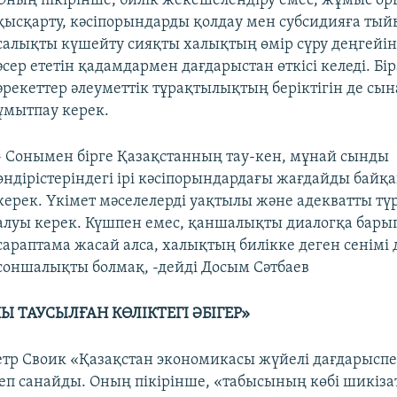
Оның пікірінше, билік жекешелендіру емес, жұмыс о
қысқарту, кәсіпорындарды қолдау мен субсидияға тый
салықты күшейту сияқты халықтың өмір сүру деңгейі
әсер ететін қадамдармен дағдарыстан өткісі келеді. Бір
әрекеттер әлеуметтік тұрақтылықтың беріктігін де с
ұмытпау керек.
- Сонымен бірге Қазақстанның тау-кен, мұнай сынды
өндірістеріндегі ірі кәсіпорындардағы жағдайды байқа
керек. Үкімет мәселелерді уақтылы және адекватты т
алуы керек. Күшпен емес, қаншалықты диалогқа барып
сараптама жасай алса, халықтың билікке деген сенімі 
соншалықты болмақ, -дейді Досым Сәтбаев
 ТАУСЫЛҒАН КӨЛІКТЕГІ ӘБІГЕР»
тр Своик «Қазақстан экономикасы жүйелі дағдарыспе
деп санайды. Оның пікірінше, «табысының көбі шикіза