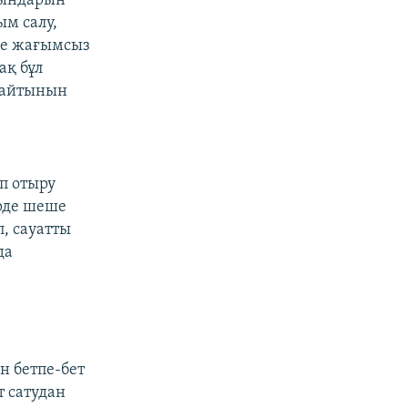
рындарын
ым салу,
не жағымсыз
ақ бұл
ынайтынын
п отыру
үрде шеше
, сауатты
да
н бетпе-бет
т сатудан