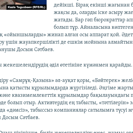
дейікші. Бірақ екінші жағынан 
жақсы да, оларды іске асыру жа
жатады. Бар гәп бюрократтар а
болып тұр. Айналасына көптеге
 «ойыншыларды» жинап алған осы аппарат қой. Әдет
у үшін жауапкершілікті де ешкім мойнына алмайтын 
танушы Досым Сәтбаев.
 жекешелендірудің әділ өтетініне күмәнмен қарайды.
іру «Самрұқ-Қазына» әл-ауқат қоры, «Бәйтерек» желі
а қатысты құрылымдарда жүргізіледі. Әңгіме жарт
және квазимемлекеттік құрылымдар бақылауындағы 
де болып отыр. Активтердің ең табысты, «тәттілерін» 
да «дәмсіз», табыссыз компаниялар сатылымға түсуі мү
 Досым Сәтбаев.