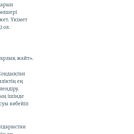
дарын
мөлшері
жет. Үкімет
і ол.
тарлық жайт».
 Сондықтан
ліктің ең
лендіру.
ың ішінде
суы көбейіп
ағдарыстан