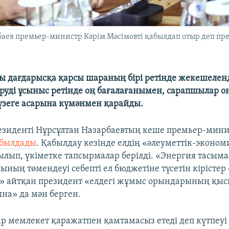
аев премьер-министр Кәрім Мәсімовті қабылдап отыр деп пре
ы дағдарысқа қарсы шараның бірі ретінде жекешеленд
уді ұсыныс ретінде оң бағалағанымен, сарапшылар 
зеге асарына күмәнмен қарайды.
езиденті Нұрсұлтан Назарбаевтың кеше премьер-мини
былдады
. Қабылдау кезінде елдің «әлеуметтік-эконо
ылып, үкіметке тапсырмалар берілді. «Энергия тасы
ының төмендеуі себепті ел бюджетіне түсетін кірістер
» айтқан президент «елдегі жұмыс орындарының қыс
а» да мән берген.
р мемлекет қаражатпен қамтамасыз етеді деп күтпеуі 