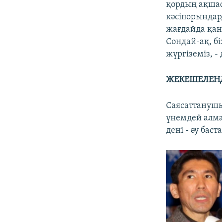
қордың ақшас
кәсіпорындар
жағдайда қанд
Сондай-ақ, б
жүргіземіз, -
ЖЕКЕШЕЛЕНД
Саясаттанушы
үнемдей алма
дені - әу бас