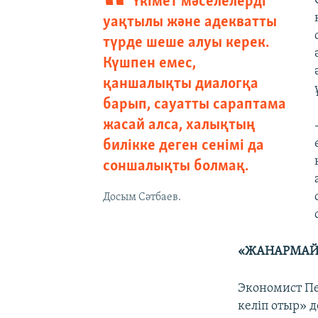
Үкімет мәселелерді
уақтылы және адекватты
түрде шеше алуы керек.
Күшпен емес,
қаншалықты диалогқа
барып, сауатты сараптама
жасай алса, халықтың
билікке деген сенімі да
соншалықты болмақ.
Досым Сәтбаев.
«ЖАНАРМАЙЫ
Экономист Пе
келіп отыр» 