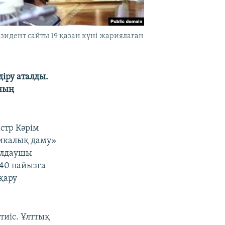
зидент сайты 19 қазан күні жариялаған
іру аталды.
оның
стр Кәрім
микалық даму»
малдаушы
 40 пайызға
қару
тиіс. Ұлттық