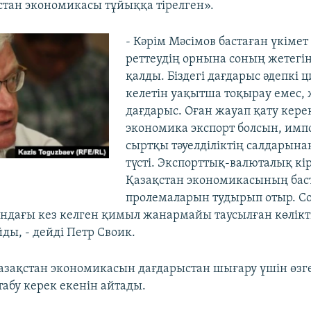
қстан экономикасы тұйыққа тірелген».
- Кәрім Мәсімов бастаған үкіме
реттеудің орнына соның жетегін
қалды. Біздегі дағдарыс әдепкі 
келетін уақытша тоқырау емес, 
дағдарыс. Оған жауап қату керек
экономика экспорт болсын, импо
сыртқы тәуелділіктің салдарына
түсті. Экспорттық-валюталық кі
Қазақстан экономикасының бас
пролемаларын тудырып отыр. С
ндағы кез келген қимыл жанармайы таусылған көлікті
йды, - дейді Петр Своик.
азақстан экономикасын дағдарыстан шығару үшін өзг
табу керек екенін айтады.