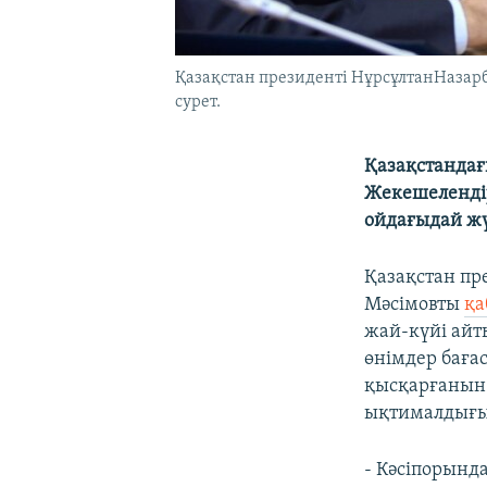
Қазақстан президенті НұрсұлтанНазарб
сурет.
Қазақстандағ
Жекешелендір
ойдағыдай жү
Қазақстан пр
Мәсімовты
қа
жай-күйі айт
өнімдер бағас
қысқарғанын
ықтималдығын
- Кәсіпорында