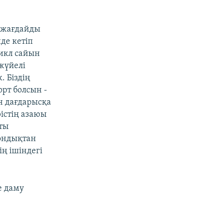
т жағдайды
де кетіп
цикл сайын
жүйелі
. Біздің
рт болсын -
н дағдарысқа
рістің азаюы
ты
ондықтан
ң ішіндегі
е даму