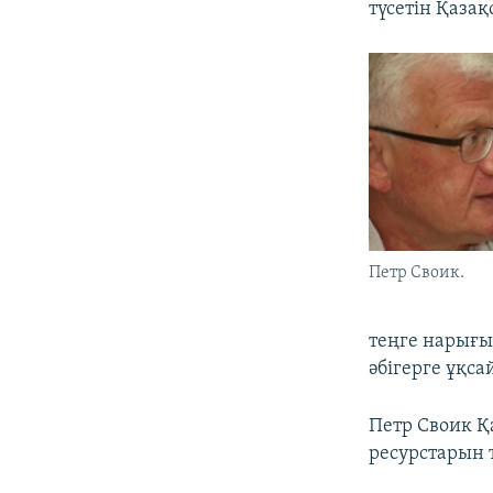
түсетін Қаза
Петр Своик.
теңге нарығы
әбігерге ұқса
Петр Своик Қ
ресурстарын 