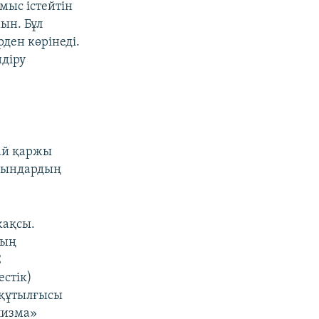
ыс істейтін
ын. Бұл
рден көрінеді.
діру
ай қаржы
орындардың
жақсы.
дың
С
естік)
 құтылғысы
лизма»