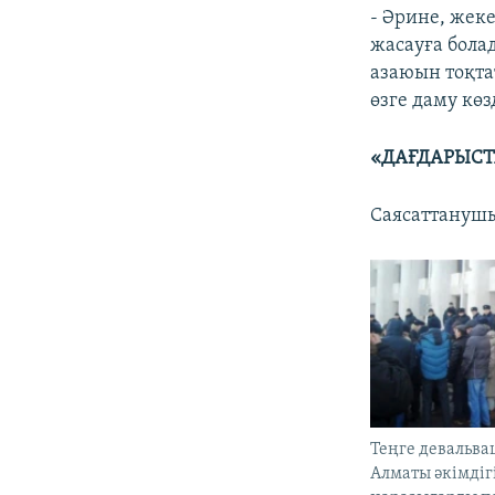
- Әрине, жек
жасауға бола
азаюын тоқта
өзге даму көз
«ДАҒДАРЫСТ
Саясаттанушы
Теңге девальв
Алматы әкімдіг