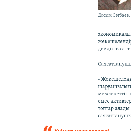
Досым Сәтбаев.
экономикалық
жекешелендір
дейді саясат
Саясаттанушы
- Жекешеленд
шаруашылығын
мемлекеттік 
емес активтер
топтар алады 
саясаттанушы