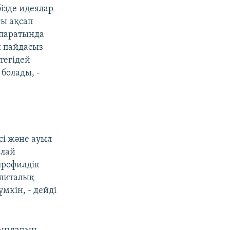
бізде идеялар
ғы ақсап
ппаратында
н пайдасыз
тегідей
болады, -
сі және ауыл
ылай
профилдік
элиталық
мкін, - дейді