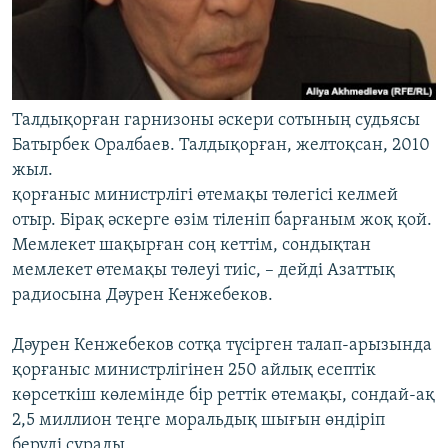
Талдықорған гарнизоны әскери сотының судьясы
Батырбек Оралбаев. Талдықорған, желтоқсан, 2010
жыл.
қорғаныс министрлігі өтемақы төлегісі келмей
отыр. Бірақ әскерге өзім тіленіп барғаным жоқ қой.
Мемлекет шақырған соң кеттім, сондықтан
мемлекет өтемақы төлеуі тиіс, – дейді Азаттық
радиосына Дәурен Кенжебеков.
Дәурен Кенжебеков сотқа түсірген талап-арызында
қорғаныс министрлігінен 250 айлық есептік
көрсеткіш көлемінде бір реттік өтемақы, сондай-ақ
2,5 миллион теңге моральдық шығын өндіріп
беруді сұрады.