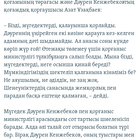
қоғамының төрағасы және Дәурен Кенжебековтың
қоғамдық қорғаушысы Азат Ұзақбаев:
– Бізді, мүгедектерді, қалауынша қорлайды.
Дәуреннің үңірейген екі көзіне қарауға кез-келген
адамның дәті шыдамайды. Ал анасы соны күнде
көріп жүр ғой! Өтемақы төлемеу үшін қорғаныс
министрлігі түлкібұлаңға салып болды. Мына бізді,
мүгедектерді, неге осынша қинай береді?
Мүмкіндігіміздің шектеліп қалғанына кінәліміз бе?
Не аяушылық, не әділдік, не заң жоқ.
Шенеуніктердің санасында жемқорлық пен
парадан басқа ештеңе қалмаған, – дейді.
Мүгедек Дәурен Кенжебеков пен қорғаныс
министрлігі арасындағы сот тартысы шиеленісіп
барады. Алда әлі талай сот отырысы болатын түрі
бар. Бірақ Дәурен Кенжебеков, оның туыстары мен