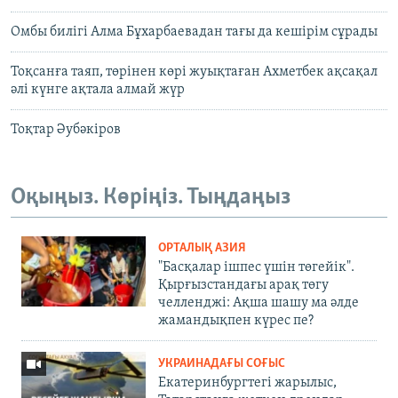
Омбы билігі Алма Бұхарбаевадан тағы да кешірім сұрады
Тоқсанға таяп, төрінен көрі жуықтаған Ахметбек ақсақал
әлі күнге ақтала алмай жүр
Тоқтар Әубәкіров
Оқыңыз. Көріңіз. Тыңдаңыз
ОРТАЛЫҚ АЗИЯ
"Басқалар ішпес үшін төгейік".
Қырғызстандағы арақ төгу
челленджі: Ақша шашу ма әлде
жамандықпен күрес пе?
УКРАИНАДАҒЫ СОҒЫС
Екатеринбургтегі жарылыс,