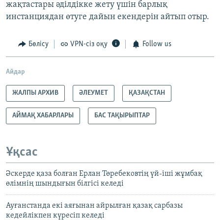
жақтастары әділдікке жету үшін барлық
инстанциядан өтуге дайын екендерін айтып отыр.
Бөлісу
VPN-сіз оқу
Follow us
Айдар
ЖАЛПЫ АРХИВ
ӘЛЕУМЕТ
ҚАЗАҚСТАН
АЙМАҚ ХАБАРЛАРЫ
БАС ТАҚЫРЫПТАР
Ұқсас
Әскерде қаза болған Ерлан Төребековтің үй-іші жұмбақ
өлімнің шындығын білгісі келеді
Ауғанстанда екі аяғынан айрылған қазақ сарбазы
кедейлікпен күресіп келеді