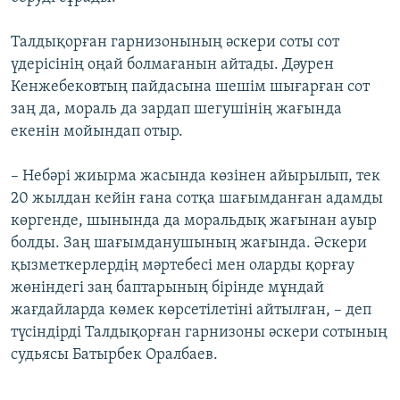
Талдықорған гарнизонының әскери соты сот
үдерісінің оңай болмағанын айтады. Дәурен
Кенжебековтың пайдасына шешім шығарған сот
заң да, мораль да зардап шегушінің жағында
екенін мойындап отыр.
– Небәрі жиырма жасында көзінен айырылып, тек
20 жылдан кейін ғана сотқа шағымданған адамды
көргенде, шынында да моральдық жағынан ауыр
болды. Заң шағымданушының жағында. Әскери
қызметкерлердің мәртебесі мен оларды қорғау
жөніндегі заң баптарының бірінде мұндай
жағдайларда көмек көрсетілетіні айтылған, – деп
түсіндірді Талдықорған гарнизоны әскери сотының
судьясы Батырбек Оралбаев.