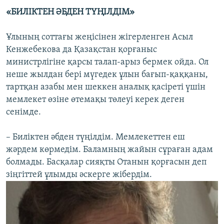
«БИЛІКТЕН ӘБДЕН ТҮҢІЛДІМ»
Ұлының соттағы жеңісінен жігерленген Асыл
Кенжебекова да Қазақстан қорғаныс
министрлігіне қарсы талап-арыз бермек ойда. Ол
неше жылдан бері мүгедек ұлын бағып-қаққаны,
тартқан азабы мен шеккен аналық қасіреті үшін
мемлекет өзіне өтемақы төлеуі керек деген
сенімде.
– Биліктен әбден түңілдім. Мемлекеттен еш
жәрдем көрмедім. Баламның жайын сұраған адам
болмады. Басқалар сияқты Отанын қорғасын деп
зіңгіттей ұлымды әскерге жібердім.