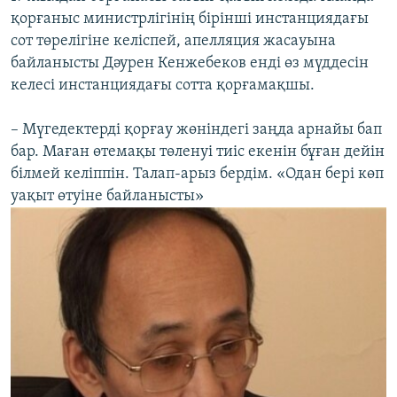
қорғаныс министрлігінің бірінші инстанциядағы
сот төрелігіне келіспей, апелляция жасауына
байланысты Дәурен Кенжебеков енді өз мүддесін
келесі инстанциядағы сотта қорғамақшы.
– Мүгедектерді қорғау жөніндегі заңда арнайы бап
бар. Маған өтемақы төленуі тиіс екенін бұған дейін
білмей келіппін. Талап-арыз бердім. «Одан бері көп
уақыт өтуіне байланысты»