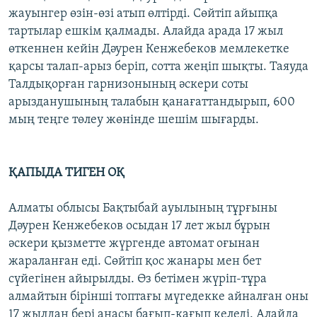
жауынгер өзін-өзі атып өлтірді. Сөйтіп айыпқа
тартылар ешкім қалмады. Алайда арада 17 жыл
өткеннен кейін Дәурен Кенжебеков мемлекетке
қарсы талап-арыз беріп, сотта жеңіп шықты. Таяуда
Талдықорған гарнизонының әскери соты
арызданушының талабын қанағаттандырып, 600
мың теңге төлеу жөнінде шешім шығарды.
ҚАПЫДА ТИГЕН ОҚ
Алматы облысы Бақтыбай ауылының тұрғыны
Дәурен Кенжебеков осыдан 17 лет жыл бұрын
әскери қызметте жүргенде автомат оғынан
жараланған еді. Сөйтіп қос жанары мен бет
сүйегінен айырылды. Өз бетімен жүріп-тұра
алмайтын бірінші топтағы мүгедекке айналған оны
17 жылдан бері анасы бағып-қағып келеді. Алайда