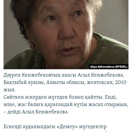
Дәурен Кенжебековтың анасы Асыл Кенжебекова.
Бақтыбай ауылы, Алматы облысы, желтоқсан, 2010
жыл.
Сөйткен әскерден мүгедек болып қайтты. Енді,
міне, жас балаға қарағандай күтім жасап отырмын,
– дейді Асыл Кенжебекова.
Ескелді ауданындағы «Демеу» мүгедектер