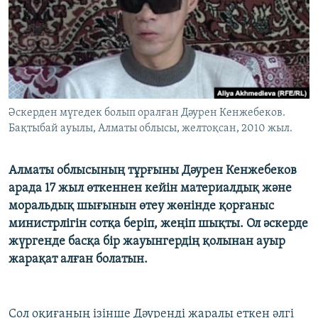
ЖАЗЫЛЫҢЫЗ
Басқа тілдерде
Әскерден мүгедек болып оралған Дәурен Кенжебеков.
Бақтыбай ауылы, Алматы облысы, желтоқсан, 2010 жыл.
Алматы облысының тұрғыны Дәурен Кенжебеков
арада 17 жыл өткеннен кейін материалдық және
моральдық шығынын өтеу жөнінде қорғаныс
министрлігін сотқа беріп, жеңіп шықты. Ол әскерде
жүргенде басқа бір жауынгердің қолынан ауыр
жарақат алған болатын.
Сол оқиғаның ізінше Дәуренді жаралы еткен әлгі