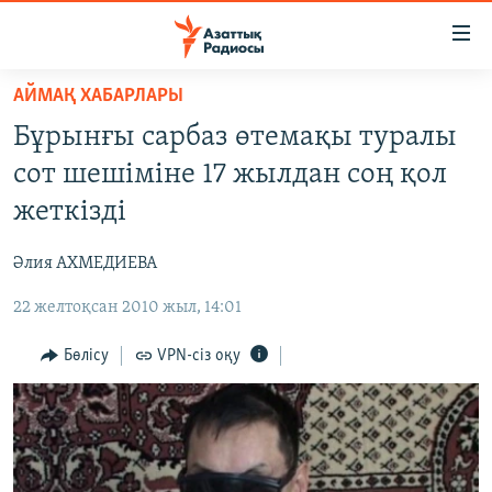
Accessibility
links
Skip
АЙМАҚ ХАБАРЛАРЫ
to
ЖАҢАЛЫҚТАР
Бұрынғы сарбаз өтемақы туралы
main
САЯСАТ
content
сот шешіміне 17 жылдан соң қол
AZATTYQTV
Skip
жеткізді
to
ҚАҢТАР ОҚИҒАСЫ
main
Әлия АХМЕДИЕВА
АДАМ ҚҰҚЫҚТАРЫ
Navigation
Skip
22 желтоқсан 2010 жыл, 14:01
ӘЛЕУМЕТ
to
ӘЛЕМ
Бөлісу
VPN-сіз оқу
Search
АРНАЙЫ ЖОБАЛАР
Русский