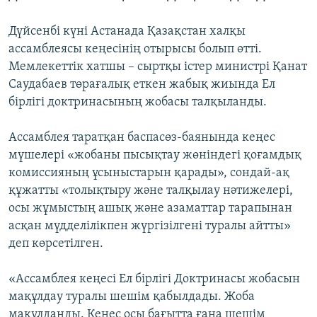
Дүйсенбі күні Астанада Қазақстан халқы
ассамблеясы кеңесінің отырысы болып өтті.
Мемлекеттік хатшы – сыртқы істер министрі Қанат
Саудабаев төрағалық еткен жабық жиында Ел
бірлігі доктринасының жобасы талқыланды.
Ассамблея таратқан баспасөз-баянында кеңес
мүшелері «жобаны пысықтау жөніндегі қоғамдық
комиссияның ұсыныстарын қарады», сондай-ақ
құжатты «толықтыру және талқылау нәтижелері,
осы жұмыстың ашық және азаматтар тарапынан
асқан мүдделілікпен жүргізілгені туралы айтты»
деп көрсетілген.
«Ассамблея кеңесі Ел бірлігі Доктринасы жобасын
мақұлдау туралы шешім қабылдады. Жоба
мақұлданды. Кеңес осы бағытта ғана шешім