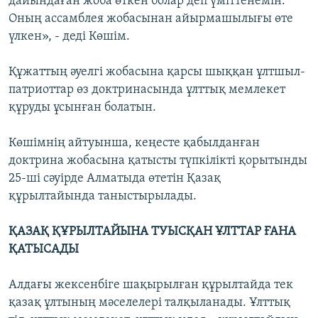
дайындаған жоба өткен болар деп үміттенемін.
Оның ассамблея жобасынан айырмашылығы өте
үлкен», - деді Көшім.
Құжаттың әуелгі жобасына қарсы шыққан ұлтшыл-
патриоттар өз доктринасында ұлттық мемлекет
құруды ұсынған болатын.
Көшімнің айтуынша, кеңесте қабылданған
доктрина жобасына қатысты түпкілікті қорытынды
25-ші сәуірде Алматыда өтетін Қазақ
құрылтайында таныстырылады.
ҚАЗАҚ ҚҰРЫЛТАЙЫНА ТУЫСҚАН ҰЛТТАР ҒАНА
ҚАТЫСАДЫ
Алдағы жексенбіге шақырылған құрылтайда тек
қазақ ұлтының мәселелері талқыланады. Ұлттық