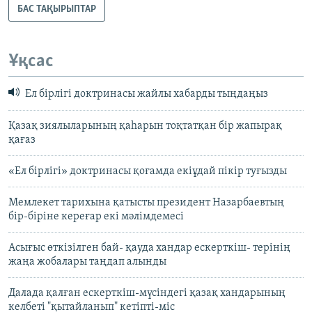
БАС ТАҚЫРЫПТАР
Ұқсас
Ел бірлігі доктринасы жайлы хабарды тыңдаңыз
Қазақ зиялыларының қаһарын тоқтатқан бір жапырақ
қағаз
«Ел бірлігі» доктринасы қоғамда екіұдай пікір туғызды
Мемлекет тарихына қатысты президент Назарбаевтың
бір-біріне кереғар екі мәлімдемесі
Асығыс өткізілген бай- қауда хандар ескерткіш- терінің
жаңа жобалары таңдап алынды
Далада қалған ескерткіш-мүсіндегі қазақ хандарының
келбеті "қытайланып" кетіпті-міс