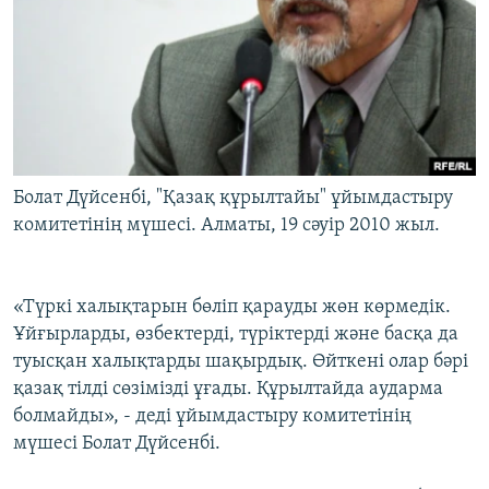
Болат Дүйсенбі, "Қазақ құрылтайы" ұйымдастыру
комитетінің мүшесі. Алматы, 19 сәуір 2010 жыл.
«Түркі халықтарын бөліп қарауды жөн көрмедік.
Ұйғырларды, өзбектерді, түріктерді және басқа да
туысқан халықтарды шақырдық. Өйткені олар бәрі
қазақ тілді сөзімізді ұғады. Құрылтайда аударма
болмайды», - деді ұйымдастыру комитетінің
мүшесі Болат Дүйсенбі.