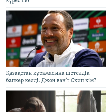
күрес пе?
Қазақстан құрамасына шетелдік
бапкер келді. Джон ван’т Схип кім?