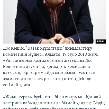
Дос Көшім, "Қазақ құрылтайы" ұйымдастыру
комитетінің мүшесі. Алматы, 19 сәуір 2010 жыл.
«Ұлт тағдыры» қозғалысының жетекшісі Дос
Көшімнің айтуынша, қоғамдық комиссияға
қатысып, бір жарым айда өз жобасын ұсынған
азаматтар кеңес отырысының өтетіндігін де
естімей қалған.
«Жиын туралы бүгін ғана біліп отырмын. Қандай
доктрина қабылданғанын да білмей қалдық. Біздің