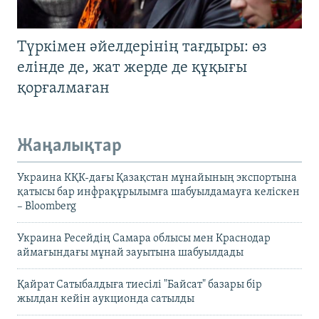
Түркімен әйелдерінің тағдыры: өз
елінде де, жат жерде де құқығы
қорғалмаған
Жаңалықтар
Украина КҚК-дағы Қазақстан мұнайының экспортына
қатысы бар инфрақұрылымға шабуылдамауға келіскен
– Bloomberg
Украина Ресейдің Самара облысы мен Краснодар
аймағындағы мұнай зауытына шабуылдады
Қайрат Сатыбалдыға тиесілі "Байсат" базары бір
жылдан кейін аукционда сатылды