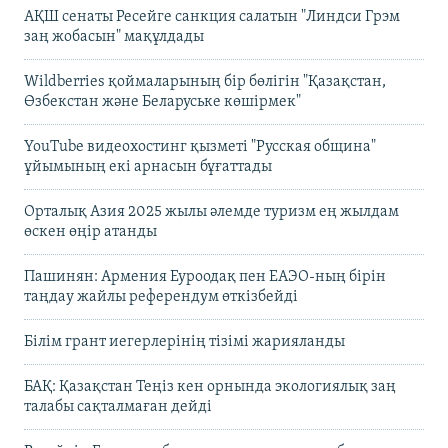
АҚШ сенаты Ресейге санкция салатын "Линдси Грэм
заң жобасын" мақұлдады
Wildberries қоймаларының бір бөлігін "Қазақстан,
Өзбекстан және Беларуське көшірмек"
YouTube видеохостинг қызметі "Русская община"
ұйымының екі арнасын бұғаттады
Орталық Азия 2025 жылы әлемде туризм ең жылдам
өскен өңір атанды
Пашинян: Армения Еуроодақ пен ЕАЭО-ның бірін
таңдау жайлы референдум өткізбейді
Білім грант иегерлерінің тізімі жарияланды
БАҚ: Қазақстан Теңіз кен орнында экологиялық заң
талабы сақталмаған дейді