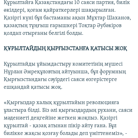
Құрылтайға Қазақстандағы 10 саяси партия, билік
өкілдері, қоғам қайраткерлері шақырылған.
Қазіргі күні бұл бастаманы ақын Мұхтар Шаханов,
қазақтың тұңғыш ғарышкері Тоқтар Әубәкіров
қолдап отырғаны белгілі болды.
ҚҰРЫЛТАЙДЫҢ ҚЫРҒЫЗСТАНҒА ҚАТЫСЫ ЖОҚ
Құрылтайды ұйымдастыру комитетінің мүшесі
Нұрлан Әмреқұловтың айтуынша, бұл форумның
Қырғызстандағы сәуірдегі саяси өзгерістерге
ешқандай қатысы жоқ.
«Қырғыздар халық құрылтайын революцияға
ұластыра білді. Біз әлі қырғыздардың рухани, саяси
мәдениеті деңгейіне жеткен жоқпыз. Қазіргі
құрылтай - қазақ атынан пікір айту ғана. Бұл
билікке жақсы қозғау болады деп үміттенеміз», -