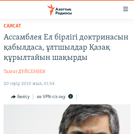
Accessibility
links
Skip
САЯСАТ
to
ЖАҢАЛЫҚТАР
Ассамблея Ел бірлігі доктринасын
main
САЯСАТ
content
қабылдаса, ұлтшылдар Қазақ
AZATTYQTV
Skip
құрылтайын шақырды
to
ҚАҢТАР ОҚИҒАСЫ
main
Талғат ДҮЙСЕНБЕК
АДАМ ҚҰҚЫҚТАРЫ
Navigation
Skip
20 сәуір 2010 жыл, 01:54
ӘЛЕУМЕТ
to
ӘЛЕМ
Бөлісу
VPN-сіз оқу
Search
АРНАЙЫ ЖОБАЛАР
Русский