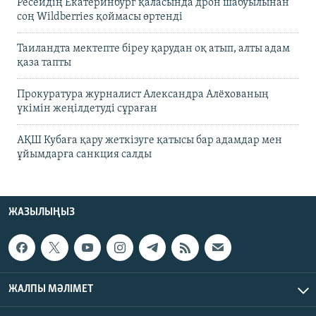
Ресейдің Екатеринбург қаласында дрон шабуылынан
соң Wildberries қоймасы өртенді
Таиландта мектепте біреу қарудан оқ атып, алты адам
қаза тапты
Прокуратура журналист Александра Алёхованың
үкімін жеңілдетуді сұраған
АҚШ Кубаға қару жеткізуге қатысы бар адамдар мен
ұйымдарға санкция салды
ЖАЗЫЛЫҢЫЗ
ЖАЛПЫ МӘЛІМЕТ