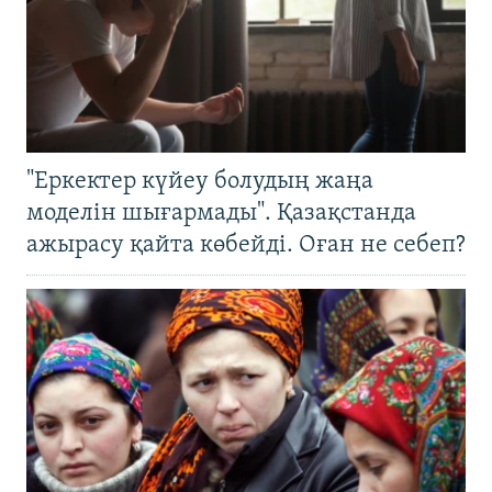
"Еркектер күйеу болудың жаңа
моделін шығармады". Қазақстанда
ажырасу қайта көбейді. Оған не себеп?