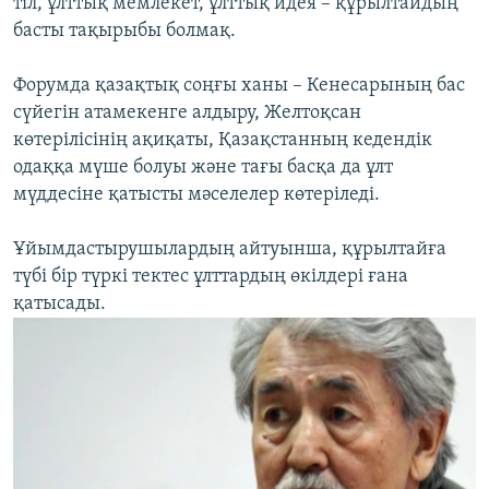
тіл, ұлттық мемлекет, ұлттық идея – құрылтайдың
басты тақырыбы болмақ.
Форумда қазақтық соңғы ханы – Кенесарының бас
сүйегін атамекенге алдыру, Желтоқсан
көтерілісінің ақиқаты, Қазақстанның кедендік
одаққа мүше болуы және тағы басқа да ұлт
мүддесіне қатысты мәселелер көтеріледі.
Ұйымдастырушылардың айтуынша, құрылтайға
түбі бір түркі тектес ұлттардың өкілдері ғана
қатысады.