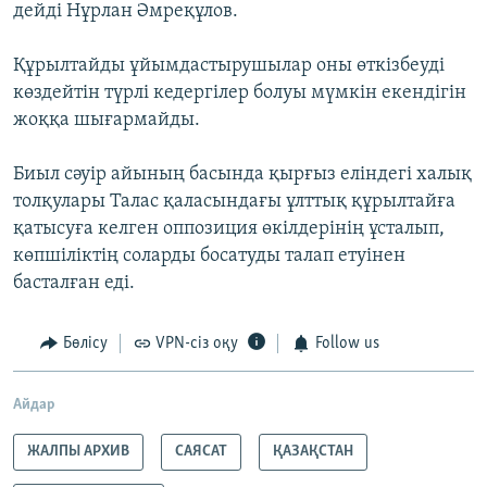
дейді Нұрлан Әмреқұлов.
Құрылтайды ұйымдастырушылар оны өткізбеуді
көздейтін түрлі кедергілер болуы мүмкін екендігін
жоққа шығармайды.
Биыл сәуір айының басында қырғыз еліндегі халық
толқулары Талас қаласындағы ұлттық құрылтайға
қатысуға келген оппозиция өкілдерінің ұсталып,
көпшіліктің соларды босатуды талап етуінен
басталған еді.
Бөлісу
VPN-сіз оқу
Follow us
Айдар
ЖАЛПЫ АРХИВ
САЯСАТ
ҚАЗАҚСТАН