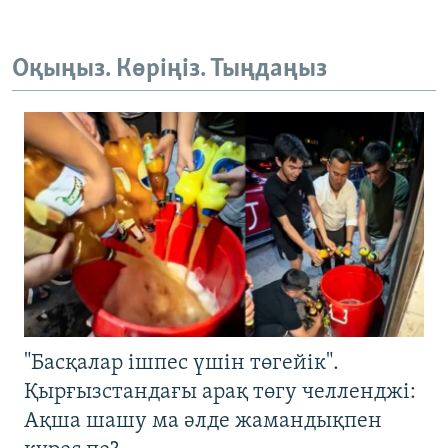
Оқыңыз. Көріңіз. Тыңдаңыз
"Басқалар ішпес үшін төгейік".
Қырғызстандағы арақ төгу челленджі:
Ақша шашу ма әлде жамандықпен