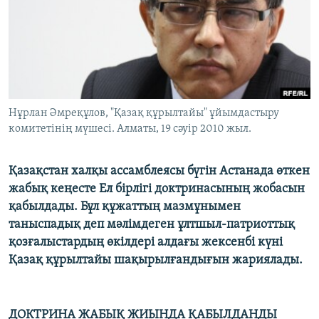
ЖАЗЫЛЫҢЫЗ
Басқа тілдерде
Нұрлан Әмреқұлов, "Қазақ құрылтайы" ұйымдастыру
комитетінің мүшесі. Алматы, 19 сәуір 2010 жыл.
Қазақстан халқы ассамблеясы бүгін Астанада өткен
жабық кеңесте Ел бірлігі доктринасының жобасын
қабылдады. Бұл құжаттың мазмұнымен
таныспадық деп мәлімдеген ұлтшыл-патриоттық
қозғалыстардың өкілдері алдағы жексенбі күні
Қазақ құрылтайы шақырылғандығын жариялады.
ДОКТРИНА ЖАБЫҚ ЖИЫНДА ҚАБЫЛДАНДЫ