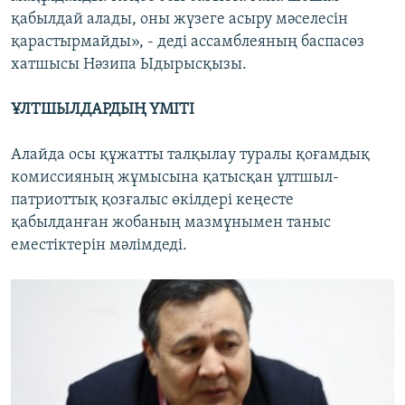
қабылдай алады, оны жүзеге асыру мәселесін
қарастырмайды», - деді ассамблеяның баспасөз
хатшысы Нәзипа Ыдырысқызы.
ҰЛТШЫЛДАРДЫҢ ҮМІТІ
Алайда осы құжатты талқылау туралы қоғамдық
комиссияның жұмысына қатысқан ұлтшыл-
патриоттық қозғалыс өкілдері кеңесте
қабылданған жобаның мазмұнымен таныс
еместіктерін мәлімдеді.