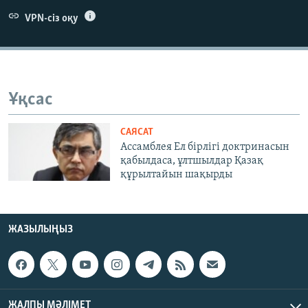
ЖАЗЫЛЫҢЫЗ
VPN-сіз оқу
Басқа тілдерде
Ұқсас
САЯСАТ
Ассамблея Ел бірлігі доктринасын
қабылдаса, ұлтшылдар Қазақ
құрылтайын шақырды
ЖАЗЫЛЫҢЫЗ
ЖАЛПЫ МӘЛІМЕТ