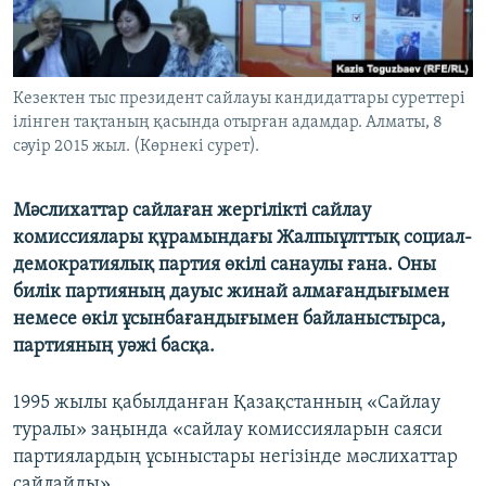
ЖАЗЫЛЫҢЫЗ
Кезектен тыс президент сайлауы кандидаттары суреттері
Басқа тілдерде
ілінген тақтаның қасында отырған адамдар. Aлматы, 8
сәуір 2015 жыл. (Көрнекі сурет).
Мәслихаттар сайлаған жергілікті сайлау
комиссиялары құрамындағы Жалпыұлттық социал-
демократиялық партия өкілі санаулы ғана. Оны
билік партияның дауыс жинай алмағандығымен
немесе өкіл ұсынбағандығымен байланыстырса,
партияның уәжі басқа.
1995 жылы қабылданған Қазақстанның «Сайлау
туралы» заңында «сайлау комиссияларын саяси
партиялардың ұсыныстары негізінде мәслихаттар
сайлайды».