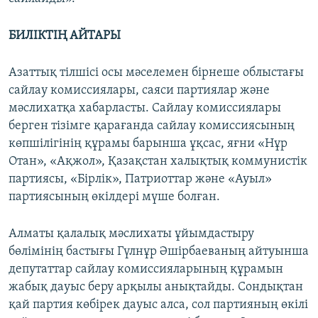
БИЛІКТІҢ АЙТАРЫ
Азаттық тілшісі осы мәселемен бірнеше облыстағы
сайлау комиссиялары, саяси партиялар және
мәслихатқа хабарласты. Сайлау комиссиялары
берген тізімге қарағанда сайлау комиссиясының
көпшілігінің құрамы барынша ұқсас, яғни «Нұр
Отан», «Ақжол», Қазақстан халықтық коммунистік
партиясы, «Бірлік», Патриоттар және «Ауыл»
партиясының өкілдері мүше болған.
Алматы қалалық мәслихаты ұйымдастыру
бөлімінің бастығы Гүлнұр Әшірбаеваның айтуынша
депутаттар сайлау комиссияларының құрамын
жабық дауыс беру арқылы анықтайды. Сондықтан
қай партия көбірек дауыс алса, сол партияның өкілі