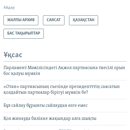
Айдар
ЖАЛПЫ АРХИВ
САЯСАТ
ҚАЗАҚСТАН
БАС ТАҚЫРЫПТАР
Ұқсас
Парламент Мәжілісіндегі Ақжол партиясына тиесілі орын
бос қалуы мүмкін
«Отан» партиясының съезінде президентттің саясатын
қолдайтын партиялар бірігуі мүмкін бе?
Бұл сайлау бұрынғы сайлаудан өзге емес
Қол жинауда билікке жақындар алға шықты