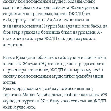
сайлау комиссиясының мүшесі болады.Оның
сөзінше «былтыр өткен сайлауға Жалпыұлттық
социал демкократиялық партия (ЖСДП) өз
өкілдерін ұсынбаған. Ал Алматы қаласына
жаңадан қосылған Наурызбай ауданы мен басқа да
бірқатар аудандар бойынша биыл наурыздың 31-
інде өткен сайлауда ЖСДП өкілдері дауыс ала
алмаған».
Батыс Қазақстан облыстық сайлау комиссиясының
хатшысы Жасұлан Нұрғожин де жоғарыда аталған
партияларды тізе келе, ЖСДП былтыр өз мүшесін
сайлау комиссиясының мүшелігіне ұсынбағанын
айтты.
Қызылорда қалалық сайлау комиссиясының
төрағасы Марат Аралбаевтың сөзінше қаладағы 679
мүшеден тұратын 97 сайлау комиссиясында ЖСДП
өкілі мүлде жоқ.