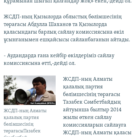
құрамынан шығып қалғандар жоқ» екен,-дейді ол.
ЖСДП-ның Қызылорда облыстық бөлімшесінің
төрағасы Абдулла Шаханов та Қызылорда
қаласындағы барлық сайлау комиссиясына өкіл
ұсынғанымен ешқайсысы сайланбағанын айтады.
- Аудандарда ғана кейбір өкілдеріміз сайлау
комиссиясына өтті,-дейді ол.
ЖСДП-ның Алматы
қалалық партия
бөлімшесінің төрағасы
Тазабек Сәмбетбайдың
айтуынша былтыр 2014
ЖСДП-ның Алматы
жылы өткен сайлау
қалалық партия
бөлімшесінің
комиссияларын сайлауға
төрағасыТазабек
ЖСДП-ның Алматы қаласы