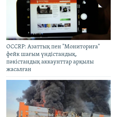
OCCRP: Азаттық пен "Мониториға"
фейк шағым үндістандық,
пәкістандық аккаунттар арқылы
жасалған