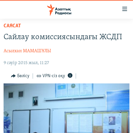
Accessibility
links
Skip
САЯСАТ
to
ЖАҢАЛЫҚТАР
Сайлау комиссиясындағы ЖСДП
main
САЯСАТ
content
Асылхан МАМАШҰЛЫ
AZATTYQTV
Skip
to
9 сәуір 2015 жыл, 11:27
ҚАҢТАР ОҚИҒАСЫ
main
АДАМ ҚҰҚЫҚТАРЫ
Navigation
Бөлісу
VPN-сіз оқу
Skip
ӘЛЕУМЕТ
to
ӘЛЕМ
Search
АРНАЙЫ ЖОБАЛАР
Русский