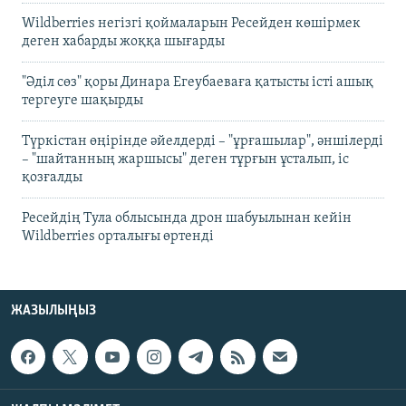
Wildberries негізгі қоймаларын Ресейден көшірмек
деген хабарды жоққа шығарды
"Әділ сөз" қоры Динара Егеубаеваға қатысты істі ашық
тергеуге шақырды
Түркістан өңірінде әйелдерді – "ұрғашылар", әншілерді
– "шайтанның жаршысы" деген тұрғын ұсталып, іс
қозғалды
Ресейдің Тула облысында дрон шабуылынан кейін
Wildberries орталығы өртенді
ЖАЗЫЛЫҢЫЗ