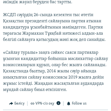
әкімдік жауап беруден бас тартты.
ЖСДП сәуірдің 26-сында кезектен тыс өтетін
Қазақстан президенті сайлауына партия атынан
кандидатура ұсынбайтынын мәлімдеген. Партия
төрағасы Жармахан Тұяқбай нәтижесі алдын-ала
белгілі сайлауға қатысудың мәні жоқ деп санайды.
«Сайлау туралы» заңға сәйкес саяси партиялар
ұсынған кандидаттар бойынша мәслихаттар сайлау
комиссияларын құрып, олар бес жылға сайланады.
Қазақстанда былтыр, 2014 жылы сәуір айында
анықталған сайлау комиссиясы 2019 жылға дейін
жұмыс істейді. Жаңадан жасақталған аудандарда
мұндай сайлау биыл өткізілген.
Бөлісу
VPN-сіз оқу
Follow us