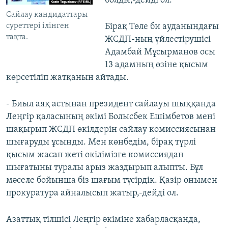
болды,-дейді ол.
Cайлау кандидаттары
суреттері ілінген
Бірақ Төле би ауданындағы
тақта.
ЖСДП-ның үйлестірушісі
Адамбай Мұсырманов осы
13 адамның өзіне қысым
көрсетіліп жатқанын айтады.
- Биыл аяқ астынан президент сайлауы шыққанда
Леңгір қаласының әкімі Болысбек Ешімбетов мені
шақырып ЖСДП өкілдерін сайлау комиссиясынан
шығаруды ұсынды. Мен көнбедім, бірақ түрлі
қысым жасап жеті өкілімізге комиссиядан
шығатыны туралы арыз жаздырып алыпты. Бұл
мәселе бойынша біз шағым түсірдік. Қазір онымен
прокуратура айналысып жатыр,-дейді ол.
Азаттық тілшісі Леңгір әкіміне хабарласқанда,