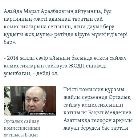
Алайда Марат Аралбаевтың айтуынша, бұл
партияның «жеті адамнан тұратын сай
комиссияларына сегізінші, яғни дауыс беру
құқығы жоқ мүше» ретінде кіруге мүмкіндіктері
бар».
- 2014 жылы сәуір айының басында өткен сайлау
комиссияларын сайлауға ЖСДП ешкімді
ұсынбаған, - дейді ол.
Тиісті комиссия құрамы
жайлы сұрағанда Орталық
сайлау комиссиясының
хатшысы Бақыт Мелдешев
Азаттыққа телефон арқылы
Орталық сайлау
жауап беруден бас тартты
комиссиясының
хатшысы Бақыт