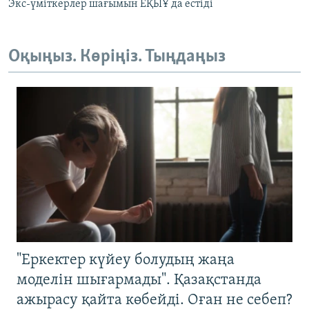
Экс-үміткерлер шағымын ЕҚЫҰ да естіді
Оқыңыз. Көріңіз. Тыңдаңыз
"Еркектер күйеу болудың жаңа
моделін шығармады". Қазақстанда
ажырасу қайта көбейді. Оған не себеп?