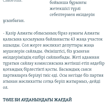
Сәмбетбай.
бойынша бұрынғы
жетекшісі түрлі
себептермен өкілдерін
ұсынбаған.
- Қазір Алматы облысының біраз аумағы Алматы
қаласына қосылуына байланысты 43 жаңа участок
ашылды. Сол жерге мәслихат депуттары жаңа
мүшелерін сайлады. Өкініштісі, біз ұсынған
өкілдеріміздің ешбірі сайланбады. Жеті адамнан
тұратын сайлау комиссиясына жетінші етіп әлдебір
қоғамдық бірлестікті қосты. Басымдық саяси
партияларға берілуі тиіс еді. Осы негізде біз партия
атынан мәслихатты сотқа беріп жатырмыз,-дейді
ол.
ТӨЛЕ БИ АУДАНЫНДАҒЫ ЖАҒДАЙ