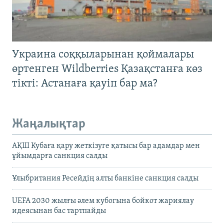
Украина соққыларынан қоймалары
өртенген Wildberries Қазақстанға көз
тікті: Астанаға қауіп бар ма?
Жаңалықтар
АҚШ Кубаға қару жеткізуге қатысы бар адамдар мен
ұйымдарға санкция салды
Ұлыбритания Ресейдің алты банкіне санкция салды
UEFA 2030 жылғы әлем кубогына бойкот жариялау
идеясынан бас тартпайды