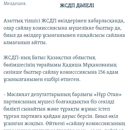
Мелдешев.
ЖСДП ДӘЛЕЛІ
Азаттық тілшісі ЖСДП өкілдерімен хабарласқанда,
олар сайлау комиссиясына мүшелікке былтыр да,
биыл да өкілдер ұсынғанымен ешқайсысы сайлана
алмағанын айтты.
ЖСДП-ның Батыс Қазақстан облыстық
бөлімшесінің төрайымы Қадиша Мұқанованың
сөзінше былтыр сайлау комисссиясына 156 адам
ұсынылғанымен ешбірі өтпеген.
- Мәслихат депутаттарының барлығы «Нұр Отан»
партиясының мүшесі болғандықтан біз секілді
билікті сынайтын және тұрақты жұмыс істеп
тұрған партияға қайдан дауыс берсін. Биыл өкіл
ұсынған жоқпыз. Өйткені «сайлау комиссиясының