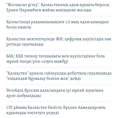
"Жосықсыз ұстау". Қазақстанның адам құқығы бюросы
Ермек Нарымбаев жайлы мәлімдеме жасады
Қазақстанда рақымшылықпен 1,5 мың адам қамаудан
босап шықты
Қазақстан мектептерінде ЖИ, цифрлық қауіпсіздік пән
ретінде оқытылады
БАҚ: КҚК танкер тапшылығы мен қауіпсіздікке бола
мұнай тиеуді үзіп-созуға мәжбүр
"Қазақстан" арнасы сайлауалды дебаттағы сауалнамада
"ешқандай бұрмалау болған жоқ" дейді
Ресейдің Ярослав қаласындағы ірі мұнай зауытына
дрон шабуылдады
CPJ ұйымы Қазақстан билігін Лұқпан Ахмедияровты
қудалауды тоқтатуға үндеді