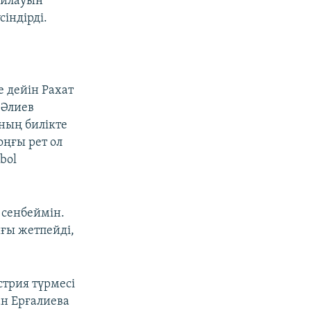
айлауын
індірді.
 дейін Рахат
«Әлиев
оның билікте
ңғы рет ол
bol
 сенбеймін.
ығы жетпейді,
стрия түрмесі
ан Ерғалиева