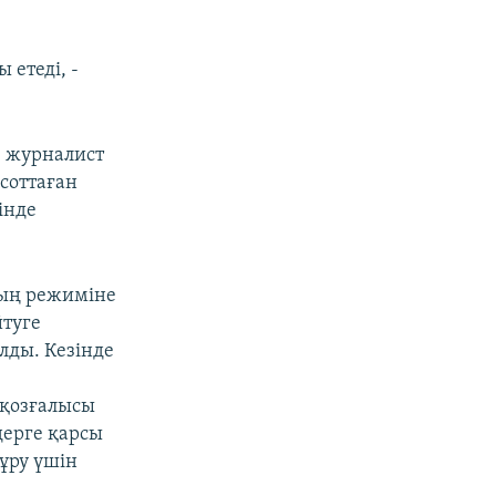
етеді, -
з журналист
соттаған
інде
тың режиміне
йтуге
олды. Кезінде
 қозғалысы
дерге қарсы
ұру үшін