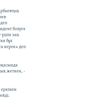
арбаевтың
иев
 деп
идент болуға
 үшін заң
ан бұл
са керек» деп
арқасында
ық жеткен, -
 еркінен
ейді.