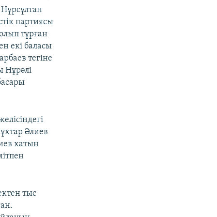
 Нұрсұлтан
стік партиясы
олып тұрған
ен екі баласы
арбаев тегіне
ы Нұрәлі
басары
желісіндегі
ұхтар Әлиев
лиев хатын
мітпен
ектен тыс
ан.