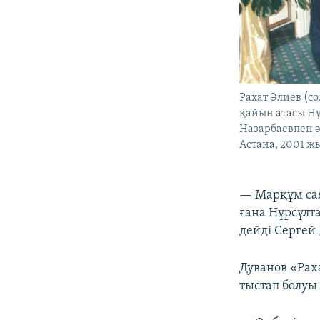
Рахат Әлиев (со
қайын атасы Н
Назарбаевпен ә
Астана, 2001 ж
— Марқұм сая
ғана Нұрсұлт
дейді Сергей
Дуванов «Рах
тыстап болуы