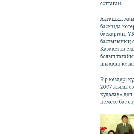
соттаған.
Алғашқы мама
басында көте
басқарған, Ұ
бастығының о
Қазақстан ел
болып тағайы
шыққан кезде
Бір кездері 
2007 жылы өз
қудалау» деп
немесе бас са