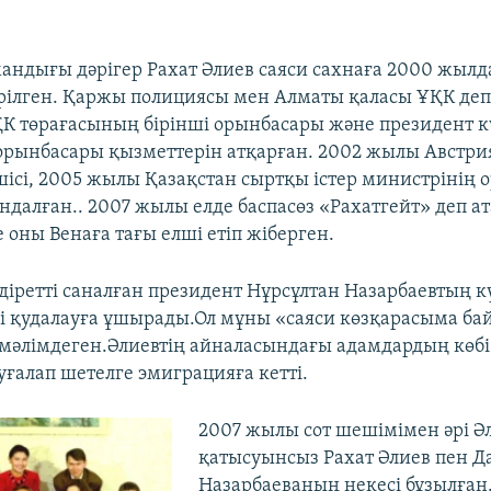
ндығы дәрігер Рахат Әлиев саяси сахнаға 2000 жыл
рілген. Қаржы полициясы мен Алматы қаласы ҰҚК де
ҚК төрағасының бірінші орынбасары және президент к
рынбасары қызметтерін атқарған. 2002 жылы Австри
шісі, 2005 жылы Қазақстан сыртқы істер министрінің
ндалған.. 2007 жылы елде баспасөз «Рахатгейт» деп а
 оны Венаға тағы елші етіп жіберген.
құдіретті саналған президент Нұрсұлтан Назарбаевтың 
і қудалауға ұшырады.Ол мұны «саяси көзқарасыма б
 мәлімдеген.Әлиевтің айналасындағы адамдардың көбі 
уғалап шетелге эмиграцияға кетті.
2007 жылы сот шешімімен әрі Ә
қатысуынсыз Рахат Әлиев пен Д
Назарбаеваның некесі бұзылған.