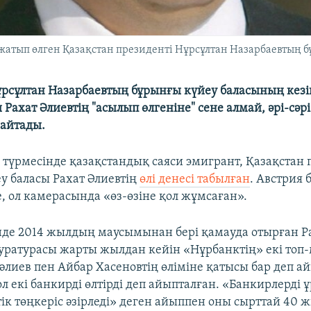
 жатып өлген Қазақстан президенті Нұрсұлтан Назарбаевтың 
рсұлтан Назарбаевтың бұрынғы күйеу баласының кезі
Рахат Әлиевтің "асылып өлгеніне" сене алмай, әрі-сәрі
айтады.
я түрмесінде қазақстандық саяси эмигрант, Қазақстан 
у баласы Рахат Әлиевтің
өлі денесі табылған
. Австрия 
, ол камерасында «өз-өзіне қол жұмсаған».
нде 2014 жылдың маусымынан бері қамауда отырған Р
уратурасы жарты жылдан кейін «Нұрбанктің» екі топ-
әлиев пен Айбар Хасеновтің өліміне қатысы бар деп а
л екі банкирді өлтірді деп айыпталған. «Банкирлерді ұ
ік төңкеріс әзірледі» деген айыппен оны сырттай 40 