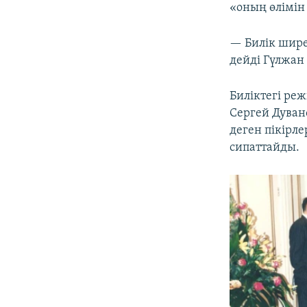
«оның өлімін
— Билік шире
дейді Гүлжан
Биліктегі ре
Сергей Дуван
деген пікірл
сипаттайды.