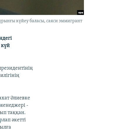
бұрынғы күйеу баласы, саяси эммигрант
ндегі
 күй
президентінің
билігінің
ахат Әлиевке
менеджері -
йып таққан.
рлап әкетті
жылға