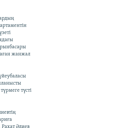
дардың
партаментін
үзеті
ядағы
 орынбасары
таған жанжал
күйеубаласы
айланысты
түрмеге түсті
лиевтің
ариға
 Рахат Әлиев