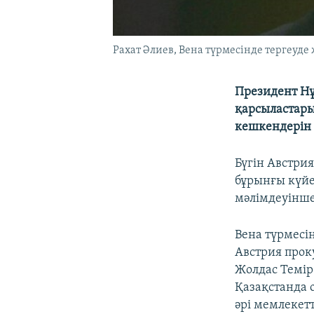
Рахат Әлиев, Вена түрмесінде тергеуде
Президент Нұ
қарсыластары 
кешкендерін 
Бүгін Австри
бұрынғы күйе
мәлімдеуінше
Вена түрмесі
Австрия прок
Жолдас Темір
Қазақстанда о
әрі мемлекетт