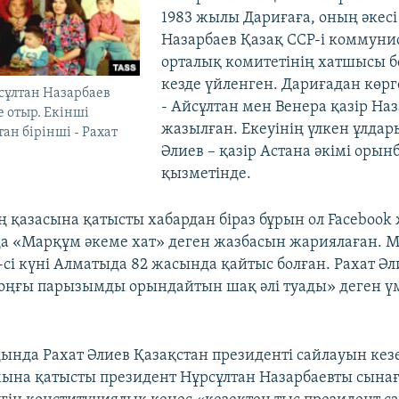
1983 жылы Дариғаға, оның әкесі
Назарбаев Қазақ ССР-і коммуни
орталық комитетінің хатшысы б
кезде үйленген. Дариғадан көрг
сұлтан Назарбаев
- Айсұлтан мен Венера қазір Наз
е отыр. Екінші
жазылған. Екеуінің үлкен ұлдар
ан бірінші - Рахат
Әлиев – қазір Астана әкімі орын
қызметінде.
ң қазасына қатысты хабардан біраз бұрын ол Facebook 
 «Марқұм әкеме хат» деген жазбасын жариялаған. М
-сі күні Алматыда 82 жасында қайтыс болған. Рахат Ә
соңғы парызымды орындайтын шақ әлі туады» деген ү
ында Рахат Әлиев Қазақстан президенті сайлауын кез
мына қатысты президент Нұрсұлтан Назарбаевты сынағ