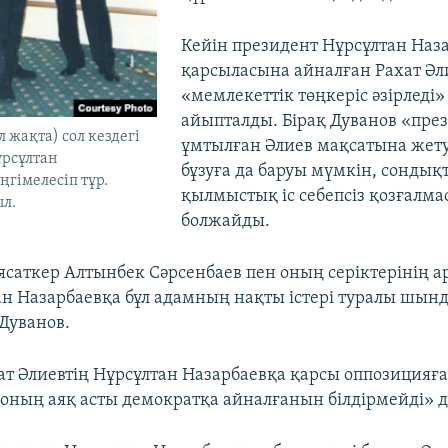
Кейін президент Нұрсұлтан Наз
қарсыласына айналған Рахат Әл
«мемлекеттік төңкеріс әзірледі»
айыпталды. Бірақ Дуванов «през
л жақта) сол кездегі
ұмтылған Әлиев мақсатына жету
ұрсұлтан
бұзуға да баруы мүмкін, сондықт
ңгімелесіп тұр.
қылмыстық іс себепсіз қозғалма
ыл.
болжайды.
саткер Алтынбек Сәрсенбаев пен оның серіктерінің 
ан Назарбаевқа бұл адамның нақты істері туралы шынд
 Дуванов.
ат Әлиевтің Нұрсұлтан Назарбаевқа қарсы оппозицияға
 оның аяқ асты демократқа айналғанын білдірмейді» д