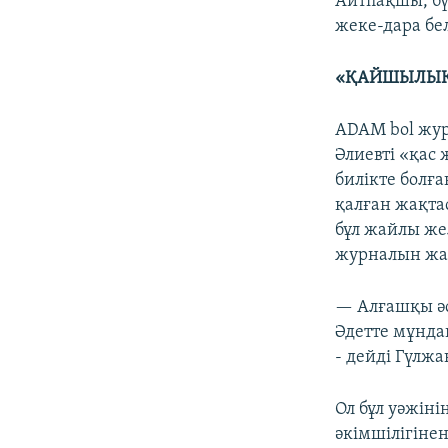
Айтпақшы, бү
жеке-дара бел
«ҚАЙШЫЛЫҚ
ADAM bol жур
Әлиевті «қас
билікте болғ
қалған жақта
бұл жайлы же
журналын жаб
— Алғашқы әс
Әдетте мұнда
- дейді Гүлжа
Ол бұл уәжін
әкімшілігіне