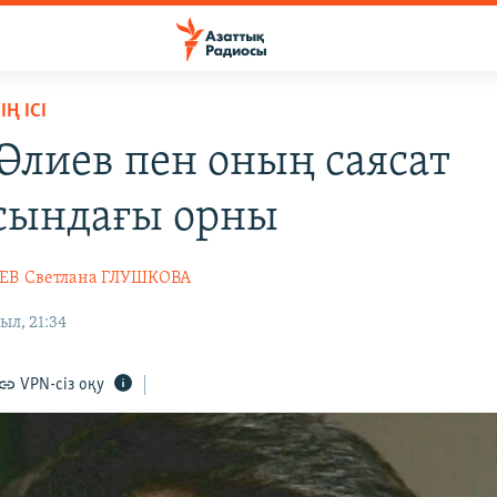
Ң ІСІ
 Әлиев пен оның саясат
сындағы орны
ЕВ
Светлана ГЛУШКОВА
ыл, 21:34
VPN-сіз оқу