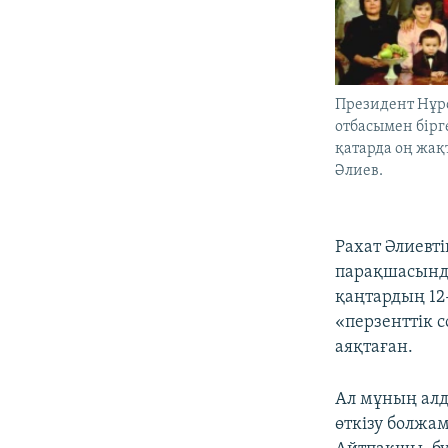
Президент Нұр
отбасымен бірг
қатарда оң жақт
Әлиев.
Рахат Әлиевті
парақшасында
қаңтардың 12
«перзенттік 
аяқтаған.
Ал мұның алд
өткізу болжа