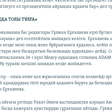
гін конституциялық кеңес «кезектен тыс президент с
гілеуге ел президентінің айрықша құқығы бар» деп түс
ҚА ТОЛЫ ТҰЛҒА»
налының бас редакторы Гүлжан Ерғалиева күні бүгінге
 жауым» деп есептейтінін мәлімдеп келген. Ерғалиева 
ан кезде мені оның жеке бұйрығымен қудаласа, кейін 
стары мен басқаратын басылымды қудалады» дейді. Со
лтоқсанның 24-і күні Медеу аудандық сотының ADAM 
у туралы шешімі шыққан кезде мәлімдеген.
ер – оның өзіне қол жұмсағанына сенгім келмейді әрі
й адамдардың тіпті мұндай қадамға баруға да батылд
н Ерғалиева.
ің айғағы ретінде Рахат Әлиев қастандықтан қорқып Ав
н басқа камераға ауыстыруды сұрағанын айтады. Гүлж