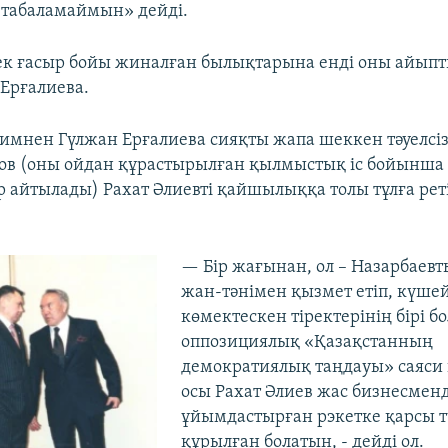
 табаламаймын» дейді.
к ғасыр бойы жиналған былықтарына енді оны айыпты 
 Ерғалиева.
жимнен Гүлжан Ерғалиева сияқты жапа шеккен тәуелсі
ов (оны ойдан құрастырылған қылмыстық іс бойынша 
ер айтылады) Рахат Әлиевті қайшылыққа толы тұлға рет
— Бір жағынан, ол – Назарбаев
жан-тәнімен қызмет етіп, күше
көмектескен тіректерінің бірі б
оппозициялық «Қазақстанның
демократиялық таңдауы» саяси
осы Рахат Әлиев жас бизнесмен
ұйымдастырған рэкетке қарсы т
құрылған болатын, - дейді ол.