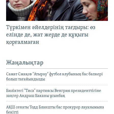
Түркімен әйелдерінің тағдыры: өз
елінде де, жат жерде де құқығы
қорғалмаған
Жаңалықтар
Самат Смақов "Атырау" футбол клубының бас бапкері
болып тағайындалды
Биліктегі "Тиса" партиясы Венгрия президенттігіне
заңгер Андраш Баканы ұсынбақ
АҚШ сенаты Тодд Бланшты бас прокурор лауазымына
бекітті