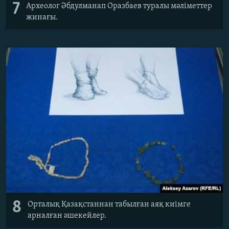
7
Археолог Әбдулманап Оразбаев туралы мәліметтер
жинағы.
8
Орталық Қазақстаннан табылған аяқ киімге
арналған әшекейлер.