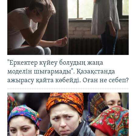
"Еркектер күйеу болудың жаңа
моделін шығармады". Қазақстанда
ажырасу қайта көбейді. Оған не себеп?