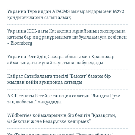
Украина Түркиядан ATACMS зымырандары мен M270
қондырғыларын сатып алмақ
Украина КҚК-дағы Қазақстан мұнайының экспортына
қатысы бар инфрақұрылымға шабуылдамауға келіскен
– Bloomberg
Украина Ресейдің Самара облысы мен Краснодар
аймағындағы мұнай зауытына шабуылдады
Қайрат Сатыбалдыға тиесілі "Байсат" базары бір
жылдан кейін аукционда сатылды
АҚШ сенаты Ресейге санкция салатын "Линдси Грэм
заң жобасын" мақұлдады
Wildberries қоймаларының бір бөлігін "Қазақстан,
Өзбекстан және Беларуське көшірмек"