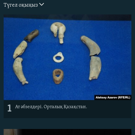
Түгел оқыңыз
ЖАЗЫЛЫҢЫЗ
Басқа тілдерде
1
Ат әбзелдері. Орталық Қазақстан.