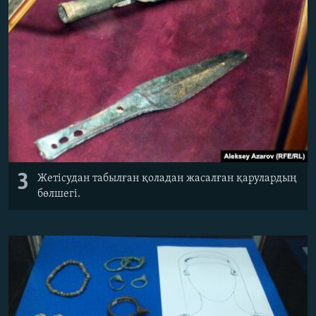
3
Жетісудан табылған қоладан жасалған қарулардың
бөлшегі.