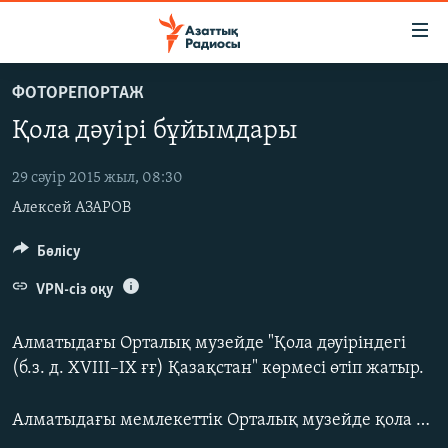
Accessibility
links
Skip
ФОТОРЕПОРТАЖ
to
ЖАҢАЛЫҚТАР
Қола дәуірі бұйымдары
main
САЯСАТ
content
AZATTYQTV
Skip
29 сәуір 2015 жыл, 08:30
to
Алексей АЗАРОВ
ҚАҢТАР ОҚИҒАСЫ
main
АДАМ ҚҰҚЫҚТАРЫ
Бөлісу
Navigation
Skip
ӘЛЕУМЕТ
VPN-сіз оқу
to
ӘЛЕМ
Search
Алматыдағы Орталық музейде "Қола дәуіріндегі
АРНАЙЫ ЖОБАЛАР
(б.з. д. XVIII–IX ғғ) Қазақстан" көрмесі өтіп жатыр.
Русский
Алматыдағы мемлекеттік Орталық музейде қола дәуіріне қатысты екі мыңнан астам жәдігер жинақталған. Оның бір бөлігі 28 сәуірде ашылған "Қола дәуіріндегі (б.з. д. XVIII–IX ғғ) Қазақстан" көрмесіне қойылды.