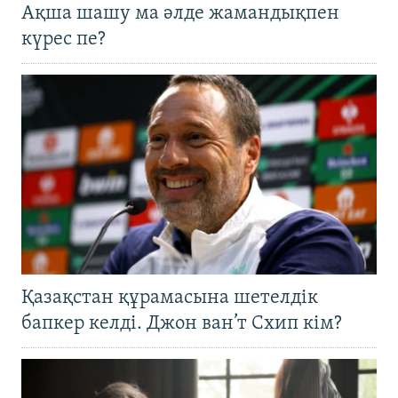
Ақша шашу ма әлде жамандықпен
күрес пе?
Қазақстан құрамасына шетелдік
бапкер келді. Джон ван’т Схип кім?