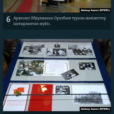
6
Археолог Әбдулманап Оразбаев туралы мәліметтер
шоғырланған мүйіс.