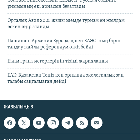
YouTube видеохостинг қызметі "Русская община"
ұйымының екі арнасын бұғаттады
Орталық Азия 2025 жылы әлемде туризм ең жылдам
өскен өңір атанды
Пашинян: Армения Еуроодақ пен ЕАЭО-ның бірін
таңдау жайлы референдум өткізбейді
Білім грант иегерлерінің тізімі жарияланды
БАҚ: Қазақстан Теңіз кен орнында экологиялық заң
талабы сақталмаған дейді
ЖАЗЫЛЫҢЫЗ