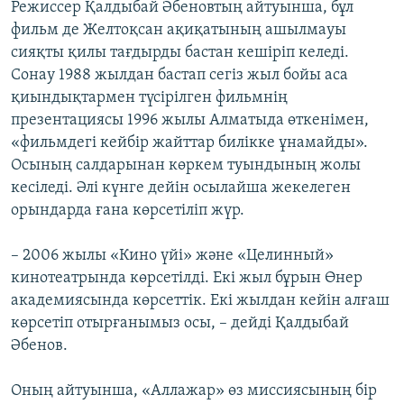
Режиссер Қалдыбай Әбеновтың айтуынша, бұл
фильм де Желтоқсан ақиқатының ашылмауы
сияқты қилы тағдырды бастан кешіріп келеді.
Сонау 1988 жылдан бастап сегіз жыл бойы аса
қиындықтармен түсірілген фильмнің
презентациясы 1996 жылы Алматыда өткенімен,
«фильмдегі кейбір жайттар билікке ұнамайды».
Осының салдарынан көркем туындының жолы
кесіледі. Әлі күнге дейін осылайша жекелеген
орындарда ғана көрсетіліп жүр.
– 2006 жылы «Кино үйі» және «Целинный»
кинотеатрында көрсетілді. Екі жыл бұрын Өнер
академиясында көрсеттік. Екі жылдан кейін алғаш
көрсетіп отырғанымыз осы, – дейді Қалдыбай
Әбенов.
Оның айтуынша, «Аллажар» өз миссиясының бір