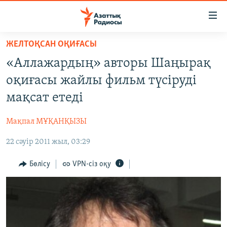
Accessibility
links
Skip
ЖЕЛТОҚСАН ОҚИҒАСЫ
to
ЖАҢАЛЫҚТАР
«Аллажардың» авторы Шаңырақ
main
САЯСАТ
content
оқиғасы жайлы фильм түсіруді
AZATTYQTV
Skip
мақсат етеді
to
ҚАҢТАР ОҚИҒАСЫ
main
Мақпал МҰҚАНҚЫЗЫ
АДАМ ҚҰҚЫҚТАРЫ
Navigation
Skip
22 сәуір 2011 жыл, 03:29
ӘЛЕУМЕТ
to
ӘЛЕМ
Бөлісу
VPN-сіз оқу
Search
АРНАЙЫ ЖОБАЛАР
Русский