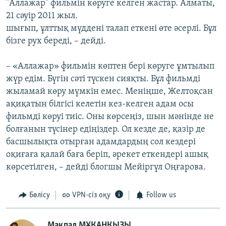
"Аллажар" фильмін көруге келген жастар. Алматы,
21 сәуір 2011 жыл.
шығып, ұлттық мүддені талап еткені өте әсерлі. Бұл
бізге рух береді, – дейді.
– «Аллажар» фильмін көптен бері көруге ұмтылып
жүр едім. Бүгін сәті түскен сияқты. Бұл фильмді
жыламай көру мүмкін емес. Меніңше, Желтоқсан
ақиқатын білгісі келетін кез-келген адам осы
фильмді көруі тиіс. Оны көрсеңіз, шын мәнінде не
болғанын түсінер едіңіздер. Ол кезде де, қазір де
басшылықта отырған адамдардың сол кездері
оқиғаға қалай баға беріп, әрекет еткендері ашық
көрсетілген, – дейді блогшы Мейіргүл Оңғарова.
Бөлісу
VPN-сіз оқу
Follow us
Мақпал МҰҚАНҚЫЗЫ