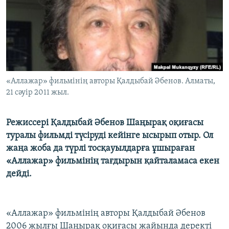
ЖАЗЫЛЫҢЫЗ
Басқа тілдерде
«Аллажар» фильмінің авторы Қалдыбай Әбенов. Алматы,
21 сәуір 2011 жыл.
Режиссері Қалдыбай Әбенов Шаңырақ оқиғасы
туралы фильмді түсіруді кейінге ысырып отыр. Ол
жаңа жоба да түрлі тосқауылдарға ұшыраған
«Аллажар» фильмінің тағдырын қайталамаса екен
дейді.
«Аллажар» фильмінің авторы Қалдыбай Әбенов
2006 жылғы Шаңырақ оқиғасы жайында деректі