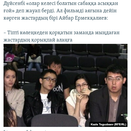
Дүйсенбі «олар келесі болатын сабаққа асыққан
ғой» деп жауап берді. Ал фильмді аяғына дейін
көрген жастардың бірі Айбар Ермекқалиев:
– Тіпті көлеңкеден қорқатын заманда мыңдаған
жастардың қорықпай алаңға