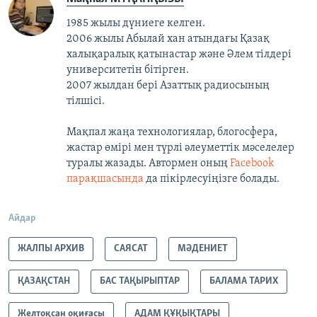
1985 жылы дүниеге келген.
2006 жылы Абылай хан атындағы Қазақ
халықаралық қатынастар және Әлем тілдері
университетін бітірген.
2007 жылдан бері Азаттық радиосының
тілшісі.
Мақпал жаңа технологиялар, блогосфера,
жастар өмірі мен түрлі әлеуметтік мәселелер
туралы жазады. Автормен оның
Facebook
парақшасында
да пікірлесуіңізге болады.
Айдар
ЖАЛПЫ АРХИВ
САЯСАТ
МӘДЕНИЕТ
ҚАЗАҚСТАН
БАС ТАҚЫРЫПТАР
БАЛАМА ТАРИХ
Желтоқсан оқиғасы
АДАМ ҚҰҚЫҚТАРЫ