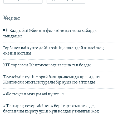
Ұқсас
Қалдыбай Әбеннің фильміне қатысты хабарды
тыңдаңыз
Горбачев әлі күнге дейін өзінің ешқандай кінәсі жоқ
екенін айтады
КГБ төрағасы Желтоқсан оқиғасына тап болды
Тәуелсіздік күніне орай баяндамасында президент
Желтоқсан оқиғасы туралы бір ауыз сөз айтпады
«Желтоқсан ызғары әлі күнге...»
«Шаңырақ көтерілісінен» бері төрт жыл өтсе де,
баспананы қирату үшін күш қолдану тиылған жоқ