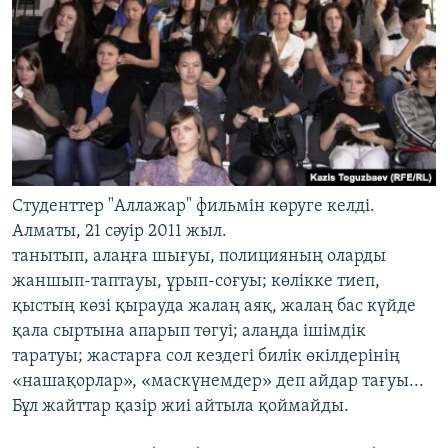
Студенттер "Аллажар" фильмін көруге келді.
Алматы, 21 сәуір 2011 жыл.
танытып, алаңға шығуы, полицияның оларды
жаншып-таптауы, ұрып-соғуы; көлікке тиеп,
қыстың көзі қырауда жалаң аяқ, жалаң бас күйде
қала сыртына апарып төгуі; алаңда ішімдік
таратуы; жастарға сол кездегі билік өкілдерінің
«нашақорлар», «маскүнемдер» деп айдар тағуы...
Бұл жайттар қазір жиі айтыла қоймайды.