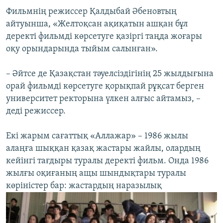
Фильмнің режиссер Қалдыбай Әбеновтың
айтуынша, «Желтоқсан ақиқатын ашқан бұл
деректі фильмді көрсетуге қазіргі таңда жоғары
оқу орындарында тыйым салынған».
– Әйтсе де Қазақстан тәуелсіздігінің 25 жылдығына
орай фильмді көрсетуге қорықпай рұқсат берген
университет ректорына үлкен алғыс айтамыз, –
деді режиссер.
Екі жарым сағаттық «Аллажар» – 1986 жылы
алаңға шыққан қазақ жастары жайлы, олардың
кейінгі тағдыры туралы деректі фильм. Онда 1986
жылғы оқиғаның ащы шындықтары туралы
көріністер бар: жастардың наразылық