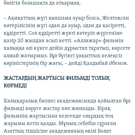
бөлігін болашақта да атқармақ.
– Ақиқаттың жүгі қаншама ауыр болса, Желтоқсан
көтерілісінің жүгі одан да ауыр, одан да қасіретті,
құдіретті. Сол құдіретті жүкті көтеріп жүргеніме
қазір 20 жылдан асып кетті. «Аллажар» фильмін
халыққа әлі күнге дейін дұрыстап таратып, көрсете
алмай жатырмыз. Бұл бүгінгі уақыттың келеңсіз
көріністерінің бір жағы, – дейді Қалдыбай Әбенов.
ЖАСТАРДЫҢ ЖАРТЫСЫ ФИЛЬМДІ ТОЛЫҚ
КӨРМЕДІ
Халықаралық бизнес академиясында қойылған бұл
фильмді көруге жастар көп жиналды. Бірақ
фильмнің жартысына келгенде олардың тең
жарымы кетіп қалды. Мұның себебін сұраған
Азаттық тілшісіне академияның өкілі Болат