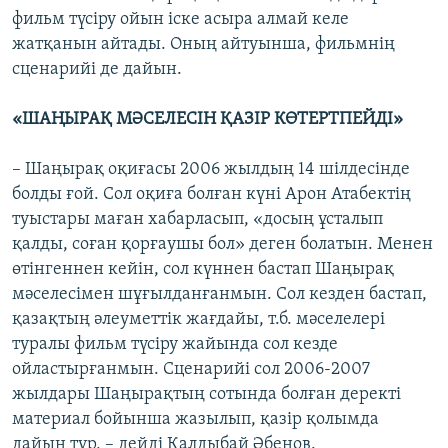
фильм түсіру ойын іске асыра алмай келе
жатқанын айтады. Оның айтуынша, фильмнің
сценарийі де дайын.
«ШАҢЫРАҚ МӘСЕЛЕСІН ҚАЗІР КӨТЕРТПЕЙДІ»
– Шаңырақ оқиғасы 2006 жылдың 14 шілдесінде
болды ғой. Сол оқиға болған күні Арон Атабектің
туыстары маған хабарласып, «досың ұсталып
қалды, соған қорғаушы бол» деген болатын. Менен
өтінгеннен кейін, сол күннен бастап Шаңырақ
мәселесімен шұғылданғанмын. Сол кезден бастап,
қазақтың әлеуметтік жағдайы, т.б. мәселелері
туралы фильм түсіру жайында сол кезде
ойластырғанмын. Сценарийі сол 2006-2007
жылдары Шаңырақтың сотында болған деректі
материал бойынша жазылып, қазір қолымда
дайын тұр, – дейді Қалдыбай Әбенов.