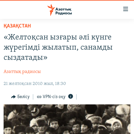
Accessibility
links
Skip
ҚАЗАҚСТАН
to
ЖАҢАЛЫҚТАР
«Желтоқсан ызғары әлі күнге
main
САЯСАТ
content
жүрегімді жылатып, санамды
AZATTYQTV
Skip
сыздатады»
to
ҚАҢТАР ОҚИҒАСЫ
main
Азаттық радиосы
АДАМ ҚҰҚЫҚТАРЫ
Navigation
Skip
21 желтоқсан 2010 жыл, 18:30
ӘЛЕУМЕТ
to
ӘЛЕМ
Бөлісу
VPN-сіз оқу
Search
АРНАЙЫ ЖОБАЛАР
Русский