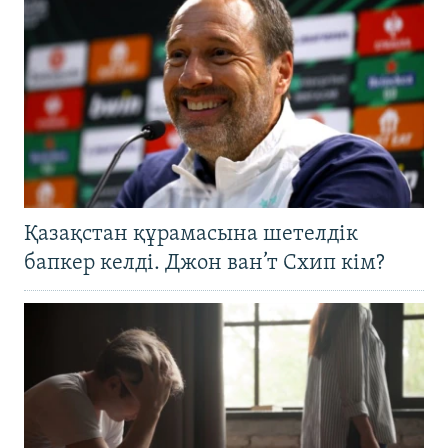
Қазақстан құрамасына шетелдік
бапкер келді. Джон ван’т Схип кім?