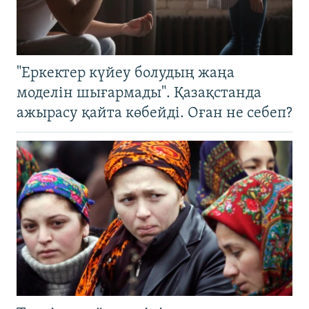
"Еркектер күйеу болудың жаңа
моделін шығармады". Қазақстанда
ажырасу қайта көбейді. Оған не себеп?