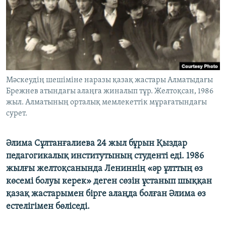
ЖАЗЫЛЫҢЫЗ
Басқа тілдерде
Мәскеудің шешіміне наразы қазақ жастары Алматыдағы
Брежнев атындағы алаңға жиналып тұр. Желтоқсан, 1986
жыл. Алматының орталық мемлекеттік мұрағатындағы
сурет.
Әлима Сұлтанғалиева 24 жыл бұрын Қыздар
педагогикалық институтының студенті еді. 1986
жылғы желтоқсанында Лениннің «әр ұлттың өз
көсемі болуы керек» деген сөзін ұстанып шыққан
қазақ жастарымен бірге алаңда болған Әлима өз
естелігімен бөліседі.