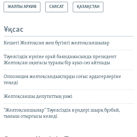
ЖАЛПЫ АРХИВ
САЯСАТ
ҚАЗАҚСТАН
Ұқсас
Кешегі Желтоқсан мен бүгінгі желтоқсаншылар
Тәуелсіздік күніне орай баяндамасында президент
Желтоқсан оқиғасы туралы бір ауыз сөз айтпады
Оппозиция желтоқсандықтарды соғыс ардагерлеріне
теңеді
Желтоқсаншы депутаттың уәжі
"Желтоқсаншылар" Тәуелсіздік күндері шырқ бұзбай,
тыныш отырғысы келеді