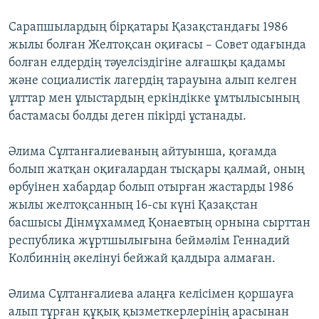
Сарапшылардың бірқатары Қазақстандағы 1986
жылы болған Желтоқсан оқиғасы – Совет одағында
болған елдердің тәуелсіздігіне алғашқы қадамы
және социалистік лагердің тарауына алып келген
ұлттар мен ұлыстардың еркіндікке ұмтылысының
бастамасы болды деген пікірді ұстанады.
Әлима Сұлтанғалиеваның айтуынша, қоғамда
болып жатқан оқиғалардан тысқары қалмай, оның
өрбуінен хабардар болып отырған жастарды 1986
жылы желтоқсанның 16-сы күні Қазақстан
басшысы Дінмұхаммед Қонаевтың орнына сырттан
республика жұртшылығына беймәлім Геннадий
Колбиннің әкелінуі бейжай қалдыра алмаған.
Әлима Сұлтанғалиева алаңға келісімен қоршауға
алып тұрған құқық қызметкерлерінің арасынан