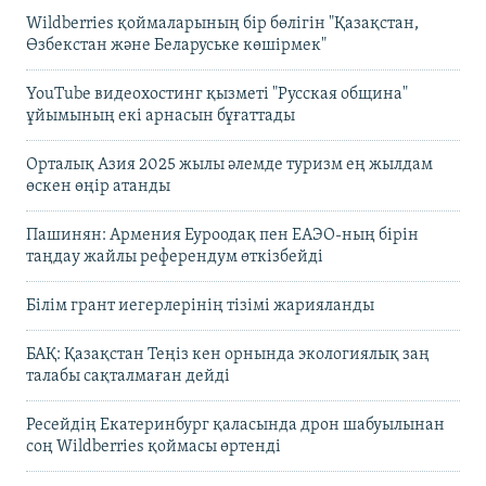
Wildberries қоймаларының бір бөлігін "Қазақстан,
Өзбекстан және Беларуське көшірмек"
YouTube видеохостинг қызметі "Русская община"
ұйымының екі арнасын бұғаттады
Орталық Азия 2025 жылы әлемде туризм ең жылдам
өскен өңір атанды
Пашинян: Армения Еуроодақ пен ЕАЭО-ның бірін
таңдау жайлы референдум өткізбейді
Білім грант иегерлерінің тізімі жарияланды
БАҚ: Қазақстан Теңіз кен орнында экологиялық заң
талабы сақталмаған дейді
Ресейдің Екатеринбург қаласында дрон шабуылынан
соң Wildberries қоймасы өртенді