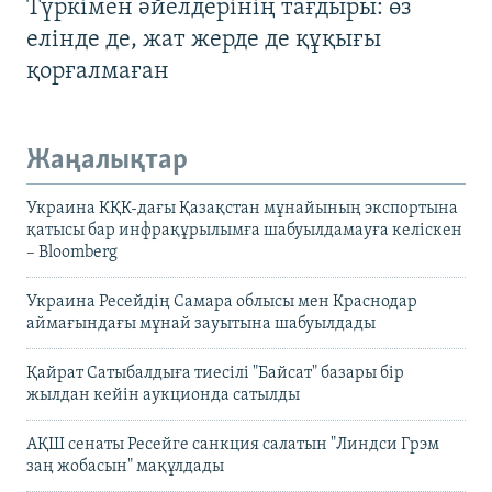
Түркімен әйелдерінің тағдыры: өз
елінде де, жат жерде де құқығы
қорғалмаған
Жаңалықтар
Украина КҚК-дағы Қазақстан мұнайының экспортына
қатысы бар инфрақұрылымға шабуылдамауға келіскен
– Bloomberg
Украина Ресейдің Самара облысы мен Краснодар
аймағындағы мұнай зауытына шабуылдады
Қайрат Сатыбалдыға тиесілі "Байсат" базары бір
жылдан кейін аукционда сатылды
АҚШ сенаты Ресейге санкция салатын "Линдси Грэм
заң жобасын" мақұлдады