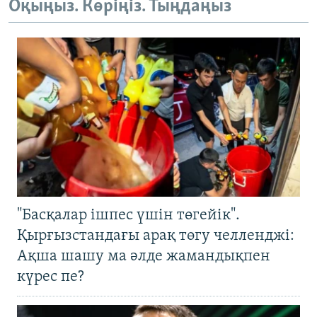
Оқыңыз. Көріңіз. Тыңдаңыз
"Басқалар ішпес үшін төгейік".
Қырғызстандағы арақ төгу челленджі:
Ақша шашу ма әлде жамандықпен
күрес пе?