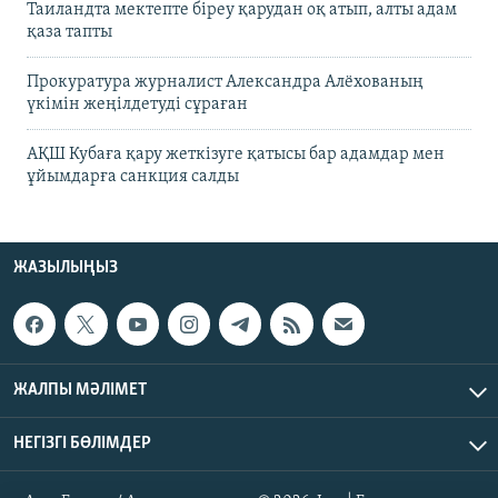
Таиландта мектепте біреу қарудан оқ атып, алты адам
қаза тапты
Прокуратура журналист Александра Алёхованың
үкімін жеңілдетуді сұраған
АҚШ Кубаға қару жеткізуге қатысы бар адамдар мен
ұйымдарға санкция салды
ЖАЗЫЛЫҢЫЗ
ЖАЛПЫ МӘЛІМЕТ
НЕГІЗГІ БӨЛІМДЕР