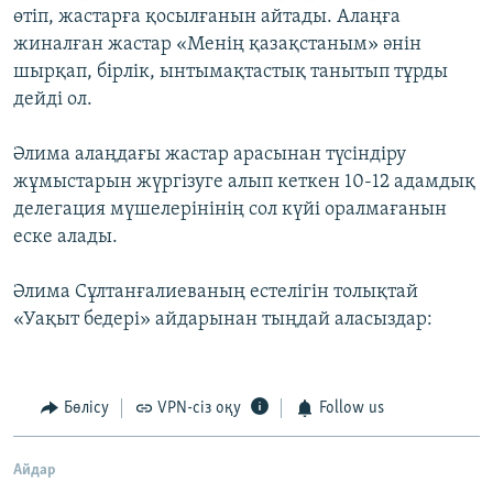
өтіп, жастарға қосылғанын айтады. Алаңға
жиналған жастар «Менің қазақстаным» әнін
шырқап, бірлік, ынтымақтастық танытып тұрды
дейді ол.
Әлима алаңдағы жастар арасынан түсіндіру
жұмыстарын жүргізуге алып кеткен 10-12 адамдық
делегация мүшелерінінің сол күйі оралмағанын
еске алады.
Әлима Сұлтанғалиеваның естелігін толықтай
«Уақыт бедері» айдарынан тыңдай аласыздар:
Бөлісу
VPN-сіз оқу
Follow us
Айдар