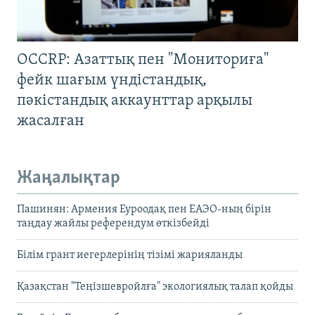
OCCRP: Азаттық пен "Мониториға"
фейк шағым үндістандық,
пәкістандық аккаунттар арқылы
жасалған
Жаңалықтар
Пашинян: Армения Еуроодақ пен ЕАЭО-ның бірін
таңдау жайлы референдум өткізбейді
Білім грант иегерлерінің тізімі жарияланды
Қазақстан "Теңізшевройлға" экологиялық талап қойды