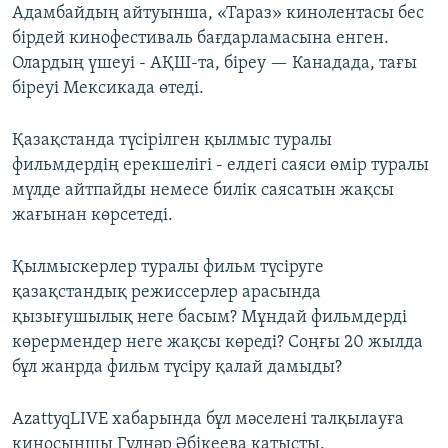
Адамбайдың айтуынша, «Тараз» кинолентасы бес
бірдей кинофестиваль бағдарламасына енген.
Олардың үшеуі - АҚШ-та, біреу — Канадада, тағы
біреуі Мексикада өтеді.
Қазақстанда түсірілген қылмыс туралы
фильмдердің ерекшелігі - елдегі саяси өмір туралы
мүлде айтпайды немесе билік саясатын жақсы
жағынан көрсетеді.
Қылмыскерлер туралы фильм түсіруге
қазақстандық режиссерлер арасында
қызығушылық неге басым? Мұндай фильмдерді
көрермендер неге жақсы көреді? Соңғы 20 жылда
бұл жанрда фильм түсіру қалай дамыды?
AzattyqLIVE хабарында бұл мәселені талқылауға
киносыншы Гүлнәр Әбікеева қатысты.