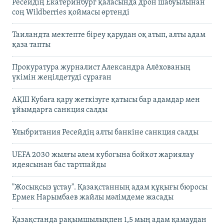
Ресейдің Екатеринбург қаласында дрон шабуылынан
соң Wildberries қоймасы өртенді
Таиландта мектепте біреу қарудан оқ атып, алты адам
қаза тапты
Прокуратура журналист Александра Алёхованың
үкімін жеңілдетуді сұраған
АҚШ Кубаға қару жеткізуге қатысы бар адамдар мен
ұйымдарға санкция салды
Ұлыбритания Ресейдің алты банкіне санкция салды
UEFA 2030 жылғы әлем кубогына бойкот жариялау
идеясынан бас тартпайды
"Жосықсыз ұстау". Қазақстанның адам құқығы бюросы
Ермек Нарымбаев жайлы мәлімдеме жасады
Қазақстанда рақымшылықпен 1,5 мың адам қамаудан