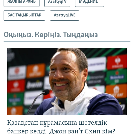
ЖАЛПЫ АРХИВ
AzattyqTV
МӘДЕНИЕТ
БАС ТАҚЫРЫПТАР
AzattyqLIVE
Оқыңыз. Көріңіз. Тыңдаңыз
Қазақстан құрамасына шетелдік
бапкер келді. Джон ван’т Схип кім?