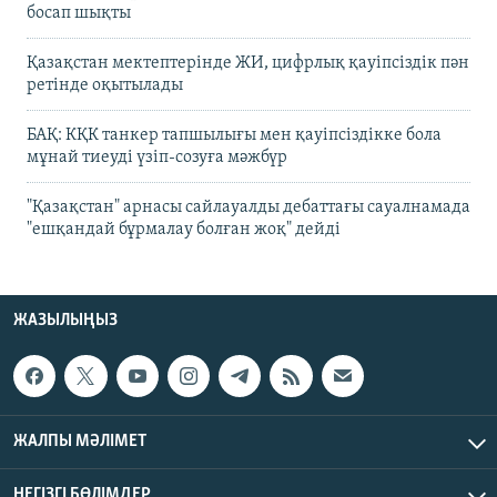
босап шықты
Қазақстан мектептерінде ЖИ, цифрлық қауіпсіздік пән
ретінде оқытылады
БАҚ: КҚК танкер тапшылығы мен қауіпсіздікке бола
мұнай тиеуді үзіп-созуға мәжбүр
"Қазақстан" арнасы сайлауалды дебаттағы сауалнамада
"ешқандай бұрмалау болған жоқ" дейді
ЖАЗЫЛЫҢЫЗ
ЖАЛПЫ МӘЛІМЕТ
НЕГІЗГІ БӨЛІМДЕР