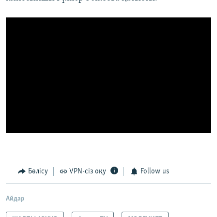
Бөлісу
VPN-сіз оқу
Follow us
Айдар