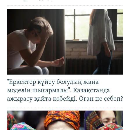
"Еркектер күйеу болудың жаңа
моделін шығармады". Қазақстанда
ажырасу қайта көбейді. Оған не себеп?