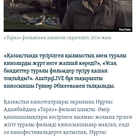
ЖАЗЫЛЫҢЫЗ
Басқа тілдерде
«Тараз» фильмінен алынған скриншот. 2016 жыл.
«Қазақстанда түсірілген қылмыстық әлем туралы
киноларды жұрт неге жаппай көреді?», «Ұсақ
бандиттер туралы фильмдер түсіру қашан
тоқтайды?». AzattyqLIVE бұл тақырыпты
киносыншы Гүлнәр Әбікеевамен талқылады.
Қазақстан кинотеатрлары экранына Нұртас
Адамбайдың «Тараз» фильмі шықты. Өмір
қиыншылықтары кесірінен қылмыс жолына түскен
жігіт туралы фильмді киносыншылар мақтап, енді
ол кинофестивальдерге қатыспақ. Нұртас