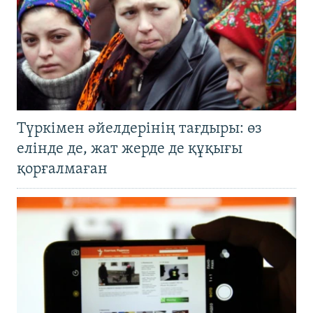
Түркімен әйелдерінің тағдыры: өз
елінде де, жат жерде де құқығы
қорғалмаған