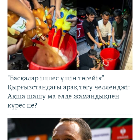
"Басқалар ішпес үшін төгейік".
Қырғызстандағы арақ төгу челленджі:
Ақша шашу ма әлде жамандықпен
күрес пе?