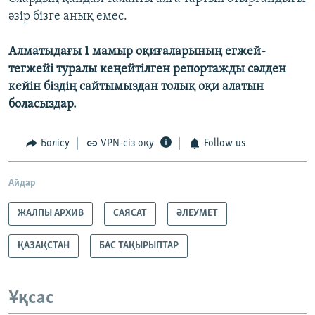
әзір бізге анық емес.
Алматыдағы 1 мамыр оқиғаларының егжей-
тегжейі туралы кеңейтілген репортажды сәлден
кейін біздің сайтымыздан толық оқи алатын
боласыздар.
Бөлісу
VPN-сіз оқу
Follow us
Айдар
ЖАЛПЫ АРХИВ
САЯСАТ
ӘЛЕУМЕТ
ҚАЗАҚСТАН
БАС ТАҚЫРЫПТАР
Ұқсас