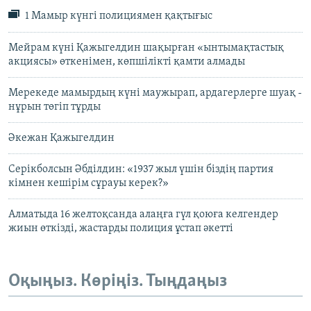
1 Мамыр күнгі полициямен қақтығыс
Мейрам күні Қажыгелдин шақырған «ынтымақтастық
акциясы» өткенімен, көпшілікті қамти алмады
Мерекеде мамырдың күні маужырап, ардагерлерге шуақ -
нұрын төгіп тұрды
Әкежан Қажыгелдин
Серікболсын Әбділдин: «1937 жыл үшін біздің партия
кімнен кешірім сұрауы керек?»
Алматыда 16 желтоқсанда алаңға гүл қоюға келгендер
жиын өткізді, жастарды полиция ұстап әкетті
Оқыңыз. Көріңіз. Тыңдаңыз