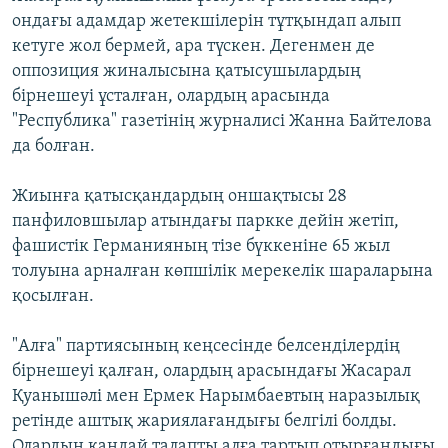
ондағы адамдар жетекшілерін тұтқындап алып
кетуге жол бермей, ара түскен. Дегенмен де
оппозиция жиналысына қатысушылардың
бірнешеуі ұсталған, олардың арасында
"Республика" газетінің журналисі Жанна Байтелова
да болған.
Жиынға қатысқандардың оншақтысы 28
панфиловшылар атындағы паркке дейін жетіп,
фашистік Германияның тізе бүккеніне 65 жыл
толуына арналған көпшілік мерекелік шараларына
қосылған.
"Алға" партиясының кеңсесінде белсенділердің
бірнешеуі қалған, олардың арасындағы Жасарал
Қуанышәлі мен Ермек Нарымбаевтың наразылық
ретінде аштық жариялағандығы белгілі болды.
Олардың қандай талапты алға тартып отырғандығы