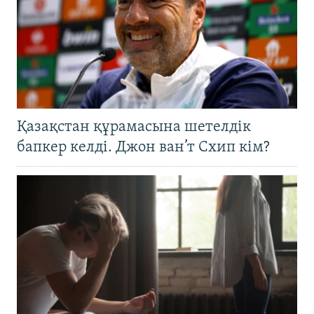
Қазақстан құрамасына шетелдік
бапкер келді. Джон ван’т Схип кім?