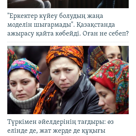
"Еркектер күйеу болудың жаңа
моделін шығармады". Қазақстанда
ажырасу қайта көбейді. Оған не себеп?
Түркімен әйелдерінің тағдыры: өз
елінде де, жат жерде де құқығы