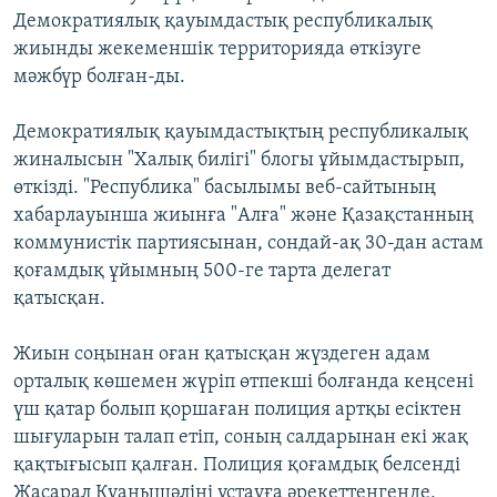
Демократиялық қауымдастық республикалық
жиынды жекеменшік территорияда өткізуге
мәжбүр болған-ды.
Демократиялық қауымдастықтың республикалық
жиналысын "Халық билігі" блогы ұйымдастырып,
өткізді. "Республика" басылымы веб-сайтының
хабарлауынша жиынға "Алға" және Қазақстанның
коммунистік партиясынан, сондай-ақ 30-дан астам
қоғамдық ұйымның 500-ге тарта делегат
қатысқан.
Жиын соңынан оған қатысқан жүздеген адам
орталық көшемен жүріп өтпекші болғанда кеңсені
үш қатар болып қоршаған полиция артқы есіктен
шығуларын талап етіп, соның салдарынан екі жақ
қақтығысып қалған. Полиция қоғамдық белсенді
Жасарал Қуанышәліні ұстауға әрекеттенгенде,