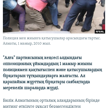
ЖАЗЫЛЫҢЫЗ
Басқа тілдерде
Полиция мен жиынға қатысушылар арасындағы тартыс.
Алматы, 1 мамыр, 2010 жыл.
"Алға" партиясының кеңсесі алдындағы
оппозициялық ұйымдардың 1 мамыр жиыны
полициямен қақтығыспен және қатысушылардың
бірқатарын тұтқындауларға жалғасты. Ал
қарапайым жұрттың бірқатары саябақтарда
мерекелік шараларда жүрді.
Билік Алматының орталық алаңдарының бірінде
митинг өткізуге рұқсат бермегендіктен