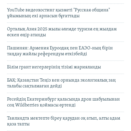
YouTube видеохостинг қызметі "Русская община"
ұйымының екі арнасын бұғаттады
Орталық Азия 2025 жылы әлемде туризм ең жылдам
өскен өңір атанды
Пашинян: Армения Еуроодақ пен ЕАЭО-ның бірін
таңдау жайлы референдум өткізбейді
Білім грант иегерлерінің тізімі жарияланды
БАҚ: Қазақстан Теңіз кен орнында экологиялық заң
талабы сақталмаған дейді
Ресейдің Екатеринбург қаласында дрон шабуылынан
соң Wildberries қоймасы өртенді
Таиландта мектепте біреу қарудан оқ атып, алты адам
қаза тапты