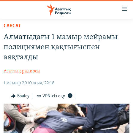
Accessibility
links
Skip
САЯСАТ
to
ЖАҢАЛЫҚТАР
Алматыдағы 1 мамыр мейрамы
main
САЯСАТ
content
полициямен қақтығыспен
AZATTYQTV
Skip
аяқталды
to
ҚАҢТАР ОҚИҒАСЫ
main
Азаттық радиосы
АДАМ ҚҰҚЫҚТАРЫ
Navigation
Skip
1 мамыр 2010 жыл, 22:18
ӘЛЕУМЕТ
to
ӘЛЕМ
Бөлісу
VPN-сіз оқу
Search
АРНАЙЫ ЖОБАЛАР
Русский