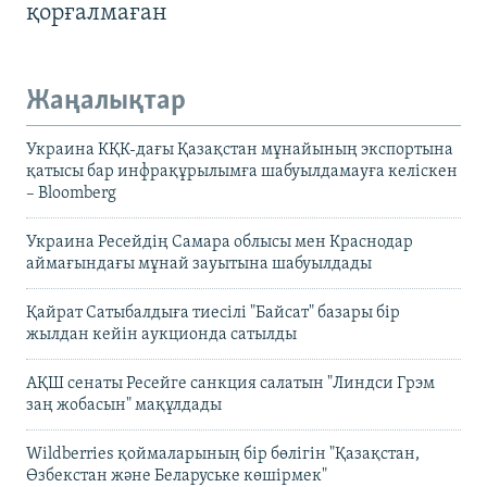
қорғалмаған
Жаңалықтар
Украина КҚК-дағы Қазақстан мұнайының экспортына
қатысы бар инфрақұрылымға шабуылдамауға келіскен
– Bloomberg
Украина Ресейдің Самара облысы мен Краснодар
аймағындағы мұнай зауытына шабуылдады
Қайрат Сатыбалдыға тиесілі "Байсат" базары бір
жылдан кейін аукционда сатылды
АҚШ сенаты Ресейге санкция салатын "Линдси Грэм
заң жобасын" мақұлдады
Wildberries қоймаларының бір бөлігін "Қазақстан,
Өзбекстан және Беларуське көшірмек"