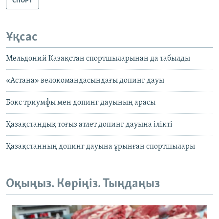
СПОРТ
Ұқсас
Мельдоний Қазақстан спортшыларынан да табылды
«Астана» велокомандасындағы допинг дауы
Бокс триумфы мен допинг дауының арасы
Қазақстандық тоғыз атлет допинг дауына ілікті
Қазақстанның допинг дауына ұрынған спортшылары
Оқыңыз. Көріңіз. Тыңдаңыз