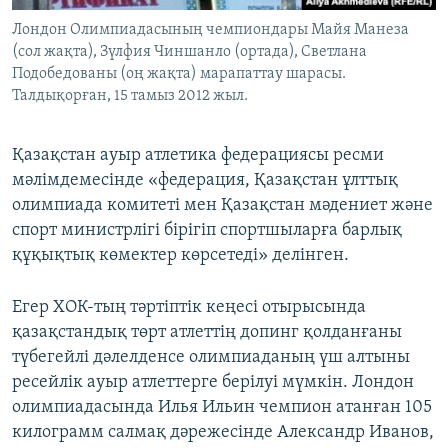
Лондон Олимпиадасының чемпиондары Майя Манеза
(сол жақта), Зүлфия Чиншанло (ортада), Светлана
Подобедованы (оң жақта) марапаттау шарасы.
Талдықорған, 15 тамыз 2012 жыл.
Қазақстан ауыр атлетика федерациясы ресми
мәлімдемесінде «федерация, Қазақстан ұлттық
олимпиада комитеті мен Қазақстан мәдениет және
спорт министрлігі бірігіп спортшыларға барлық
құқықтық көмектер көрсетеді» делінген.
Егер ХОК-тың тәртіптік кеңесі отырысында
қазақстандық төрт атлеттің допинг қолданғаны
түбегейлі дәлелденсе олимпиаданың үш алтыны
ресейлік ауыр атлеттерге берілуі мүмкін. Лондон
олимпиадасында Илья Ильин чемпион атанған 105
килограмм салмақ дәрежесінде Александр Иванов,