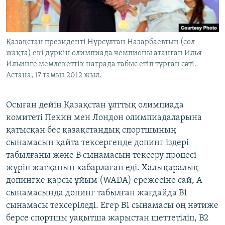
Қазақстан президенті Нұрсұлтан Назарбаевтың (сол
жақта) екі дүркін олимпиада чемпионы атанған Илья
Ильинге мемлекеттік награда табыс етіп тұрған сәті.
Астана, 17 тамыз 2012 жыл.
Осыған дейін Қазақстан ұлттық олимпиада
комитеті Пекин мен Лондон олимпиадаларына
қатысқан бес қазақстандық спортшының
сынамасын қайта тексергенде допинг іздері
табылғаны және В сынамасын тексеру процесі
жүріп жатқанын хабарлаған еді. Халықаралық
допингке қарсы ұйым (WADA) ережесіне сай, А
сынамасында допинг табылған жағдайда В1
сынамасы тексеріледі. Егер В1 сынамасы оң нәтиже
берсе спортшы уақытша жарыстан шеттетіліп, В2