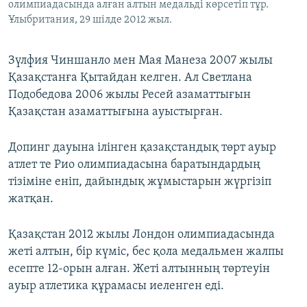
олимпиадасында алған алтын медальді көрсетіп тұр.
Ұлыбритания, 29 шілде 2012 жыл.
Зүлфия Чиншанло мен Мая Манеза 2007 жылы
Қазақстанға Қытайдан келген. Ал Светлана
Подобедова 2006 жылы Ресей азаматтығын
Қазақстан азаматтығына ауыстырған.
Допинг дауына ілінген қазақстандық төрт ауыр
атлет те Рио олимпиадасына баратындардың
тізіміне еніп, дайындық жұмыстарын жүргізіп
жатқан.
Қазақстан 2012 жылы Лондон олимпиадасында
жеті алтын, бір күміс, бес қола медальмен жалпы
есепте 12-орын алған. Жеті алтынның төртеуін
ауыр атлетика құрамасы иеленген еді.