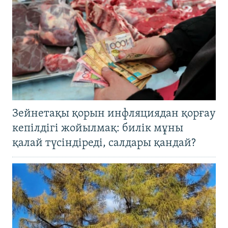
Зейнетақы қорын инфляциядан қорғау
кепілдігі жойылмақ: билік мұны
қалай түсіндіреді, салдары қандай?