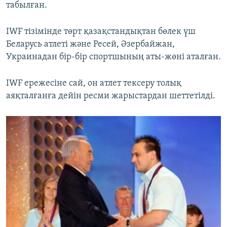
табылған.
IWF тізімінде төрт қазақстандықтан бөлек үш
Беларусь атлеті және Ресей, Әзербайжан,
Украинадан бір-бір спортшының аты-жөні аталған.
IWF ережесіне сай, он атлет тексеру толық
аяқталғанға дейін ресми жарыстардан шеттетілді.