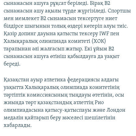
сынамасын ашуға рұқсат беріледі. Бірақ В2
сынамасын ашу ақылы түрде жүргізіледі. Спортшы
мен мемлекет В2 сынамасын тексертуге ниет
білдірсе шығынын толық өздері көтеріп алуы тиіс.
Қазір допинг дауына қатысты тексеру IWF пен
Халықаралық олимпиада комитеті (ХОК)
тарапынан әлі жалғасып жатыр. Екі ұйым B2
сынамасын ашуға өтініш қабылдауға да уақыт
береді.
Қазақстан ауыр атлетика федерациясы алдағы
уақытта Халықаралық олимпиада комитетінің
тәртіптік комиссиясының тыңдауы өтетінін, осы
жиында төрт қазақстандық атлеттің Рио
олимпиадасына қатысу-қатыспауы және Лондон
медалін қайтарып беру мәселесі шешілетінін
хабарлады.