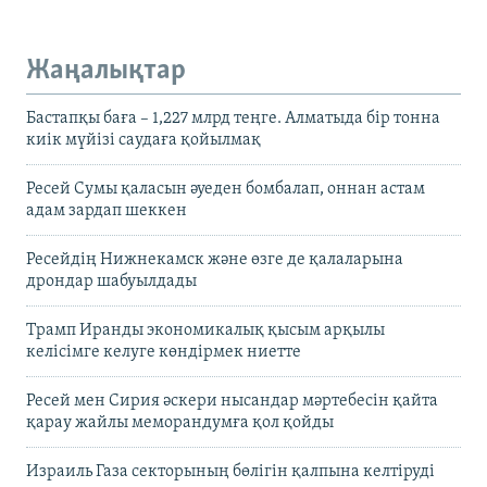
Жаңалықтар
Бастапқы баға – 1,227 млрд теңге. Алматыда бір тонна
киік мүйізі саудаға қойылмақ
Ресей Сумы қаласын әуеден бомбалап, оннан астам
адам зардап шеккен
Ресейдің Нижнекамск және өзге де қалаларына
дрондар шабуылдады
Трамп Иранды экономикалық қысым арқылы
келісімге келуге көндірмек ниетте
Ресей мен Сирия әскери нысандар мәртебесін қайта
қарау жайлы меморандумға қол қойды
Израиль Газа секторының бөлігін қалпына келтіруді