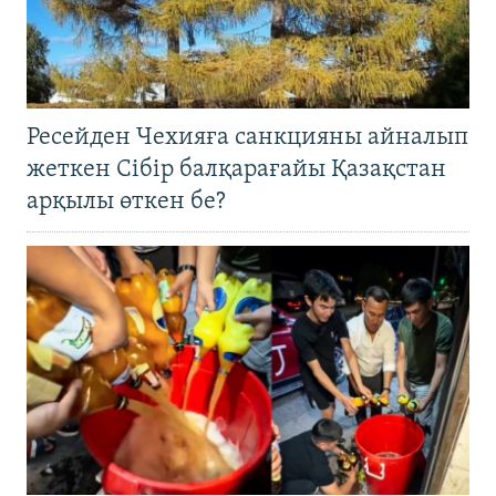
Ресейден Чехияға санкцияны айналып
жеткен Сібір балқарағайы Қазақстан
арқылы өткен бе?