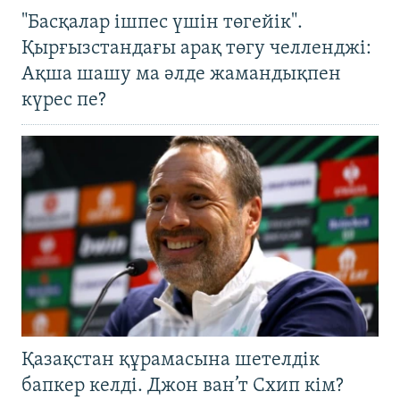
"Басқалар ішпес үшін төгейік".
Қырғызстандағы арақ төгу челленджі:
Ақша шашу ма әлде жамандықпен
күрес пе?
Қазақстан құрамасына шетелдік
бапкер келді. Джон ван’т Схип кім?