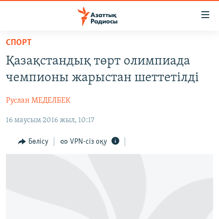
Accessibility
links
Skip
СПОРТ
to
ЖАҢАЛЫҚТАР
Қазақстандық төрт олимпиада
main
САЯСАТ
content
чемпионы жарыстан шеттетілді
AZATTYQTV
Skip
to
Руслан МЕДЕЛБЕК
ҚАҢТАР ОҚИҒАСЫ
main
16 маусым 2016 жыл, 10:17
АДАМ ҚҰҚЫҚТАРЫ
Navigation
Skip
ӘЛЕУМЕТ
Бөлісу
VPN-сіз оқу
to
ӘЛЕМ
Search
АРНАЙЫ ЖОБАЛАР
Русский