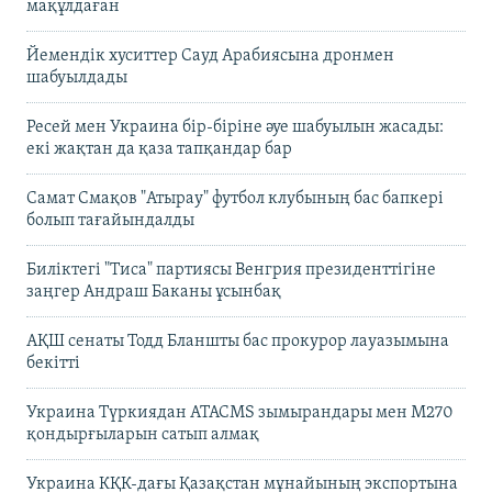
мақұлдаған
Йемендік хуситтер Сауд Арабиясына дронмен
шабуылдады
Ресей мен Украина бір-біріне әуе шабуылын жасады:
екі жақтан да қаза тапқандар бар
Самат Смақов "Атырау" футбол клубының бас бапкері
болып тағайындалды
Биліктегі "Тиса" партиясы Венгрия президенттігіне
заңгер Андраш Баканы ұсынбақ
АҚШ сенаты Тодд Бланшты бас прокурор лауазымына
бекітті
Украина Түркиядан ATACMS зымырандары мен M270
қондырғыларын сатып алмақ
Украина КҚК-дағы Қазақстан мұнайының экспортына