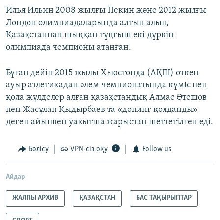
Илья Ильин 2008 жылғы Пекин және 2012 жылғы
Лондон олимпиадаларында алтын алып,
Қазақстаннан шыққан тұңғыш екі дүркін
олимпиада чемпионы атанған.
Бұған дейін 2015 жылы Хьюстонда (АҚШ) өткен
ауыр атлетикадан әлем чемпионатында күміс пен
қола жүлделер алған қазақстандық Алмас Өтешов
пен Жасұлан Қыдырбаев та «допинг қолданды»
деген айыппен уақытша жарыстан шеттетілген еді.
Бөлісу
VPN-сіз оқу
Follow us
Айдар
ЖАЛПЫ АРХИВ
ҚАЗАҚСТАН
БАС ТАҚЫРЫПТАР