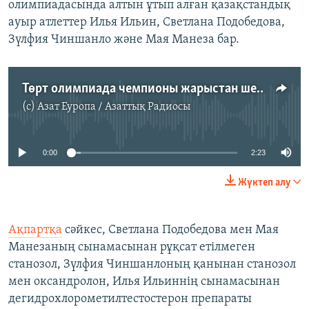
олимпиадасында алтын ұтып алған қазақстандық
ауыр атлеттер Илья Ильин, Светлана Подобедова,
Зүлфия Чиншанло және Мая Манеза бар.
Төрт олимпиада чемпионы жарыстан шеттетілді
(c)
Азат Еуропа / Азаттық Радиосы
No media source currently available
0:00
2:23
Жүктеп алу
Ақпартқа
сәйкес, Светлана Подобедова мен Мая
Манезаның сынамасынан рұқсат етілмеген
станозол, Зүлфия Чиншанлоның қанынан станозол
мен оксандролон, Илья Ильиннің сынамасынан
дегидрохлорометилтестостерон препараты