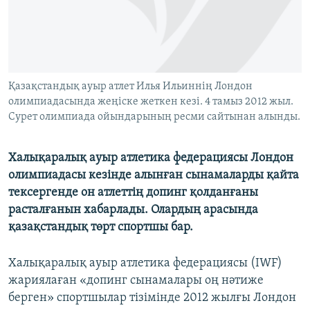
ЖАЗЫЛЫҢЫЗ
Басқа тілдерде
Қазақстандық ауыр атлет Илья Ильиннің Лондон
олимпиадасында жеңіске жеткен кезі. 4 тамыз 2012 жыл.
Сурет олимпиада ойындарының ресми сайтынан алынды.
Халықаралық ауыр атлетика федерациясы Лондон
олимпиадасы кезінде алынған сынамаларды қайта
тексергенде он атлеттің допинг қолданғаны
расталғанын хабарлады. Олардың арасында
қазақстандық төрт спортшы бар.
Халықаралық ауыр атлетика федерациясы (IWF)
жариялаған «допинг сынамалары оң нәтиже
берген» спортшылар тізімінде 2012 жылғы Лондон