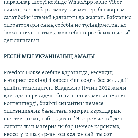
наразылар шеруі кезінде WhatsApp және Viber
сияқты хат-хабар алмасу қызметтері бір жарым
сағат бойы істемей қалғанын да жазған. Байланыс
операторлары оның себебін не түсіндірмеген, не
"компанияға қатысы жоқ себептерге байланысты"
деп сипатаған.
РЕСЕЙ МЕН УКРАИНАНЫҢ АМАЛЫ
Freedom House есебіне қарағанда, Ресейдің
интернет еркіндігі көрсеткіші соңғы бес жылда 11
ұпайға төмендеген. Владимир Путин 2012 жылы
қайтадан президент болған соң үкімет интернет
контенттерді, билікті сынайтын немесе
оппозициялық бағыттағы ақпарат құралдарын
шектейтін заң қабылдаған. "Экстремистік" деп
сипатталған материалы бар немесе қарсылық
көрсетуге шақырған кез келген сайтты сот