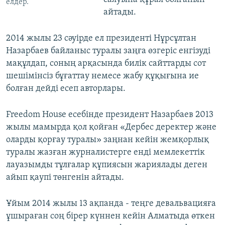
елдер.
айтады.
2014 жылы 23 сәуірде ел президенті Нұрсұлтан
Назарбаев байланыс туралы заңға өзгеріс енгізуді
мақұлдап, соның арқасында билік сайттарды сот
шешімінсіз бұғаттау немесе жабу құқығына ие
болған дейді есеп авторлары.
Freedom House есебінде президент Назарбаев 2013
жылы мамырда қол қойған «Дербес деректер және
оларды қорғау туралы» заңнан кейін жемқорлық
туралы жазған журналистерге енді мемлекеттік
лауазымды тұлғалар құпиясын жариялады деген
айып қаупі төнгенін айтады.
Ұйым 2014 жылы 13 ақпанда - теңге девальвацияға
ұшыраған соң бірер күннен кейін Алматыда өткен