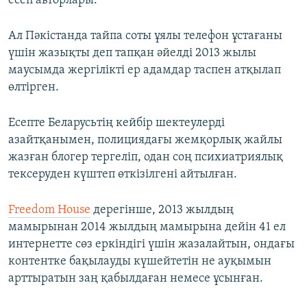
есеп авторлары.
Ал Пәкістанда тайпа соты ұялы телефон ұстағаны
үшін жазықты деп тапқан әйелді 2013 жылы
маусымда жергілікті ер адамдар таспен атқылап
өлтірген.
Есепте Беларусьтің кейбір шектеулерді
азайтқанымен, полициядағы жемқорлық жайлы
жазған блогер тергеліп, одан соң психиатриялық
тексеруден күштеп өткізілгені айтылған.
Freedom House
дерегінше, 2013 жылдың
мамырынан 2014 жылдың мамырына дейін 41 ел
интернетте сөз еркіндігі үшін жазалайтын, ондағы
контентке бақылауды күшейтетін не ауқымын
арттыратын заң қабылдаған немесе ұсынған.