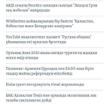
АҚШ сенаты Ресейге санкция салатын "Линдси Грэм
заң жобасын" мақұлдады
Wildberries қоймаларының бір бөлігін "Қазақстан,
Өзбекстан және Беларуське көшірмек"
YouTube видеохостинг қызметі "Русская община"
ұйымының екі арнасын бұғаттады
Орталық Азия 2025 жылы әлемде туризм ең жылдам
өскен өңір атанды
Пашинян: Армения Еуроодақ пен ЕАЭО-ның бірін
таңдау жайлы референдум өткізбейді
Білім грант иегерлерінің тізімі жарияланды
БАҚ: Қазақстан Теңіз кен орнында экологиялық заң
талабы сақталмаған дейді