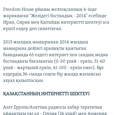
Freedom House ұйымы желтоқсанның 4-інде
жариялаған "Желідегі бостандық - 2014" есебінде
Иран, Сирия мен Қытайды интернетті шектеуі аса
күшті елдер деп сипаттаған.
2013 жылдың мамырынан 2014 жылдың
мамырына дейінгі аралықты қамтыған
баяндамада 65 елдегі интернет пен сандық медиа
бостандығы бағаланған (0-30 ұпай - еркін, 31-60
ұпай - жартылай еркін, 61-100 - еркін емес). Бұл
елдердің 36-сында соңғы бір жылда жағымсыз
ахуал қалыптасқан.
ҚАЗАҚСТАННЫҢ ИНТЕРНЕТТІ ШЕКТЕУІ
Азат Еуропа/Азаттық радиосы хабар тарататын
аймақтағы екі ел - Грузия (26 ұпай) мен Армения