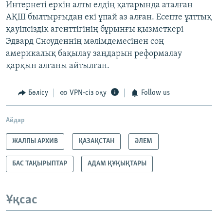
Интернеті еркін алты елдің қатарында аталған
АҚШ былтырғыдан екі ұпай аз алған. Есепте ұлттық
қауіпсіздік агенттігінің бұрынғы қызметкері
Эдвард Сноуденнің мәлімдемесінен соң
америкалық бақылау заңдарын реформалау
қарқын алғаны айтылған.
Бөлісу
VPN-сіз оқу
Follow us
Айдар
ЖАЛПЫ АРХИВ
ҚАЗАҚСТАН
ӘЛЕМ
БАС ТАҚЫРЫПТАР
АДАМ ҚҰҚЫҚТАРЫ
Ұқсас