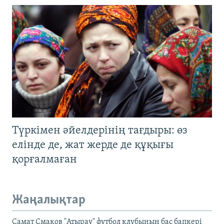
Түркімен әйелдерінің тағдыры: өз
елінде де, жат жерде де құқығы
қорғалмаған
Жаңалықтар
Самат Смақов "Атырау" футбол клубының бас бапкері