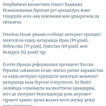
Әзербайжан қызметінің тілшісі Хадиджа
Исмаилованың бірнеше рет арандатуға және
гендерлік өсек-аяң кампаниясына ұшырағаны да
айтылған.
Freedom House ұйымы есебінде интернет еркіндігі
шектелген елдер қатарында Иран (89 ұпай),
Өзбекстан (79 ұпай), Пәкістан (69 ұпай) мен
Беларусь (62 ұпай) тұр.
Есепте Иранда реформашыл президент Хассан
Роухани сайланған кезде оянған үмітке қарамастан
ол елдің интернет еркіндігін шектеуші мемлекет
қатарында қала бергені ескертілген. Ел билігі
онлайнда сопылықты насихаттаған адамдарды,
өзге де интернет белсенділерді ұзақ мерзімге
түрмеге қамап, қатал жазаға кесіп жатыр дейді