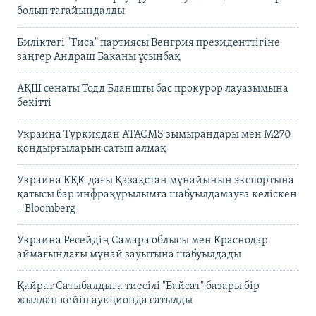
болып тағайындалды
Биліктегі "Тиса" партиясы Венгрия президенттігіне
заңгер Андраш Баканы ұсынбақ
АҚШ сенаты Тодд Бланшты бас прокурор лауазымына
бекітті
Украина Түркиядан ATACMS зымырандары мен M270
қондырғыларын сатып алмақ
Украина КҚК-дағы Қазақстан мұнайының экспортына
қатысы бар инфрақұрылымға шабуылдамауға келіскен
– Bloomberg
Украина Ресейдің Самара облысы мен Краснодар
аймағындағы мұнай зауытына шабуылдады
Қайрат Сатыбалдыға тиесілі "Байсат" базары бір
жылдан кейін аукционда сатылды