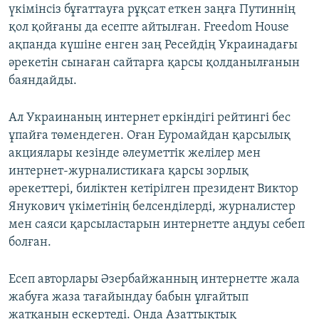
үкімінсіз бұғаттауға рұқсат еткен заңға Путиннің
қол қойғаны да есепте айтылған. Freedom House
ақпанда күшіне енген заң Ресейдің Украинадағы
әрекетін сынаған сайтарға қарсы қолданылғанын
баяндайды.
Ал Украинаның интернет еркіндігі рейтингі бес
ұпайға төмендеген. Оған Еуромайдан қарсылық
акциялары кезінде әлеуметтік желілер мен
интернет-журналистикаға қарсы зорлық
әрекеттері, биліктен кетірілген президент Виктор
Янукович үкіметінің белсенділерді, журналистер
мен саяси қарсыластарын интернетте аңдуы себеп
болған.
Есеп авторлары Әзербайжанның интернетте жала
жабуға жаза тағайындау бабын ұлғайтып
жатқанын ескертеді. Онда Азаттықтық