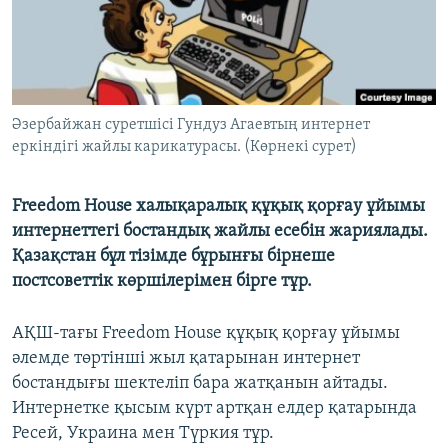
ЖАЗЫЛЫҢЫЗ
Басқа тілдерде
Әзербайжан суретшісі Гундуз Агаевтың интернет
еркіндігі жайлы карикатурасы. (Көрнекі сурет)
Freedom House халықаралық құқық қорғау ұйымы
интернеттегі бостандық жайлы есебін жариялады.
Қазақстан бұл тізімде бұрынғы бірнеше
постсоветтік көршілерімен бірге тұр.
АҚШ-тағы Freedom House құқық қорғау ұйымы
әлемде төртінші жыл қатарынан интернет
бостандығы шектеліп бара жатқанын айтады.
Интернетке қысым күрт артқан елдер қатарында
Ресей, Украина мен Түркия тұр.