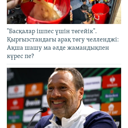
"Басқалар ішпес үшін төгейік".
Қырғызстандағы арақ төгу челленджі:
Ақша шашу ма әлде жамандықпен
күрес пе?