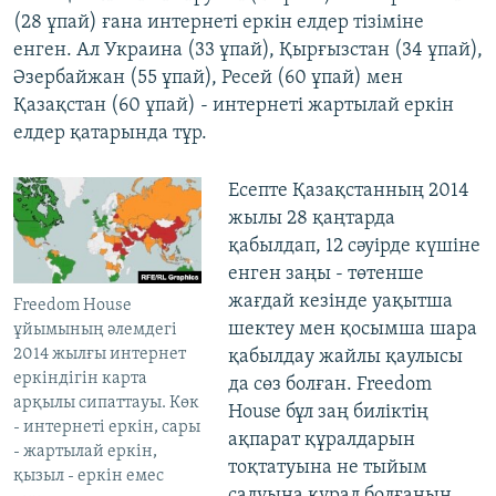
(28 ұпай) ғана интернеті еркін елдер тізіміне
енген. Ал Украина (33 ұпай), Қырғызстан (34 ұпай),
Әзербайжан (55 ұпай), Ресей (60 ұпай) мен
Қазақстан (60 ұпай) - интернеті жартылай еркін
елдер қатарында тұр.
Есепте Қазақстанның 2014
жылы 28 қаңтарда
қабылдап, 12 сәуірде күшіне
енген заңы - төтенше
жағдай кезінде уақытша
Freedom House
шектеу мен қосымша шара
ұйымының әлемдегі
2014 жылғы интернет
қабылдау жайлы қаулысы
еркіндігін карта
да сөз болған. Freedom
арқылы сипаттауы. Көк
House бұл заң биліктің
- интернеті еркін, сары
ақпарат құралдарын
- жартылай еркін,
тоқтатуына не тыйым
қызыл - еркін емес
салуына құрал болғанын