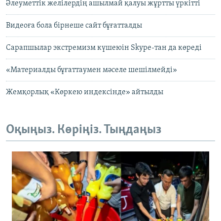
Әлеуметтік желілердің ашылмай қалуы жұртты үркітті
Видеоға бола бірнеше сайт бұғатталды
Сарапшылар экстремизм күшеюін Skype-тан да көреді
«Материалды бұғаттаумен мәселе шешілмейді»
Жемқорлық «Көркею индексінде» айтылды
Оқыңыз. Көріңіз. Тыңдаңыз