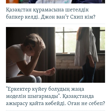
Қазақстан құрамасына шетелдік
бапкер келді. Джон ван’т Схип кім?
"Еркектер күйеу болудың жаңа
моделін шығармады". Қазақстанда
ажырасу қайта көбейді. Оған не себеп?