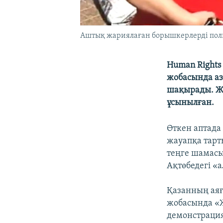
Аштық жариялаған борышкерлерді полиц
Human Rights
жобасында аз
шақырады. Жо
ұсынылған.
Өткен аптада
жауапқа тарт
теңге шамасы
Ақтөбедегі «
Қазанның ая
жобасында «Ж
демонстрациял