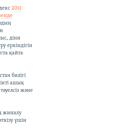
декс
2011
зенде
рдың
ін
лыс, діни
ұру еркіндігін
ста қайта
тан билігі
ікті ашық
тәуелсіз және
ң жиналу
өткізу үшін