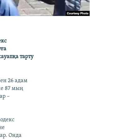
екс
уға
ауапқа тарту
ен 26 адам
не 87 мың
ар –
одекс
не
бар. Онда