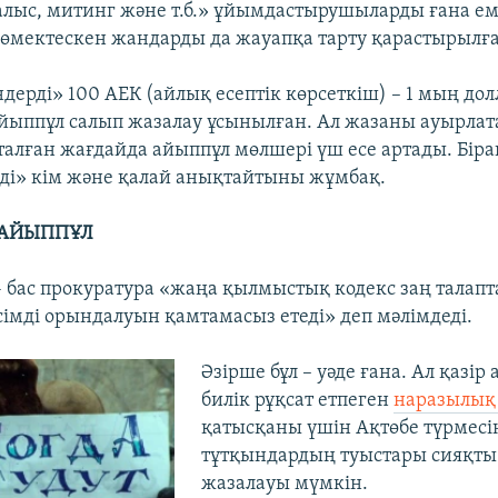
лыс, митинг және т.б.» ұйымдастырушыларды ғана ем
 көмектескен жандарды да жауапқа тарту қарастырылғ
дерді» 100 АЕК (айлық есептік көрсеткіш) – 1 мың дол
ыппұл салып жазалау ұсынылған. Ал жазаны ауырлат
алған жағдайда айыппұл мөлшері үш есе артады. Біра
ді» кім және қалай анықтайтыны жұмбақ.
 АЙЫППҰЛ
- бас прокуратура «жаңа қылмыстық кодекс заң талап
сімді орындалуын қамтамасыз етеді» деп мәлімдеді.
Әзірше бұл – уәде ғана. Ал қазі
билік рұқсат етпеген
наразылық
қатысқаны үшін Ақтөбе түрмесі
тұтқындардың туыстары сияқты
жазалауы мүмкін.