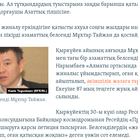
. Ал тұтқындардың туыстарына заңды барынша қатал
қорғаушы Азаттық тілшісіне.
 жиналу еркіндігіне қатысты ахуал соңғы жылдары н
н пікірді азаматтық белсенді Мұхтар Тайжан да қоста
Қыркүйек айының аяғында Мұх
мен тағы бір азаматтық белсенд
Нарымбаев «Алматы ортасында 
жиналыс ұйымдастырып, оған қ
айыпталып,
әкімшілік жазаға т
Екеуіне 87 мың теңгеге жуық а
салынды.
енді Мұхтар Тайжан.
Қыркүйектің 30-ы күні олар Рес
консулдығына Байқоңыр космодромынан Ресейдің «П
ыруға қарсы петиция тапсырған. Белсенділердің «ж
, оған қатысқан жоқпыз» деген уәжін сот елемеді.