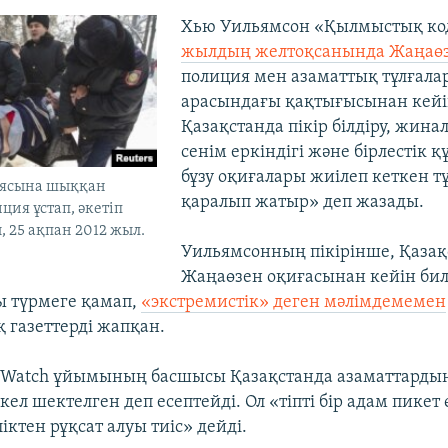
Хью Уильямсон «Қылмыстық ко
жылдың желтоқсанында Жаңаө
полиция мен азаматтық тұлғала
арасындағы қақтығысынан кей
Қазақстанда пікір білдіру, жина
сенім еркіндігі және бірлестік қ
бұзу оқиғалары жиілеп кеткен тұ
иясына шыққан
қаралып жатыр» деп жазады.
ция ұстап, әкетіп
, 25 ақпан 2012 жыл.
Уильямсонның пікірінше, Қазақс
Жаңаөзен оқиғасынан кейін бил
 түрмеге қамап,
«экстремистік» деген мәлімдемемен
 газеттерді жапқан.
s Watch ұйымының басшысы Қазақстанда азаматтарды
скел шектелген деп есептейді. Ол «тіпті бір адам пикет 
ліктен рұқсат алуы тиіс» дейді.