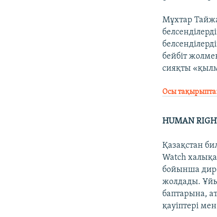
Мұхтар Тайжа
белсенділерд
белсенділерд
бейбіт жолме
сияқты «қылм
Осы тақырыпта:
HUMAN RIGH
Қазақстан би
Watch халықа
бойынша дире
жолдады. Ұйы
баптарына, а
қауіптері ме