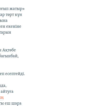
соғып жатыр»
ар төрт күн
дына
ен екеніне
старын
н Ақтөбе
бағынбай,
п есептейді.
нда,
 айтуға
ың
сты еш шара