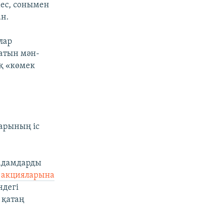
ес, сонымен
ан.
лар
атын мән-
қ «көмек
тарының іс
р адамдарды
 акцияларына
ндегі
 қатаң