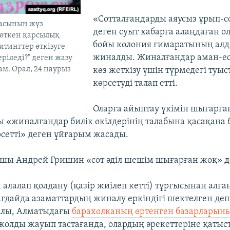
«Сотталғандарды аяусыз ұрып-
асының жүз
деген суыт хабарға алаңдаған ол
 өткен қарсылық
бойы колония ғимаратының ал
тингтер өткізуге
жиналды. Жиналғандар аман-ес
ріледі?" деген жазу
ам. Орал, 24 наурыз
көз жеткізу үшін түрмедегі туы
көрсетуді талап етті.
Оларға айыптау үкімін шығарға
ы «жиналғандар билік өкілдерінің талабына қасақана 
сетті» деген ұйғарым жасады.
шы Андрей Гришин «сот әділ шешім шығарған жоқ» де
 алалап қолдану (қазір жиілеп кетті) тұрғысынан алға
ағдайда азаматтардың жиналу еркіндігі шектелген деп
алы, Алматыдағы
барахолканың өртенген базарларын
 жолды жауып тастағанда, олардың әрекеттеріне қаты