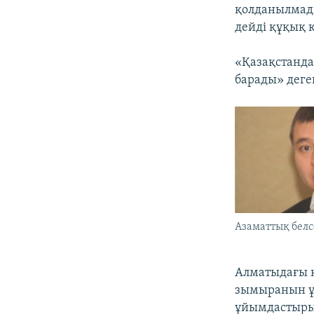
қолданылмады
дейді құқық 
«Қазақстанда
барады» деге
Азаматтық белс
Алматыдағы 
зымыранын ұш
ұйымдастырып