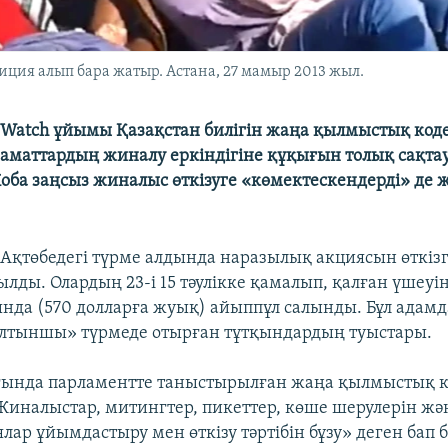
ия алып бара жатыр. Астана, 27 мамыр 2013 жыл.
 Watch ұйымы Қазақстан билігін жаңа қылмыстық код
аматтардың жиналу еркіндігіне құқығын толық сақта
ба заңсыз жиналыс өткізуге «көмектескендерді» де ж
 Ақтөбедегі түрме алдында наразылық акциясын өткізг
ылды. Олардың 23-і 15 тәулікке қамалып, қалған үшеуі
нда (570 долларға жуық) айыппұл салынды. Бұл адамд
алтыншы» түрмеде отырған тұтқындардың туыстары.
ғында парламентте таныстырылған жаңа қылмыстық к
иналыстар, митингтер, пикеттер, көше шерулерін жә
ар ұйымдастыру мен өткізу тәртібін бұзу» деген бап 