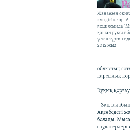
Жаңаөзен оқиғ
күндігіне орай
акциясында "Ми
қашан рұқсат бе
ұстап тұрған ад
2012 жыл.
облыстық сот
қарсылық көр
Құқық қорғау
– Заң талабын
Ақтөбедегі ж
болады. Мыс
саудагерлері