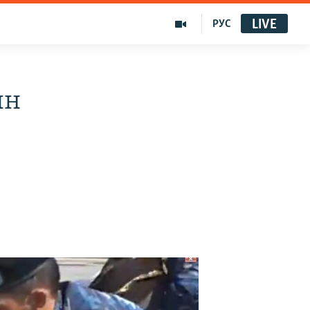
LIVE
РУС
ын