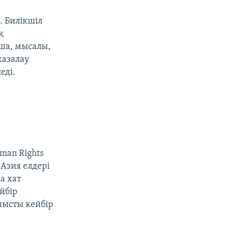
. Билікшіл
қ
ша, мысалы,
жазалау
еді.
man Rights
Азия елдері
а хат
йбір
нысты кейбір