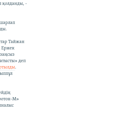
 қолданды, -
ашарлап
йды.
тар Тайжан
і Ермек
заңсыз
атысты» деп
артылды
.
йыппұл
ейдің
ротон-М»
иналыс