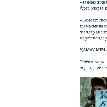
«заңсыз жина
бірге оларға
«Көмектескен
шамасында ай
жайлар анықт
көрсеткендер
ҚАМАУ МЕН
Жоба авторы 
жүзінде үйле