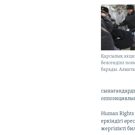
Қарсылық акц
белсендіні поли
барады. Алматы
сынағандарды
оппозициялық
Human Right
еркіндігі өре
жергілікті би