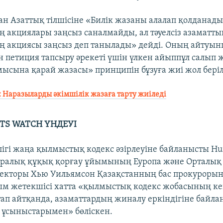
н Азаттық тілшісіне «Билік жазаны алалап қолданады
ің акциялары заңсыз саналмайды, ал тәуелсіз азаматты
ің акциясы заңсыз деп танылады» дейді. Оның айтуын
н петиция тапсыру әрекеті үшін үлкен айыппұл салып 
ысына қарай жазасы» принципін бұзуға жиі жол беріл
 Наразыларды әкімшілік жазаға тарту жиіледі
TS WATCH ҮНДЕУІ
лігі жаңа қылмыстық кодекс әзірлеуіне байланысты Hu
ралық құқық қорғау ұйымының Еуропа және Орталық 
кторы Хью Уильямсон Қазақстанның бас прокурорын
м жетекшісі хатта «қылмыстық кодекс жобасының ке
тап айтқанда, азаматтардың жиналу еркіндігіне байла
н ұсыныстарымен» бөліскен.