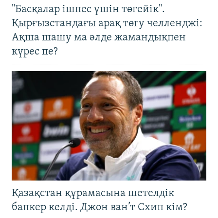
"Басқалар ішпес үшін төгейік".
Қырғызстандағы арақ төгу челленджі:
Ақша шашу ма әлде жамандықпен
күрес пе?
Қазақстан құрамасына шетелдік
бапкер келді. Джон ван’т Схип кім?