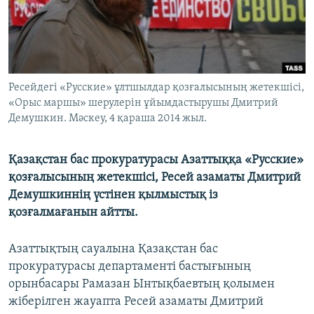
ЖАЗЫЛЫҢЫЗ
Басқа тілдерде
Ресейдегі «Русские» ұлтшылдар қозғалысының жетекшісі,
«Орыс маршы» шерулерін ұйымдастырушы Дмитрий
Демушкин. Мәскеу, 4 қараша 2014 жыл.
Қазақстан бас прокуратурасы Азаттыққа «Русские»
қозғалысының жетекшісі, Ресей азаматы Дмитрий
Демушкиннің үстінен қылмыстық із
қозғалмағанын айтты.
Азаттықтың сауалына Қазақстан бас
прокуратурасы департаменті бастығының
орынбасары Рамазан Ынтықбаевтың қолымен
жіберілген жауапта Ресей азаматы Дмитрий