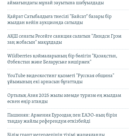
аймағындағы мұнай зауытына шабуылдады
Қайрат Сатыбалдыға тиесілі "Байсат" базары бір
жылдан кейін аукционда сатылды
АҚШ сенаты Ресейге санкция салатын "Линдси Грэм
заң жобасын" мақұлдады
Wildberries қоймаларының бір бөлігін "Қазақстан,
Өзбекстан және Беларуське көшірмек"
YouTube видеохостинг қызметі "Русская община"
ұйымының екі арнасын бұғаттады
Орталық Азия 2025 жылы әлемде туризм ең жылдам
өскен өңір атанды
Пашинян: Армения Еуроодақ пен ЕАЭО-ның бірін
таңдау жайлы референдум өткізбейді
Білім грант иегерлерінің тізімі жарияланды