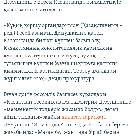
Демушкинге қарсы Қазақстанда қылмыстық іс
қозғалмағаны айтылған.
«Құқық қорғау органдарымен (Қазақстанның –
ред.) Ресей азаматы Демушкинге қарсы
Қазақстанда билікті күшпен басып алу,
Қазақстанның конституциялық құрылысын
күшпен құлатуға не өзгертуге, аумақтық
тұтастығын күшпен бұзуға шақыруға қатысты
қылмыстық іс қозғалмаған. Тергеу амалдары
жүргізілген жоқ» дейді прокуратура.
Бұған дейін ресейлік баспасөз құралдары
«Қазақстан ресейлік азамат Дмитрий Демушкинге
«мемлекеттік төңкеріс жасамақ болды» деген
айып таққаны» жайлы
ақпарат таратқан
.
Демушкин 24 қазанда Азаттыққа жазбаша берген
жауабында: «Маған бұл жайында бір ай бұрын