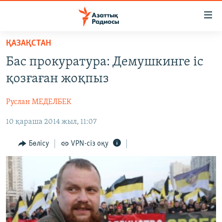
Accessibility
links
Skip
ҚАЗАҚСТАН
to
ЖАҢАЛЫҚТАР
Бас прокуратура: Демушкинге іс
main
САЯСАТ
content
қозғаған жоқпыз
AZATTYQTV
Skip
to
Руслан МЕДЕЛБЕК
ҚАҢТАР ОҚИҒАСЫ
main
10 қараша 2014 жыл, 11:07
АДАМ ҚҰҚЫҚТАРЫ
Navigation
Skip
ӘЛЕУМЕТ
Бөлісу
VPN-сіз оқу
to
ӘЛЕМ
Search
АРНАЙЫ ЖОБАЛАР
Русский