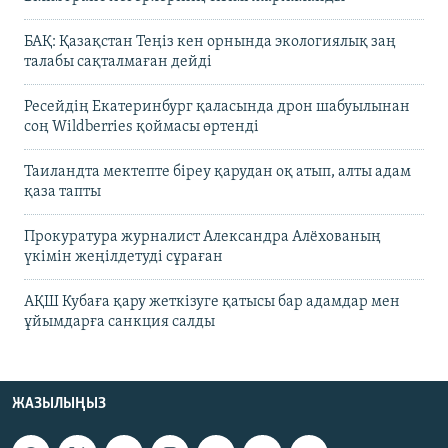
БАҚ: Қазақстан Теңіз кен орнында экологиялық заң
талабы сақталмаған дейді
Ресейдің Екатеринбург қаласында дрон шабуылынан
соң Wildberries қоймасы өртенді
Таиландта мектепте біреу қарудан оқ атып, алты адам
қаза тапты
Прокуратура журналист Александра Алёхованың
үкімін жеңілдетуді сұраған
АҚШ Кубаға қару жеткізуге қатысы бар адамдар мен
ұйымдарға санкция салды
ЖАЗЫЛЫҢЫЗ