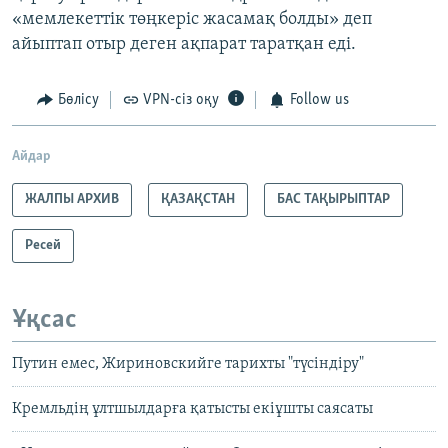
«мемлекеттік төңкеріс жасамақ болды» деп
айыптап отыр деген ақпарат таратқан еді.
Бөлісу
VPN-сіз оқу
Follow us
Айдар
ЖАЛПЫ АРХИВ
ҚАЗАҚСТАН
БАС ТАҚЫРЫПТАР
Ресей
Ұқсас
Путин емес, Жириновскийге тарихты "түсіндіру"
Кремльдің ұлтшылдарға қатысты екіұшты саясаты