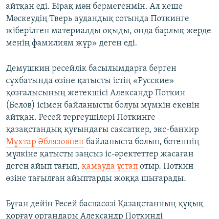
айтқан еді. Бірақ мән бермегенмін. Ал кеше
Мәскеудің Тверь аудандық сотында Поткинге
жіберілген материалды оқыды, онда барлық жерде
менің фамилиям жүр» деген еді.
Демушкин ресейлік басылымдарға берген
сұхбатында өзіне қатысты істің «Русские»
қозғалысының жетекшісі Александр Поткин
(Белов) ісімен байланысты болуы мүмкін екенін
айтқан. Ресей тергеушілері Поткинге
қазақстандық қуғындағы саясаткер, экс-банкир
Мұхтар Әблязовпен
байланыста болып, бөтеннің
мүлкіне қатысты заңсыз іс-әректеттер жасаған
деген айып тағып,
қамауда ұстап
отыр. Поткин
өзіне тағылған айыптарды жоққа шығарады.
Бұған дейін Ресей баспасөзі Қазақстанның құқық
қорғау органдары Александр Поткинді