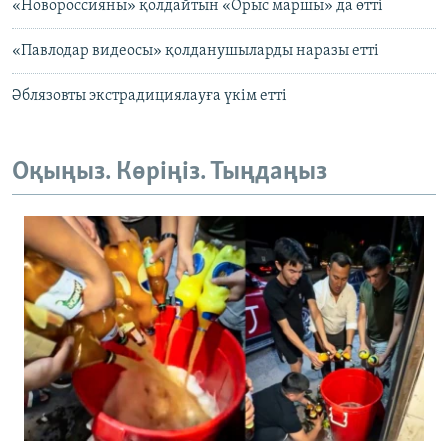
«Новороссияны» қолдайтын «Орыс маршы» да өтті
«Павлодар видеосы» қолданушыларды наразы етті
Әблязовты экстрадициялауға үкім етті
Оқыңыз. Көріңіз. Тыңдаңыз