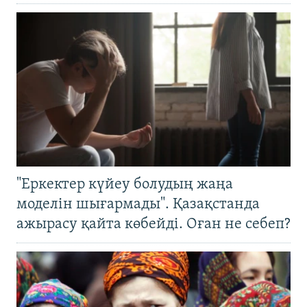
"Еркектер күйеу болудың жаңа
моделін шығармады". Қазақстанда
ажырасу қайта көбейді. Оған не себеп?