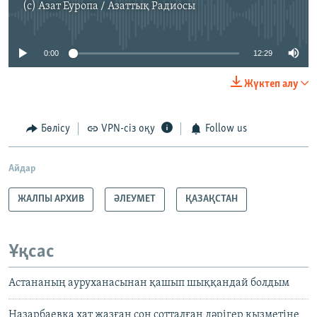
(c)
Азат Еуропа / Азаттық Радиосы
No media source currently available
0:00
12:29
Жүктеп алу
Бөлісу
VPN-сіз оқу
Follow us
Айдар
ЖАЛПЫ АРХИВ
ӘЛЕУМЕТ
ҚАЗАҚСТАН
Ұқсас
Астананың ауруханасынан қашып шыққандай болдым
Назарбаевқа хат жазған соң сотталған дәрігер қызметіне