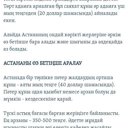
Төрт адамға арналған бұл саяхат құны әр адамға үш
мың теңгеден (20 доллар шамасында) айналады
екен.
Алайда Астананың ондай көрікті жерлеріне әркім
өз бетінше бара алады және шығыны да әлдеқайда
аз болады.
АСТАНАНЫ ӨЗ БЕТІҢШЕ АРАЛАУ
Астанада бір тәулікке пәтер жалдаудың орташа
құны - алты мың теңге (40 доллар шамасында).
Пәтер құны одан қымбат немесе арзан болуы да
мүмкін - кездескеніне қарай.
Түскі астың бағасы барған жеріңізге байланысты.
Ең арзаны – 350-500 теңге. Әдетте мұндай
ұсынысты шағын әрі елеусіз кафелер жасайды.