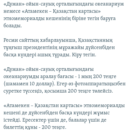
«Думан» ойын-сауық орталығындағы океанариум
немесе «Атамекен – Қазақстан картасы»
этномемориалды кешенінің біріне тегін баруға
болады.
Ресми сайттың хабарлауынша, Қазақстанның
тұңғыш президентінің мұражайы дүйсенбіден
басқа күндері ашық тұрады. Кіру тегін.
«Думан» ойын-сауық орталығындағы
океанариумды аралау бағасы - 1 мың 200 теңге
(шамамен 10 доллар). Егер өз фотоаппаратыңызбен
суретке түссеңіз, қосымша 200 теңге төлейсіз.
«Атамекен – Қазақстан картасы» этномемориалды
кешені де дүйсенбіден басқа күндері жұмыс
істейді. Ересектер үшін де, балалар үшін де
билеттің құны - 200 теңге.