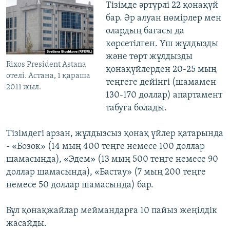
Тізімде әртүрлі 22 қонақүй
бар. Әр алуан нөмірлер мен
олардың бағасы да
көрсетілген. Үш жұлдызды
және төрт жұлдызды
Rixos President Astana
қонақүйлерден 20-25 мың
отелі. Астана, 1 қараша
теңгеге дейінгі (шамамен
2011 жыл.
130-170 доллар) апартамент
табуға болады.
Тізімдегі арзан, жұлдызсыз қонақ үйлер қатарында
- «Бозок» (14 мың 400 теңге немесе 100 доллар
шамасында), «Эдем» (13 мың 500 теңге немесе 90
доллар шамасында), «Бастау» (7 мың 200 теңге
немесе 50 доллар шамасында) бар.
Бұл қонақжайлар меймандарға 10 пайыз жеңілдік
жасайды.