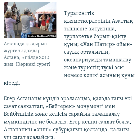
Турагенттік
қызметкерлерінің Азаттық
тілшісіне айтуынша,
турпакетке барып-қайту
Астанада қыдырып
құны; «Хан Шатыр» ойын-
жүрген адамдар.
сауық орталығын,
Астана, 5 шілде 2012
океанариумды тамашалау
жыл. (Көрнекі сурет)
және туристің түскі асы
немесе кешкі асының құны
кіреді.
Егер Астананы күндіз араласаңыз, қалада тағы екі
сағат саяхаттап, «Бәйтерек» монументі мен
Бейбітшілік және келісім сарайын тамашалау
мүмкіндігіне ие боласыз. Егер кешкі саяхат болса,
Астананың «әнші» субұрқағын қосқанда, қаланы
үш сағат аралайсыз.