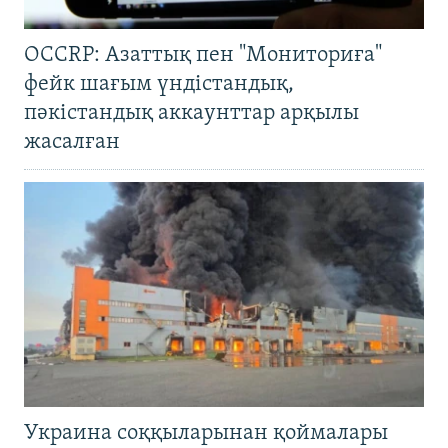
OCCRP: Азаттық пен "Мониториға"
фейк шағым үндістандық,
пәкістандық аккаунттар арқылы
жасалған
Украина соққыларынан қоймалары