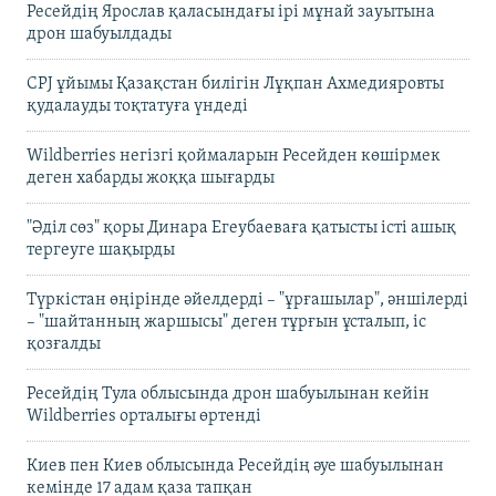
Ресейдің Ярослав қаласындағы ірі мұнай зауытына
дрон шабуылдады
CPJ ұйымы Қазақстан билігін Лұқпан Ахмедияровты
қудалауды тоқтатуға үндеді
Wildberries негізгі қоймаларын Ресейден көшірмек
деген хабарды жоққа шығарды
"Әділ сөз" қоры Динара Егеубаеваға қатысты істі ашық
тергеуге шақырды
Түркістан өңірінде әйелдерді – "ұрғашылар", әншілерді
– "шайтанның жаршысы" деген тұрғын ұсталып, іс
қозғалды
Ресейдің Тула облысында дрон шабуылынан кейін
Wildberries орталығы өртенді
Киев пен Киев облысында Ресейдің әуе шабуылынан
кемінде 17 адам қаза тапқан