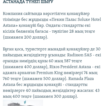
АСТАНАДА ТҮНЕП ШЫҒУ
Компания сайтында көрсетілген қонақүйлер
тізімінде бес жұлдызды «Пекин Палас Soluxe Hotel
Astana» қонақүйі бар. Ондағы стандартты екі
кісілік бөлменің бағасы - тәулігіне 28 мың теңге
(шамамен 200 доллар).
Бұған қоса, туристерге мынадай қонақүйлер де 30
пайыздық жеңілдіктер ұсынады: Radisson SAS - екі
орынды нөмірдің құны 60 мың 587 теңге
(шамамен 400 доллар), Rixos President Astana - екі
адамға арналған Premium King нөмірлері 74 мың
760 теңге (шамамен 500 доллар). Ramada Plaza
Astana бес жұлдызды қонақүйі - стандартты
нөмірлерге 40 пайыздық жеңілдіктер жасаған: 43
мың 400 теңгe (шамамен 300 доллар).