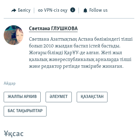
Бөлісу
VPN-сіз оқу
Follow us
Светлана ГЛУШКОВА
Светлана Азаттықтың Астана бөліміндегі тілші
болып 2010 жылдан бастап істей бастады.
Жоғары білімді ҚарҰУ-де алған. Жеті жыл
қалалық жәнереспубликалық арналарда тілші
және редактор ретінде тәжірибе жинаған.
Айдар
ЖАЛПЫ АРХИВ
ӘЛЕУМЕТ
ҚАЗАҚСТАН
БАС ТАҚЫРЫПТАР
Ұқсас