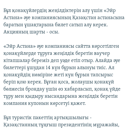
Бұл қонақүйлердің жеңілдіктерін алу үшін «Эйр
Астана» әуе компаниясының Қазақстан астанасына
баратын ұшақтарына билет сатып алу керек.
Акцияның шарты - осы.
«Эйр Астана» әуе компаниясы сайтта көрсетілген
қонақүйлерде тұруға жеңілдік беретін ваучер
кітапшалар береміз деп уәде етіп отыр. Алайда әуе
билеттері ұшудан 14 күн бұрын алынуы тиіс. Ал
қонақүйдің нөміріне жеті күн бұрын тапсырыс
беріп қою керек. Бұған қоса, жолаушы қонақүй
бөлмесін брондау үшін өз хабарласып, қонақ үйде
тұру мен қыдыру нысандарына жеңілдік беретін
компания купонын көрсетуі қажет.
Бұл туристік пакеттің артықшылығы -
Қазақстанның тұңғыш президентінің мұражайы,