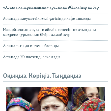
«Астана қаһарманының» арасында Әбілқайыр да бар
Астанада әлеуметтік желі үлгісінде кафе ашылды
Назарбаевтың «рухани әйелі» «енесінің» атындағы
медресе құрылысын бітіре алмай жүр
Астана тағы да иістене бастады
Астанада Жаңаөзенді еске алды
Оқыңыз. Көріңіз. Тыңдаңыз