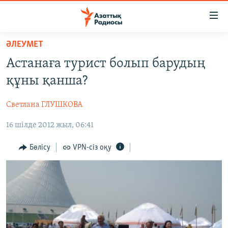
Accessibility
links
Skip
ӘЛЕУМЕТ
to
ЖАҢАЛЫҚТАР
Астанаға турист болып барудың
main
САЯСАТ
content
құны қанша?
AZATTYQTV
Skip
to
Светлана ГЛУШКОВА
ҚАҢТАР ОҚИҒАСЫ
main
16 шілде 2012 жыл, 06:41
АДАМ ҚҰҚЫҚТАРЫ
Navigation
Skip
ӘЛЕУМЕТ
Бөлісу
VPN-сіз оқу
to
ӘЛЕМ
Search
АРНАЙЫ ЖОБАЛАР
Русский