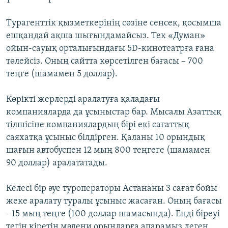
Турагенттік қызметкерінің сөзіне сенсек, қосымша
ешқандай ақша шығындамайсыз. Тек «Думан»
ойын-сауық орталығындағы 5D-кинотеатрға ғана
төлейсіз. Оның сайтта көрсетілген бағасы – 700
теңге (шамамен 5 доллар).
Көрікті жерлерді аралатуға қаладағы
компанияларда да ұсыныстар бар. Мысалы Азаттық
тілшісіне компаниялардың бірі екі сағаттық
саяхатқа ұсыныс білдірген. Қаланы 10 орындық
шағын автобуспен 12 мың 800 теңгеге (шамамен
90 доллар) аралататады.
Келесі бір әуе туроператоры Астананы 3 сағат бойы
жеке аралату туралы ұсыныс жасаған. Оның бағасы
- 15 мың теңге (100 доллар шамасында). Енді біреуі
тегін кіретін мәдени орындарға апарамыз деген.