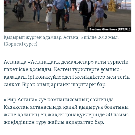
ЖАЗЫЛЫҢЫЗ
Басқа тілдерде
Қыдырып жүрген адамдар. Астана, 5 шілде 2012 жыл.
(Көрнекі сурет)
Астанада «Астанадағы демалыстар» атты туристік
пакет іске қосылды. Келген туристерге ұсыныс -
қаладағы ірі қонақүйлердегі жеңілдіктер мен тегін
саяхат. Бірақ оның арнайы шарттары бар.
«Эйр Астана» әуе компаниясының сайтында
Қазақстан астанасында қалай қыдыруға болатыны
және қаланың ең жақсы қонақүйлерінде 50 пайыз
жеңілдікпен тұру жайлы ақпараттар бар.