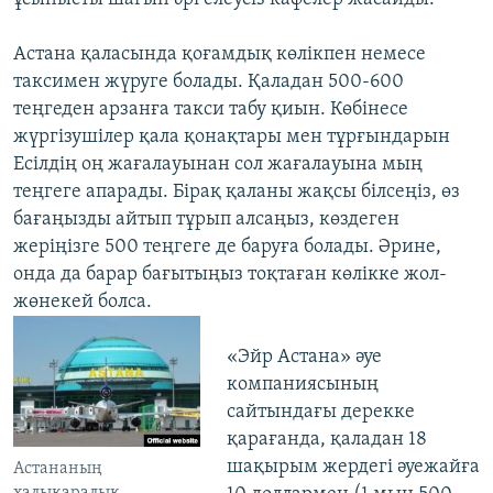
Астана қаласында қоғамдық көлікпен немесе
таксимен жүруге болады. Қаладан 500-600
теңгеден арзанға такси табу қиын. Көбінесе
жүргізушілер қала қонақтары мен тұрғындарын
Есілдің оң жағалауынан сол жағалауына мың
теңгеге апарады. Бірақ қаланы жақсы білсеңіз, өз
бағаңызды айтып тұрып алсаңыз, көздеген
жеріңізге 500 теңгеге де баруға болады. Әрине,
онда да барар бағытыңыз тоқтаған көлікке жол-
жөнекей болса.
«Эйр Астана» әуе
компаниясының
сайтындағы дерекке
қарағанда, қаладан 18
шақырым жердегі әуежайға
Астананың