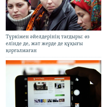
Түркімен әйелдерінің тағдыры: өз
елінде де, жат жерде де құқығы
қорғалмаған