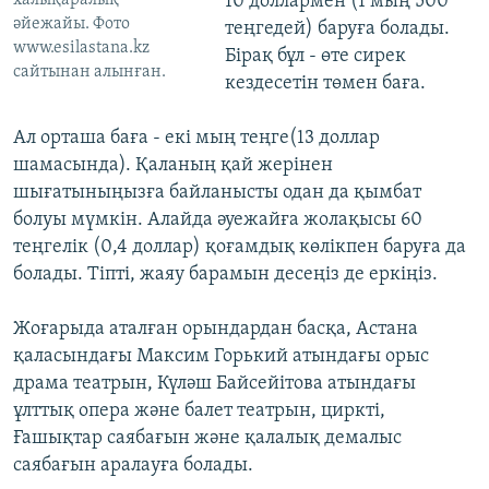
халықаралық
10 доллармен (1 мың 500
әйежайы. Фoто
теңгедей) баруға болады.
www.esilastana.kz
Бірақ бұл - өте сирек
сайтынан алынған.
кездесетін төмен баға.
Ал орташа баға - екі мың теңге(13 доллар
шамасында). Қаланың қай жерінен
шығатыныңызға байланысты одан да қымбат
болуы мүмкін. Алайда әуежайға жолақысы 60
теңгелік (0,4 доллар) қоғамдық көлікпен баруға да
болады. Тіпті, жаяу барамын десеңіз де еркіңіз.
Жоғарыда аталған орындардан басқа, Астана
қаласындағы Максим Горький атындағы орыс
драма театрын, Күләш Байсейітова атындағы
ұлттық опера және балет театрын, циркті,
Ғашықтар саябағын және қалалық демалыс
саябағын аралауға болады.