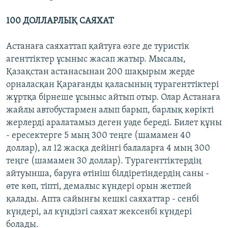
100 ДОЛЛАРЛЫҚ САЯХАТ
Астанаға саяхаттап қайтуға өзге де туристік
агенттіктер ұсыныс жасап жатыр. Мысалы,
Қазақстан астанасынан 200 шақырым жерде
орналасқан Қарағанды қаласының турагенттіктері
жұртқа бірнеше ұсыныс айтып отыр. Олар Астанаға
жайлы автобустармен алып барып, барлық көрікті
жерлерді аралатамыз деген уәде береді. Билет құны
- ересектерге 5 мың 300 теңге (шамамен 40
доллар), ал 12 жасқа дейінгі балаларға 4 мың 300
теңге (шамамен 30 доллар). Турагенттіктердің
айтуынша, баруға өтініш білдіретіндердің саны -
өте көп, тіпті, демалыс күндері орын жетпей
қалады. Апта сайынғы кешкі саяхаттар - сенбі
күндері, ал күндізгі саяхат жексенбі күндері
болады.