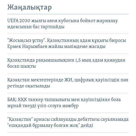
Жаңалықтар
UEFA 2030 жылғы әлем кубогына бойкот жариялау
идеясынан бас тартпайды
"Жосықсыз ұстау". Қазақстанның адам құқығы бюросы
Ермек Нарымбаев жайлы мәлімдеме жасады
Қазақстанда рақымшылықпен 1,5 мың адам қамаудан
босап шықты
Қазақстан мектептерінде ЖИ, цифрлық қауіпсіздік пән
ретінде оқытылады
БАҚ: КҚК танкер тапшылығы мен қауіпсіздікке бола
мұнай тиеуді үзіп-созуға мәжбүр
"Қазақстан" арнасы сайлауалды дебаттағы сауалнамада
"ешқандай бұрмалау болған жоқ" дейді