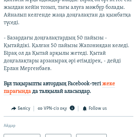
жылдан кейін тозып, тағы алуға мәжбүр болады.
Айналып келгенде жаңа доңғалақтан да қымбатқа
түседі.
- Базардағы доңғалақтардың 50 пайызы -
Қытайдікі. Қалған 50 пайызы Жапониядан келеді.
Бірақ ол да Қытай арқылы жетеді. Қытай
доңғалақтары арзанырақ әрі өтімдірек, - дейді
Ерлан Мергенбаев.
Бұл тақырыпты автордың Facebook-тегі
жеке
парағында
да талқылай аласыздар.
Бөлісу
VPN-сіз оқу
Follow us
Айдар