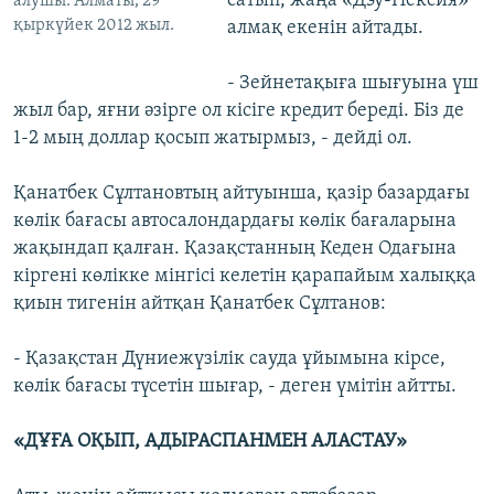
сатып, жаңа «Дэу-Нексия»
алушы. Алматы, 29
қыркүйек 2012 жыл.
алмақ екенін айтады.
- Зейнетақыға шығуына үш
жыл бар, яғни әзірге ол кісіге кредит береді. Біз де
1-2 мың доллар қосып жатырмыз, - дейді ол.
Қанатбек Сұлтановтың айтуынша, қазір базардағы
көлік бағасы автосалондардағы көлік бағаларына
жақындап қалған. Қазақстанның Кеден Одағына
кіргені көлікке мінгісі келетін қарапайым халыққа
қиын тигенін айтқан Қанатбек Сұлтанов:
- Қазақстан Дүниежүзілік сауда ұйымына кірсе,
көлік бағасы түсетін шығар, - деген үмітін айтты.
«ДҰҒА ОҚЫП, АДЫРАСПАНМЕН АЛАСТАУ»