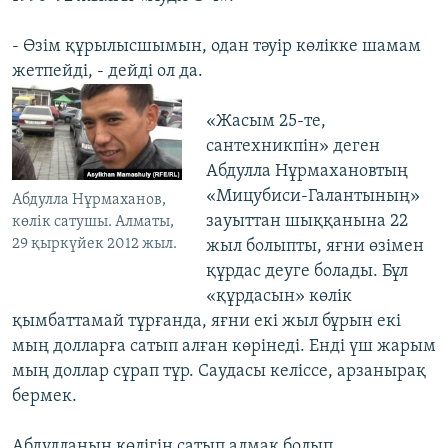
- Өзім құрылысшымын, одан тәуір көлікке шамам
жетпейді, - дейді ол да.
«Жасым 25-те,
сантехникпін» деген
Абдулла Нұрмахановтың
«Мицубиси-Галантының»
Абдулла Нұрмаханов,
зауыттан шыққанына 22
көлік сатушы. Алматы,
29 қыркүйек 2012 жыл.
жыл болыпты, яғни өзімен
құрдас деуге болады. Бұл
«құрдасын» көлік
қымбаттамай тұрғанда, яғни екі жыл бұрын екі
мың долларға сатып алған көрінеді. Енді үш жарым
мың доллар сұрап тұр. Саудасы келіссе, арзанырақ
бермек.
Абдулланың көлігін сатып алмақ болып