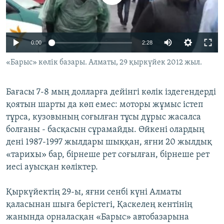
ЖАЗЫЛЫҢЫЗ
0:00
2:28
Басқа тілдерде
«Барыс» көлiк базары. Алматы, 29 қыркүйек 2012 жыл.
Бағасы 7-8 мың долларға дейінгі көлік іздегендерді
қоятын шарты да көп емес: моторы жұмыс істеп
тұрса, кузовының соғылған тұсы дұрыс жасалса
болғаны - басқасын сұрамайды. Өйкені олардың
дені 1987-1997 жылдары шыққан, яғни 20 жылдық
«тарихы» бар, бірнеше рет соғылған, бірнеше рет
иесі ауысқан көліктер.
Қыркүйектің 29-ы, яғни сенбі күні Алматы
қаласынан шыға берістегі, Қаскелең кентінің
жанында орналасқан «Барыс» автобазарына