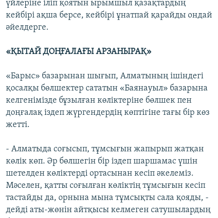
үйлеріне іліп қоятын ырымшыл қазақтардың
кейбірі ақша берсе, кейбірі ұнатпай қарайды ондай
әйелдерге.
«ҚЫТАЙ ДОҢҒАЛАҒЫ АРЗАНЫРАҚ»
«Барыс» базарынан шығып, Алматының ішіндегі
қосалқы бөлшектер сататын «Баянауыл» базарына
келгенімізде бұзылған көліктеріне бөлшек пен
доңғалақ іздеп жүргендердің көптігіне тағы бір көз
жетті.
- Алматыда соғысып, тұмсығын жапырып жатқан
көлік көп. Әр бөлшегін бір іздеп шаршамас үшін
шетелден көліктерді ортасынан кесіп әкелеміз.
Мәселен, қатты соғылған көліктің тұмсығын кесіп
тастайды да, орнына мына тұмсықты сала қояды, -
дейді аты-жөнін айтқысы келмеген сатушылардың