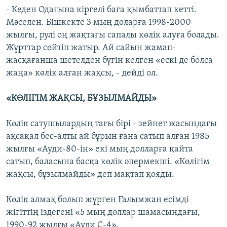
- Кеден Одағына кіргелі баға қымбаттап кетті.
Мәселен. Бішкекте 3 мың доларға 1998-2000
жылғы, рулі оң жақтағы сапалы көлік алуға болады.
Жұрттар сөйтіп жатыр. Ай сайын жамап-
жасқағанша шетелден бүгін келген «ескі де болса
жаңа» көлік алған жақсы, - дейді ол.
«КӨЛІГІМ ЖАҚСЫ, БҰЗЫЛМАЙДЫ»
Көлік сатушылардың тағы бірі - зейнет жасындағы
ақсақал бес-алты ай бұрын ғана сатып алған 1985
жылғы «Ауди-80-ін» екі мың долларға қайта
сатып, баласына басқа көлік әпермекші. «Көлігім
жақсы, бұзылмайды» деп мақтап қояды.
Көлік алмақ болып жүрген Ғалымжан есімді
жігіттің іздегені «5 мың доллар шамасындағы,
1990-92 жылғы «Ауди С-4».