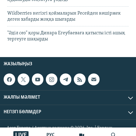
Wildberries негізгі қоймаларын Ресейден көшірмек
деген хабарды жоққа шығарды
"Әділ сөз" қоры Динара Егеубаеваға қатысты істі ашық
тергеуге шақырды
ЖАЗЫЛЫҢЫЗ
ЖАЛПЫ МӘЛІМЕТ
НЕГІЗГІ БӨЛІМДЕР
Азат Еуропа / Азаттық радиосы © 2026, Inc. | Барлық
құқықтары қорғалған
LIVE
РУС