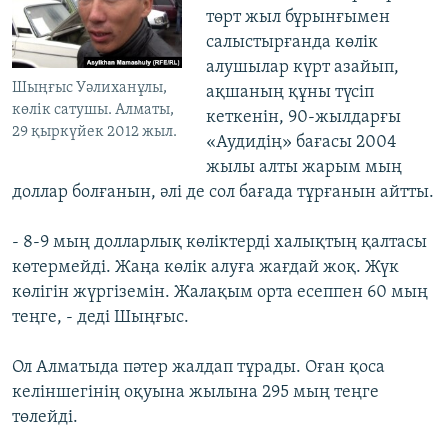
төрт жыл бұрынғымен
салыстырғанда көлік
алушылар күрт азайып,
Шыңғыс Уәлиханұлы,
ақшаның құны түсіп
көлік сатушы. Алматы,
кеткенін, 90-жылдарғы
29 қыркүйек 2012 жыл.
«Аудидің» бағасы 2004
жылы алты жарым мың
доллар болғанын, әлі де сол бағада тұрғанын айтты.
- 8-9 мың долларлық көліктерді халықтың қалтасы
көтермейді. Жаңа көлік алуға жағдай жоқ. Жүк
көлігін жүргіземін. Жалақым орта есеппен 60 мың
теңге, - деді Шыңғыс.
Ол Алматыда пәтер жалдап тұрады. Оған қоса
келіншегінің оқуына жылына 295 мың теңге
төлейді.