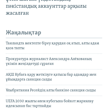
пәкістандық аккаунттар арқылы
жасалған
Жаңалықтар
Таиландта мектепте біреу қарудан оқ атып, алты адам
қаза тапты
Прокуратура журналист Александра Алёхованың
үкімін жеңілдетуді сұраған
АҚШ Кубаға қару жеткізуге қатысы бар адамдар мен
ұйымдарға санкция салды
Ұлыбритания Ресейдің алты банкіне санкция салды
UEFA 2030 жылғы әлем кубогына бойкот жариялау
идеясынан бас тартпайды