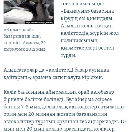
тоғыз шамасында
«Баянауыл» базарына
кірудің өзі қиындады.
Ағылып келіп жатқан
«Барыс» көлiк
көліктердің жүрісін жол
базарынның ішкі
полициясының
көрінісі. Алматы, 29
қызметкерлері реттеп
қыркүйек 2012 жыл.
тұрды.
Алыпсатарлар да «көліктерді базар аузынан
қайтарып», арзанға сатып алуға кіріскен.
Көлік бағасының айырмасына орай автобазар
бірнеше бөлікке бөлінеді. Бұл айырма әсіресе
бағасы 7-8 мың долларлық авткөліктер сатылатын
орын мен 20 мыңнан жоғары бағаланатын
автокөліктер тұратын орыннан тез аңғарылады. 10
мың мен 20 мың доллар арасындағы көліктер