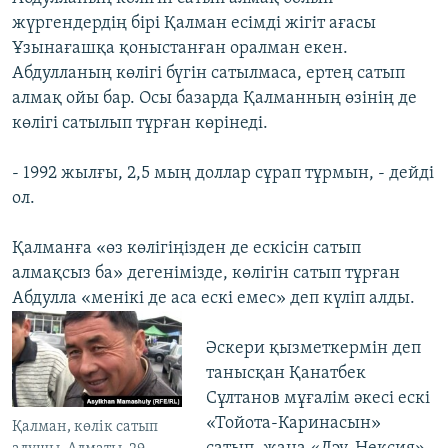
жүргендердің бірі Қалман есімді жігіт ағасы
Ұзынағашқа қоныстанған оралман екен.
Абдулланың көлігі бүгін сатылмаса, ертең сатып
алмақ ойы бар. Осы базарда Қалманның өзінің де
көлігі сатылып тұрған көрінеді.
- 1992 жылғы, 2,5 мың доллар сұрап тұрмын, - дейді
ол.
Қалманға «өз көлігіңізден де ескісін сатып
алмақсыз ба» дегенімізде, көлігін сатып тұрған
Абдулла «менікі де аса ескі емес» деп күліп алды.
Әскери қызметкермін деп
танысқан Қанатбек
Сұлтанов мұғалім әкесі ескі
«Тойота-Каринасын»
Қалман, көлік сатып