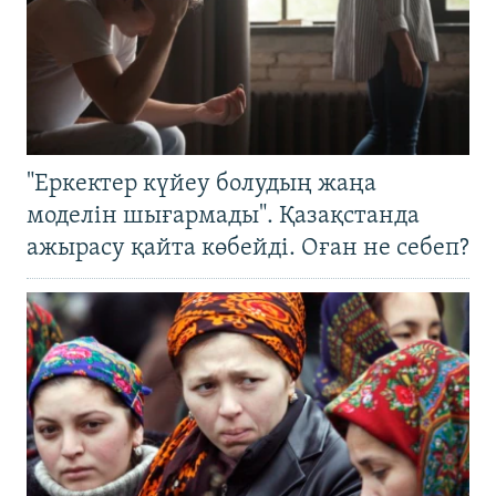
"Еркектер күйеу болудың жаңа
моделін шығармады". Қазақстанда
ажырасу қайта көбейді. Оған не себеп?