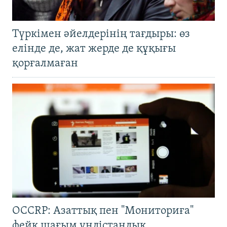
Түркімен әйелдерінің тағдыры: өз
елінде де, жат жерде де құқығы
қорғалмаған
OCCRP: Азаттық пен "Мониториға"
фейк шағым үндістандық,