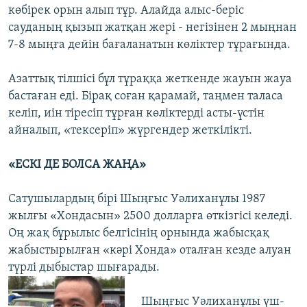
көбірек орын алып тұр. Алайда алыс-беріс
сауданың қызып жатқан жері - негізінен 2 мыңнан
7-8 мыңға дейін бағаланатын көліктер тұрағында.
Азаттық тілшісі бұл тұраққа жеткенде жауын жауа
бастаған еді. Бірақ соған қарамай, таңмен таласа
келіп, иін тіресіп тұрған көліктерді асты-үстін
айналып, «тексеріп» жүргендер жеткілікті.
«ЕСКІ ДЕ БОЛСА ЖАҢА»
Сатушылардың бірі Шыңғыс Уәлиханұлы 1987
жылғы «Хондасын» 2500 долларға өткізгісі келеді.
Оң жақ бұрылыс белгісінің орнында жабысқақ
жабыстырылған «кәрі Хонда» оталған кезде алуан
түрлі дыбыстар шығарады.
Шыңғыс Уәлиханұлы үш-