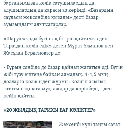
барғанымызда көлік сатушылардың да,
алушылардың да қарасы аз көрінді. «Базардың
саудасы жексенбіде қызады» десті базар
ауызындағы алыпсатарлар.
«Шаруамызды бүгін-ақ бітіріп қайтамыз деп
Тараздан келіп едік» деген Мұрат Ұлманов пен
Жасұлан Берденовтер де:
- Бұрын сенбіде де базар қайнап жататын еді. Бүгін
жібі түзу ештеңе байқай алмадық. 4-4,5 мың
долларға көлік іздеп жүрміз. Көлігін асығыс
сататын ақшаға мұқтаждар да көрінбеді, - деп
кейін қайтты.
«20 ЖЫЛДЫҚ ТАРИХЫ БАР КӨЛІКТЕР»
Жексенбі күні таңғы сағат