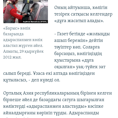
Оның айтуынша, көлігін
тезірек сатқысы келгендер
«дұға жасатып алады».
«Барыс» көлiк
- Газет бетінде «жолыңды
базарында
адыраспанмен көлік
ашып беремін» дейтін
аластап жүрген әйел.
тәуіптер көп. Соларға
Алматы, 29 қыркүйек
барсаңыз, көлігіңіздің
2012 жыл.
қуыстарына «дұға
оқылған» уақ-түйек зат
салып береді. Ұзаса екі аптада көлігіңізден
құтыласыз, - деп күледі ол.
Орталық Азия республикаларының бірінен келген
бірнеше әйел де базардағы сатуға шығарылған
көліктерді «адыраспанмен аластауды» кәсіпке
айналдырғаны көрініп тұрды. Адыраспанды