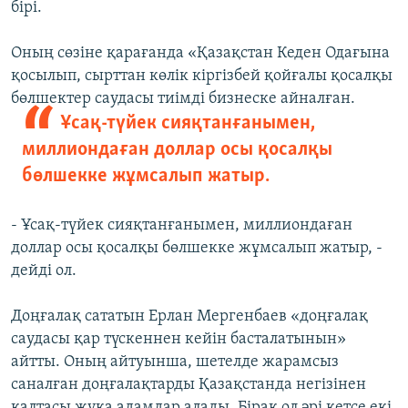
бірі.
Оның сөзіне қарағанда «Қазақстан Кеден Одағына
қосылып, сырттан көлік кіргізбей қойғалы қосалқы
бөлшектер саудасы тиімді бизнеске айналған.
Ұсақ-түйек сияқтанғанымен,
миллиондаған доллар осы қосалқы
бөлшекке жұмсалып жатыр.
- Ұсақ-түйек сияқтанғанымен, миллиондаған
доллар осы қосалқы бөлшекке жұмсалып жатыр, -
дейді ол.
Доңғалақ сататын Ерлан Мергенбаев «доңғалақ
саудасы қар түскеннен кейін басталатынын»
айтты. Оның айтуынша, шетелде жарамсыз
саналған доңғалақтарды Қазақстанда негізінен
қалтасы жұқа адамдар алады. Бірақ ол әрі кетсе екі