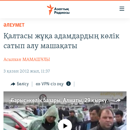
Accessibility
links
Skip
ӘЛЕУМЕТ
to
ЖАҢАЛЫҚТАР
Қалтасы жұқа адамдардың көлік
main
САЯСАТ
content
сатып алу машақаты
AZATTYQTV
Skip
to
Асылхан МАМАШҰЛЫ
ҚАҢТАР ОҚИҒАСЫ
main
3 қазан 2012 жыл, 11:37
АДАМ ҚҰҚЫҚТАРЫ
Navigation
Skip
ӘЛЕУМЕТ
Бөлісу
VPN-сіз оқу
to
ӘЛЕМ
Search
«Барыс» көлiк базары. Алматы, 29 қыркүйек 2012 жыл.
АРНАЙЫ ЖОБАЛАР
Русский
No media source currently available