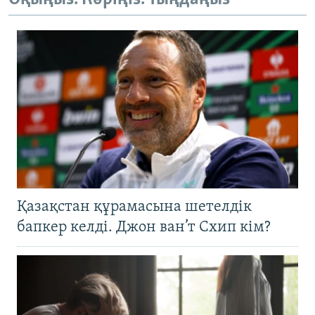
Қазақстан құрамасына шетелдік
бапкер келді. Джон ван’т Схип кім?