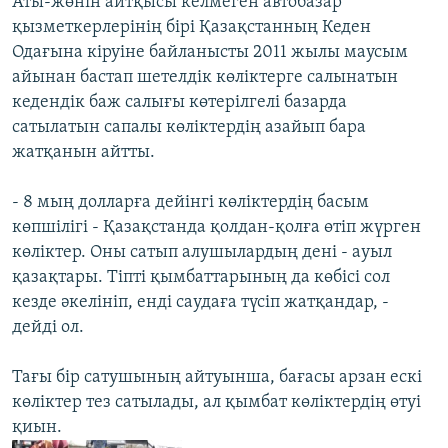
Аты-жөнін айтқысы келмеген автобазар
қызметкерлерінің бірі Қазақстанның Кеден
Одағына кіруіне байланысты 2011 жылы маусым
айынан бастап шетелдік көліктерге салынатын
кедендік баж салығы көтерілгелі базарда
сатылатын сапалы көліктердің азайып бара
жатқанын айтты.
- 8 мың долларға дейінгі көліктердің басым
көпшілігі - Қазақстанда қолдан-қолға өтіп жүрген
көліктер. Оны сатып алушылардың дені - ауыл
қазақтары. Тіпті қымбаттарының да көбісі сол
кезде әкелініп, енді саудаға түсіп жатқандар, -
дейді ол.
Тағы бір сатушының айтуынша, бағасы арзан ескі
көліктер тез сатылады, ал қымбат көліктердің өтуі
қиын.