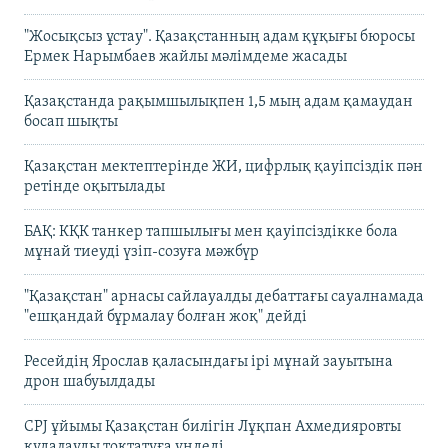
"Жосықсыз ұстау". Қазақстанның адам құқығы бюросы
Ермек Нарымбаев жайлы мәлімдеме жасады
Қазақстанда рақымшылықпен 1,5 мың адам қамаудан
босап шықты
Қазақстан мектептерінде ЖИ, цифрлық қауіпсіздік пән
ретінде оқытылады
БАҚ: КҚК танкер тапшылығы мен қауіпсіздікке бола
мұнай тиеуді үзіп-созуға мәжбүр
"Қазақстан" арнасы сайлауалды дебаттағы сауалнамада
"ешқандай бұрмалау болған жоқ" дейді
Ресейдің Ярослав қаласындағы ірі мұнай зауытына
дрон шабуылдады
CPJ ұйымы Қазақстан билігін Лұқпан Ахмедияровты
қудалауды тоқтатуға үндеді