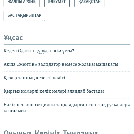
ЖАЛПЫ АРХИВ
ӘЛЕУМЕТ
ҚАЗАҚСТАН
БАС ТАҚЫРЫПТАР
Ұқсас
Кеден Одағын құрудан кім ұтты?
Ақша «жейтін» валидатор немесе жолақы машақаты
Қазақстанның кезекті көлігі
Қырғыз номерлі көлік иелері алаңдай бастады
Билік пен оппозицияны таңқалдырған «оң жақ рульділер»
қозғалысы
Оқыңыз. Көріңіз. Тыңдаңыз