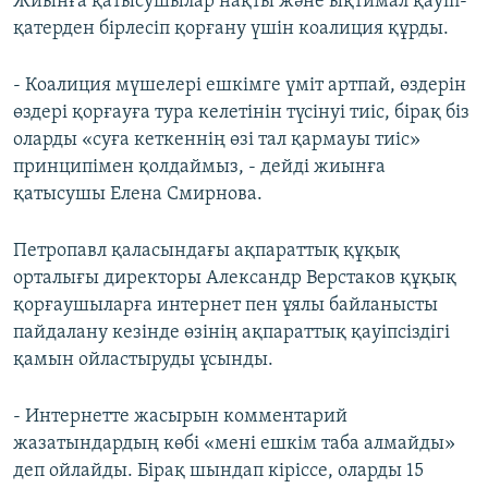
Жиынға қатысушылар нақты және ықтимал қауіп-
қатерден бірлесіп қорғану үшін коалиция құрды.
- Коалиция мүшелері ешкімге үміт артпай, өздерін
өздері қорғауға тура келетінін түсінуі тиіс, бірақ біз
оларды «суға кеткеннің өзі тал қармауы тиіс»
принципімен қолдаймыз, - дейді жиынға
қатысушы Елена Смирнова.
Петропавл қаласындағы ақпараттық құқық
орталығы директоры Александр Верстаков құқық
қорғаушыларға интернет пен ұялы байланысты
пайдалану кезінде өзінің ақпараттық қауіпсіздігі
қамын ойластыруды ұсынды.
- Интернетте жасырын комментарий
жазатындардың көбі «мені ешкім таба алмайды»
деп ойлайды. Бірақ шындап кіріссе, оларды 15