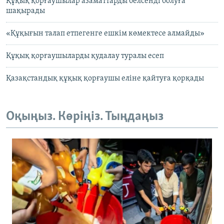
Құқық қорғаушылар азаматтарды белсенді болуға
шақырады
«Құқығын талап етпегенге ешкім көмектесе алмайды»
Құқық қорғаушыларды қудалау туралы есеп
Қазақстандық құқық қорғаушы еліне қайтуға қорқады
Оқыңыз. Көріңіз. Тыңдаңыз