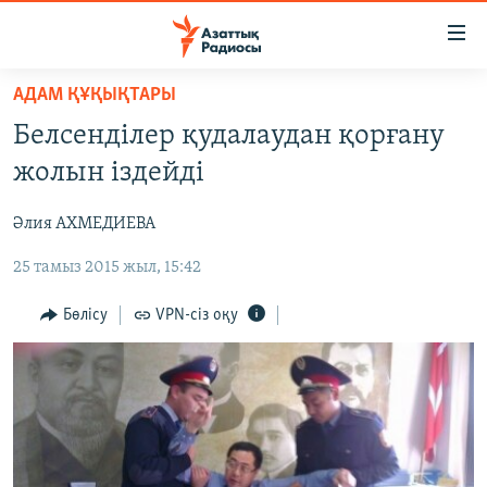
Accessibility
links
Skip
АДАМ ҚҰҚЫҚТАРЫ
to
ЖАҢАЛЫҚТАР
Белсенділер қудалаудан қорғану
main
САЯСАТ
content
жолын іздейді
AZATTYQTV
Skip
to
Әлия АХМЕДИЕВА
ҚАҢТАР ОҚИҒАСЫ
main
25 тамыз 2015 жыл, 15:42
АДАМ ҚҰҚЫҚТАРЫ
Navigation
Skip
ӘЛЕУМЕТ
Бөлісу
VPN-сіз оқу
to
ӘЛЕМ
Search
АРНАЙЫ ЖОБАЛАР
Русский