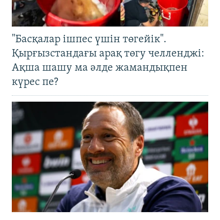
"Басқалар ішпес үшін төгейік".
Қырғызстандағы арақ төгу челленджі:
Ақша шашу ма әлде жамандықпен
күрес пе?