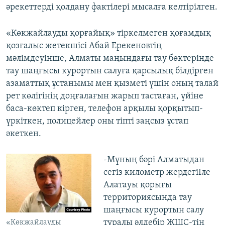
әрекеттерді қолдану фактілері мысалға келтірілген.
«Көкжайлауды қорғайық» тіркелмеген қоғамдық
қозғалыс жетекшісі Абай Ерекеновтің
мәлімдеуінше, Алматы маңындағы тау бөктерінде
тау шаңғысы курортын салуға қарсылық білдірген
азаматтық ұстанымы мен қызметі үшін оның талай
рет көлігінің доңғалағын жарып тастаған, үйіне
баса-көктеп кірген, телефон арқылы қорқытып-
үркіткен, полицейлер оны тіпті заңсыз ұстап
әкеткен.
-Мұның бәрі Алматыдан
сегіз километр жердегіІле
Алатауы қорығы
территориясында тау
шаңғысы курортын салу
туралы әлдебір ЖШС-тің
«Көкжайлауды