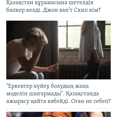
Қазақстан құрамасына шетелдік
бапкер келді. Джон ван’т Схип кім?
"Еркектер күйеу болудың жаңа
моделін шығармады". Қазақстанда
ажырасу қайта көбейді. Оған не себеп?