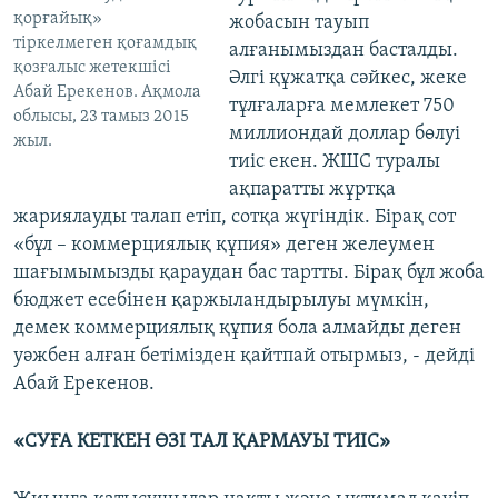
қорғайық»
жобасын тауып
тіркелмеген қоғамдық
алғанымыздан басталды.
қозғалыс жетекшісі
Әлгі құжатқа сәйкес, жеке
Абай Ерекенов. Ақмола
тұлғаларға мемлекет 750
облысы, 23 тамыз 2015
миллиондай доллар бөлуі
жыл.
тиіс екен. ЖШС туралы
ақпаратты жұртқа
жариялауды талап етіп, сотқа жүгіндік. Бірақ сот
«бұл – коммерциялық құпия» деген желеумен
шағымымызды қараудан бас тартты. Бірақ бұл жоба
бюджет есебінен қаржыландырылуы мүмкін,
демек коммерциялық құпия бола алмайды деген
уәжбен алған бетімізден қайтпай отырмыз, - дейді
Абай Ерекенов.
«СУҒА КЕТКЕН ӨЗІ ТАЛ ҚАРМАУЫ ТИІС»