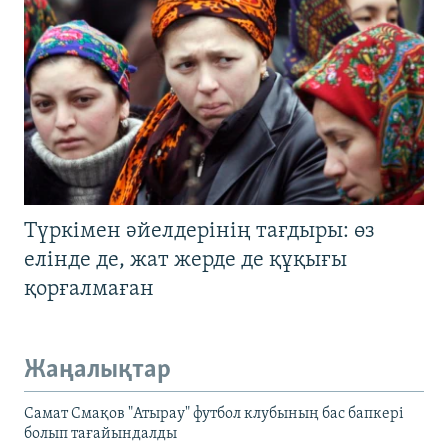
Түркімен әйелдерінің тағдыры: өз
елінде де, жат жерде де құқығы
қорғалмаған
Жаңалықтар
Самат Смақов "Атырау" футбол клубының бас бапкері
болып тағайындалды