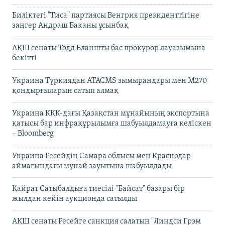
Биліктегі "Тиса" партиясы Венгрия президенттігіне
заңгер Андраш Баканы ұсынбақ
АҚШ сенаты Тодд Бланшты бас прокурор лауазымына
бекітті
Украина Түркиядан ATACMS зымырандары мен M270
қондырғыларын сатып алмақ
Украина КҚК-дағы Қазақстан мұнайының экспортына
қатысы бар инфрақұрылымға шабуылдамауға келіскен
– Bloomberg
Украина Ресейдің Самара облысы мен Краснодар
аймағындағы мұнай зауытына шабуылдады
Қайрат Сатыбалдыға тиесілі "Байсат" базары бір
жылдан кейін аукционда сатылды
АҚШ сенаты Ресейге санкция салатын "Линдси Грэм