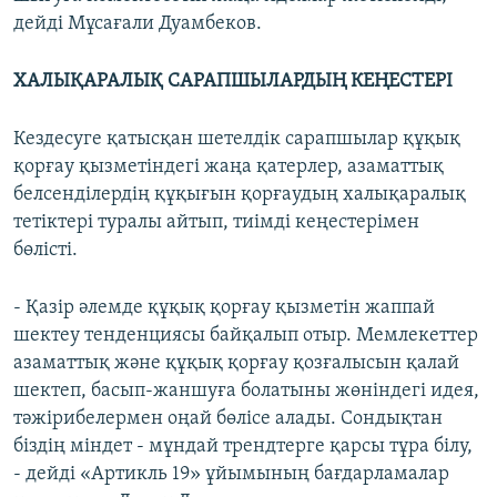
дейді Мұсағали Дуамбеков.
ХАЛЫҚАРАЛЫҚ САРАПШЫЛАРДЫҢ КЕҢЕСТЕРІ
Кездесуге қатысқан шетелдік сарапшылар құқық
қорғау қызметіндегі жаңа қатерлер, азаматтық
белсенділердің құқығын қорғаудың халықаралық
тетіктері туралы айтып, тиімді кеңестерімен
бөлісті.
- Қазір әлемде құқық қорғау қызметін жаппай
шектеу тенденциясы байқалып отыр. Мемлекеттер
азаматтық және құқық қорғау қозғалысын қалай
шектеп, басып-жаншуға болатыны жөніндегі идея,
тәжірибелермен оңай бөлісе алады. Сондықтан
біздің міндет - мұндай трендтерге қарсы тұра білу,
- дейді «Артикль 19» ұйымының бағдарламалар