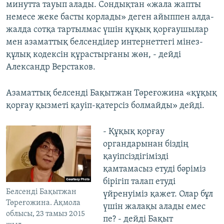
минутта тауып алады. Сондықтан «жала жапты
немесе жеке басты қорлады» деген айыппен алда-
жалда сотқа тартылмас үшін құқық қорғаушылар
мен азаматтық белсенділер интернеттегі мінез-
құлық кодексін құрастырғаны жөн, - дейді
Александр Верстаков.
Азаматтық белсенді Бақытжан Төреғожина «құқық
қорғау қызметі қауіп-қатерсіз болмайды» дейді.
- Құқық қорғау
органдарынан біздің
қауіпсіздігімізді
қамтамасыз етуді бәріміз
бірігіп талап етуді
Белсенді Бақытжан
үйренуіміз қажет. Олар бұл
Төреғожина. Ақмола
үшін жалақы алады емес
облысы, 23 тамыз 2015
пе? - дейді Бақыт