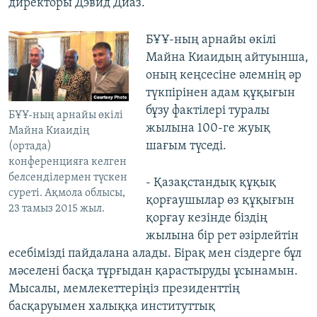
директоры Дэвид Диаз.
БҰҰ-ның арнайы өкілі
Майна Киаидың айтуынша,
оның кеңсесіне әлемнің әр
түкпірінен адам құқығын
бұзу фактілері туралы
БҰҰ-ның арнайы өкілі
жылына 100-ге жуық
Майна Киаидің
шағым түседі.
(ортада)
конференцияға келген
белсенділермен түскен
- Қазақстандық құқық
суреті. Ақмола облысы,
қорғаушылар өз құқығын
23 тамыз 2015 жыл.
қорғау кезінде біздің
жылына бір рет әзірлейтін
есебімізді пайдалана алады. Бірақ мен сіздерге бұл
мәселені басқа тұрғыдан қарастыруды ұсынамын.
Мысалы, мемлекеттеріңіз президенттің
басқаруымен халыққа институттық