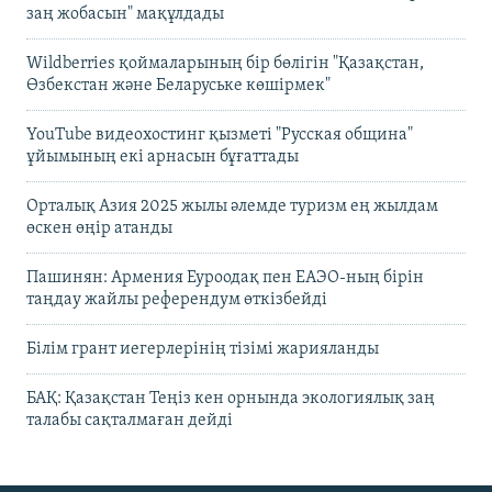
заң жобасын" мақұлдады
Wildberries қоймаларының бір бөлігін "Қазақстан,
Өзбекстан және Беларуське көшірмек"
YouTube видеохостинг қызметі "Русская община"
ұйымының екі арнасын бұғаттады
Орталық Азия 2025 жылы әлемде туризм ең жылдам
өскен өңір атанды
Пашинян: Армения Еуроодақ пен ЕАЭО-ның бірін
таңдау жайлы референдум өткізбейді
Білім грант иегерлерінің тізімі жарияланды
БАҚ: Қазақстан Теңіз кен орнында экологиялық заң
талабы сақталмаған дейді