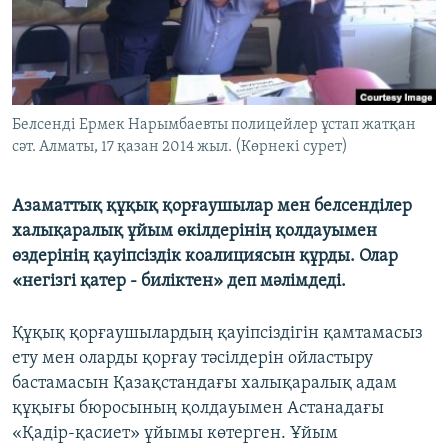
ЖАЗЫЛЫҢЫЗ
Басқа тілдерде
Белсенді Ермек Нарымбаевты полицейлер ұстап жатқан
сәт. Алматы, 17 қазан 2014 жыл. (Көрнекі сурет)
Азаматтық құқық қорғаушылар мен белсенділер
халықаралық ұйым өкілдерінің қолдауымен
өздерінің қауіпсіздік коалициясын құрды. Олар
«негізгі қатер - биліктен» деп мәлімдеді.
Құқық қорғаушылардың қауіпсіздігін қамтамасыз
ету мен оларды қорғау тәсілдерін ойластыру
бастамасын Қазақстандағы халықаралық адам
құқығы бюросының қолдауымен Астанадағы
«Қадір-қасиет» ұйымы көтерген. Ұйым