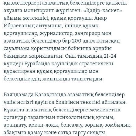
қызметкерлері азаматтық белсенділерге қатысты
ахуалға мониторинг жүргізген. «Қадір-қасиет»
ұйымы жетекшісі, құқық қорғаушы Анар
Ибраеваның айтуынша, ішінде құқық
қорғаушылар, журналистер, заңгерлер мен
азаматтық белсенділер бар 200 адам қатысқан
сауалнама қорытындысы бойынша арнайы
баяндама жарияланған. Оны тамыздың 21-24
күндері Бурабайда қауіпсіздік стратегиясын
құрастырған құқық қорғаушылар мен
белсенділердің жиынында таныстырды.
Баяндамада Қазақстанда азаматтық белсенділер
үшін негізгі қауіп ел билігінен төнетіні айтылған.
Құжатта азаматтық белсенділерге мемлекеттік
органдар тарапынан психологиялық қысым,
арандату, қоқан-лоқы, бопсалау, зорлық-зомбылық,
абақтыға қамау және сотқа тарту сияқты