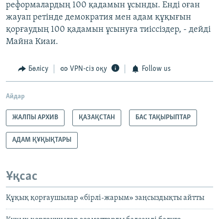
реформалардың 100 қадамын ұсынды. Енді оған
жауап ретінде демократия мен адам құқығын
қорғаудың 100 қадамын ұсынуға тиіссіздер, - дейді
Майна Киаи.
Бөлісу
VPN-сіз оқу
Follow us
Айдар
ЖАЛПЫ АРХИВ
ҚАЗАҚСТАН
БАС ТАҚЫРЫПТАР
АДАМ ҚҰҚЫҚТАРЫ
Ұқсас
Құқық қорғаушылар «бірлі-жарым» заңсыздықты айтты