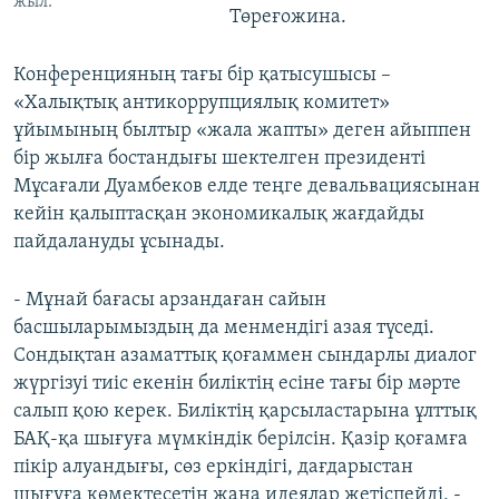
жыл.
Төреғожина.
Конференцияның тағы бір қатысушысы –
«Халықтық антикоррупциялық комитет»
ұйымының былтыр «жала жапты» деген айыппен
бір жылға бостандығы шектелген президенті
Мұсағали Дуамбеков елде теңге девальвациясынан
кейін қалыптасқан экономикалық жағдайды
пайдалануды ұсынады.
- Мұнай бағасы арзандаған сайын
басшыларымыздың да менмендігі азая түседі.
Сондықтан азаматтық қоғаммен сындарлы диалог
жүргізуі тиіс екенін биліктің есіне тағы бір мәрте
салып қою керек. Биліктің қарсыластарына ұлттық
БАҚ-қа шығуға мүмкіндік берілсін. Қазір қоғамға
пікір алуандығы, сөз еркіндігі, дағдарыстан
шығуға көмектесетін жаңа идеялар жетіспейді, -