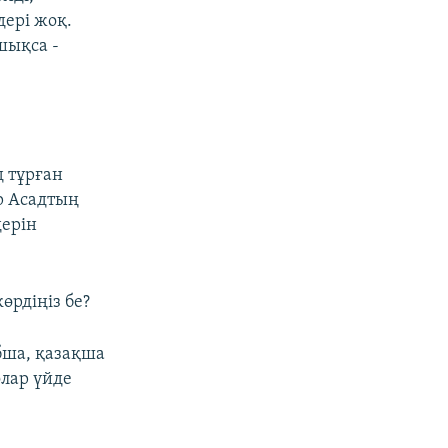
дері жоқ.
шықса -
 тұрған
р Асадтың
дерін
өрдіңіз бе?
бша, қазақша
олар үйде