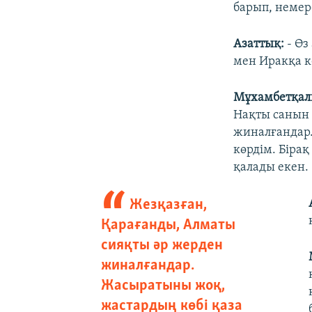
барып, немер
Азаттық:
- Өз
мен Иракқа ке
Мұхамбетқали
Нақты санын 
жиналғандар.
көрдім. Бірақ
қалады екен.
Жезқазған,
Қарағанды, Алматы
сияқты әр жерден
жиналғандар.
Жасыратыны жоқ,
жастардың көбі қаза