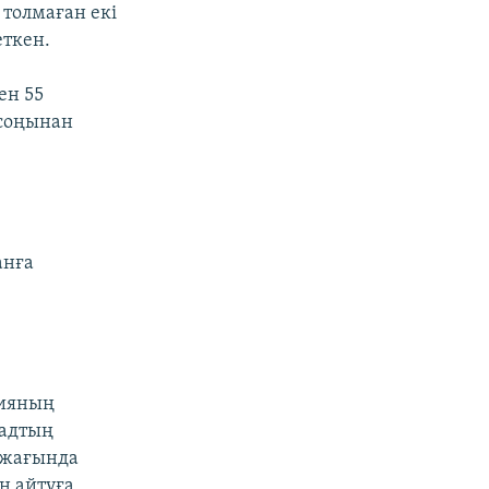
толмаған екі
еткен.
ен 55
 соңынан
анға
ияның
дадтың
і жағында
н айтуға