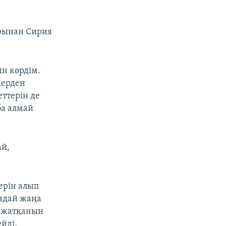
арынан Сирия
н көрдім.
жерден
ттерін де
ба алмай
ай,
ерін алып
ондай жаңа
п жатқанын
йді,