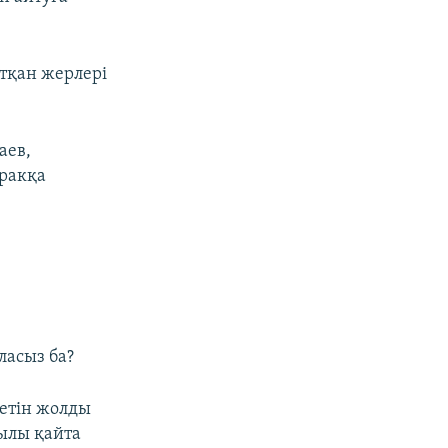
тқан жерлері
аев,
Иракқа
ласыз ба?
ретін жолды
жылы қайта