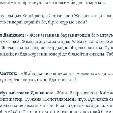
елерімнің бір-екеуін алып келсем бе деп отырмын.
 ауылыңыз Кеңгірден, я Сәтбаев пен Жезқазған қалал
ткендерді көрдіңіз бе, бірге жүр ме екен?
 Дәніханов:
- Жезқазғаннан барғандардың бес-алтауы
ұмыттым. Жезқазған, Қарағанды, Алматы сияқты әр 
 Жасыратыны жоқ, жастардың көбі қаза болыпты. Суре
 кімнің қайда жүргенін өздері де білмейтін сияқты. Та
Азаттық:
- «Жиһадқа кеткендердің» тұрмыстары қанд
күнкөріске қаржыны қайдан табады?
Мұхамбетқали Дәніханов:
- Жағдайлары жақсы. Киімд
киіп жатыр. Су жаңа «Тойоталармен» жүр. Бұл жақта 
көлікті міне алмайсың ғой. Бірақ ақшаны қайдан алы
білмеймін. Сырттан келген маған көп жақындай берме