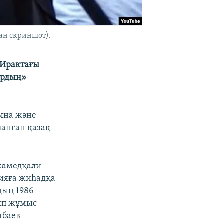
ан скриншот).
 Ирактағы
ардың»
рына және
ланған қазақ
хамедқали
рияға жиһадқа
дың 1986
лып жұмыс
тбаев