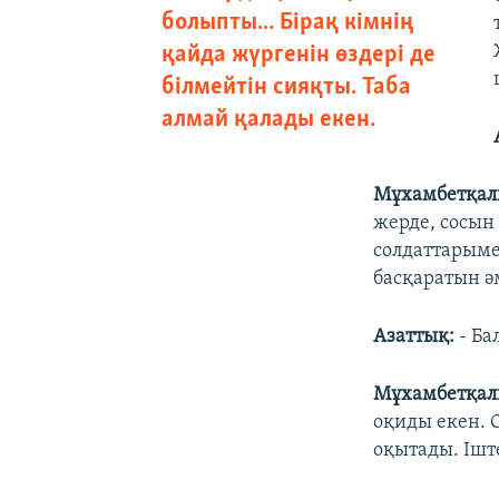
болыпты... Бірақ кімнің
қайда жүргенін өздері де
білмейтін сияқты. Таба
алмай қалады екен.
Мұхамбетқали
жерде, сосын
солдаттарыме
басқаратын ә
Азаттық:
- Ба
Мұхамбетқали
оқиды екен. 
оқытады. Ішт