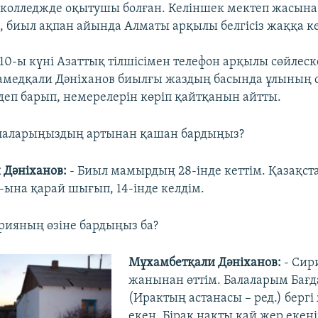
колледжде оқытушы болған. Келіншек мектеп жасына 
, биыл ақпан айында Алматы арқылы белгісіз жаққа к
10-ы күні Азаттық тілшісімен телефон арқылы сөйлеск
амедқали Дәніханов биылғы жаздың басында ұлының
здеп барып, немерелерін көріп қайтқанын айтты.
лаларыңыздың артынан қашан бардыңыз?
 Дәніханов:
- Биыл мамырдың 28-інде кеттім. Қазақст
ына қарай шығып, 14-інде келдім.
рияның өзіне бардыңыз ба?
Мұхамбетқали Дәніханов:
- Сир
жанынан өттім. Балаларым Бағ
(Ирактың астанасы – ред.) берг
екен. Бірақ нақты қай жер екені