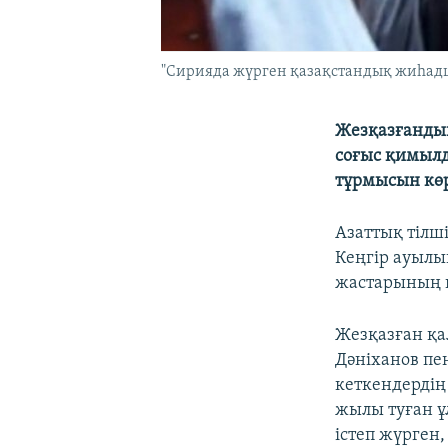
"Сирияда жүрген қазақстандық жиһадш
Жезқазғандық
соғыс қимыл
тұрмысын көр
Азаттық тілш
Кеңгір ауылы
жастарының к
Жезқазған қа
Дәніханов пе
кеткендердің
жылы туған ұ
істеп жүрген,