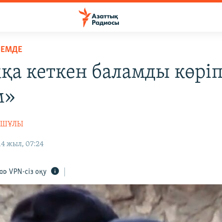
ЛЕМДЕ
қа кеткен баламды көрі
м»
АШҰЛЫ
4 жыл, 07:24
VPN-сіз оқу