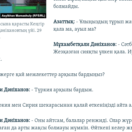
болмайды.
Азаттық:
- Ұлыңыздың тұрып жа
сына қарасты Кеңгір
қала ма, ауыл ма?
әніхановтың үйі. 29
.
Мұхамбетқали Дәніханов:
- Сәтб
Жезқазған сияқты үлкен қала. 
.
 жерге қай мемлекеттер арқылы бардыңыз?
 Дәніханов:
- Түркия арқылы бардым.
ркия мен Сирия шекарасынан қалай өткеніңізді айта а
 Дәніханов:
- Оны айтсам, балалар ренжиді. Олар жү
Маған да арты жақсы болмауы мүмкін. Өйткені келер 