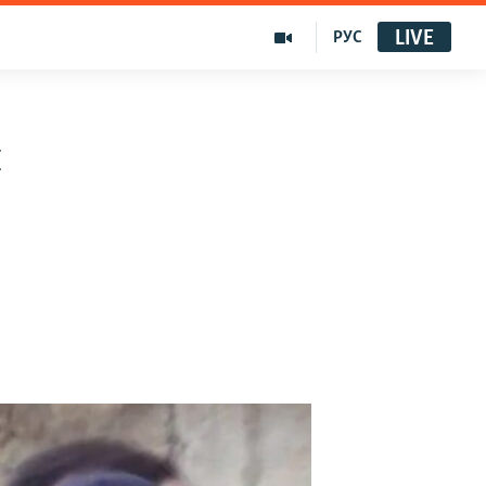
LIVE
РУС
п