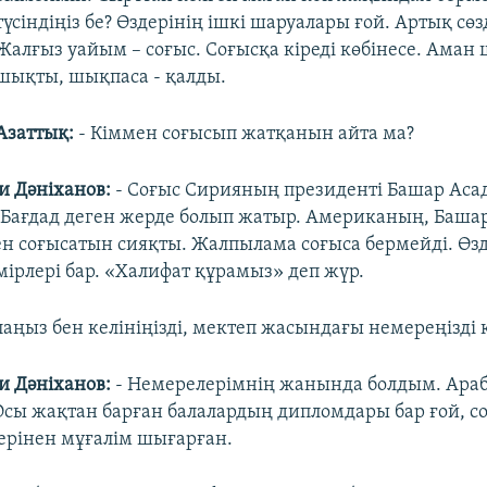
түсіндіңіз бе? Өздерінің ішкі шаруалары ғой. Артық сөз
Жалғыз уайым – соғыс. Соғысқа кіреді көбінесе. Аман 
шықты, шықпаса - қалды.
Азаттық:
- Кіммен соғысып жатқанын айта ма?
 Дәніханов:
- Соғыс Сирияның президенті Башар Асад
 Бағдад деген жерде болып жатыр. Американың, Баша
н соғысатын сияқты. Жалпылама соғыса бермейді. Өз
мірлері бар. «Халифат құрамыз» деп жүр.
лаңыз бен келініңізді, мектеп жасындағы немереңізді к
 Дәніханов:
- Немерелерімнің жанында болдым. Ара
Осы жақтан барған балалардың дипломдары бар ғой, с
ерінен мұғалім шығарған.