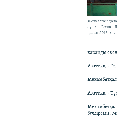
Жезқазған қала
ауылы. Ержан Д
қазан 2013 жыл
қарайды екен
Азаттық:
- Ол
Мұхамбетқали
Азаттық:
- Тү
Мұхамбетқали
бүлдіреміз. 