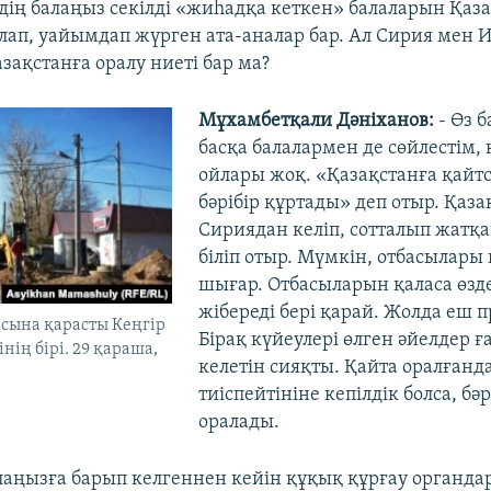
здің балаңыз секілді «жиһадқа кеткен» балаларын Қаз
лап, уайымдап жүрген ата-аналар бар. Ал Сирия мен 
зақстанға оралу ниеті бар ма?
Мұхамбетқали Дәніханов:
- Өз 
басқа балалармен де сөйлестім,
ойлары жоқ. «Қазақстанға қайтса
бәрібір құртады» деп отыр. Қаза
Сириядан келіп, сотталып жатқ
біліп отыр. Мүмкін, отбасылары
шығар. Отбасыларын қаласа өздер
жібереді бері қарай. Жолда еш 
сына қарасты Кеңгір
Бірақ күйеулері өлген әйелдер ғ
нің бірі. 29 қараша,
келетін сияқты. Қайта оралғанд
тиіспейтініне кепілдік болса, бәр
оралады.
лаңызға барып келгеннен кейін құқық құрғау органда