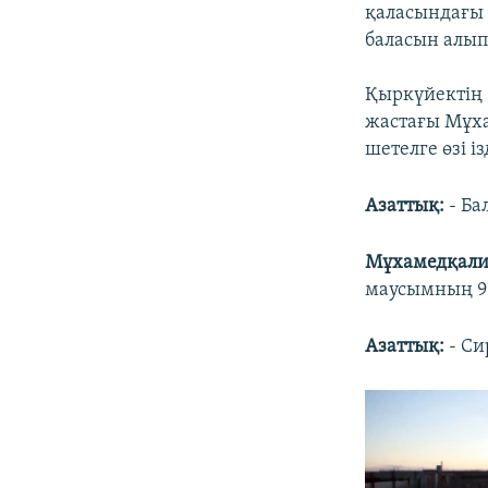
қаласындағы 
баласын алып
Қыркүйектің 
жастағы Мұх
шетелге өзі і
Азаттық:
- Ба
Мұхамедқали
маусымның 9-
Азаттық:
- Си