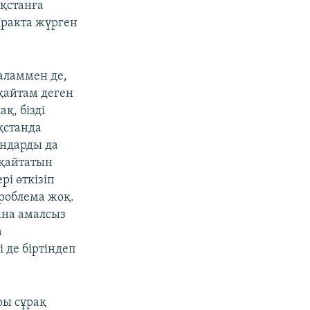
ақстанға
Иракта жүрген
баламмен де,
 қайтам деген
қ, бізді
қстанда
андарды да
 қайтатын
і өткізіп
проблема жоқ.
ана амалсыз
а
і де біртіндеп
ры сұрақ