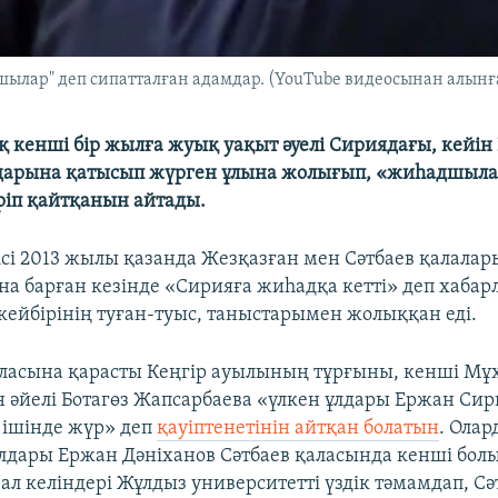
ылар" деп сипатталған адамдар. (YouTube видеосынан алынғ
 кенші бір жылға жуық уақыт әуелі Сириядағы, кейін
дарына қатысып жүрген ұлына жолығып, «жиһадшыл
іп қайтқанын айтады.
ісі 2013 жылы қазанда Жезқазған мен Сәтбаев қалала
на барған кезінде «Сирияға жиһадқа кетті» деп хабар
ейбірінің туған-туыс, таныстарымен жолыққан еді.
ласына қарасты Кеңгір ауылының тұрғыны, кенші Мұ
н әйелі Ботагөз Жапсарбаева «үлкен ұлдары Ержан Си
 ішінде жүр» деп
қауіптенетінін айтқан болатын
. Олар
лдары Ержан Дәніханов Сәтбаев қаласында кенші бо
 ал келіндері Жұлдыз университетті үздік тәмамдап, Сә