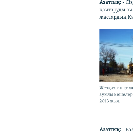
Азаттық:
- Сі
қайтаруды ой
жастардың Қа
Жезқазған қала
ауылы көшелері
2013 жыл.
Азаттық:
- Ба