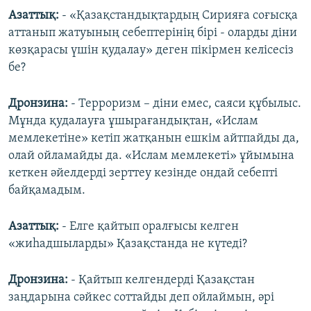
Азаттық:
- «Қазақстандықтардың Сирияға соғысқа
аттанып жатуының себептерінің бірі - оларды діни
көзқарасы үшін қудалау» деген пікірмен келісесіз
бе?
Дронзина:
- Терроризм – діни емес, саяси құбылыс.
Мұнда қудалауға ұшырағандықтан, «Ислам
мемлекетіне» кетіп жатқанын ешкім айтпайды да,
олай ойламайды да. «Ислам мемлекеті» ұйымына
кеткен әйелдерді зерттеу кезінде ондай себепті
байқамадым.
Азаттық:
- Елге қайтып оралғысы келген
«жиһадшыларды» Қазақстанда не күтеді?
Дронзина:
- Қайтып келгендерді Қазақстан
заңдарына сәйкес соттайды деп ойлаймын, әрі