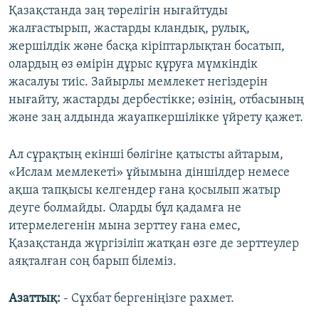
Қазақстанда заң төрелігін нығайтуды
жалғастырып, жастарды кландық, рулық,
жершілдік және басқа кіріптарлықтан босатып,
олардың өз өмірін дұрыс құруға мүмкіндік
жасалуы тиіс. Зайырлы мемлекет негіздерін
нығайту, жастарды дербестікке; өзінің, отбасының
және заң алдында жауапкершілікке үйрету қажет.
Ал сұрақтың екінші бөлігіне қатысты айтарым,
«Ислам мемлекеті» ұйымына діншілдер немесе
ақша тапқысы келгендер ғана қосылып жатыр
деуге болмайды. Оларды бұл қадамға не
итермелегенін мына зерттеу ғана емес,
Қазақстанда жүргізіліп жатқан өзге де зерттеулер
аяқталған соң барып білеміз.
Азаттық:
- Сұхбат бергеніңізге рахмет.