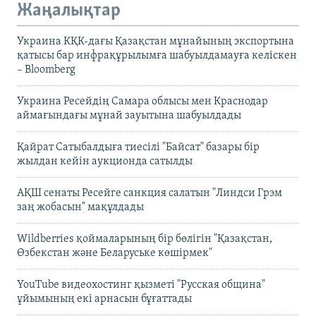
Жаңалықтар
Украина КҚК-дағы Қазақстан мұнайының экспортына
қатысы бар инфрақұрылымға шабуылдамауға келіскен
– Bloomberg
Украина Ресейдің Самара облысы мен Краснодар
аймағындағы мұнай зауытына шабуылдады
Қайрат Сатыбалдыға тиесілі "Байсат" базары бір
жылдан кейін аукционда сатылды
АҚШ сенаты Ресейге санкция салатын "Линдси Грэм
заң жобасын" мақұлдады
Wildberries қоймаларының бір бөлігін "Қазақстан,
Өзбекстан және Беларуське көшірмек"
YouTube видеохостинг қызметі "Русская община"
ұйымының екі арнасын бұғаттады