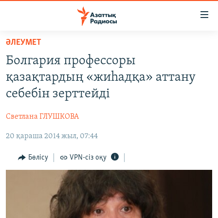
Accessibility
links
Skip
ӘЛЕУМЕТ
to
ЖАҢАЛЫҚТАР
Болгария профессоры
main
САЯСАТ
content
қазақтардың «жиһадқа» аттану
AZATTYQTV
Skip
себебін зерттейді
to
ҚАҢТАР ОҚИҒАСЫ
main
Светлана ГЛУШКОВА
АДАМ ҚҰҚЫҚТАРЫ
Navigation
Skip
20 қараша 2014 жыл, 07:44
ӘЛЕУМЕТ
to
ӘЛЕМ
Бөлісу
VPN-сіз оқу
Search
АРНАЙЫ ЖОБАЛАР
Русский