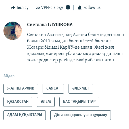
Бөлісу
VPN-сіз оқу
Follow us
Светлана ГЛУШКОВА
Светлана Азаттықтың Астана бөліміндегі тілші
болып 2010 жылдан бастап істей бастады.
Жоғары білімді ҚарҰУ-де алған. Жеті жыл
қалалық жәнереспубликалық арналарда тілші
және редактор ретінде тәжірибе жинаған.
Айдар
ЖАЛПЫ АРХИВ
САЯСАТ
ӘЛЕУМЕТ
ҚАЗАҚСТАН
ӘЛЕМ
БАС ТАҚЫРЫПТАР
АДАМ ҚҰҚЫҚТАРЫ
Діни көзқарасы үшін қудалау