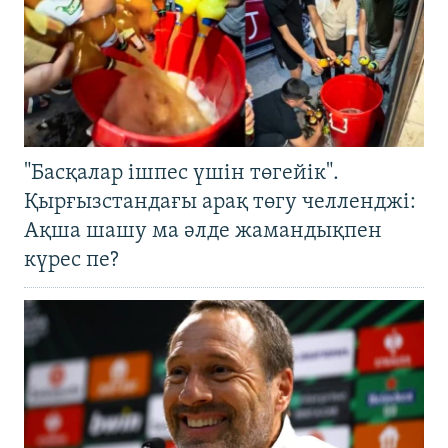
"Басқалар ішпес үшін төгейік".
Қырғызстандағы арақ төгу челленджі:
Ақша шашу ма әлде жамандықпен
күрес пе?