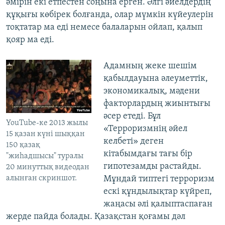
әмірін екі етпестен соңына ерген. Әлгі әйелдердің
құқығы көбірек болғанда, олар мүмкін күйеулерін
тоқтатар ма еді немесе балаларын ойлап, қалып
қояр ма еді.
Адамның жеке шешім
қабылдауына әлеуметтік,
экономикалық, мәдени
факторлардың жиынтығы
әсер етеді. Бұл
YouTube-ке 2013 жылы
«Терроризмнің әйел
15 қазан күні шыққан
келбеті» деген
150 қазақ
кітабымдағы тағы бір
"жиһадшысы" туралы
гипотезамды растайды.
20 минуттық видеодан
алынған скриншот.
Мұндай типтегі терроризм
ескі құндылықтар күйреп,
жаңасы әлі қалыптаспаған
жерде пайда болады. Қазақстан қоғамы дәл