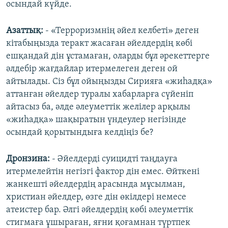
осындай күйде.
Азаттық:
- «Терроризмнің әйел келбеті» деген
кітабыңызда теракт жасаған әйелдердің көбі
ешқандай дін ұстамаған, оларды бұл әрекеттерге
әлдебір жағдайлар итермелеген деген ой
айтылады. Сіз бұл ойыңызды Сирияға «жиһадқа»
аттанған әйелдер туралы хабарларға сүйеніп
айтасыз ба, әлде әлеуметтік желілер арқылы
«жиһадқа» шақыратын үндеулер негізінде
осындай қорытындыға келдіңіз бе?
Дронзина:
- Әйелдерді суицидті таңдауға
итермелейтін негізгі фактор дін емес. Өйткені
жанкешті әйелдердің арасында мұсылман,
христиан әйелдер, өзге дін өкілдері немесе
атеистер бар. Әлгі әйелдердің көбі әлеуметтік
стигмаға ұшыраған, яғни қоғамнан түртпек