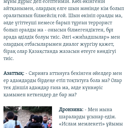
мұны дұрыс деп есептеймін. Көбі өкінгенін
айтқанымен, олардың елге шын мәнінде кім болып
оралатынын білмейсің ғой. Шын өкініп оралды ма,
әлде үгіттеуші немесе барып тұрған террорист
болып оралды ма - онысын білмегендіктен, бұл
арада әділдік болуы тиіс. Әлгі «жиһадшылар» мен
олардың отбасыларымен диалог жүргізу қажет,
бірақ олар Қазақстанда жазасын өтеуге көндігуі
тиіс.
Азаттық:
- Сирияға аттануға бекінген әйелдер мен
ер адамдарды бірдеңе етіп тоқтатуға бола ма? Олар
тек діншіл адамдар ғана ма, әлде күнкөріс
қамымен кеткендер де бар ма?
Дронзина:
- Мен мына
шараларды ұсынар едім.
«Ислам мемлекеті» ұйымы