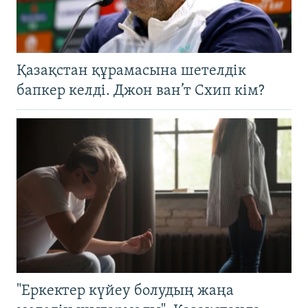
Қазақстан құрамасына шетелдік
бапкер келді. Джон ван’т Схип кім?
"Еркектер күйеу болудың жаңа