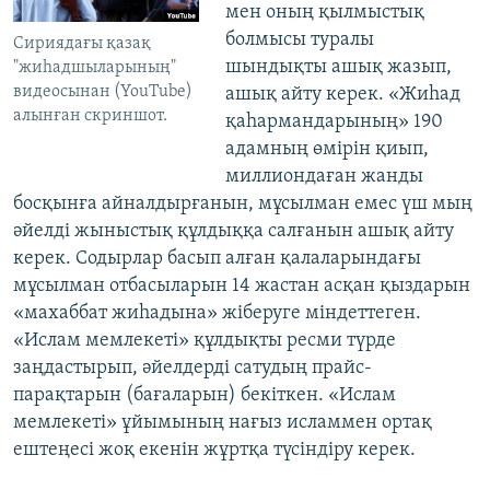
мен оның қылмыстық
болмысы туралы
Сириядағы қазақ
шындықты ашық жазып,
"жиһадшыларының"
видеосынан (YouTube)
ашық айту керек. «Жиһад
алынған скриншот.
қаһармандарының» 190
адамның өмірін қиып,
миллиондаған жанды
босқынға айналдырғанын, мұсылман емес үш мың
әйелді жыныстық құлдыққа салғанын ашық айту
керек. Содырлар басып алған қалаларындағы
мұсылман отбасыларын 14 жастан асқан қыздарын
«махаббат жиһадына» жіберуге міндеттеген.
«Ислам мемлекеті» құлдықты ресми түрде
заңдастырып, әйелдерді сатудың прайс-
парақтарын (бағаларын) бекіткен. «Ислам
мемлекеті» ұйымының нағыз исламмен ортақ
ештеңесі жоқ екенін жұртқа түсіндіру керек.