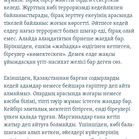
мүмкін. Бірақ бірер жайтты бірден ескерткім
келеді. Жұрттың көбі терроризмді кедейлікпен
байланыстырады, бірақ зерттеу екеуінің арасында
тікелей байланыс жоғын көрсетті. Әйтпесе кедей
елдер нағыз террорист болып шығар еді, бірақ олай
емес. Алайда алаңдататын бірнеше жағдай бар.
Біріншіден, ешкім «жиһадқа» өздігінен кетпеген,
біреулер «көмектескен». Демек елде жақсы
ұйымдасқан үгіт-насихат желісі бар деген сөз.
Екіншіден, Қазақстаннан барған содырларды
кедей адамдар немесе бейшара ғаріптер деп айта
алмаймыз. Олардың арасында жоғары немесе
кәсіби білімі, тіпті тәуір жұмыс істеген жандар бар.
Кейбірі элиталық мектепті бітірген, енді біреулері
үлкен қалада тұрған. Маргиналдар ғана кетіп
жатыр деп айтуға болмайды. Үшіншіден, көбі бала-
шағасын алып кеткен, әйелдері күйеулерінің