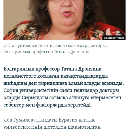
ЖАЗЫЛЫҢЫЗ
Басқа тілдерде
София университетінің саяси ғылымдар докторы,
болгариялық профессор Татяна Дронзина.
Болгариялық профессор Татяна Дронзина
исламистерге қосылған қазақстандықтарды
жиһадшы деп тырнақшаға алмай атауды ұсынады.
София университетінің саяси ғылымдар докторы
оларды Сириядағы соғысқа аттануға итермелеген
себептер мен факторларды зерттейді.
Лев Гумилев атындағы Еуразия ұлттық
университетінің шетелден шақыртылған