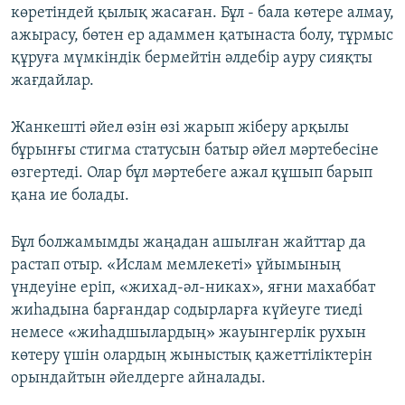
көретіндей қылық жасаған. Бұл - бала көтере алмау,
ажырасу, бөтен ер адаммен қатынаста болу, тұрмыс
құруға мүмкіндік бермейтін әлдебір ауру сияқты
жағдайлар.
Жанкешті әйел өзін өзі жарып жіберу арқылы
бұрынғы стигма статусын батыр әйел мәртебесіне
өзгертеді. Олар бұл мәртебеге ажал құшып барып
қана ие болады.
Бұл болжамымды жаңадан ашылған жайттар да
растап отыр. «Ислам мемлекеті» ұйымының
үндеуіне еріп, «жихад-әл-никах», яғни махаббат
жиһадына барғандар содырларға күйеуге тиеді
немесе «жиһадшылардың» жауынгерлік рухын
көтеру үшін олардың жыныстық қажеттіліктерін
орындайтын әйелдерге айналады.