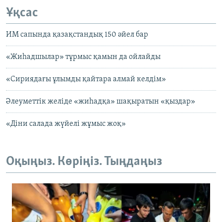
Ұқсас
ИМ сапында қазақстандық 150 әйел бар
«Жиһадшылар» тұрмыс қамын да ойлайды
«Cириядағы ұлымды қайтара алмай келдім»
Әлеуметтік желіде «жиһадқа» шақыратын «қыздар»
«Діни салада жүйелі жұмыс жоқ»
Оқыңыз. Көріңіз. Тыңдаңыз