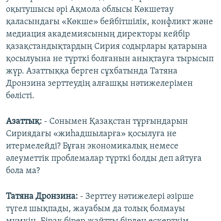
оқытушысы әрі Ақмола облысы Көкшетау
қаласындағы «Көкше» бейбітшілік, конфликт және
медиация академиясының директоры кейбір
қазақстандықтардың Сирия содырлары қатарына
қосылуына не түрткі болғанын анықтауға тырысып
жүр. Азаттыққа берген сұхбатында Татяна
Дронзина зерттеудің алғашқы нәтижелерімен
бөлісті.
Азаттық:
- Сонымен Қазақстан тұрғындарын
Сириядағы «жиһадшыларға» қосылуға не
итермелейді? Бұған экономикалық немесе
әлеуметтік проблемалар түрткі болды деп айтуға
бола ма?
Татяна Дронзина:
- Зерттеу нәтижелері әзірше
түгел шықпады, жауабым да толық болмауы