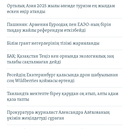
Орталық Азия 2025 жылы әлемде туризм ең жылдам
өскен өңір атанды
Пашинян: Армения Еуроодақ пен ЕАЭО-ның бірін
таңдау жайлы референдум өткізбейді
Білім грант иегерлерінің тізімі жарияланды
БАҚ: Қазақстан Теңіз кен орнында экологиялық заң
талабы сақталмаған дейді
Ресейдің Екатеринбург қаласында дрон шабуылынан
соң Wildberries қоймасы өртенді
Таиландта мектепте біреу қарудан оқ атып, алты адам
қаза тапты
Прокуратура журналист Александра Алёхованың
үкімін жеңілдетуді сұраған