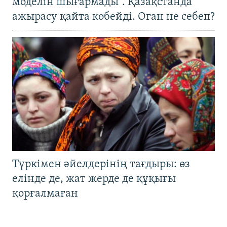
моделін шығармады". Қазақстанда
ажырасу қайта көбейді. Оған не себеп?
Түркімен әйелдерінің тағдыры: өз
елінде де, жат жерде де құқығы
қорғалмаған