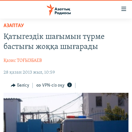
Accessibility
links
Skip
АЗАПТАУ
to
ЖАҢАЛЫҚТАР
Қатыгездік шағымын түрме
main
САЯСАТ
content
бастығы жоққа шығарады
AZATTYQTV
Skip
to
Қазис ТОҒЫЗБАЕВ
ҚАҢТАР ОҚИҒАСЫ
main
28 қазан 2013 жыл, 10:59
АДАМ ҚҰҚЫҚТАРЫ
Navigation
Skip
ӘЛЕУМЕТ
Бөлісу
VPN-сіз оқу
to
ӘЛЕМ
Search
АРНАЙЫ ЖОБАЛАР
Русский