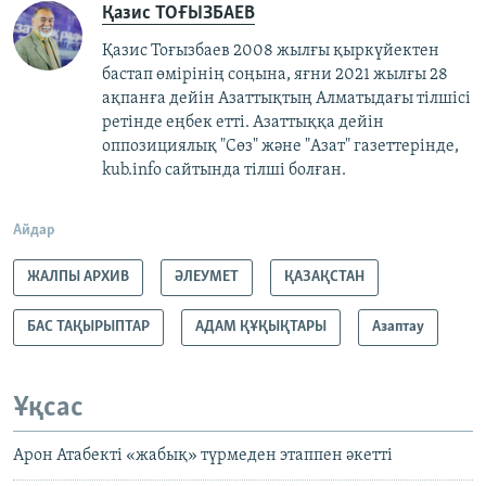
Қазис ТОҒЫЗБАЕВ
Қазис Тоғызбаев 2008 жылғы қыркүйектен
бастап өмірінің соңына, яғни 2021 жылғы 28
ақпанға дейін Азаттықтың Алматыдағы тілшісі
ретінде еңбек етті. Азаттыққа дейін
оппозициялық "Сөз" және "Азат" газеттерінде,
kub.info сайтында тілші болған.
Айдар
ЖАЛПЫ АРХИВ
ӘЛЕУМЕТ
ҚАЗАҚСТАН
БАС ТАҚЫРЫПТАР
АДАМ ҚҰҚЫҚТАРЫ
Азаптау
Ұқсас
Арон Атабекті «жабық» түрмеден этаппен әкетті