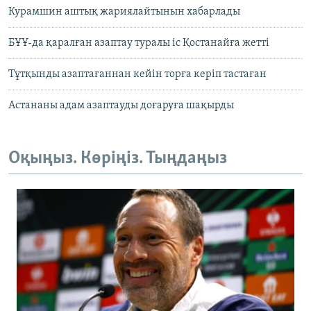
Курамшин аштық жариялайтынын хабарлады
БҰҰ-да қаралған азаптау туралы іс Қостанайға жетті
Тұтқынды азаптағаннан кейін торға керіп тастаған
Астананы адам азаптауды доғаруға шақырды
Оқыңыз. Көріңіз. Тыңдаңыз