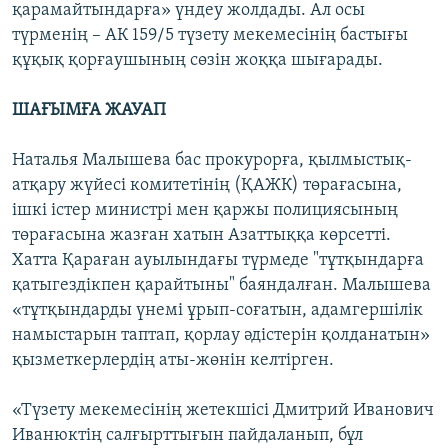
қарамайтындарға» үндеу жолдады. Ал осы
түрменің – АК 159/5 түзету мекемесінің бастығы
құқық қорғаушының сөзін жоққа шығарады.
ШАҒЫМҒА ЖАУАП
Наталья Малышева бас прокурорға, қылмыстық-
атқару жүйесі комитетінің (ҚАЖК) төрағасына,
ішкі істер министрі мен қаржы полициясының
төрағасына жазған хатын Азаттыққа көрсетті.
Хатта Қараған ауылындағы түрмеде "тұтқындарға
қатыгездікпен қарайтыны" баяндалған. Малышева
«тұтқындарды үнемі ұрып-соғатын, адамгершілік
намыстарын таптап, қорлау әдістерін қолданатын»
қызметкерлердің аты-жөнін келтірген.
«Түзету мекемесінің жетекшісі Дмитрий Иванович
Иванюктің салғырттығын пайдаланып, бұл