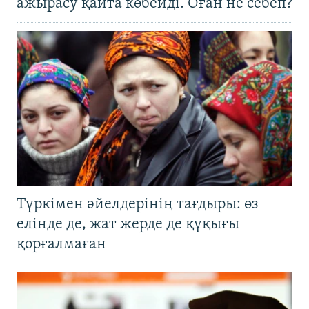
ажырасу қайта көбейді. Оған не себеп?
Түркімен әйелдерінің тағдыры: өз
елінде де, жат жерде де құқығы
қорғалмаған