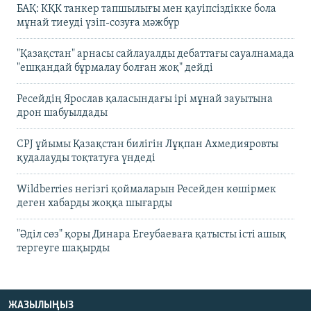
БАҚ: КҚК танкер тапшылығы мен қауіпсіздікке бола
мұнай тиеуді үзіп-созуға мәжбүр
"Қазақстан" арнасы сайлауалды дебаттағы сауалнамада
"ешқандай бұрмалау болған жоқ" дейді
Ресейдің Ярослав қаласындағы ірі мұнай зауытына
дрон шабуылдады
CPJ ұйымы Қазақстан билігін Лұқпан Ахмедияровты
қудалауды тоқтатуға үндеді
Wildberries негізгі қоймаларын Ресейден көшірмек
деген хабарды жоққа шығарды
"Әділ сөз" қоры Динара Егеубаеваға қатысты істі ашық
тергеуге шақырды
ЖАЗЫЛЫҢЫЗ