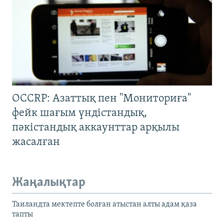
OCCRP: Азаттық пен "Мониториға"
фейк шағым үндістандық,
пәкістандық аккаунттар арқылы
жасалған
Жаңалықтар
Таиландта мектепте болған атыстан алты адам қаза
тапты