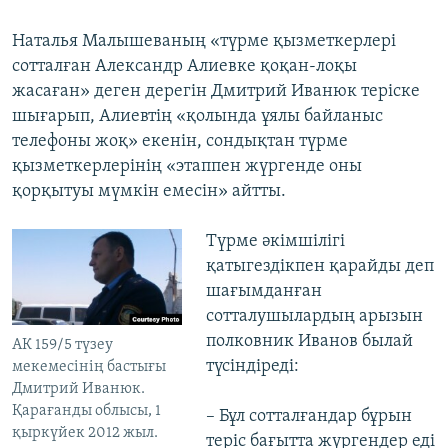
Наталья Малышеваның «түрме қызметкерлері
сотталған Александр Алиевке қоқан-лоқы
жасаған» деген дерегін Дмитрий Иванюк теріске
шығарып, Алиевтің «қолында ұялы байланыс
телефоны жоқ» екенін, сондықтан түрме
қызметкерлерінің «этаппен жүргенде оны
қорқытуы мүмкін емесін» айтты.
Түрме әкімшілігі
қатыгездікпен қарайды деп
шағымданған
сотталушылардың арызын
полковник Иванов былай
АК 159/5 түзеу
түсіндіреді:
мекемесінің бастығы
Дмитрий Иванюк.
Қарағанды облысы, 1
– Бұл сотталғандар бұрын
қыркүйек 2012 жыл.
теріс бағытта жүргендер еді