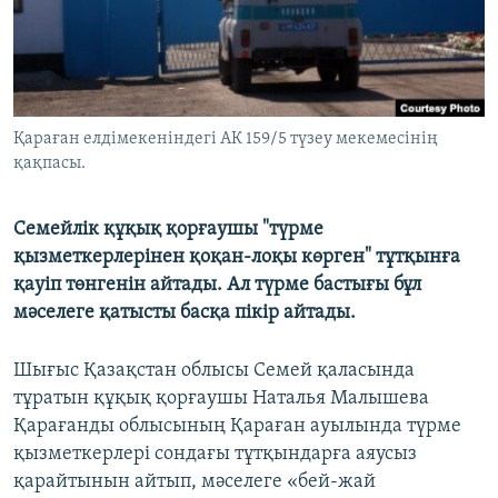
ЖАЗЫЛЫҢЫЗ
Басқа тілдерде
Қараған елдімекеніндегі АК 159/5 түзеу мекемесінің
қақпасы.
Семейлік құқық қорғаушы "түрме
қызметкерлерінен қоқан-лоқы көрген" тұтқынға
қауіп төнгенін айтады. Ал түрме бастығы бұл
мәселеге қатысты басқа пікір айтады.
Шығыс Қазақстан облысы Семей қаласында
тұратын құқық қорғаушы Наталья Малышева
Қарағанды облысының Қараған ауылында түрме
қызметкерлері сондағы тұтқындарға аяусыз
қарайтынын айтып, мәселеге «бей-жай