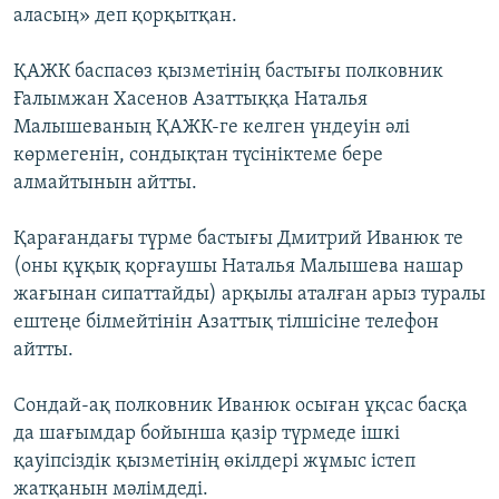
аласың» деп қорқытқан.
ҚАЖК баспасөз қызметінің бастығы полковник
Ғалымжан Хасенов Азаттыққа Наталья
Малышеваның ҚАЖК-ге келген үндеуін әлі
көрмегенін, сондықтан түсініктеме бере
алмайтынын айтты.
Қарағандағы түрме бастығы Дмитрий Иванюк те
(оны құқық қорғаушы Наталья Малышева нашар
жағынан сипаттайды) арқылы аталған арыз туралы
ештеңе білмейтінін Азаттық тілшісіне телефон
айтты.
Сондай-ақ полковник Иванюк осыған ұқсас басқа
да шағымдар бойынша қазір түрмеде ішкі
қауіпсіздік қызметінің өкілдері жұмыс істеп
жатқанын мәлімдеді.