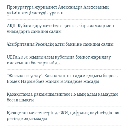
Прокуратура журналист Александра Алёхованың
үкімін жеңілдетуді сұраған
АҚШ Кубаға қару жеткізуге қатысы бар адамдар мен
ұйымдарға санкция салды
Ұлыбритания Ресейдің алты банкіне санкция салды
UEFA 2030 жылғы әлем кубогына бойкот жариялау
идеясынан бас тартпайды
"Жосықсыз ұстау". Қазақстанның адам құқығы бюросы
Ермек Нарымбаев жайлы мәлімдеме жасады
Қазақстанда рақымшылықпен 1,5 мың адам қамаудан
босап шықты
Қазақстан мектептерінде ЖИ, цифрлық қауіпсіздік пән
ретінде оқытылады