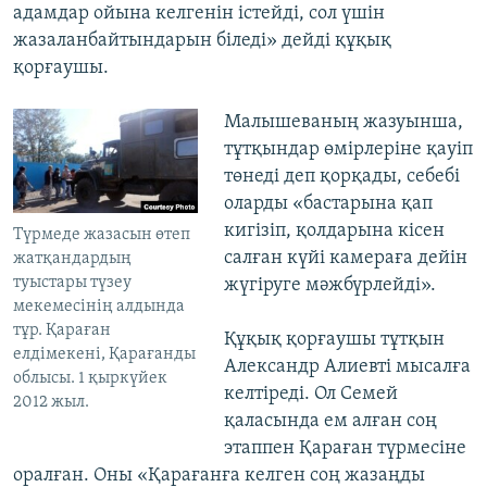
адамдар ойына келгенін істейді, сол үшін
жазаланбайтындарын біледі» дейді құқық
қорғаушы.
Малышеваның жазуынша,
тұтқындар өмірлеріне қауіп
төнеді деп қорқады, себебі
оларды «бастарына қап
кигізіп, қолдарына кісен
Түрмеде жазасын өтеп
салған күйі камераға дейін
жатқандардың
туыстары түзеу
жүгіруге мәжбүрлейді».
мекемесінің алдында
тұр. Қараған
Құқық қорғаушы тұтқын
елдімекені, Қарағанды
Александр Алиевті мысалға
облысы. 1 қыркүйек
келтіреді. Ол Семей
2012 жыл.
қаласында ем алған соң
этаппен Қараған түрмесіне
оралған. Оны «Қарағанға келген соң жазаңды