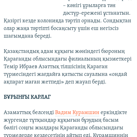
– кәнігі ұрыларға тән
дәстүр-ережені ұстанатын.
Қазіргі кезде колонияда тәртіп орнады. Сондықтан
олар жаңа тәртіпті босаңсыту үшін еш негізсіз
шағымдана береді.
Қазақстандық адам құқығы жөніндегі бюроның
Қарағанды облысындағы филиалының қызметкері
Темір Ибраев Азаттық тілшісінің Қараған
түрмесіндегі жағдайға қатысты сауалына «ондай
ақпарат маған жетпеді» деп жауап берді.
БҰРЫНҒЫ КАРЛАГ
Азаматтық белсенді
Вадим Курамшин
еркіндікте
жүргенде тұтқындар құқығын бұзудың басым
бөлігі соңғы жылдары Қарағанды облысындағы
түрмелерде кездесетінін айтып еді. Курамшиннің