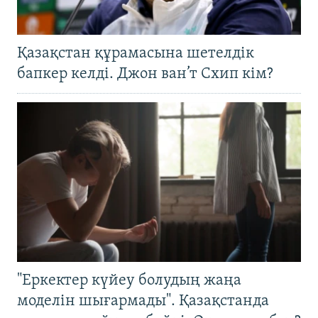
Қазақстан құрамасына шетелдік
бапкер келді. Джон ван’т Схип кім?
"Еркектер күйеу болудың жаңа
моделін шығармады". Қазақстанда