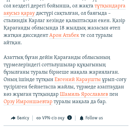
сол кездегі дерегі бойынша, ол жақта
тұтқындарға
аяусыз қарау
дәстүрі сақталған, ол баяғыда –
сталиндік Карлаг кезінде қалыптасқан екен. Қазір
Қарағанды облысында 18 жылдық жазасын өтеп
жатқан диссидент
Арон Атабек
те сол туралы
айтқан.
Азаттық бұған дейін Қарағанды облысының
түрмелеріндегі сотталушылар құқығының
бұзылғаны туралы бірнеше мақала жариялаған.
Оның ішінде тұтқын
Евгений Караушты
ұрып-соғу
түсірілген бейнетаспа жайлы, түрмеде азаптаудан
көз жұмған тұтқындар
Шамиль Ярославлев
пен
Орзу Имроншаевтар
туралы мақала да бар.
Бөлісу
VPN-сіз оқу
Follow us