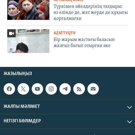
ОРТАЛЫҚ АЗИЯ
Түркімен әйелдерінің тағдыры:
өз елінде де, жат жерде де құқығы
қорғалмаған
AZATTYQTV
Бір жарым жастағы баласын
жалғыз бағып отырған әке
ЖАЗЫЛЫҢЫЗ
ЖАЛПЫ МӘЛІМЕТ
НЕГІЗГІ БӨЛІМДЕР