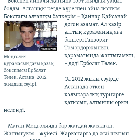
– Бокспен айналысқанына төрт жылдай уақыт
болды. Алғашқы кезде күреспен айналыстым.
Бокстағы алғашқы бапкерім – Қайнар Қайсанай
деген азамат. Ал
қазір
ұлттық құраманың аға
бапкері Ганзориг
Төмөрдоржының
қарамағында жаттығамын,
Моңғолия
– деді Ерболат Төлек.
құрамасындағы қазақ
боксшысы Ерболат
Төлек. Астана, 2012
Ол 2012 жылы сәуірде
жылдың сәуірі.
Астанада өткен
халықаралық турнирге
қатысып, алтыншы орын
иеленді.
– Маған Моңғолияда бар жағдай жасалған.
Жаттығуым – жүйелі. Жарыстарға да жиі шығып