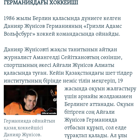
ГЕРМАНИЯДАҒЫ ХОККЕЙШІ
1986 жылы Берлин қаласында дүниеге келген
Данияр Жүнісов Германияның «Гризли Адамс
Вольфсбург» хоккей командасында ойнайды.
Данияр Жүнісовті жақсы танитынын айтқан
журналист Амангелді Сейітхановтың сөзінше,
спортшының әкесі Айғали Жүнісов Алматы
қаласында туған. Кейін Қазақстандағы шет тілдер
институтының бірінде неміс тілін меңгеріп, 19
жасында
оқуын жалғастыру
үшін арнайы жолдамамен
Берлинге аттанады. Оқуын
бітірген соң Айғали
Жүнісов Германияда
Германияда ойнайтын
отбасын құрып, сол елде
қазақ хоккейшісі
Данияр Жүнісов.
тұрақтап қалады. Ал ұлы