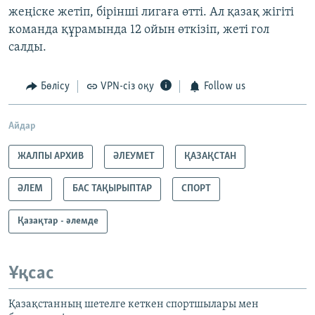
жеңіске жетіп, бірінші лигаға өтті. Ал қазақ жігіті
команда құрамында 12 ойын өткізіп, жеті гол
салды.
Бөлісу
VPN-сіз оқу
Follow us
Айдар
ЖАЛПЫ АРХИВ
ӘЛЕУМЕТ
ҚАЗАҚСТАН
ӘЛЕМ
БАС ТАҚЫРЫПТАР
СПОРТ
Қазақтар - әлемде
Ұқсас
Қазақстанның шетелге кеткен спортшылары мен