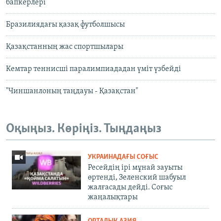
бапкерлері
Бразилиядағы қазақ футболшысы
Қазақстанның жас спортшылары
Кемтар теннисші паралимпиададан үміт үзбейді
"Чиншанлоның таңдауы - Қазақстан"
Оқыңыз. Көріңіз. Тыңдаңыз
УКРАИНАДАҒЫ СОҒЫС
Ресейдің ірі мұнай зауыты
өртенді, Зеленский шабуыл
жалғасады дейді. Соғыс
жаңалықтары