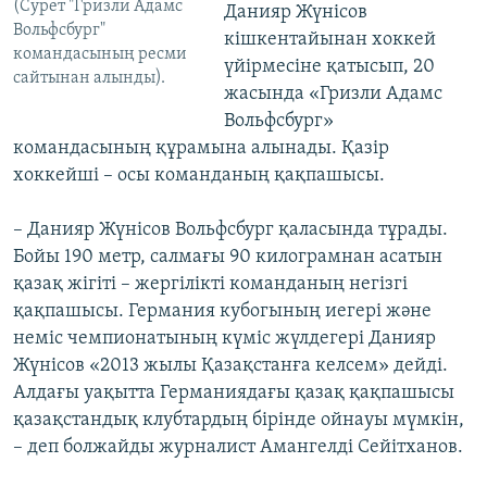
(Сурет "Гризли Адамс
Данияр Жүнісов
Вольфсбург"
кішкентайынан хоккей
командасының ресми
үйірмесіне қатысып, 20
сайтынан алынды).
жасында «Гризли Адамс
Вольфсбург»
командасының құрамына алынады. Қазір
хоккейші – осы команданың қақпашысы.
– Данияр Жүнісов Вольфсбург қаласында тұрады.
Бойы 190 метр, салмағы 90 килограмнан асатын
қазақ жігіті – жергілікті команданың негізгі
қақпашысы. Германия кубогының иегері және
неміс чемпионатының күміс жүлдегері Данияр
Жүнісов «2013 жылы Қазақстанға келсем» дейді.
Алдағы уақытта Германиядағы қазақ қақпашысы
қазақстандық клубтардың бірінде ойнауы мүмкін,
– деп болжайды журналист Амангелді Сейітханов.