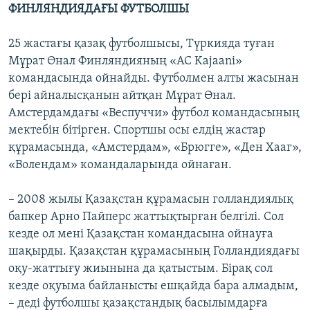
ФИНЛЯНДИЯДАҒЫ ФУТБОЛШЫ
25 жастағы қазақ футболшысы, Түркияда туған
Мұрат Өнал Финляндияның «AC Kajaani»
командасында ойнайды. Футболмен алты жасынан
бері айналысқанын айтқан Мұрат Өнал.
Амстердамдағы «Веспуччи» футбол командасының
мектебін бітірген. Спортшы осы елдің жастар
құрамасында, «Амстердам», «Брюгге», «Ден Хааг»,
«Волендам» командаларында ойнаған.
– 2008 жылы Қазақстан құрамасын голландиялық
бапкер Арно Пайперс жаттықтырған белгілі. Сол
кезде ол мені Қазақстан командасына ойнауға
шақырды. Қазақстан құрамасының Голландиядағы
оқу-жаттығу жиынына да қатыстым. Бірақ сол
кезде оқуыма байланысты ешқайда бара алмадым,
– деді футболшы қазақстандық басылымдарға