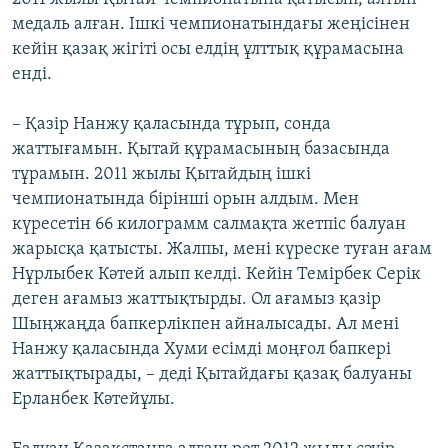
медаль алған. Ішкі чемпионатындағы жеңісінен
кейін қазақ жігіті осы елдің ұлттық құрамасына
енді.
– Қазір Нанжу қаласында тұрып, сонда
жаттығамын. Қытай құрамасының базасында
тұрамын. 2011 жылы Қытайдың ішкі
чемпионатында бірінші орын алдым. Мен
күресетін 66 килограмм салмақта жетпіс балуан
жарысқа қатысты. Жалпы, мені күреске туған ағам
Нұрлыбек Кәтей алып келді. Кейін Темірбек Серік
деген ағамыз жаттықтырды. Ол ағамыз қазір
Шыңжаңда бапкерлікпен айналысады. Ал мені
Нанжу қаласында Хуми есімді моңғол бапкері
жаттықтырады, – деді Қытайдағы қазақ балуаны
Ерланбек Кәтейұлы.