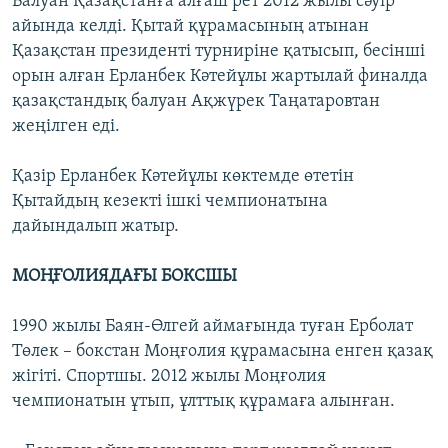
Балуан Қазақстанға алғаш рет 2012 жылы сәуір
айында келді. Қытай құрамасының атынан
Қазақстан президенті турниріне қатысып, бесінші
орын алған Ерланбек Кәтейұлы жартылай финалда
қазақстандық балуан Ақжүрек Таңатаровтан
жеңілген еді.
Қазір Ерланбек Кәтейұлы көктемде өтетін
Қытайдың кезекті ішкі чемпионатына
дайындалып жатыр.
МОҢҒОЛИЯДАҒЫ БОКСШЫ
1990 жылы Баян-Өлгей аймағында туған Ерболат
Төлек – бокстан Моңғолия құрамасына енген қазақ
жігіті. Спортшы. 2012 жылы Моңғолия
чемпионатын ұтып, ұлттық құрамаға алынған.