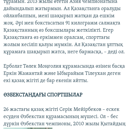
тұрамын. 2013 жылы өтетін Азия чемпионатына
дайындалып жатырмын. Ал Қазақстанға оралуды
ойланбаппын, мені шақырып жатқан да ешкім
жоқ. Әрі мен бокстасатын 91 килограмм салмақта
Қазақстанның өз боксшылары жеткілікті. Егер
Қазақстанға өз еркіммен оралсам, спорттағы
жолым кесіліп қалуы мүмкін. Ал Қазақстан ұлттық
құрамаға шақырып жатса, неге бармасқа, – деді ол.
Ерболат Төлек Моңғолия құрамасында өзінен басқа
Еркін Жамантай және Ыбырайым Тілеухан деген
екі қазақ жігіті де бар екенін айтты.
ӨЗБЕКСТАНДАҒЫ СПОРТШЫЛАР
26 жастағы қазақ жігіті Серік Мейірбеков – ескек
есуден Өзбекстан құрамасының мүшесі. Ол – бес
дүркін Өзбекстан чемпионы, 2010 жылы Қытайдың