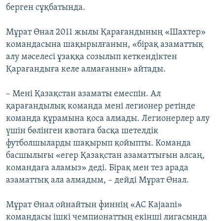
берген сұқбатында.
Мұрат Өнал 2011 жылы Қарағандының «Шахтер»
командасына шақырылғанын, «бірақ азаматтық
алу мәселесі ұзаққа созылып кеткендіктен
Қарағандыға келе алмағанын» айтады.
– Мені Қазақстан азаматы емеспін. Ал
қарағандылық команда мені легионер ретінде
команда құрамына қоса алмады. Легионерлер алу
үшін бөлінген квотаға басқа шетелдік
футболшыларды шақырып қойыпты. Команда
басшылығы «егер Қазақстан азаматтығын алсаң,
командаға аламыз» деді. Бірақ мен тез арада
азаматтық ала алмадым, – дейді Мұрат Өнал.
Мұрат Өнал ойнайтын финнің «AC Kajaani»
командасы ішкі чемпионаттың екінші лигасында