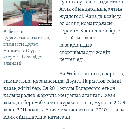
Гуанчжоу
қаласында өткен
Азия ойындарының алтын
жүлдегері. Азиада кезінде
ол өзінің командаласы
Герасим Кошневпен бірге
Өзбекстан
қытайлық және
құрамасындағы қазақ
гимнасты Дәулет
қазақстандық
Нарметов. (Сурет
спортшыларды жеңіп
әлеуметтік желіден
кеткен еді.
алынды)
Ал Өзбекстанның спорттық
гимнастика құрамасында Дәулет Нарметов есімді
қазақ жігіті бар. Ол 2011 жылы Беларусьте өткен
халықаралық жарыста жеңімпаз атанған. 2008
жылдан бері Өзбекстан құрамасының мүшесі. 2009
және 2011 жылғы Азия чемпионатына, 2010 жылғы
Азия ойындарына қатысқан.