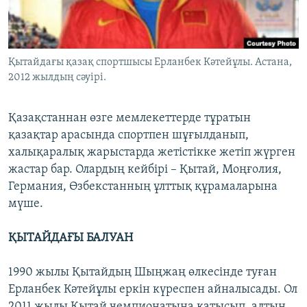
ЖАЗЫЛЫҢЫЗ
Қытайдағы қазақ спортшысы Ерланбек Кәтейұлы. Астана,
Басқа тілдерде
2012 жылдың сәуірі.
Қазақстаннан өзге мемлекеттерде тұратын
қазақтар арасында спортпен шұғылданып,
халықаралық жарыстарда жетістікке жетіп жүрген
жастар бар. Олардың кейбірі – Қытай, Моңғолия,
Германия, Өзбекстанның ұлттық құрамаларына
мүше.
ҚЫТАЙДАҒЫ БАЛУАН
1990 жылы Қытайдың Шыңжаң өлкесінде туған
Ерланбек Кәтейұлы еркін күреспен айналысады. Ол
2011 жылы Қытай чемпионатына қатысып, алтын