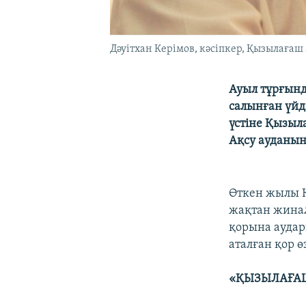
Дәуітхан Керімов, кәсіпкер, Қызылағаш
Ауыл тұрғынд
салынған үйд
үстіне Қызыл
Ақсу ауданыны
Өткен жылы Қ
жақтан жинал
қорына ауда
аталған қор ө
«ҚЫЗЫЛАҒА