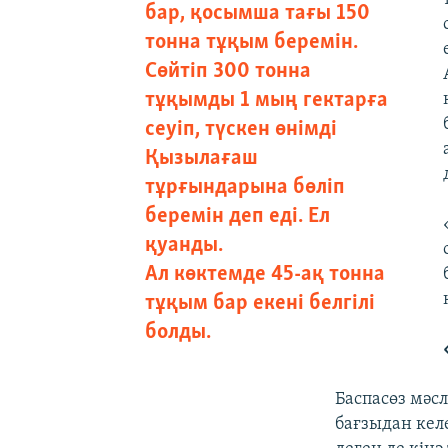
бар, қосымша тағы 150
тонна тұқым беремін.
Сөйтіп 300 тонна
тұқымды 1 мың гектарға
сеуіп, түскен өнімді
Қызылағаш
тұрғындарына бөліп
беремін деп еді. Ел
қуанды.
Ал көктемде 45-ақ тонна
тұқым бар екені белгілі
болды.
Баспасөз мәс
бағзыдан кел