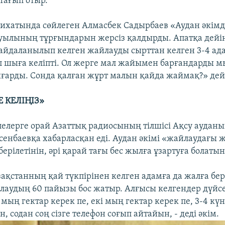
 тағып отыр.
лихатында сөйлеген Алмасбек Садырбаев «Аудан әкімд
ылының тұрғындарын жерсіз қалдырды. Апатқа дейін
пайдаланылып келген жайлауды сырттан келген 3-4 ад
п шыға келіпті. Ол жерге мал жайымен барғандарды м
арды. Сонда қалған жұрт малын қайда жаймақ?» дей
 КЕЛІҢІЗ»
лелерге орай Азаттық радиосының тілшісі Ақсу ауданы
сенбаевқа хабарласқан еді. Аудан әкімі «жайлаудағы ж
ерілетінін, әрі қарай тағы бес жылға ұзартуға болаты
зақстанның қай түкпірінен келген адамға да жалға бер
йлаудың 60 пайызы бос жатыр. Алғысы келгендер дүйсе
 мың гектар керек пе, екі мың гектар керек пе, 3-4 кү
, содан соң сізге телефон соғып айтайын, - деді әкім.