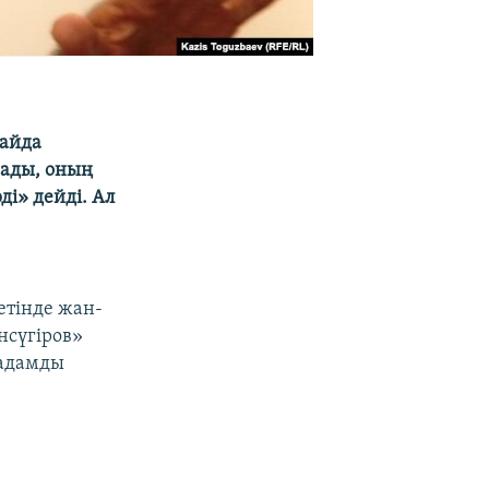
 айда
мады, оның
і» дейді. Ал
етінде жан-
нсүгіров»
 адамды