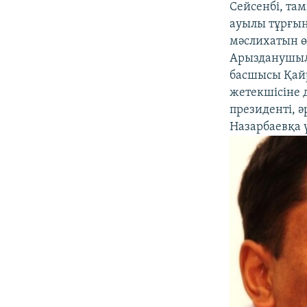
Сейсенбі, та
ауылы тұрғын
мәслихатын өт
Арызданушыл
басшысы Қай
жетекшісіне 
президенті, 
Назарбаевқа 