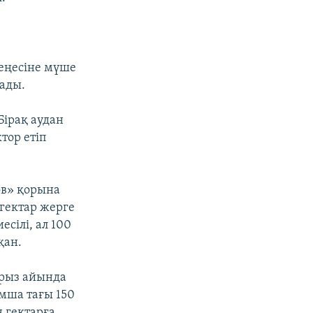
еңесіне мүше
тады.
Бірақ аудан
тор етіп
ов» қорына
гектар жерге
сілі, ал 100
қан.
урыз айында
мша тағы 150
 гектарға