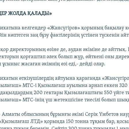
ДЕР ЖОЛДА ҚАЛАДЫ»
лихатына келгендер «Жансүгіров» қорының бақылау к
ін көптеген заң бұзу фактілерінің үстінен түскенін ай
 қор директорының өзіне де, аудан әкіміне де айттық. 
ректорын қорғаштап әлек болып жүр, өйткені оны дирек
 ұсыныс жасаған әкімнің өзі еді,- дейді олар.
лихатын өткізушілердің айтуына қарағанда «Жансүгір
ылағаш» МТС-і Қызылағаш ауылына арнап еккен 320 
і-дақылдардың 200 гектары Қызылағаштағы 550 үйге тие
ылағаш» МТС-інің үш жетекшісіне тиесілі болып шық
- Алматы облысының бұрынғы әкімі Серік Үмбетов на
«Қызылағаш ЛТД» қорында 150 тонна тұқым бар, қосы
тонна тұқым беремін. Сөйтіп 300 тонна тұқымды 1 мың