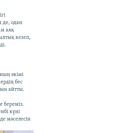
ігі
 де, одан
ам аяқ
ылтық кезеп,
ді.
ның әкімі
ердің бес
нын айтты.
е береміз.
нбі күні
нде мәселесін