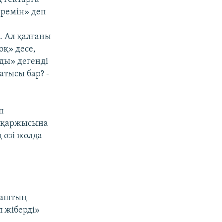
еремін» деп
ы. Ал қалғаны
оқ» десе,
ады» дегенді
атысы бар? -
п
ш қаржысына
 өзі жолда
ағаштың
 жіберді»