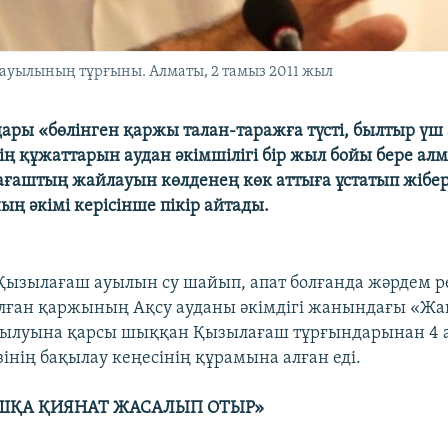
 ауылының тұрғыны. Алматы, 2 тамыз 2011 жыл
ары «бөлінген қаржы талан-таражға түсті, былтыр үш
ің құжаттарын аудан әкімшілігі бір жыл бойы бере ал
ағаштың жайлауын көлденең көк аттыға ұстатып жіберд
ң әкімі керісінше пікір айтады.
ызылағаш ауылын су шайып, апат болғанда жәрдем р
ған қаржының Ақсу ауданы әкімдігі жанындағы «Жа
рылуына қарсы шыққан Қызылағаш тұрғындарынан 4
зінің бақылау кеңесінің құрамына алған еді.
ШҚА ҚИЯНАТ ЖАСАЛЫП ОТЫР»