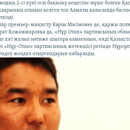
мыздың 2-сі күні осы бақылау кеңесіне мүше болған Қ
дарының атынан келген топ Алматы қаласында баспа
кізді.
ар премьер-министр Кәрім Мәсімовке де, қаржы по
рат Қожамжаровқа да, «Нұр Отан» партиясының облы
де хат жазып нәтиже шығара алмағанын, енді Қазақст
әрі «Нұр-Отан» партиясының жетекшісі ретінде Нұрсұл
үндеу жолдап отырғандарын хабарлады.