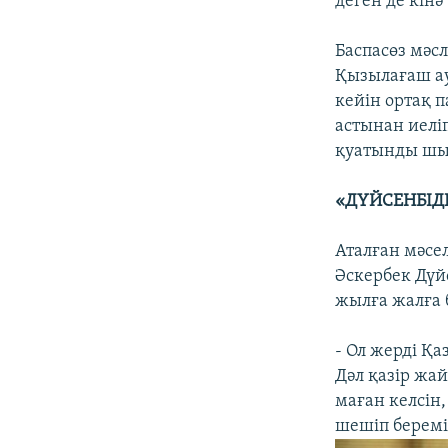
деген де кінә
Баспасөз мәс
Қызылағаш ау
кейін ортақ 
астынан иелі
қуатынды шығ
«ДҮЙСЕНБІДЕ
Аталған мәсе
Әскербек Дүй
жылға жалға б
- Ол жерді Қа
Дәл қазір жа
маған келсін,
шешіп беремін