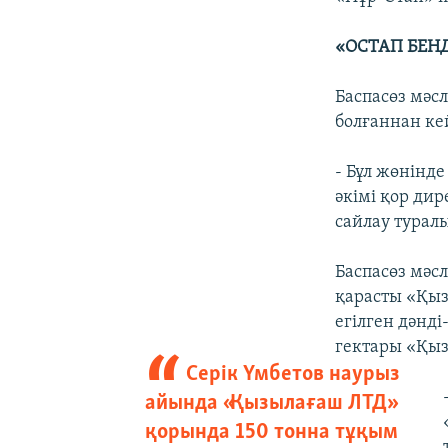
«ОСТАП БЕН
Баспасөз мәс
болғаннан кей
- Бұл жөнінде
әкімі қор ди
сайлау туралы
Баспасөз мәс
қарасты «Қыз
егілген дәнд
гектары «Қыз
Серік Үмбетов наурыз
айында «Қызылағаш ЛТД»
қорында 150 тонна тұқым