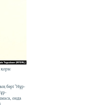
 қоры
ң бәрі "Нұр-
Нұр-
лмаса, онда
.