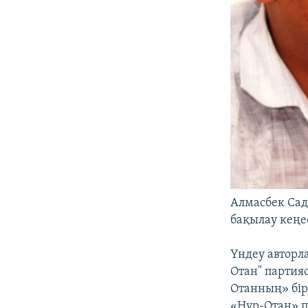
Алмасбек Сад
бақылау кеңе
Үндеу авторл
Отан" партия
Отанның» бір
«Нұр-Отан» п