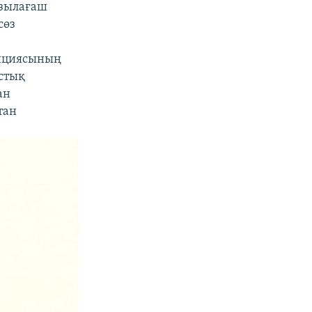
ызылағаш
сөз
лициясының
стық
ан
тан