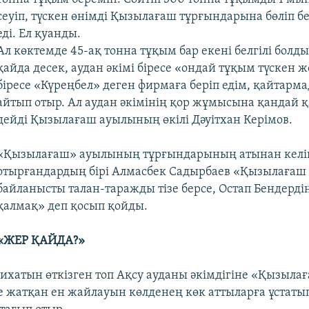
сеуіп, түскен өнімді Қызылағаш тұрғындарына бөліп б
еді. Ел қуанды.
Ал көктемде 45-ақ тонна тұқым бар екені белгілі болд
қайда десек, аудан әкімі біресе «ондай тұқым түскен ж
біресе «Күреңбел» деген фирмаға беріп едім, қайтарм
айтып отыр. Ал аудан әкімінің қор жұмысына қандай қ
дейді Қызылағаш ауылының өкілі Дәуітхан Керімов.
«Қызылағаш» ауылының тұрғындарының атынан келі
отырғандардың бірі Алмасбек Садырбаев «Қызылаға
байланысты талан-таражды тізе берсе, Остап Бендердің
қалмақ» деп қосып қойды.
«ЖЕР ҚАЙДА?»
лихатын өткізген топ Ақсу ауданы әкімдігіне «Қызыл
е жатқан ен жайлауын көлденең көк аттыларға ұстатып