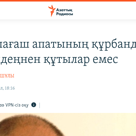
ағаш апатының құрбан
лдеңнен құтылар емес
АШҰЛЫ
, 18:16
VPN-сіз оқу