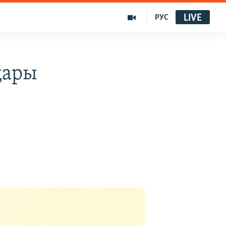
LIVE
РУС
дары