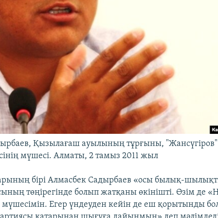
ырбаев, Қызылағаш ауылының тұрғыны, "Жансүгіров"
сінің мүшесі. Алматы, 2 тамыз 2011 жыл
арының бірі Алмасбек Садырбаев «осы былық-шылықты
сының төңірегінде болып жатқаны өкінішті. Өзім де «
 мүшесімін. Егер үндеуден кейін де еш қорытынды бо
артиясы қатарынан шығуға дайынмын» деп мәлімдеді