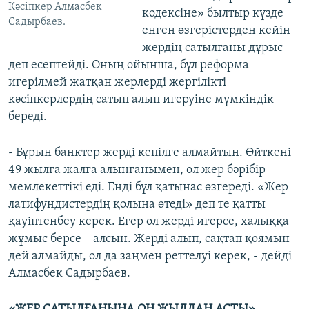
Кәсіпкер Алмасбек
кодексіне» былтыр күзде
Садырбаев.
енген өзгерістерден кейін
жердің сатылғаны дұрыс
деп есептейді. Оның ойынша, бұл реформа
игерілмей жатқан жерлерді жергілікті
кәсіпкерлердің сатып алып игеруіне мүмкіндік
береді.
- Бұрын банктер жерді кепілге алмайтын. Өйткені
49 жылға жалға алынғанымен, ол жер бәрібір
мемлекеттікі еді. Енді бұл қатынас өзгереді. «Жер
латифундистердің қолына өтеді» деп те қатты
қауіптенбеу керек. Егер ол жерді игерсе, халыққа
жұмыс берсе – алсын. Жерді алып, сақтап қоямын
дей алмайды, ол да заңмен реттелуі керек, - дейді
Алмасбек Садырбаев.