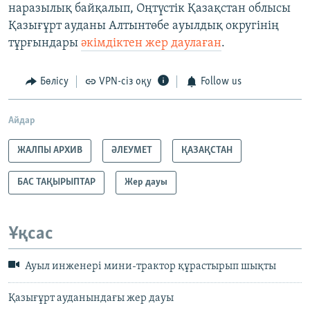
наразылық байқалып, Оңтүстік Қазақстан облысы
Қазығұрт ауданы Алтынтөбе ауылдық округінің
тұрғындары
әкімдіктен жер даулаған
.
Бөлісу
VPN-сіз оқу
Follow us
Айдар
ЖАЛПЫ АРХИВ
ӘЛЕУМЕТ
ҚАЗАҚСТАН
БАС ТАҚЫРЫПТАР
Жер дауы
Ұқсас
Ауыл инженері мини-трактор құрастырып шықты
Қазығұрт ауданындағы жер дауы