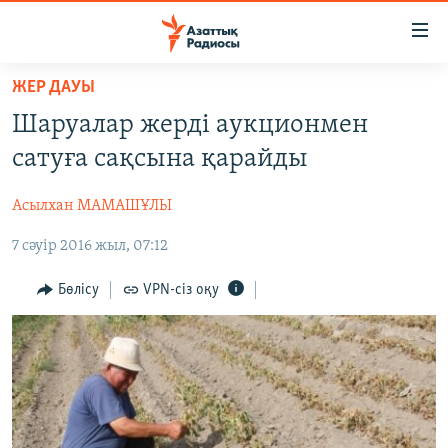
Accessibility
links
Skip
ЖЕР ДАУЫ
to
ЖАҢАЛЫҚТАР
Шаруалар жерді аукционмен
main
САЯСАТ
content
сатуға сақсына қарайды
AZATTYQTV
Skip
to
Асылхан МАМАШҰЛЫ
ҚАҢТАР ОҚИҒАСЫ
main
7 сәуір 2016 жыл, 07:12
АДАМ ҚҰҚЫҚТАРЫ
Navigation
Skip
ӘЛЕУМЕТ
Бөлісу
VPN-сіз оқу
to
ӘЛЕМ
Search
АРНАЙЫ ЖОБАЛАР
Русский