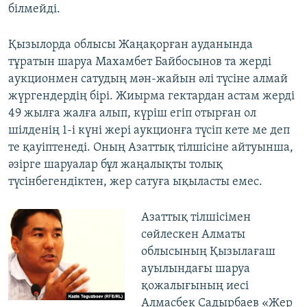
білмейді.
Қызылорда облысы Жаңақорған ауданында
тұратын шаруа Махамбет Байбосынов та жерді
аукционмен сатудың мән-жайын әлі түсіне алмай
жүргендердің бірі. Жиырма гектардан астам жерді
49 жылға жалға алып, күріш егіп отырған ол
шілденің 1-і күні жері аукционға түсіп кете ме деп
те қауіптенеді. Оның Азаттық тілшісіне айтуынша,
әзірге шаруалар бұл жаңалықты толық
түсінбегендіктен, жер сатуға ықыласты емес.
Азаттық тілшісімен
сөйлескен Алматы
облысының Қызылағаш
ауылындағы шаруа
қожалығының иесі
Алмасбек Садырбаев «Жер