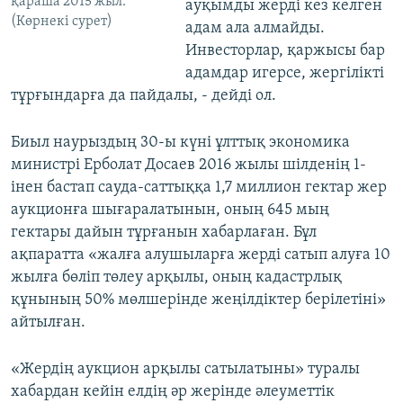
қараша 2015 жыл.
ауқымды жерді кез келген
(Көрнекі сурет)
адам ала алмайды.
Инвесторлар, қаржысы бар
адамдар игерсе, жергілікті
тұрғындарға да пайдалы, - дейді ол.
Биыл наурыздың 30-ы күні ұлттық экономика
министрі Ерболат Досаев 2016 жылы шілденің 1-
інен бастап сауда-саттыққа 1,7 миллион гектар жер
аукционға шығаралатынын, оның 645 мың
гектары дайын тұрғанын хабарлаған. Бұл
ақпаратта «жалға алушыларға жерді сатып алуға 10
жылға бөліп төлеу арқылы, оның кадастрлық
құнының 50% мөлшерінде жеңілдіктер берілетіні»
айтылған.
«Жердің аукцион арқылы сатылатыны» туралы
хабардан кейін елдің әр жерінде әлеуметтік