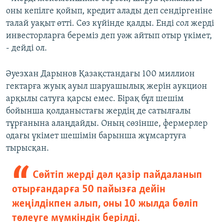
оны кепілге қойып, кредит алады деп сендіргеніне
талай уақыт өтті. Сөз күйінде қалды. Енді сол жерді
инвесторларға береміз деп уәж айтып отыр үкімет,
- дейді ол.
Әуезхан Дарынов Қазақстандағы 100 миллион
гектарға жуық ауыл шаруашылық жерін аукцион
арқылы сатуға қарсы емес. Бірақ бұл шешім
бойынша қолданыстағы жердің де сатылғалы
тұрғанына алаңдайды. Оның сөзінше, фермерлер
одағы үкімет шешімін барынша жұмсартуға
тырысқан.
Сөйтіп жерді дәл қазір пайдаланып
отырғандарға 50 пайызға дейін
жеңілдікпен алып, оны 10 жылда бөліп
төлеуге мүмкіндік берілді.