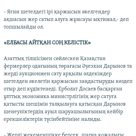
- Яғни шетелдегі ірі қаржысын әкелгендер
ақшасын жер сатып алуға жұмсауы ықтимал,- деп
топшылайды ол.
«ЕЛБАСЫ АЙТҚАН СОҢ КЕЛІСТІК»
Азаттық тілшісімен сөйлескен Қазақстан
фермерлер одағының төрағасы Әуезхан Дарынов та
жерді аукционмен сату арқылы әлдекімдер
шетелден әкелетін қаржысын заңдастыруды көздеп
отыр деп күдіктенеді. Ерболат Досаев басқарған
ұлттық экономика министрлігінің жер сатуға
қатысты шешімін талқылауға қатысқан Дарынов
шенеуніктердің ауыл шаруашылығының кейбір
ерекшеліктерін түсінбейтініне налиды.
- Жерді жекеменшікке берсек, шаруа қожалығы