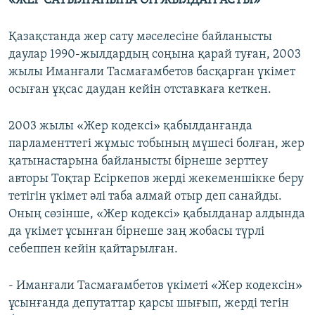
«ЖЕР САТЫЛҒАНЫНА ОН ЖЫЛДАН АСТЫ»
Қазақстанда жер сату мәселесіне байланысты
даулар 1990-жылдардың соңына қарай туған, 2003
жылы Иманғали Тасмағамбетов басқарған үкімет
осыған ұқсас даудан кейін отставкаға кеткен.
2003 жылы «Жер кодексі» қабылданғанда
парламенттегі жұмыс тобының мүшесі болған, жер
қатынастарына байланысты бірнеше зерттеу
авторы Тоқтар Есіркепов жерді жекеменшікке беру
тетігін үкімет әлі таба алмай отыр деп санайды.
Оның сөзінше, «Жер кодексі» қабылданар алдында
да үкімет ұсынған бірнеше заң жобасы түрлі
себеппен кейін қайтарылған.
- Иманғали Тасмағамбетов үкіметі «Жер кодексін»
ұсынғанда депутаттар қарсы шығып, жерді тегін