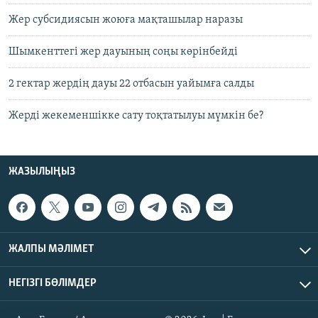
Жер субсидиясын жоюға мақташылар наразы
Шымкенттегі жер дауының соңы көрінбейді
2 гектар жердің дауы 22 отбасын уайымға салды
Жерді жекеменшікке сату тоқтатылуы мүмкін бе?
ЖАЗЫЛЫҢЫЗ
ЖАЛПЫ МӘЛІМЕТ
НЕГІЗГІ БӨЛІМДЕР