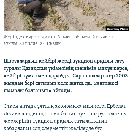
ЖАЗЫЛЫҢЫЗ
Басқа тілдерде
Жерінде отырған дихан. Алматы облысы Қызылағаш
ауылы, 23 шілде 2014 жылы.
Шаруалардың кейбірі жерді аукцион арқылы сату
туралы Қазақстан үкіметінің шешімін мақұл көрсе,
кейбірі күмәнмен қарайды. Сарапшылар жер 2003
жылдан бері сатылып келе жатса да, «нәтижесі
шамалы болғанын» айтады.
Өткен аптада ұлттық экономика министрі Ерболат
Досаев шілденің 1-інен бастап ауыл шаруашылығы
жерлерінің аукцион арқылы сатылатынын
хабарлаған соң әлеуметтік желілерде бұл