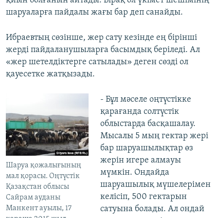
қиын болғанын айтады. Бірақ ол үкімет шешімінің
шаруаларға пайдалы жағы бар деп санайды.
Ибраевтың сөзінше, жер сату кезінде ең бірінші
жерді пайдаланушыларға басымдық беріледі. Ал
«жер шетелдіктерге сатылады» деген сөзді ол
қауесетке жатқызады.
- Бұл мәселе оңтүстікке
қарағанда солтүстік
облыстарда басқашалау.
Мысалы 5 мың гектар жері
бар шаруашылықтар өз
жерін игере алмауы
Шаруа қожалығының
мүмкін. Ондайда
мал қорасы. Оңтүстік
шаруашылық мүшелерімен
Қазақстан облысы
келісіп, 500 гектарын
Сайрам ауданы
Манкент ауылы, 17
сатуына болады. Ал ондай