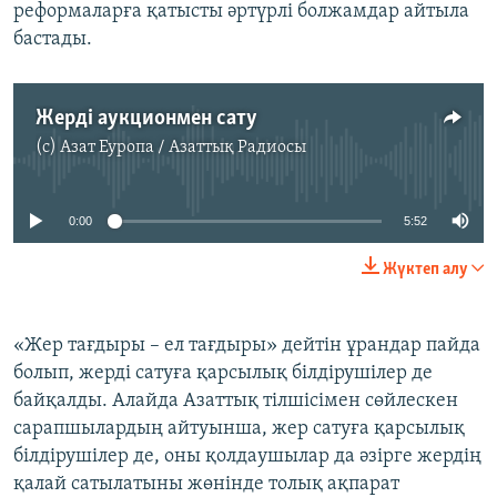
реформаларға қатысты әртүрлі болжамдар айтыла
бастады.
Жерді аукционмен сату
(c)
Азат Еуропа / Азаттық Радиосы
No media source currently available
0:00
5:52
Жүктеп алу
«Жер тағдыры – ел тағдыры» дейтін ұрандар пайда
болып, жерді сатуға қарсылық білдірушілер де
байқалды. Алайда Азаттық тілшісімен сөйлескен
сарапшылардың айтуынша, жер сатуға қарсылық
білдірушілер де, оны қолдаушылар да әзірге жердің
қалай сатылатыны жөнінде толық ақпарат