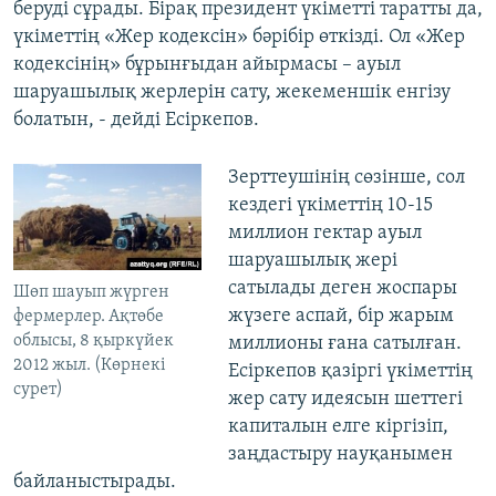
беруді сұрады. Бірақ президент үкіметті таратты да,
үкіметтің «Жер кодексін» бәрібір өткізді. Ол «Жер
кодексінің» бұрынғыдан айырмасы – ауыл
шаруашылық жерлерін сату, жекеменшік енгізу
болатын, - дейді Есіркепов.
Зерттеушінің сөзінше, сол
кездегі үкіметтің 10-15
миллион гектар ауыл
шаруашылық жері
сатылады деген жоспары
Шөп шауып жүрген
жүзеге аспай, бір жарым
фермерлер. Ақтөбе
облысы, 8 қыркүйек
миллионы ғана сатылған.
2012 жыл. (Көрнекі
Есіркепов қазіргі үкіметтің
сурет)
жер сату идеясын шеттегі
капиталын елге кіргізіп,
заңдастыру науқанымен
байланыстырады.