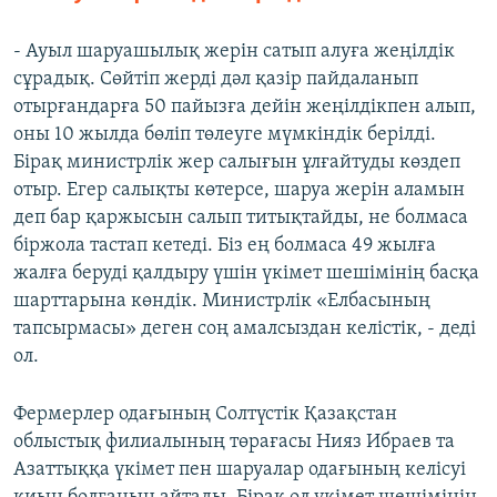
- Ауыл шаруашылық жерін сатып алуға жеңілдік
сұрадық. Сөйтіп жерді дәл қазір пайдаланып
отырғандарға 50 пайызға дейін жеңілдікпен алып,
оны 10 жылда бөліп төлеуге мүмкіндік берілді.
Бірақ министрлік жер салығын ұлғайтуды көздеп
отыр. Егер салықты көтерсе, шаруа жерін аламын
деп бар қаржысын салып титықтайды, не болмаса
біржола тастап кетеді. Біз ең болмаса 49 жылға
жалға беруді қалдыру үшін үкімет шешімінің басқа
шарттарына көндік. Министрлік «Елбасының
тапсырмасы» деген соң амалсыздан келістік, - деді
ол.
Фермерлер одағының Солтүстік Қазақстан
облыстық филиалының төрағасы Нияз Ибраев та
Азаттыққа үкімет пен шаруалар одағының келісуі