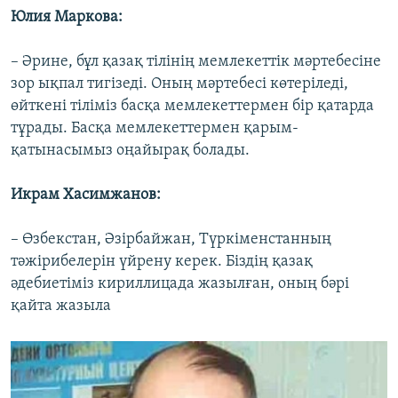
Юлия Маркова:
– Әрине, бұл қазақ тілінің мемлекеттік мәртебесіне
зор ықпал тигізеді. Оның мәртебесі көтеріледі,
өйткені тіліміз басқа мемлекеттермен бір қатарда
тұрады. Басқа мемлекеттермен қарым-
қатынасымыз оңайырақ болады.
Икрам Хасимжанов:
– Өзбекстан, Әзірбайжан, Түркіменстанның
тәжірибелерін үйрену керек. Біздің қазақ
әдебиетіміз кириллицада жазылған, оның бәрі
қайта жазыла