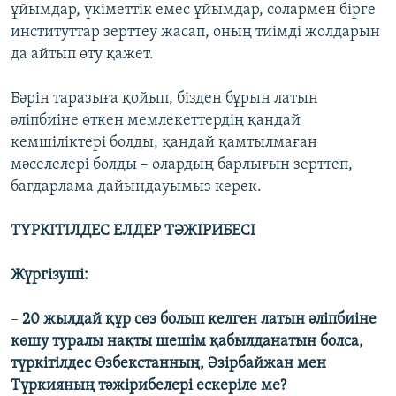
ұйымдар, үкіметтік емес ұйымдар, солармен бірге
институттар зерттеу жасап, оның тиімді жолдарын
да айтып өту қажет.
Бәрін таразыға қойып, бізден бұрын латын
әліпбиіне өткен мемлекеттердің қандай
кемшіліктері болды, қандай қамтылмаған
мәселелері болды – олардың барлығын зерттеп,
бағдарлама дайындауымыз керек.
ТҮРКІТІЛДЕС ЕЛДЕР ТӘЖІРИБЕСІ
Жүргізуші:
–
20 жылдай құр сөз болып келген латын әліпбиіне
көшу туралы нақты шешім қабылданатын болса,
түркітілдес Өзбекстанның, Әзірбайжан мен
Түркияның тәжірибелері ескеріле ме?