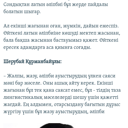
Сондықтан латын әліпбиі бұл жерде пайдалы
болатын шығар.
Ал екінші жағынан оған, мүмкін, дайын емеспіз.
Өйткені латын әліпбиіне көшуді мектеп жасынан,
бала бақша жасынан бастауымыз қажет. Өйткені
ересек адамдарға аса қиынға соғады.
Шерубай Құрманбайұлы:
– Жалпы, жазу, әліпби ауыстырудың үлкен саяси
мәні бар мәселе. Оны ашық айту керек. Екінші
жағынан бұл тек қана саясат емес, бұл - тілдің таза
лингвистикалық мәселелерді шешу үшін қажетті
жағдай. Ең алдымен, отарсыздану бағытын дұрыс
жүргізу үшін бұл жазу ауыстырудың, әліпби