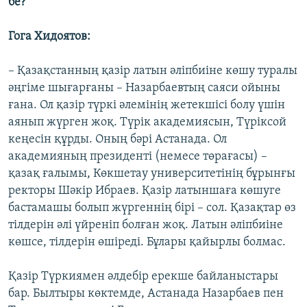
бе?
Гога Хидоятов:
– Қазақстанның қазір латын әліпбиіне көшу туралы
әңгіме шығарғаны – Назарбаевтың саяси ойыны
ғана. Ол қазір түркі әлемінің жетекшісі болу үшін
аянып жүрген жоқ. Түрік академиясын, Түріксой
кеңесін құрды. Оның бәрі Астанада. Ол
академияның президенті (немесе төрағасы) –
қазақ ғалымы, Көкшетау университетінің бұрынғы
ректоры Шәкір Ибраев. Қазір латыншаға көшуге
бастамашы болып жүргеннің бірі – сол. Қазақтар өз
тілдерін әлі үйреніп болған жоқ. Латын әліпбиіне
көшсе, тілдерін өшіреді. Бұлары қайырлы болмас.
Қазір Түркиямен әлдебір ерекше байланыстары
бар. Былтыры көктемде, Астанада Назарбаев пен