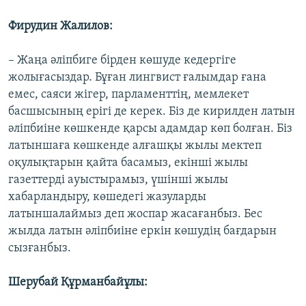
Фирудин Жалилов:
– Жаңа әліпбиге бірден көшуде кедергіге
жолығасыздар. Бұған лингвист ғалымдар ғана
емес, саяси жігер, парламенттің, мемлекет
басшысының ерігі де керек. Біз де кирилден латын
әліпбиіне көшкенде қарсы адамдар көп болған. Біз
латыншаға көшкенде алғашқы жылы мектеп
оқулықтарын қайта басамыз, екінші жылы
газеттерді ауыстырамыз, үшінші жылы
хабарландыру, көшедегі жазуларды
латыншалаймыз деп жоспар жасағанбыз. Бес
жылда латын әліпбиіне еркін көшудің бағдарын
сызғанбыз.
Шерубай Құрманбайұлы: