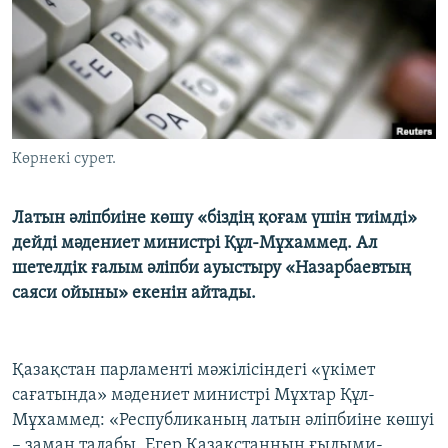
ЖАЗЫЛЫҢЫЗ
Басқа тілдерде
Көрнекі сурет.
Латын әліпбиіне көшу «біздің қоғам үшін тиімді»
дейді мәдениет министрі Құл-Мұхаммед. Ал
шетелдік ғалым әліпби ауыстыру «Назарбаевтың
саяси ойыны» екенін айтады.
Қазақстан парламенті мәжілісіндегі «үкімет
сағатында» мәдениет министрі Мұхтар Құл-
Мұхаммед: «Республиканың латын әліпбиіне көшуі
– заман талабы. Егер Қазақстанның ғылыми-