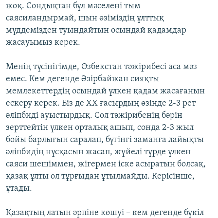
жоқ. Сондықтан бұл мәселені тым
саясиландырмай, шын өзіміздің ұлттық
мүддемізден туындайтын осындай қадамдар
жасауымыз керек.
Менің түсінігімде, Өзбекстан тәжірибесі аса мәз
емес. Кем дегенде Әзірбайжан сияқты
мемлекеттердің осындай үлкен қадам жасағанын
ескеру керек. Біз де ХХ ғасырдың өзінде 2-3 рет
әліпбиді ауыстырдық. Сол тәжірибенің бәрін
зерттейтін үлкен орталық ашып, сонда 2-3 жыл
бойы барлығын саралап, бүгінгі заманға лайықты
әліпбидің нұсқасын жасап, жүйелі түрде үлкен
саяси шешіммен, жігермен іске асыратын болсақ,
қазақ ұлты ол тұрғыдан ұтылмайды. Керісінше,
ұтады.
Қазақтың латын әрпіне көшуі – кем дегенде бүкіл