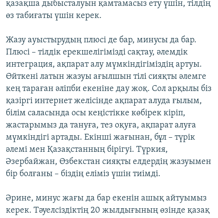
қазақша дыбысталуын қамтамасыз ету үшін, тілдің
өз табиғаты үшін керек.
Жазу ауыстырудың плюсі де бар, минусы да бар.
Плюсі – тілдік ерекшелігімізді сақтау, әлемдік
интеграция, ақпарат алу мүмкіндігіміздің артуы.
Өйткені латын жазуы ағылшын тілі сияқты әлемге
кең тараған әліпби екеніне дау жоқ. Сол арқылы біз
қазіргі интернет желісінде ақпарат алуда ғылым,
білім саласында осы кеңістікке көбірек кіріп,
жастарымыз да тануға, тез оқуға, ақпарат алуға
мүмкіндігі артады. Екінші жағынан, бұл – түрік
әлемі мен Қазақстанның бірігуі. Түркия,
Әзербайжан, Өзбекстан сияқты елдердің жазуымен
бір болғаны – біздің еліміз үшін тиімді.
Әрине, минус жағы да бар екенін ашық айтуымыз
керек. Тәуелсіздіктің 20 жылдығының өзінде қазақ