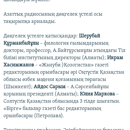
Азаттық радиосының дөңгелек үстелі осы
тақырыпқа арналады.
Дөңгелек үстелге қатысқандар:
Шерубай
Құрманбайұлы
– филология ғылымдарының
докторы, профессор, А.Байтұрсынұлы атындағы Тіл
білімі институтының директоры (Алматы);
Икрам
Хасимжанов
– «Жануби )Қозогистан» газеті
редакторының орынбасары әрі Оңтүстік Қазақстан
облысы өзбек мәдени қоғамының төрағасы
(Шымкент);
Айдос Сарым
– А.Сәрсенбайұлы
қорының президенті (Алматы);
Юлия Маркова
–
Солтүстік Қазақстан облысында 3 тілде шығатын.
«Бірге» балалар газеті бас редакторының
орынбасары (Петропавл).