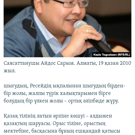
Саясаттанушы Айдос Сарым. Алматы, 19 қазан 2010
жыл.
шығудың, Ресейдің ықпалынан шығудың бірден-
бір жолы, жалпы түрік халықтарымен бірге
болудың бір үлкен жолы – ортақ әліпбиде жүру.
Қазақ тілінің латын әрпіне көшуі – алдымен
қазақтың шаруасы. Орыс тіліне, орыстың
мектебіне, басқасына бұның ешқандай қатысы