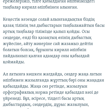
ережелеріміз, тілге қабылдаған әліпбиіміздегі
таңбалар кирилл әліпбиінен алынған.
Кеңестік кезеңде солай алынғандықтан біздің
қазақ тілінің төл дыбыстарын таңбаламайтын басы
артық таңбалар тілімізде қалып қойды. Осы
сөздерде, енді біз қазақтың өзінің дыбыстық
жүйесіне, айту мәнеріне сай жазамыз дейтін
болатын болсақ, бұрынғы кирилл әліпбиін
пайдаланып қалған адамдар оны қабылдай
қоймайды.
Ал латынға көшкен жағдайда, сөздер жаңа латын
әліпбимен жазылғанда жұрттың бәрі оны жаңадан
қабылдайды. Жаңа сөз ретінде, жазылуын
орфографиялық норма ретінде қабылдап көзі де
үйренеді. Бұл, әсіресе, тілдегі басы артық
дыбыстардың, сөздердің, дұрыс жазылуын,