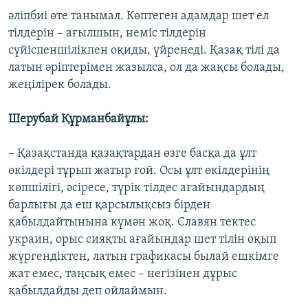
әліпбиі өте танымал. Көптеген адамдар шет ел
тілдерін – ағылшын, неміс тілдерін
сүйіспеншілікпен оқиды, үйренеді. Қазақ тілі да
латын әріптерімен жазылса, ол да жақсы болады,
жеңілірек болады.
Шерубай Құрманбайұлы:
– Қазақстанда қазақтардан өзге басқа да ұлт
өкілдері тұрып жатыр ғой. Осы ұлт өкілдерінің
көпшілігі, әсіресе, түрік тілдес ағайындардың
барлығы да еш қарсылықсыз бірден
қабылдайтынына күмән жоқ. Славян тектес
украин, орыс сияқты ағайындар шет тілін оқып
жүргендіктен, латын графикасы былай ешкімге
жат емес, таңсық емес – негізінен дұрыс
қабылдайды деп ойлаймын.