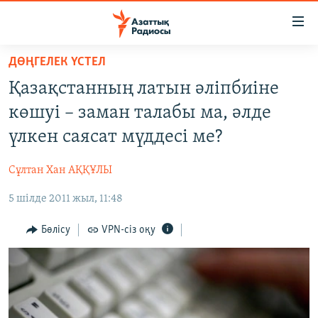
Accessibility
links
Skip
ДӨҢГЕЛЕК ҮСТЕЛ
to
ЖАҢАЛЫҚТАР
Қазақстанның латын әліпбиіне
main
САЯСАТ
content
көшуі – заман талабы ма, әлде
AZATTYQTV
Skip
үлкен саясат мүддесі ме?
to
ҚАҢТАР ОҚИҒАСЫ
main
Сұлтан Хан АҚҚҰЛЫ
АДАМ ҚҰҚЫҚТАРЫ
Navigation
Skip
5 шілде 2011 жыл, 11:48
ӘЛЕУМЕТ
to
ӘЛЕМ
Бөлісу
VPN-сіз оқу
Search
АРНАЙЫ ЖОБАЛАР
Русский