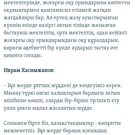
мектептерінде, жоғарғы оқу орындарына көптеген
оқулықтармен қамтамасыз етілмей жатқан
жағдайлары бар. Ал ертең жазу ауыстырылған
күннің өзінде қазіргі латын тілінде жазылған
бастауыш мектептің, орта мектептің, одан кейінгі
жоғарғы оқу орындарындағы оқу құралдарын,
көркем әдебиетті бір күнде аударып тастау өте
қиынға соғады.
Икрам Хасимжанов:
– Бұл жерде ұлттық мүддені де көздеуіміз керек.
Мынау түркі әлемі халықтарын барлығы латын
әліпбиіне көшіп, оларды бір-біріне түсінікті ету
үшін үлкен ықпал жасалатын мүдде.
Сонымен бірге біз, қазақстандықтар - көпұлтты
мемлекетпіз. Бұл жерде барлық қоғамдық