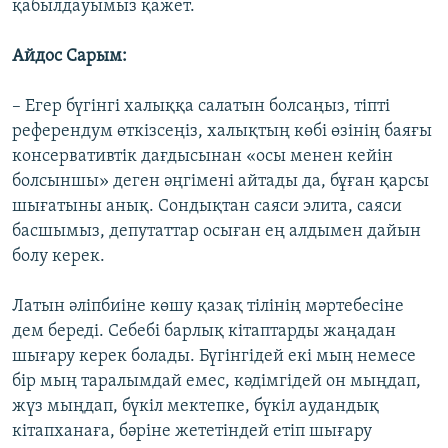
қабылдауымыз қажет.
Айдос Сарым:
– Егер бүгінгі халыққа салатын болсаңыз, тіпті
референдум өткізсеңіз, халықтың көбі өзінің баяғы
консервативтік дағдысынан «осы менен кейін
болсыншы» деген әңгімені айтады да, бұған қарсы
шығатыны анық. Сондықтан саяси элита, саяси
басшымыз, депутаттар осыған ең алдымен дайын
болу керек.
Латын әліпбиіне көшу қазақ тілінің мәртебесіне
дем береді. Себебі барлық кітаптарды жаңадан
шығару керек болады. Бүгінгідей екі мың немесе
бір мың таралымдай емес, кәдімгідей он мыңдап,
жүз мыңдап, бүкіл мектепке, бүкіл аудандық
кітапханаға, бәріне жететіндей етіп шығару