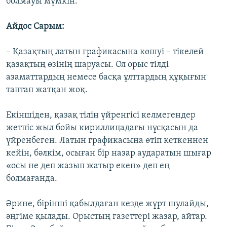
болмауы мүмкін.
Айдос Сарым:
– Қазақтың латын графикасына көшуі – тікелей
қазақтың өзінің шаруасы. Ол орыс тілді
азаматтардың немесе басқа ұлттардың құқығын
таптап жатқан жоқ.
Екіншіден, қазақ тілін үйренгісі келмегендер
жетпіс жыл бойы кириллицадағы нұсқасын да
үйренбеген. Латын графикасына өтіп кеткеннен
кейін, бәлкім, осыған бір назар аударатын шығар
«осы не деп жазып жатыр екен» деп ең
болмағанда.
Әрине, бірінші қабылдаған кезде жұрт шулайды,
әңгіме қылады. Орыстың газеттері жазар, айтар.