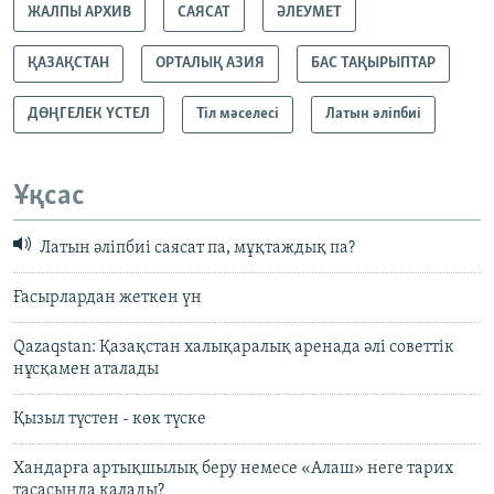
ЖАЛПЫ АРХИВ
САЯСАТ
ӘЛЕУМЕТ
ҚАЗАҚСТАН
ОРТАЛЫҚ АЗИЯ
БАС ТАҚЫРЫПТАР
ДӨҢГЕЛЕК ҮСТЕЛ
Тіл мәселесі
Латын әліпбиі
Ұқсас
Латын әліпбиі саясат па, мұқтаждық па?
Ғасырлардан жеткен үн
Qazaqstan: Қазақстан халықаралық аренада әлі советтік
нұсқамен аталады
Қызыл түстен - көк түске
Хандарға артықшылық беру немесе «Алаш» неге тарих
тасасында қалады?