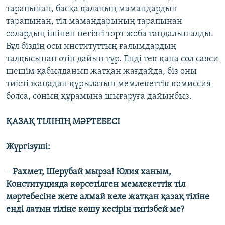
тарапынан, басқа қаланың мамандардын
тарапынан, тіл мамандарының тарапынан
солардың ішінен негізгі төрт жоба таңдалып алды.
Бұл біздің осы институттың ғалымдардың
талқысынан өтіп дайын тұр. Енді тек қана сол саяси
шешім қабылданып жатқан жағдайда, біз оны
тиісті жаңадан құрылатын мемлекеттік комиссия
болса, соның құрамына шығаруға дайынбыз.
ҚАЗАҚ ТІЛІНІҢ МӘРТЕБЕСІ
Жүргізуші:
–
Рахмет, Шерубай мырза! Юлия ханым,
Конституцияда көрсетілген мемлекеттік тіл
мәртебесіне жете алмай келе жатқан қазақ тіліне
енді латын тіліне көшу кесірін тигізбей ме?