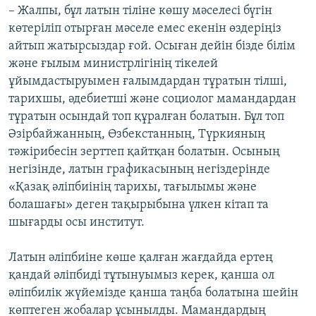
– Жалпы, бұл латын тіліне көшу мәселесі бүгін
көтеріліп отырған мәселе емес екенін өздеріңіз
айтып жатырсыздар ғой. Осыған дейін бізде білім
және ғылым министрлігінің тікелей
ұйымдастыруымен ғалымдардан тұратын тілші,
тарихшы, әдебиетші және социолог мамандардан
тұратын осындай топ құралған болатын. Бұл топ
Әзірбайжанның, Өзбекстанның, Түркияның
тәжірибесін зерттеп қайтқан болатын. Осының
негізінде, латын графикасының негіздерінде
«Қазақ әліпбиінің тарихы, тағылымы және
болашағы» деген тақырыбына үлкен кітап та
шығарды осы институт.
Латын әліпбиіне көше қалған жағдайда ертең
қандай әліпбиді тұтынуымыз керек, қанша ол
әліпбилік жүйемізде қанша таңба болатына шейін
көптеген жобалар ұсынылды. Мамандардың