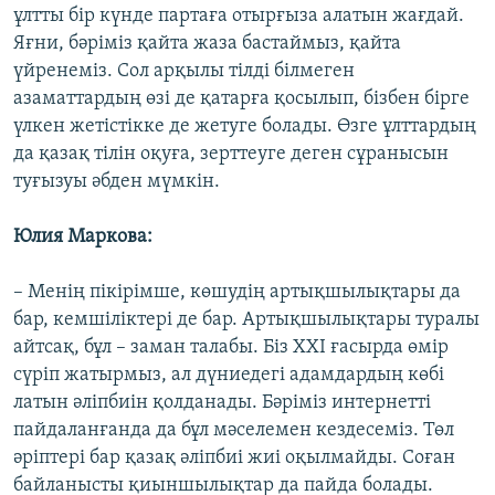
ұлтты бір күнде партаға отырғыза алатын жағдай.
Яғни, бәріміз қайта жаза бастаймыз, қайта
үйренеміз. Сол арқылы тілді білмеген
азаматтардың өзі де қатарға қосылып, бізбен бірге
үлкен жетістікке де жетуге болады. Өзге ұлттардың
да қазақ тілін оқуға, зерттеуге деген сұранысын
туғызуы әбден мүмкін.
Юлия Маркова:
– Менің пікірімше, көшудің артықшылықтары да
бар, кемшіліктері де бар. Артықшылықтары туралы
айтсақ, бұл – заман талабы. Біз ХХІ ғасырда өмір
сүріп жатырмыз, ал дүниедегі адамдардың көбі
латын әліпбиін қолданады. Бәріміз интернетті
пайдаланғанда да бұл мәселемен кездесеміз. Төл
әріптері бар қазақ әліпбиі жиі оқылмайды. Соған
байланысты қиыншылықтар да пайда болады.