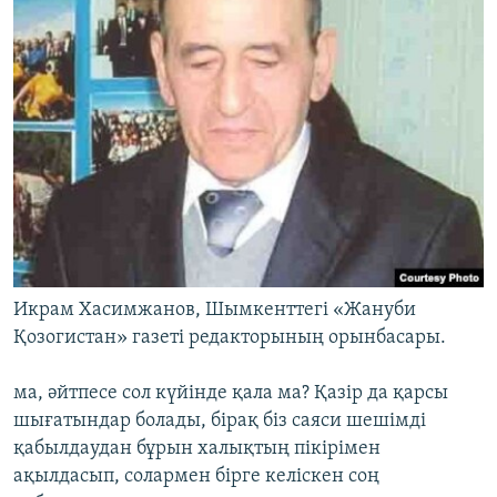
Икрам Хасимжанов, Шымкенттегі «Жануби
Қозогистан» газеті редакторының орынбасары.
ма, әйтпесе сол күйінде қала ма? Қазір да қарсы
шығатындар болады, бірақ біз саяси шешімді
қабылдаудан бұрын халықтың пікірімен
ақылдасып, солармен бірге келіскен соң