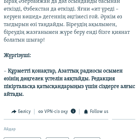
Бірақ Әзербайжан да дәл осындайды басынан
өткізді, Өзбекстан да өткізді. Яғни «ит үреді –
керуен көшед» дегеннің әңгімесі ғой. Әркім өз
тағдырын өзі таңдайды. Біреудің ақылымен,
біреудің жазғанымен жүре беру енді бізге қиянат
болатын шығар!
Жүргізуші:
–
Құрметті қонақтар, Азаттық радиосы осымен
өзінің дөңгелек үстелін аяқтайды. Редакция
пікірталасқа қатысқандарыңыз үшін сіздерге алғыс
айтады.
Бөлісу
VPN-сіз оқу
Follow us
Айдар