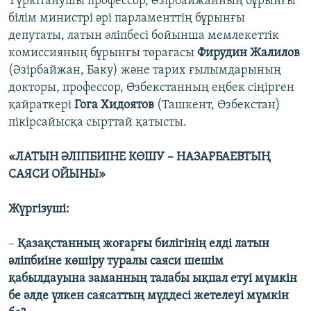
Түркітанушы профессор, Әзірбайжанның бұрынғы
білім министрі әрі парламенттің бұрынғы
депутаты, латын әліпбесі бойынша мемлекеттік
комиссияның бұрынғы төрағасы
Фирудин Жалилов
(Әзірбайжан, Баку) және тарих ғылымдарының
докторы, профессор, Өзбекстанның еңбек сіңірген
қайраткері
Гога Хидоятов
(Ташкент, Өзбекстан)
пікірсайысқа сырттай қатысты.
«ЛАТЫН ӘЛІПБИІНЕ КӨШУ – НАЗАРБАЕВТЫҢ
САЯСИ ОЙЫНЫ»
Жүргізуші:
–
Қазақстанның жоғарғы билігінің елді латын
әліпбиіне көшіру туралы саяси шешім
қабылдауына заманның талабы ықпал етуі мүмкін
бе әлде үлкен саясаттың мүддесі жетелеуі мүмкін