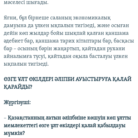
мәселесі шығады.
Яғни, бұл бірнеше саланың экономикалық
дамуына да үлкен ықпалын тигізеді, және осыған
дейін көп жылдар бойы шықпай қалған қаншама
әдебиет бар, қаншама тарих кітаптары бар, басқасы
бар – осының бәрін жаңартып, қайтадан рухани
айналымға түсуі, қайтадан оқыла басталуы үлкен
ықпалын тигізеді.
ӨЗГЕ ҰЛТ ӨКІЛДЕРІ ӘЛІПБИ АУЫСТЫРУҒА ҚАЛАЙ
ҚАРАЙДЫ?
Жүргізуші:
–
Қазақстанның латын әліпбиіне көшуін көп ұлтты
мемлекеттегі өзге ұлт өкілдері қалай қабылдауы
мүмкін?