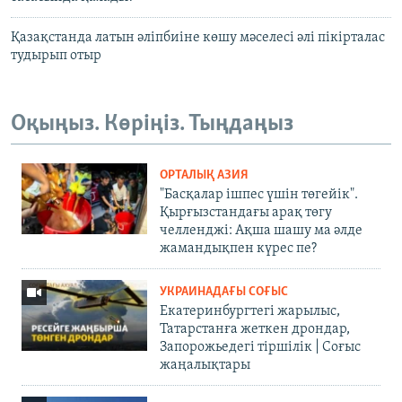
Қазақстанда латын әліпбиіне көшу мәселесі әлі пікірталас
тудырып отыр
Оқыңыз. Көріңіз. Тыңдаңыз
ОРТАЛЫҚ АЗИЯ
"Басқалар ішпес үшін төгейік".
Қырғызстандағы арақ төгу
челленджі: Ақша шашу ма әлде
жамандықпен күрес пе?
УКРАИНАДАҒЫ СОҒЫС
Екатеринбургтегі жарылыс,
Татарстанға жеткен дрондар,
Запорожьедегі тіршілік | Cоғыс
жаңалықтары