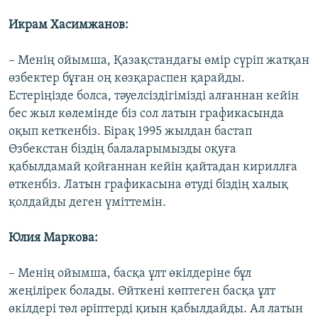
Икрам Хасимжанов:
– Менің ойымша, Қазақстандағы өмір сүріп жатқан
өзбектер бұған оң көзқараспен қарайды.
Естеріңізде болса, тәуелсіздігімізді алғаннан кейін
бес жыл көлемінде біз сол латын графикасында
оқып кеткенбіз. Бірақ 1995 жылдан бастап
Өзбекстан біздің балаларымызды оқуға
қабылдамай қойғаннан кейін қайтадан кириллға
өткенбіз. Латын графикасына өтуді біздің халық
қолдайды деген үміттемін.
Юлия Маркова:
– Менің ойымша, басқа ұлт өкілдеріне бұл
жеңілірек болады. Өйткені көптеген басқа ұлт
өкілдері төл әріптерді қиын қабылдайды. Ал латын