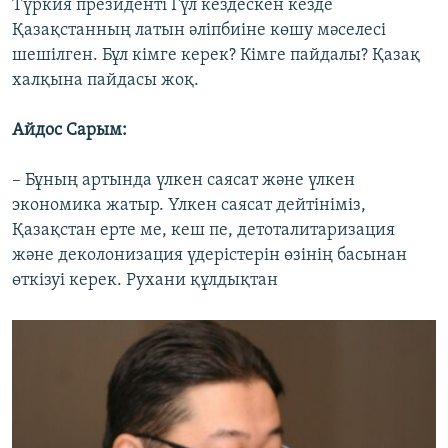
Түркия президенті Гүл кездескен кезде
Қазақстанның латын әліпбиіне көшу мәселесі
шешілген. Бұл кімге керек? Кімге пайдалы? Қазақ
халқына пайдасы жоқ.
Айдос Сарым:
– Бұның артында үлкен саясат және үлкен
экономика жатыр. Үлкен саясат дейтініміз,
Қазақстан ерте ме, кеш пе, детоталитаризация
және деколонизация үдерістерін өзінің басынан
өткізуі керек. Рухани құлдықтан