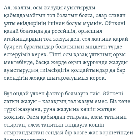
Ал, жалпы, осы жазуды ауыстыруды
қабылдамайтын топ болатын болса, олар славян
ұлты өкілдерінің ішінен болуы мүмкін. Өйткені
қалай болғанда да ресейшіл, орысшыл
ағайындардың төл жазуы деп, сол жағына қарай
бүйрегі бұратындар болатынын міндетті түрде
ескеруіміз керек. Тіпті осы қазақ ұлтының орыс
мектебінде, басқа жерде оқып жүргенде жазуды
ауыстырудың тиімсіздігін қолдайтындар да бар
екендігін жоққа шығармауымыз керек.
Бұл ондай үлкен фактор болмауға тиіс. Өйткені
латын жазуы – қазақтың төл жазуы емес. Біз көне
түркі жазуына, руна жазуына көшіп жатқан
жоқпыз. Әлем қабылдап отырған, әлем тұтынып
отырған, әлем танитын таңдауға көшіп
отырғандықтан сондай бір көзге жат көрінетіндей