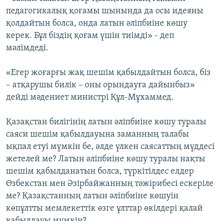
педагогикалық қоғамы шынында да осы идеяны
қолдайтын болса, онда латын әліпбиіне көшу
керек. Бұл біздің қоғам үшін тиімді» - деп
мәлімдеді.
«Егер жоғарғы жақ шешім қабылдайтын болса, біз
– атқарушы билік – оны орындауға дайынбыз»
дейді мәдениет министрі Құл-Мұхаммед.
Қазақстан билігінің латын әліпбиіне көшу туралы
саяси шешім қабылдауына заманның талабы
ықпал етуі мүмкін бе, әлде үлкен саясаттың мүддесі
жетелей ме? Латын әліпбиіне көшу туралы нақты
шешім қабылданатын болса, түркітілдес елдер
Өзбекстан мен Әзірбайжанның тәжірибесі ескеріле
ме? Қазақстанның латын әліпбиіне көшуін
көпұлтты мемлекеттік өзге ұлттар өкілдері қалай
қабылдауы мүмкін?