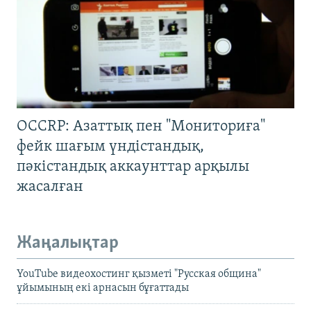
OCCRP: Азаттық пен "Мониториға"
фейк шағым үндістандық,
пәкістандық аккаунттар арқылы
жасалған
Жаңалықтар
YouTube видеохостинг қызметі "Русская община"
ұйымының екі арнасын бұғаттады