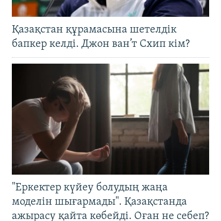
Қазақстан құрамасына шетелдік
бапкер келді. Джон ван’т Схип кім?
"Еркектер күйеу болудың жаңа
моделін шығармады". Қазақстанда
ажырасу қайта көбейді. Оған не себеп?