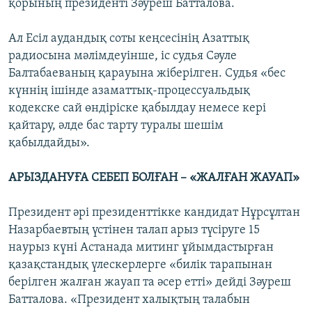
қорының президенті Зәуреш Батталова.
Ал Есіл аудандық соты кеңсесінің Азаттық
радиосына мәлімдеуінше, іс судья Сәуле
Балтабаеваның қарауына жіберілген. Судья «бес
күннің ішінде азаматтық-процессуальдық
кодекске сай өндіріске қабылдау немесе кері
қайтару, әлде бас тарту туралы шешім
қабылдайды».
АРЫЗДАНУҒА СЕБЕП БОЛҒАН – «ЖАЛҒАН ЖАУАП»
Президент әрі президенттікке кандидат Нұрсұлтан
Назарбаевтың үстінен талап арыз түсіруге 15
наурыз күні Астанада митинг ұйымдастырған
қазақстандық үлескерлерге «билік тарапынан
берілген жалған жауап та әсер етті» дейді Зәуреш
Батталова. «Президент халықтың талабын