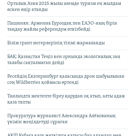
Орталық Азия 2025 жылы әлемде туризм ең жылдам
өскен өңір атанды
Пашинян: Армения Еуроодақ пен ЕАЭО-ның бірін
таңдау жайлы референдум өткізбейді
Білім грант иегерлерінің тізімі жарияланды
БАҚ: Қазақстан Теңіз кен орнында экологиялық заң
талабы сақталмаған дейді
Ресейдің Екатеринбург қаласында дрон шабуылынан
соң Wildberries қоймасы өртенді
Таиландта мектепте біреу қарудан оқ атып, алты адам
қаза тапты
Прокуратура журналист Александра Алёхованың
үкімін жеңілдетуді сұраған
АҚШ Кубаға қару жеткізуге қатысы бар адамдар мен