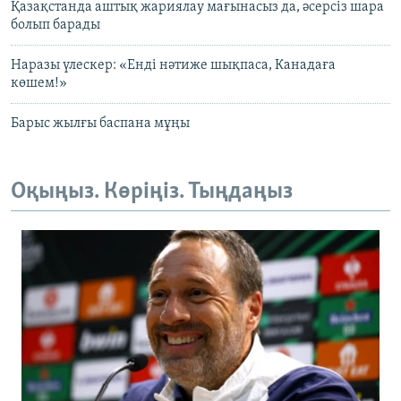
Қазақстанда аштық жариялау мағынасыз да, әсерсіз шара
болып барады
Наразы үлескер: «Енді нәтиже шықпаса, Канадаға
көшем!»
Барыс жылғы баспана мұңы
Оқыңыз. Көріңіз. Тыңдаңыз