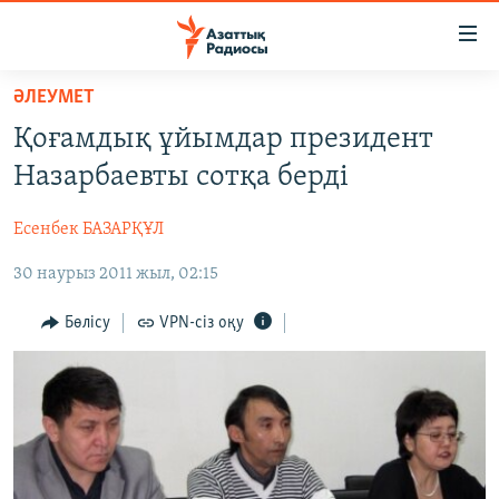
Accessibility
links
Skip
ӘЛЕУМЕТ
to
ЖАҢАЛЫҚТАР
Қоғамдық ұйымдар президент
main
САЯСАТ
content
Назарбаевты сотқа берді
AZATTYQTV
Skip
to
Есенбек БАЗАРҚҰЛ
ҚАҢТАР ОҚИҒАСЫ
main
30 наурыз 2011 жыл, 02:15
АДАМ ҚҰҚЫҚТАРЫ
Navigation
Skip
ӘЛЕУМЕТ
Бөлісу
VPN-сіз оқу
to
ӘЛЕМ
Search
АРНАЙЫ ЖОБАЛАР
Русский