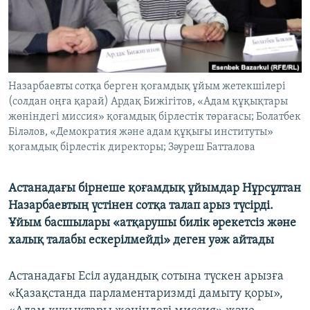
ЖАЗЫЛЫҢЫЗ
Басқа тілдерде
Назарбаевты сотқа берген қоғамдық ұйым жетекшілері
(солдан оңға қарай) Ардақ Бижігітов, «Адам құқықтары
жөніндегі миссия» қоғамдық бірлестік төрағасы; Болатбек
Біләлов, «Демократия және адам құқығы институты»
қоғамдық бірлестік директоры; Зәуреш Батталова
Астанадағы бірнеше қоғамдық ұйымдар Нұрсұлтан
Назарбаевтың үстінен сотқа талап арыз түсірді.
Ұйым басшылары «атқарушы билік әрекетсіз және
халық талабы ескерілмейді» деген уәж айтады
Астанадағы Есіл аудандық сотына түскен арызға
«Қазақстанда парламентаризмді дамыту қоры»,