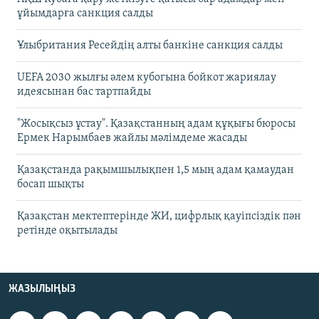
ұйымдарға санкция салды
Ұлыбритания Ресейдің алты банкіне санкция салды
UEFA 2030 жылғы әлем кубогына бойкот жариялау
идеясынан бас тартпайды
"Жосықсыз ұстау". Қазақстанның адам құқығы бюросы
Ермек Нарымбаев жайлы мәлімдеме жасады
Қазақстанда рақымшылықпен 1,5 мың адам қамаудан
босап шықты
Қазақстан мектептерінде ЖИ, цифрлық қауіпсіздік пән
ретінде оқытылады
ЖАЗЫЛЫҢЫЗ