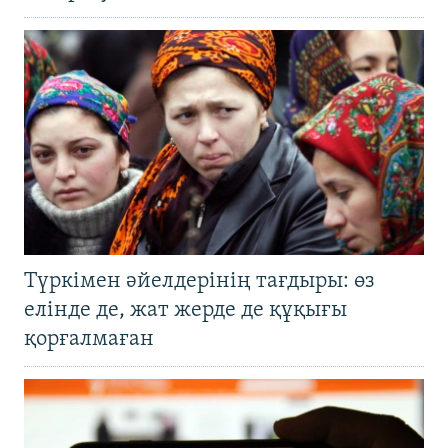
Түркімен әйелдерінің тағдыры: өз
елінде де, жат жерде де құқығы
қорғалмаған