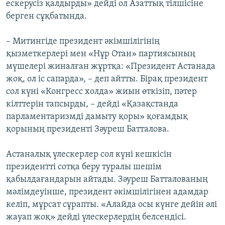
ескерусіз қалдырды» дейді ол Азаттық тілшісіне
берген сұқбатында.
– Митингіде президент әкімшілігінің
қызметкерлері мен «Нұр Отан» партиясының
мүшелері жиналған жұртқа: «Президент Астанада
жоқ, ол іс сапарда», – деп айтты. Бірақ президент
сол күні «Конгресс холда» жиын өткізіп, пәтер
кілттерін тапсырды, – дейді «Қазақстанда
парламентаризмді дамыту қоры» қоғамдық
қорының президенті Зәуреш Батталова.
Астаналық үлескерлер сол күні кешкісін
президентті сотқа беру туралы шешім
қабылдағандарын айтады. Зәуреш Батталованың
мәлімдеуінше, президент әкімшілігінен адамдар
келіп, мұрсат сұрапты. «Алайда осы күнге дейін әлі
жауап жоқ» дейді үлескерлердің белсендісі.