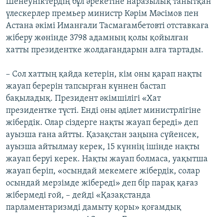
Шенеуніктердің бұл әрекетіне наразылық танытқан
үлескерлер премьер министр Кәрім Мәсімов пен
Астана әкімі Иманғали Тасмағамбетовті отставкаға
жіберу жөнінде 3798 адамның қолы қойылған
хатты президентке жолдағандарын алға тартады.
– Сол хаттың қайда кетерін, кім оны қарап нақты
жауап берерін тапсырған күннен бастап
бақыладық. Президент әкімшілігі «Хат
президентке түсті. Енді оны әділет министрлігіне
жібердік. Олар сіздерге нақты жауап береді» деп
ауызша ғана айтты. Қазақстан заңына сүйенсек,
ауызша айтылмау керек, 15 күннің ішінде нақты
жауап беруі керек. Нақты жауап болмаса, уақытша
жауап беріп, «осындай мекемеге жібердік, солар
осындай мерзімде жібереді» деп бір парақ қағаз
жібермеді ғой, – дейді «Қазақстанда
парламентаризмді дамыту қоры» қоғамдық