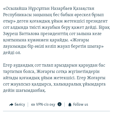
«Осылайша Нұрсұлтан Назарбаев Қазақстан
Республикасы заңының бес бабын өрескел бұзып
отыр» деген қоғамдық ұйым жетекшісі президент
сот алдында тиісті жауабын беру қажет дейді. Бірақ
Зәуреш Батталова президенттің сот залына келе
қоятынына күмәнмен қарайды. «Жоғары
лауазымды бір өкілі келіп жауап беретін шығар»
дейді ол.
Егер аудандық сот талап арыздарын қараудан бас
тартатын болса, Жоғарғы сотқа жүгінетіндерін
айтады қоғамдық ұйым жетекшісі. Егер Жоғарғы
сот жауапсыз қалдырса, халықаралық ұйымдарға
дейін шағымданбақ.
Бөлісу
VPN-сіз оқу
Follow us