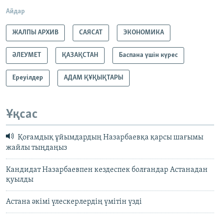
Айдар
ЖАЛПЫ АРХИВ
САЯСАТ
ЭКОНОМИКА
ӘЛЕУМЕТ
ҚАЗАҚСТАН
Баспана үшін күрес
Ереуілдер
АДАМ ҚҰҚЫҚТАРЫ
Ұқсас
Қоғамдық ұйымдардың Назарбаевқа қарсы шағымы
жайлы тыңдаңыз
Кандидат Назарбаевпен кездеспек болғандар Астанадан
қуылды
Астана әкімі үлескерлердің үмітін үзді