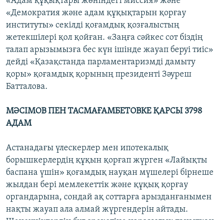
«Адам құқықтары жөніндегі миссия» және
«Демократия және адам құқықтарын қорғау
институты» секілді қоғамдық қозғалыстың
жетекшілері қол қойған. «Заңға сәйкес сот біздің
талап арызымызға бес күн ішінде жауап беруі тиіс»
дейді «Қазақстанда парламентаризмді дамыту
қоры» қоғамдық қорының президенті Зәуреш
Батталова.
МӘСІМОВ ПЕН ТАСМАҒАМБЕТОВКЕ ҚАРСЫ 3798
АДАМ
Астанадағы үлескерлер мен ипотекалық
борышкерлердің құқын қорғап жүрген «Лайықты
баспана үшін» қоғамдық науқан мүшелері бірнеше
жылдан бері мемлекеттік және құқық қорғау
органдарына, сондай ақ соттарға арызданғанымен
нақты жауап ала алмай жүргендерін айтады.