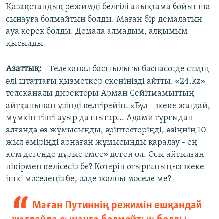
Қазақстандық режимді белгілі анықтама бойынша
сынауға болмайтын болды. Маған бір демалатын
ауа керек болды. Демала алмадым, алқымым
қысылды.
Азаттық:
- Телеканал басшылығы баспасөзде сіздің
әлі штаттағы қызметкер екеніңізді айтты. «24.kz»
телеканалы директоры Арман Сейітмамыттың
айтқанынан үзінді келтірейін. «Бұл – жеке жағдай,
мүмкін тіпті ауыр да шығар... Адами тұрғыдан
алғанда өз жұмысыңды, әріптестеріңді, өзіңнің 10
жыл өміріңді арнаған жұмысыңды қаралау - ең
кем дегенде дұрыс емес» деген ол. Осы айтылған
пікірмен келісесіз бе? Көтеріп отырғаныңыз жеке
ішкі мәселеңіз бе, әлде жалпы мәселе ме?
Маған Путиннің режимін ешқандай