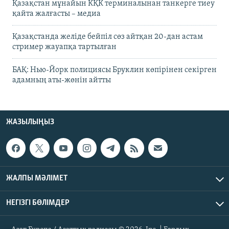
Қазақстан мұнайын КҚК терминалынан танкерге тиеу
қайта жалғасты – медиа
Қазақстанда желіде бейпіл сөз айтқан 20-дан астам
стример жауапқа тартылған
БАҚ: Нью-Йорк полициясы Бруклин көпірінен секірген
адамның аты-жөнін айтты
ЖАЗЫЛЫҢЫЗ
ЖАЛПЫ МӘЛІМЕТ
НЕГІЗГІ БӨЛІМДЕР