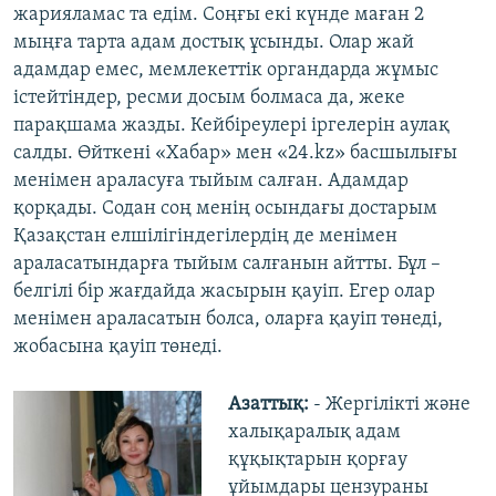
жарияламас та едім. Соңғы екі күнде маған 2
мыңға тарта адам достық ұсынды. Олар жай
адамдар емес, мемлекеттік органдарда жұмыс
істейтіндер, ресми досым болмаса да, жеке
парақшама жазды. Кейбіреулері іргелерін аулақ
салды. Өйткені «Хабар» мен «24.kz» басшылығы
менімен араласуға тыйым салған. Адамдар
қорқады. Содан соң менің осындағы достарым
Қазақстан елшілігіндегілердің де менімен
араласатындарға тыйым салғанын айтты. Бұл –
белгілі бір жағдайда жасырын қауіп. Егер олар
менімен араласатын болса, оларға қауіп төнеді,
жобасына қауіп төнеді.
Азаттық:
- Жергілікті және
халықаралық адам
құқықтарын қорғау
ұйымдары цензураны