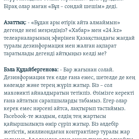
Бірақ олар маған «Бұл – сондай шешім» деді.
Азаттық:
- «Бұдан ары өтірік айта алмаймын»
дегенде нені меңзедіңіз? «Хабар» мен «24.kz»
телеарналарының эфирінен Қазақстандағы жағдай
туралы дезинформация мен жалған ақпарат
таратылады дегенді айтқыңыз келді ме?
Бэла Құдайбергенова:
- Бар жағынан солай.
Дезинформация тек елде ғана емес, шетелде де кең
көлемде және терең жүріп жатыр. Біз – сол
маховикті айналдыратын тетікпіз. Өзімізге керекті
ғана айтатын сарапшыларды табамыз. Егер олар
керек емес нәрсені айтса, лақтырып тастаймыз.
Facebook-те жаздым, елдің тең жартысы
қайыршылықта өмір сүріп жатыр. Біз әлдебір
жетістік, миллиондаған контрактілер туралы жар