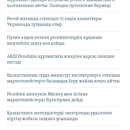
Журналист Динара Егеубаева үстінен қылмыстық іс
қозғалғанын айтты. Полиция түсініктеме бермеді
Ресей жағында соғысқан 51 елдің азаматтары
Украинада тұтқында отыр
Путин елден кеткен ресейліктердің құқығын
шектейтін заңға қол қойды
АҚШ Ресейдің құрлықтағы әскеріне қарсы санкция
енгізді
Қазақстанның сауда министрі кәсіпкерлерге отандық
маркетплейстерге басымдық беру жайлы кеңес айтты
Ресейлік шенеунік Мәскеу мен Астана
маркетплейстерді біріктірмек дейді
Қазақстанға шетелдіктерді электронды рұқсатпен
кіргізу жобасы талқыға ұсынылды