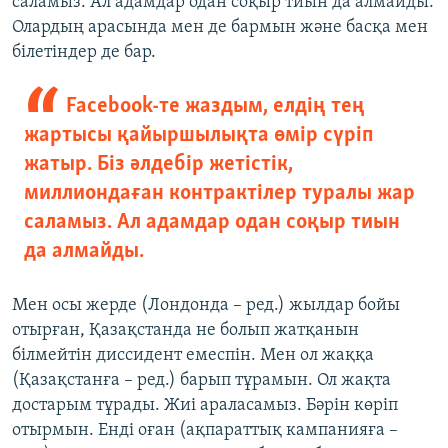
саламыз. Ал адамдар одан соқыр тиын да алмайды.
Олардың арасында мен де бармын және басқа мен
білетіндер де бар.
Facebook-те жаздым, елдің тең
жартысы қайыршылықта өмір сүріп
жатыр. Біз әлдебір жетістік,
миллиондаған контрактілер туралы жар
саламыз. Ал адамдар одан соқыр тиын
да алмайды.
Мен осы жерде (Лондонда – ред.) жылдар бойы
отырған, Қазақстанда не болып жатқанын
білмейтін диссидент емеспін. Мен ол жаққа
(Қазақстанға – ред.) барып тұрамын. Ол жақта
достарым тұрады. Жиі араласамыз. Бәрін көріп
отырмын. Енді оған (ақпараттық кампанияға –