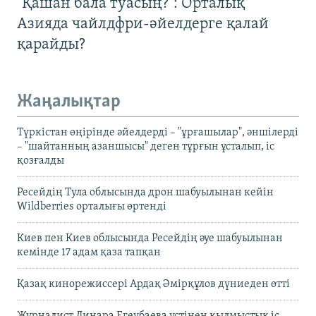
"Қашан бала туасың?": Орталық
Азияда чайлдфри-әйелдерге қалай
қарайды?
Жаңалықтар
Түркістан өңірінде әйелдерді – "ұрғашылар", әншілерді
– "шайтанның азаншысы" деген тұрғын ұсталып, іс
қозғалды
Ресейдің Тула облысында дрон шабуылынан кейін
Wildberries орталығы өртенді
Киев пен Киев облысында Ресейдің әуе шабуылынан
кемінде 17 адам қаза тапқан
Қазақ кинорежиссері Ардақ Әмірқұлов дүниеден өтті