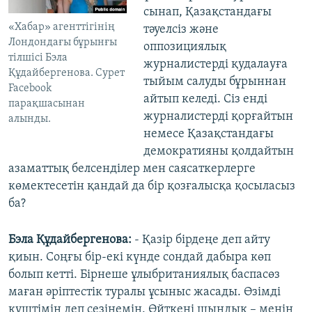
сынап, Қазақстандағы
«Хабар» агенттігінің
тәуелсіз және
Лондондағы бұрынғы
оппозициялық
тілшісі Бэла
журналистерді қудалауға
Құдайбергенова. Сурет
тыйым салуды бұрыннан
Facebook
айтып келеді. Сіз енді
парақшасынан
журналистерді қорғайтын
алынды.
немесе Қазақстандағы
демократияны қолдайтын
азаматтық белсенділер мен саясаткерлерге
көмектесетін қандай да бір қозғалысқа қосыласыз
ба?
Бэла Құдайбергенова:
- Қазір бірдеңе деп айту
қиын. Соңғы бір-екі күнде сондай дабыра көп
болып кетті. Бірнеше ұлыбританиялық баспасөз
маған әріптестік туралы ұсыныс жасады. Өзімді
күштімін деп сезінемін. Өйткені шындық – менің