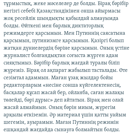
тұрмыстық, жеке мәселелер де болды. Бірақ бәрібір
негізгі себебі Қазақстандікінен онша айырмасы
жоқ ресейлік шындықты қабылдай алмауымда
болды. Өйткені мен барлық диктаторлық
режимдерге қарсымын. Мен Путиннің саясатына
қарсымын, путинизмге қарсымын. Қазіргі болып
жатқан дүниелердің бәріне қарсымын. Оның үстіне
журналист болғандықтан соғыста жүрген адам
сияқтымыз. Бәрібір барлық жағдай туралы біліп
жүреміз. Бірақ ол ақпарат жабылып тасталады. Өте
сезімтал адаммын. Маған ұзақ жылдар бойы
редакторларым «несіне сонша күйгелектенесің,
басқалар құсап жасай бер, ойланба, саған жалақы
төлейді, бәрі дұрыс» деп айтатын. Бірақ мен олай
жасай алмаймын. Оның бәрін миым, жүрегім
арқылы өткіземін. Әр материал үшін қатты уайым
шегемін, ауырамын. Маған Путиннің режимін
ешқандай жағдайда сынауға болмайтын болды.