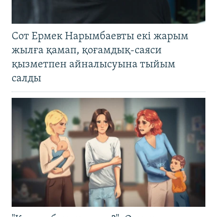
Сот Ермек Нарымбаевты екі жарым
жылға қамап, қоғамдық-саяси
қызметпен айналысуына тыйым
салды