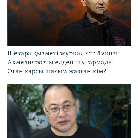
Шекара қызметі журналист Лұқпан
Ахмедияровты елден шығармады.
Оған қарсы шағым жазған кім?