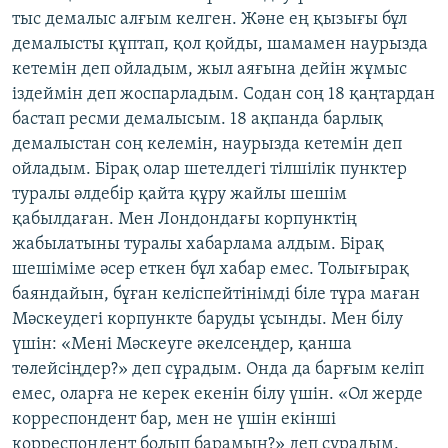
тыс демалыс алғым келген. Және ең қызығы бұл
демалысты құптап, қол қойды, шамамен наурызда
кетемін деп ойладым, жыл аяғына дейін жұмыс
іздеймін деп жоспарладым. Содан соң 18 қаңтардан
бастап ресми демалысым. 18 ақпанда барлық
демалыстан соң келемін, наурызда кетемін деп
ойладым. Бірақ олар шетелдегі тілшілік пунктер
туралы әлдебір қайта құру жайлы шешім
қабылдаған. Мен Лондондағы корпунктің
жабылатыны туралы хабарлама алдым. Бірақ
шешіміме әсер еткен бұл хабар емес. Толығырақ
баяндайын, бұған келіспейтінімді біле тұра маған
Мәскеудегі корпункте баруды ұсынды. Мен білу
үшін: «Мені Мәскеуге әкелсеңдер, қанша
төлейсіңдер?» деп сұрадым. Онда да барғым келіп
емес, оларға не керек екенін білу үшін. «Ол жерде
корреспондент бар, мен не үшін екінші
корреспондент болып барамын?» деп сұрадым.