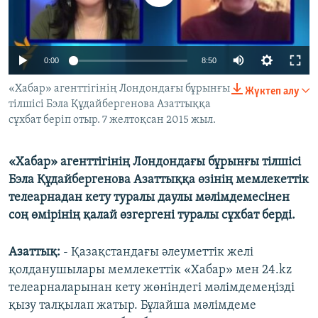
ЖАЗЫЛЫҢЫЗ
0:00
8:50
Басқа тілдерде
«Хабар» агенттігінің Лондондағы бұрынғы
Жүктеп алу
тілшісі Бэла Құдайбергенова Азаттыққа
сұхбат беріп отыр. 7 желтоқсан 2015 жыл.
«Хабар» агенттігінің Лондондағы бұрынғы тілшісі
Бэла Құдайбергенова Азаттыққа өзінің мемлекеттік
телеарнадан кету туралы даулы мәлімдемесінен
соң өмірінің қалай өзгергені туралы сұхбат берді.
Азаттық:
- Қазақстандағы әлеуметтік желі
қолданушылары мемлекеттік «Хабар» мен 24.kz
телеарналарынан кету жөніндегі мәлімдемеңізді
қызу талқылап жатыр. Бұлайша мәлімдеме