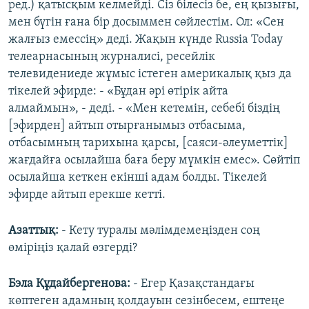
ред.) қатысқым келмейді. Сіз білесіз бе, ең қызығы,
мен бүгін ғана бір досыммен сөйлестім. Ол: «Сен
жалғыз емессің» деді. Жақын күнде Russia Today
телеарнасының журналисі, ресейлік
телевидениеде жұмыс істеген америкалық қыз да
тікелей эфирде: - «Бұдан әрі өтірік айта
алмаймын», - деді. - «Мен кетемін, себебі біздің
[эфирден] айтып отырғанымыз отбасыма,
отбасымның тарихына қарсы, [саяси-әлеуметтік]
жағдайға осылайша баға беру мүмкін емес». Сөйтіп
осылайша кеткен екінші адам болды. Тікелей
эфирде айтып ерекше кетті.
Азаттық:
- Кету туралы мәлімдемеңізден соң
өміріңіз қалай өзгерді?
Бэла Құдайбергенова:
- Егер Қазақстандағы
көптеген адамның қолдауын сезінбесем, ештеңе