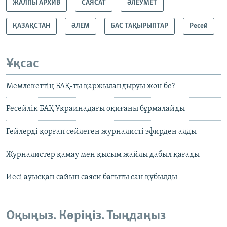
ЖАЛПЫ АРХИВ
САЯСАТ
ӘЛЕУМЕТ
ҚАЗАҚСТАН
ӘЛЕМ
БАС ТАҚЫРЫПТАР
Ресей
Ұқсас
Мемлекеттің БАҚ-ты қаржыландыруы жөн бе?
Ресейлік БАҚ Украинадағы оқиғаны бұрмалайды
Гейлерді қорғап сөйлеген журналисті эфирден алды
Журналистер қамау мен қысым жайлы дабыл қағады
Иесі ауысқан сайын саяси бағыты сан құбылды
Оқыңыз. Көріңіз. Тыңдаңыз