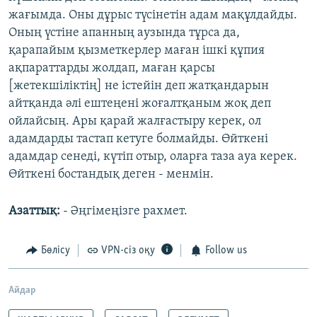
жағымда. Оны дұрыс түсінетін адам мақұлдайды.
Оның үстіне апанның аузында тұрса да,
қарапайым қызметкерлер маған ішкі құпия
ақпараттарды жолдап, маған қарсы
[жетекшіліктің] не істейін деп жатқандарын
айтқанда әлі ештеңені жоғалтқаным жоқ деп
ойлайсың. Ары қарай жалғастыру керек, ол
адамдарды тастап кетуге болмайды. Өйткені
адамдар сенеді, күтіп отыр, оларға таза ауа керек.
Өйткені бостандық деген - менмін.
Азаттық:
- Әңгімеңізге рахмет.
Бөлісу
VPN-сіз оқу
Follow us
Айдар