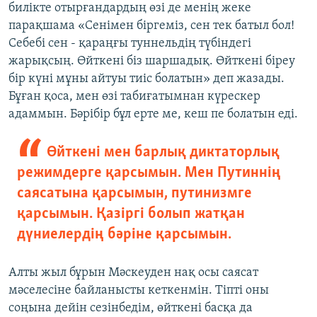
билікте отырғандардың өзі де менің жеке
парақшама «Сенімен біргеміз, сен тек батыл бол!
Себебі сен - қараңғы туннельдің түбіндегі
жарықсың. Өйткені біз шаршадық. Өйткені біреу
бір күні мұны айтуы тиіс болатын» деп жазады.
Бұған қоса, мен өзі табиғатымнан күрескер
адаммын. Бәрібір бұл ерте ме, кеш пе болатын еді.
Өйткені мен барлық диктаторлық
режимдерге қарсымын. Мен Путиннің
саясатына қарсымын, путинизмге
қарсымын. Қазіргі болып жатқан
дүниелердің бәріне қарсымын.
Алты жыл бұрын Мәскеуден нақ осы саясат
мәселесіне байланысты кеткенмін. Тіпті оны
соңына дейін сезінбедім, өйткені басқа да