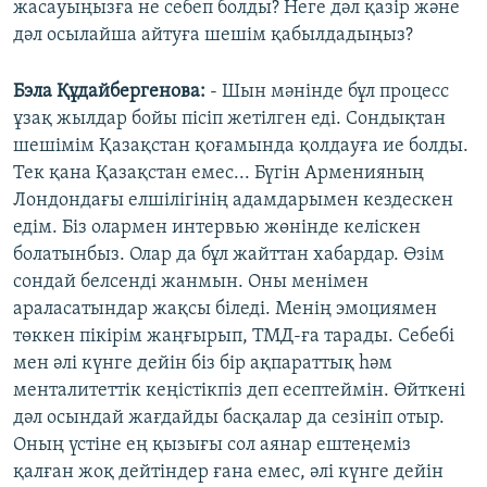
жасауыңызға не себеп болды? Неге дәл қазір және
дәл осылайша айтуға шешім қабылдадыңыз?
Бэла Құдайбергенова:
- Шын мәнінде бұл процесс
ұзақ жылдар бойы пісіп жетілген еді. Сондықтан
шешімім Қазақстан қоғамында қолдауға ие болды.
Тек қана Қазақстан емес... Бүгін Арменияның
Лондондағы елшілігінің адамдарымен кездескен
едім. Біз олармен интервью жөнінде келіскен
болатынбыз. Олар да бұл жайттан хабардар. Өзім
сондай белсенді жанмын. Оны менімен
араласатындар жақсы біледі. Менің эмоциямен
төккен пікірім жаңғырып, ТМД-ға тарады. Себебі
мен әлі күнге дейін біз бір ақпараттық һәм
менталитеттік кеңістікпіз деп есептеймін. Өйткені
дәл осындай жағдайды басқалар да сезініп отыр.
Оның үстіне ең қызығы сол аянар ештеңеміз
қалған жоқ дейтіндер ғана емес, әлі күнге дейін