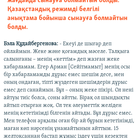
жағдайда сынауға болмайтын болды.
Қазақстандық режимді белгілі
анықтама бойынша сынауға болмайтын
болды.
Бэла Құдайбергенова:
- Екеуі де шығар деп
ойлаймын. Жеке және қоғамдық мәселе. Талқыға
салынғаны – менің «кеттім» деп жазған жеке
хабарламам. Егер Арман [Сейітмамыт] менің осы
бір хабарламамды дұрыс емес шешім десе, мен
оның ондаған, тіпті жүздеген шешімдерін дұрыс
емес деп санаймын. Бұл – оның жеке пікірі. Ол нені
айтуы тиіс болса, соны айтты. Бірақ ол шындықты
айтып отырған жоқ. Ол тек әлеуметтік желіден
менің кететінімді білгенін айтады. Бұл дұрыс емес.
Мен телефон арқылы оған бір ай бұрын кететінімді,
маған көп нәрсенің ұнамайтынын айттым. 15
желтоқсаннан бастап жұмыс іздеу үшін кезектен