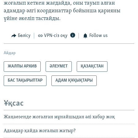
жоғалып кеткен жағдайда, оны тауып алған
адамдар әлгі координаттар бойынша қарияны
үйіне әкеліп тастайды.
Бөлісу
VPN-сіз оқу
Follow us
Айдар
ЖАЛПЫ АРХИВ
ӘЛЕУМЕТ
ҚАЗАҚСТАН
БАС ТАҚЫРЫПТАР
АДАМ ҚҰҚЫҚТАРЫ
Ұқсас
Жаңаөзенде жоғалған мұнайшыдан әлі хабар жоқ
Адамдар қайда жоғалып жатыр?