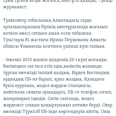
суық түскен кезде жоғалса, көбі үсіп қалады, - дейді
журналист.
Туляковтер отбасының Алматыдағы сауда
орталықтарының бірінің автотұрағында жоғалып
кеткен әжесі сәтімен аман-есен табылған.
Туыстары 81 жастағы Ирина Перцованы Алматы
облысы Ұзынағаш кентінен үшінші күні тапқан.
- Әжеміз 2015 жылғы шілденің 23-і күні жоғалды.
Көзімізден сәл таса етіп едік,көліктің жанында
тұрған әжемізді таппай қалдық. Бірден Бостандық
аудандық ІІБ-на барып, арыз жаздық. Қаладағы
бүкіл аурухана, жедел жәрдем станциясы,
мәйітхана сияқты орындарға, ІІБ-ге телефон соғып,
жанұшырып іздедік. Сәтін салғанда, жедел
жәрдемге соққан қоңырауымыз нәтиже берді. Олар
әжемізді Түркісіб ІІБ-інде көргендерін айтты. Оны