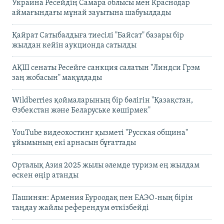
Украина Ресейдің Самара облысы мен Краснодар
аймағындағы мұнай зауытына шабуылдады
Қайрат Сатыбалдыға тиесілі "Байсат" базары бір
жылдан кейін аукционда сатылды
АҚШ сенаты Ресейге санкция салатын "Линдси Грэм
заң жобасын" мақұлдады
Wildberries қоймаларының бір бөлігін "Қазақстан,
Өзбекстан және Беларуське көшірмек"
YouTube видеохостинг қызметі "Русская община"
ұйымының екі арнасын бұғаттады
Орталық Азия 2025 жылы әлемде туризм ең жылдам
өскен өңір атанды
Пашинян: Армения Еуроодақ пен ЕАЭО-ның бірін
таңдау жайлы референдум өткізбейді