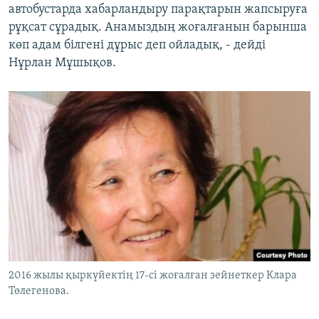
автобустарда хабарландыру парақтарын жапсыруға
рұқсат сұрадық. Анамыздың жоғалғанын барынша
көп адам білгені дұрыс деп ойладық, - дейді
Нұрлан Мұшықов.
2016 жылы қыркүйектің 17-сі жоғалған зейнеткер Клара
Төлегенова.