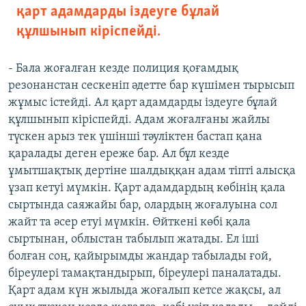
қарт адамдарды іздеуге бұлай
құлшынып кіріспейді.
- Бала жоғалған кезде полиция қоғамдық
резонанстан сескеніп әдетте бар күшімен тырысып
жұмыс істейді. Ал қарт адамдарды іздеуге бұлай
құлшынып кіріспейді. Адам жоғалғаны жайлы
түскен арыз тек үшінші тәуліктен бастап қана
қаралады деген ереже бар. Ал бұл кезде
ұмытшақтық дертіне шалдыққан адам тіпті алысқа
ұзап кетуі мүмкін. Қарт адамдардың көбінің қала
сыртында саяжайы бар, олардың жоғалуына сол
жайт та әсер етуі мүмкін. Өйткені көбі қала
сыртынан, облыстан табылып жатады. Ел іші
болған соң, қайырымды жандар табылады ғой,
біреулері тамақтандырып, біреулері паналатады.
Қарт адам күн жылыда жоғалып кетсе жақсы, ал