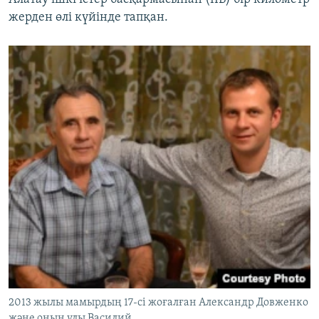
жерден өлі күйінде тапқан.
2013 жылы мамырдың 17-сі жоғалған Александр Довженко
және оның ұлы Василий.