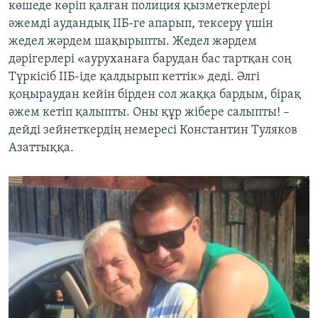
көшеде көріп қалған полиция қызметкерлері
әжемді аудандық ІІБ-ге апарып, тексеру үшін
жедел жәрдем шақырыпты. Жедел жәрдем
дәрігерлері «ауруханаға барудан бас тартқан соң
Түркісіб ІІБ-іде қалдырып кеттік» деді. Әлгі
қоңыраудан кейін бірден сол жаққа бардым, бірақ
әжем кетіп қалыпты. Оны құр жібере салыпты! –
дейді зейнеткердің немересі Константин Туляков
Азаттыққа.