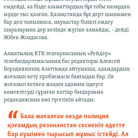
емдейді, ал бізде азаматтардың бұл тобы назардан
мүлде тыс қалған. Қазақстанда бұл дерт шынымен
бар деп танылмаса, науқастар білікті емдеу
шараларына дер кезінде жүгіне алмайды, - дейді
Жібек Жолдасова.
Алматылық КТК телеарнасының «Рейдер»
телебағдарламасының бас редакторы Алексей
Бородихиннің Азаттыққа айтуынша, адамдардың
жоғалып кету проблемасы баяғыдан бар. Ол
жоғалып кеткен жақын адамын іздеуге
көмектесуді сұраған хаттар бағдарлама
редакциясына көп түсетінін айтады.
Бала жоғалған кезде полиция
қоғамдық резонанстан сескеніп әдетте
бар күшімен тырысып жұмыс істейді. Ал