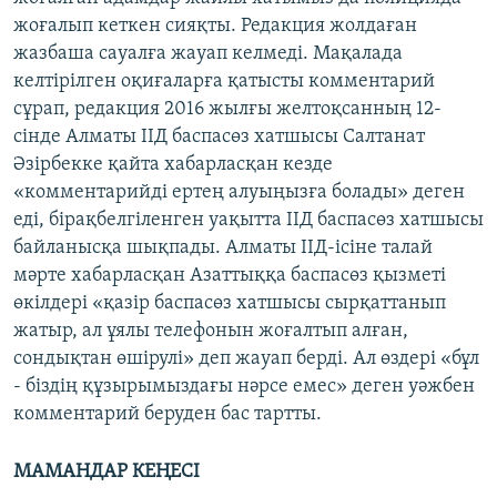
жоғалып кеткен сияқты. Редакция жолдаған
жазбаша сауалға жауап келмеді. Мақалада
келтірілген оқиғаларға қатысты комментарий
сұрап, редакция 2016 жылғы желтоқсанның 12-
сінде Алматы ІІД баспасөз хатшысы Салтанат
Әзірбекке қайта хабарласқан кезде
«комментарийді ертең алуыңызға болады» деген
еді, бірақбелгіленген уақытта ІІД баспасөз хатшысы
байланысқа шықпады. Алматы ІІД-ісіне талай
мәрте хабарласқан Азаттыққа баспасөз қызметі
өкілдері «қазір баспасөз хатшысы сырқаттанып
жатыр, ал ұялы телефонын жоғалтып алған,
сондықтан өшірулі» деп жауап берді. Ал өздері «бұл
- біздің құзырымыздағы нәрсе емес» деген уәжбен
комментарий беруден бас тартты.
МАМАНДАР КЕҢЕСІ