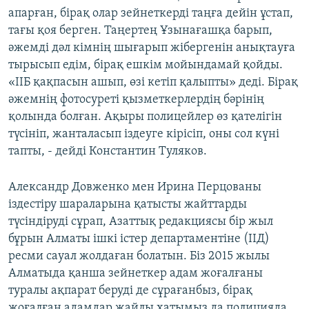
апарған, бірақ олар зейнеткерді таңға дейін ұстап,
тағы қоя берген. Таңертең Ұзынағашқа барып,
әжемді дәл кімнің шығарып жібергенін анықтауға
тырысып едім, бірақ ешкім мойындамай қойды.
«ІІБ қақпасын ашып, өзі кетіп қалыпты» деді. Бірақ
әжемнің фотосуреті қызметкерлердің бәрінің
қолында болған. Ақыры полицейлер өз қателігін
түсініп, жанталасып іздеуге кірісіп, оны сол күні
тапты, - дейді Константин Туляков.
Александр Довженко мен Ирина Перцованы
іздестіру шараларына қатысты жайттарды
түсіндіруді сұрап, Азаттық редакциясы бір жыл
бұрын Алматы ішкі істер департаментіне (ІІД)
ресми сауал жолдаған болатын. Біз 2015 жылы
Алматыда қанша зейнеткер адам жоғалғаны
туралы ақпарат беруді де сұрағанбыз, бірақ
жоғалған адамдар жайлы хатымыз да полицияда