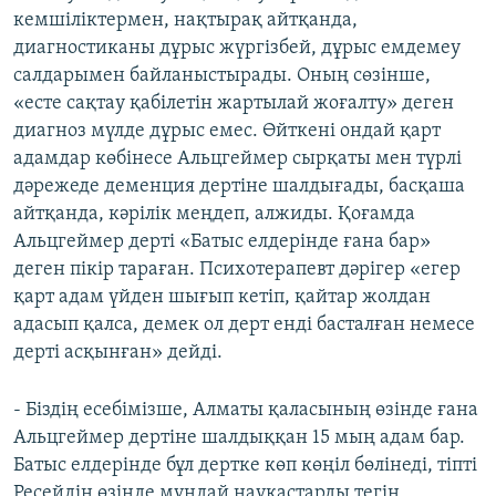
кемшіліктермен, нақтырақ айтқанда,
диагностиканы дұрыс жүргізбей, дұрыс емдемеу
салдарымен байланыстырады. Оның сөзінше,
«есте сақтау қабілетін жартылай жоғалту» деген
диагноз мүлде дұрыс емес. Өйткені ондай қарт
адамдар көбінесе Альцгеймер сырқаты мен түрлі
дәрежеде деменция дертіне шалдығады, басқаша
айтқанда, кәрілік меңдеп, алжиды. Қоғамда
Альцгеймер дерті «Батыс елдерінде ғана бар»
деген пікір тараған. Психотерапевт дәрігер «егер
қарт адам үйден шығып кетіп, қайтар жолдан
адасып қалса, демек ол дерт енді басталған немесе
дерті асқынған» дейді.
- Біздің есебімізше, Алматы қаласының өзінде ғана
Альцгеймер дертіне шалдыққан 15 мың адам бар.
Батыс елдерінде бұл дертке көп көңіл бөлінеді, тіпті
Ресейдің өзінде мұндай науқастарды тегін