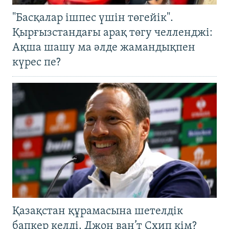
"Басқалар ішпес үшін төгейік".
Қырғызстандағы арақ төгу челленджі:
Ақша шашу ма әлде жамандықпен
күрес пе?
Қазақстан құрамасына шетелдік
бапкер келді. Джон ван’т Схип кім?