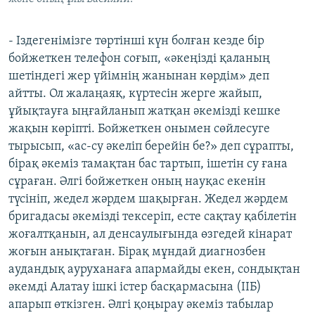
- Іздегенімізге төртінші күн болған кезде бір
бойжеткен телефон соғып, «әкеңізді қаланың
шетіндегі жер үйімнің жанынан көрдім» деп
айтты. Ол жалаңаяқ, күртесін жерге жайып,
ұйықтауға ыңғайланып жатқан әкемізді кешке
жақын көріпті. Бойжеткен онымен сөйлесуге
тырысып, «ас-су әкеліп берейін бе?» деп сұрапты,
бірақ әкеміз тамақтан бас тартып, ішетін су ғана
сұраған. Әлгі бойжеткен оның науқас екенін
түсініп, жедел жәрдем шақырған. Жедел жәрдем
бригадасы әкемізді тексеріп, есте сақтау қабілетін
жоғалтқанын, ал денсаулығында өзгедей кінарат
жоғын анықтаған. Бірақ мұндай диагнозбен
аудандық ауруханаға апармайды екен, сондықтан
әкемді Алатау ішкі істер басқармасына (ІІБ)
апарып өткізген. Әлгі қоңырау әкеміз табылар