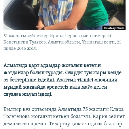
ЖАЗЫЛЫҢЫЗ
Басқа тілдерде
81 жастағы зейнеткер Ирина Перцова мен немересі
Константин Туляков. Алматы облысы, Ұзынағаш кенті, 25
шілде 2015 жыл.
Алматыда қарт адамдар жоғалып кететін
жағдайлар болып тұрады. Оларды туыстары кейде
өз беттерінше іздейді. Азаттық тілшісі «полиция
мұндай жағдайда әрекетсіз қала ма?» деген
сауалға жауап іздеді.
Былтыр күз ортасында Алматыда 75 жастағы Клара
Төлегенова жоғалып кеткен болатын. Қария зейнет
демалысына дейін Теміртау қаласындағы балалар