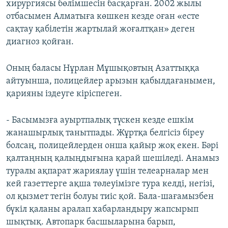
хирургиясы бөлімшесін басқарған. 2002 жылы
отбасымен Алматыға көшкен кезде оған «есте
сақтау қабілетін жартылай жоғалтқан» деген
диагноз қойған.
Оның баласы Нұрлан Мұшықовтың Азаттыққа
айтуынша, полицейлер арызын қабылдағанымен,
қарияны іздеуге кіріспеген.
- Басымызға ауыртпалық түскен кезде ешкім
жанашырлық танытпады. Жұртқа белгісіз біреу
болсаң, полицейлерден онша қайыр жоқ екен. Бәрі
қалтаңның қалыңдығына қарай шешіледі. Анамыз
туралы ақпарат жариялау үшін телеарналар мен
кей газеттерге ақша төлеуімізге тура келді, негізі,
ол қызмет тегін болуы тиіс қой. Бала-шағамызбен
бүкіл қаланы аралап хабарландыру жапсырып
шықтық. Автопарк басшыларына барып,