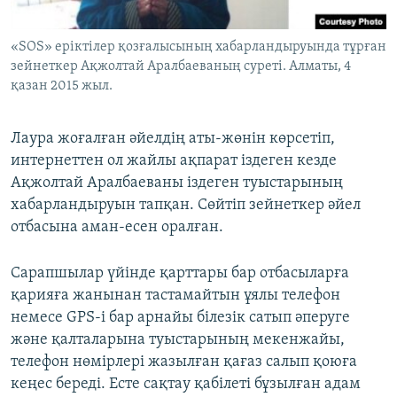
«SOS» еріктілер қозғалысының хабарландыруында тұрған
зейнеткер Ақжолтай Аралбаеваның суреті. Алматы, 4
қазан 2015 жыл.
Лаура жоғалған әйелдің аты-жөнін көрсетіп,
интернеттен ол жайлы ақпарат іздеген кезде
Ақжолтай Аралбаеваны іздеген туыстарының
хабарландыруын тапқан. Сөйтіп зейнеткер әйел
отбасына аман-есен оралған.
Сарапшылар үйінде қарттары бар отбасыларға
қарияға жанынан тастамайтын ұялы телефон
немесе GPS-і бар арнайы білезік сатып әперуге
және қалталарына туыстарының мекенжайы,
телефон нөмірлері жазылған қағаз салып қоюға
кеңес береді. Есте сақтау қабілеті бұзылған адам