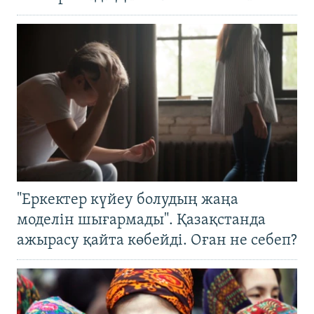
"Еркектер күйеу болудың жаңа
моделін шығармады". Қазақстанда
ажырасу қайта көбейді. Оған не себеп?