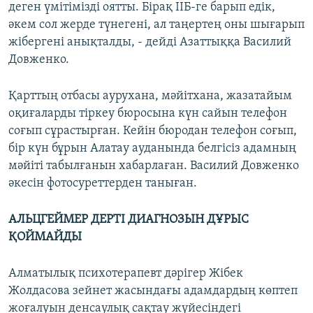
деген үмітімізді оятты. Бірақ ІІБ-ге барып едік,
әкем сол жерде түнегені, ал таңертең оны шығарып
жібергені анықталды, - дейді Азаттыққа Василий
Довженко.
Қарттың отбасы аурухана, мәйітхана, жазатайым
оқиғаларды тіркеу бюросына күн сайын телефон
соғып сұрастырған. Кейін бюродан телефон соғып,
бір күн бұрын Алатау ауданында белгісіз адамның
мәйіті табылғанын хабарлаған. Василий Довженко
әкесін фотосуреттерден таныған.
АЛЬЦГЕЙМЕР ДЕРТІ ДИАГНОЗЫН ДҰРЫС
ҚОЙМАЙДЫ
Алматылық психотерапевт дәрігер Жібек
Жолдасова зейнет жасындағы адамдардың көптеп
жоғалуын денсаулық сақтау жүйесіндегі