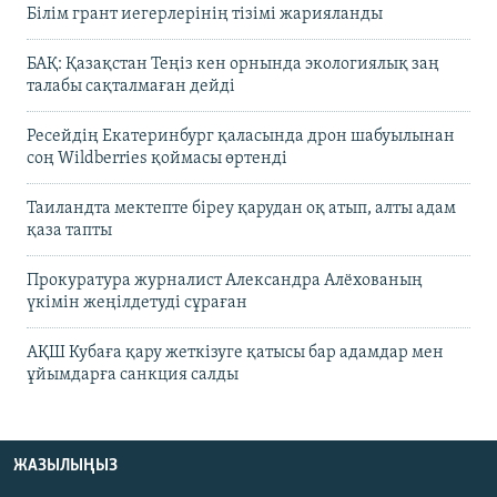
Білім грант иегерлерінің тізімі жарияланды
БАҚ: Қазақстан Теңіз кен орнында экологиялық заң
талабы сақталмаған дейді
Ресейдің Екатеринбург қаласында дрон шабуылынан
соң Wildberries қоймасы өртенді
Таиландта мектепте біреу қарудан оқ атып, алты адам
қаза тапты
Прокуратура журналист Александра Алёхованың
үкімін жеңілдетуді сұраған
АҚШ Кубаға қару жеткізуге қатысы бар адамдар мен
ұйымдарға санкция салды
ЖАЗЫЛЫҢЫЗ