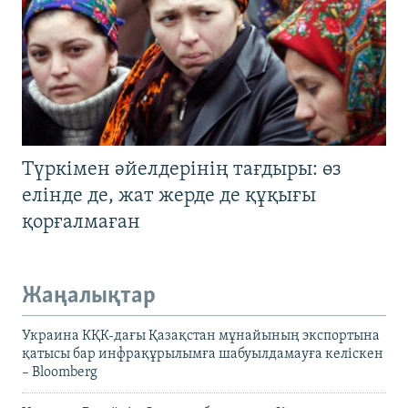
Түркімен әйелдерінің тағдыры: өз
елінде де, жат жерде де құқығы
қорғалмаған
Жаңалықтар
Украина КҚК-дағы Қазақстан мұнайының экспортына
қатысы бар инфрақұрылымға шабуылдамауға келіскен
– Bloomberg