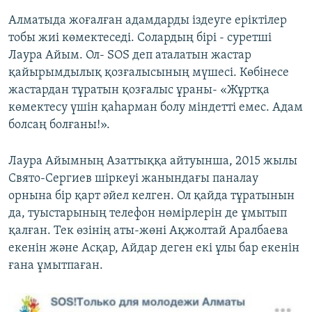
Алматыда жоғалған адамдарды іздеуге еріктілер
тобы жиі көмектеседі. Солардың бірі - суретші
Лаура Айым. Ол- SOS деп аталатын жастар
қайырымдылық қозғалысының мүшесі. Көбінесе
жастардан тұратын қозғалыс ұраны- «Жұртқа
көмектесу үшін қаһарман болу міндетті емес. Адам
болсаң болғаны!».
Лаура Айымның Азаттыққа айтуынша, 2015 жылы
Свято-Сергиев шіркеуі жанындағы паналау
орнына бір қарт әйел келген. Ол қайда тұратынын
да, туыстарының телефон нөмірлерін де ұмытып
қалған. Тек өзінің аты-жөні Ақжолтай Аралбаева
екенін және Асқар, Айдар деген екі ұлы бар екенін
ғана ұмытпаған.