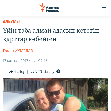
Accessibility
links
Skip
ӘЛЕУМЕТ
to
ЖАҢАЛЫҚТАР
Үйін таба алмай адасып кететін
main
САЯСАТ
content
қарттар көбейген
AZATTYQTV
Skip
to
Роман АХМЕДОВ
ҚАҢТАР ОҚИҒАСЫ
main
17 қаңтар 2017 жыл, 07:46
АДАМ ҚҰҚЫҚТАРЫ
Navigation
Skip
ӘЛЕУМЕТ
Бөлісу
VPN-сіз оқу
to
ӘЛЕМ
Search
АРНАЙЫ ЖОБАЛАР
Русский