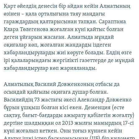
Қарт әйелдің денесін бір айдан кейін Алматының
өзінен – қала орталығына таяу маңдағы
гараждардың қалтарысынан тапқан. Сараптама
Клара Төлегенова жоғалған күні қайтыс болған
деген ұйғарым жасаған. Алматыда мұндай
оқиғалар көп, жоғалған жандарды іздеген
хабарландыруларды жиі көруге болады. Елдің өзге
ірі қалаларындағы жергілікті газеттерде де мұндай
хабарландырулар көп жарияланады.
Алматылық Василий Довженконың отбасы да
осындай қайғылы оқиғаға душар болған.
Василийдің 73 жастағы әкесі Александр Довженко
бұрын ұшқыш болған кісі екен. Деменция (есте
сақтау, бағыт-бағдарды ажырату қабілетін жоғалту)
дертіне шалдыққан ол 2013 жылғы мамырдың 17-сі
күні жоғалып кеткен. Оны тоғыз күннен кейін
Алатау ішкі істер басқармасынан (ІІБ) бір километр