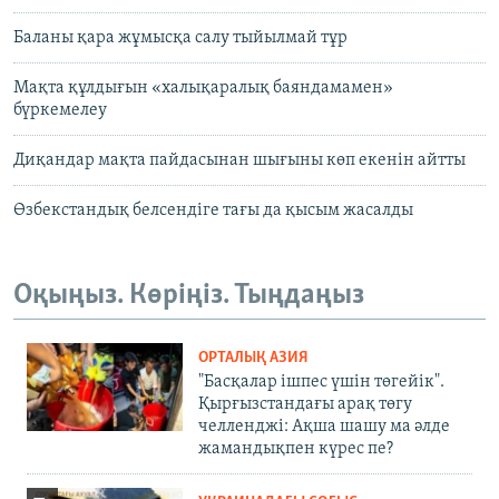
Баланы қара жұмысқа салу тыйылмай тұр
Мақта құлдығын «халықаралық баяндамамен»
бүркемелеу
Диқандар мақта пайдасынан шығыны көп екенін айтты
Өзбекстандық белсендіге тағы да қысым жасалды
Оқыңыз. Көріңіз. Тыңдаңыз
ОРТАЛЫҚ АЗИЯ
"Басқалар ішпес үшін төгейік".
Қырғызстандағы арақ төгу
челленджі: Ақша шашу ма әлде
жамандықпен күрес пе?