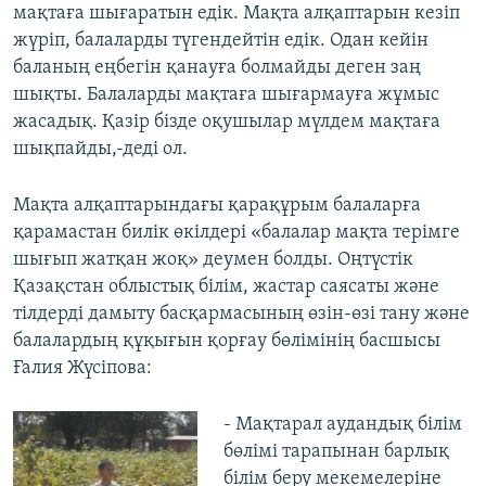
мақтаға шығаратын едік. Мақта алқаптарын кезіп
жүріп, балаларды түгендейтін едік. Одан кейін
баланың еңбегін қанауға болмайды деген заң
шықты. Балаларды мақтаға шығармауға жұмыс
жасадық. Қазір бізде оқушылар мүлдем мақтаға
шықпайды,-деді ол.
​Мақта алқаптарындағы қарақұрым балаларға
қарамастан билік өкілдері «балалар мақта терімге
шығып жатқан жоқ» деумен болды. Оңтүстік
Қазақстан облыстық білім, жастар саясаты және
тілдерді дамыту басқармасының өзін-өзі тану және
балалардың құқығын қорғау бөлімінің басшысы
Ғалия Жүсіпова:
- Мақтарал аудандық білім
бөлімі тарапынан барлық
білім беру мекемелеріне