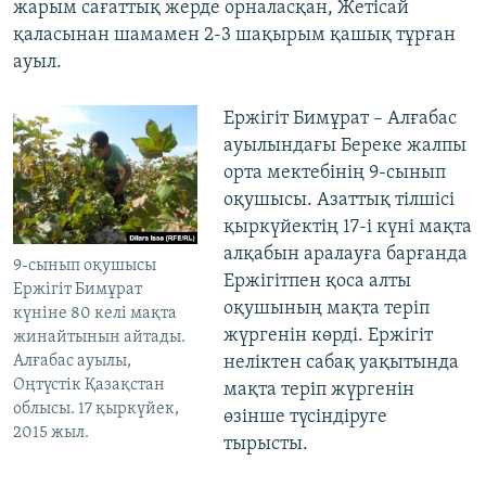
жарым сағаттық жерде орналасқан, Жетісай
қаласынан шамамен 2-3 шақырым қашық тұрған
ауыл.
Ержігіт Бимұрат – Алғабас
ауылындағы Береке жалпы
орта мектебінің 9-сынып
оқушысы. Азаттық тілшісі
қыркүйектің 17-і күні мақта
алқабын аралауға барғанда
9-сынып оқушысы
Ержігітпен қоса алты
Ержігіт Бимұрат
оқушының мақта теріп
күніне 80 келі мақта
жүргенін көрді. Ержігіт
жинайтынын айтады.
Алғабас ауылы,
неліктен сабақ уақытында
Оңтүстік Қазақстан
мақта теріп жүргенін
облысы. 17 қыркүйек,
өзінше түсіндіруге
2015 жыл.
тырысты.