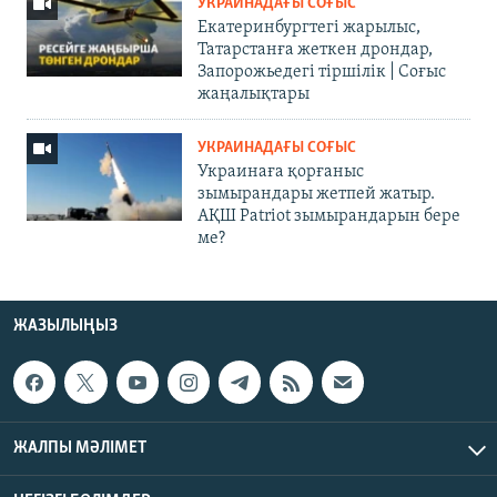
УКРАИНАДАҒЫ СОҒЫС
Екатеринбургтегі жарылыс,
Татарстанға жеткен дрондар,
Запорожьедегі тіршілік | Cоғыс
жаңалықтары
УКРАИНАДАҒЫ СОҒЫС
Украинаға қорғаныс
зымырандары жетпей жатыр.
АҚШ Patriot зымырандарын бере
ме?
ЖАЗЫЛЫҢЫЗ
ЖАЛПЫ МӘЛІМЕТ