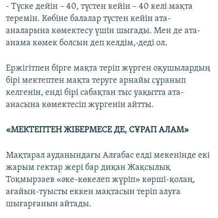
- Түске дейін – 40, түстен кейін – 40 келі мақта
теремін. Көбіне балалар түстен кейін ата-
аналарына көмектесу үшін шығады. Мен де ата-
анама көмек болсын деп келдім,-деді ол.
Ержігітпен бірге мақта теріп жүрген оқушылардың
бірі мектептен мақта теруге арнайы сұранып
келгенін, енді бірі сабақтан тыс уақытта ата-
анасына көмектесіп жүргенін айтты.
«МЕКТЕПТЕН ЖІБЕРМЕСЕ ДЕ, СҰРАП АЛАМ»
Мақтарал ауданындағы Алғабас елді мекенінде екі
жарым гектар жері бар диқан Жақсылық
Тоқмырзаев «әке-көкелеп жүріп» көрші-қолаң,
ағайын-туысты еккен мақтасын теріп алуға
шығарғанын айтады.