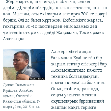
- Жер жыртып, шит егуді, шабығын, сепкен
дәрімізді, терімшілердің ақысын есептесек, шығын
көп. Мысалы, осы екі жарым гектарға 700 келі дәрі
бердік. Әлі де биыл құрт жоқ. Еңбегімізге жараса,
гектарына 30-40 центнерден өнім аламыз деп
үміттеніп отырмыз,-дейді Жақсылық Тоқмырзаев
Азаттыққа.
Ал жергілікті диқан
Ғалымжан Күлішевтің бір
жарым гектар егіс жері бар.
Жекеменшігінде қажетті
техника болғандықтан,
шығын көлемі аз болыпты.
Диқан Ғалымжан
Оның сөзіне қарағанда,
Күлішев. Алғабас
соңғы уақытта мектеп
ауылы, Оңтүстік
оқушыларын бұрынғыдай
Қазақстан облысы. 17
қыркүйек, 2015 жыл.
жаппай мақта терімге