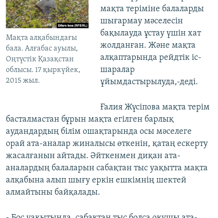
мақта теріміне балаларды
шығармау мәселесін
бақылауда ұстау үшін хат
Мақта алқабындағы
жолданған. Және мақта
бала. Алғабас ауылы,
алқаптарында рейдтік іс-
Оңтүстік Қазақстан
шаралар
облысы. 17 қыркүйек,
2015 жыл.
ұйымдастырылуда,-деді.
Ғалия Жүсіпова мақта терім
басталмастан бұрын мақта егілген барлық
аудандардың білім ошақтарында осы мәселеге
орай ата-аналар жиналысы өткенін, қатаң ескерту
жасалғанын айтады. Әйткенмен диқан ата-
аналардың балаларын сабақтан тыс уақытта мақта
алқабына алып шығу еркін ешкімнің шектей
алмайтыны байқалады.
- Бос уақытында, сабақтан тыс болса оқушы ата-