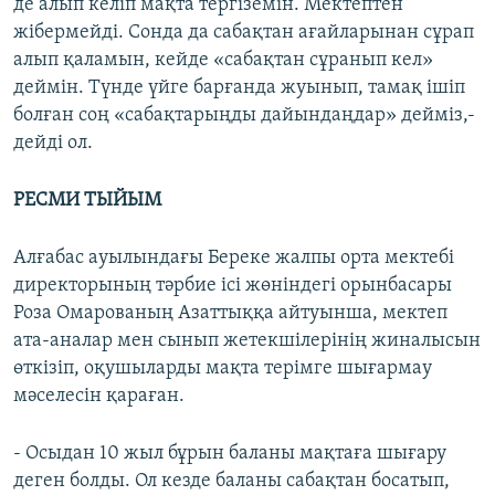
де алып келіп мақта тергіземін. Мектептен
жібермейді. Сонда да сабақтан ағайларынан сұрап
алып қаламын, кейде «сабақтан сұранып кел»
деймін. Түнде үйге барғанда жуынып, тамақ ішіп
болған соң «сабақтарыңды дайындаңдар» дейміз,-
дейді ол.
РЕСМИ ТЫЙЫМ
Алғабас ауылындағы Береке жалпы орта мектебі
директорының тәрбие ісі жөніндегі орынбасары
Роза Омарованың Азаттыққа айтуынша, мектеп
ата-аналар мен сынып жетекшілерінің жиналысын
өткізіп, оқушыларды мақта терімге шығармау
мәселесін қараған.
- Осыдан 10 жыл бұрын баланы мақтаға шығару
деген болды. Ол кезде баланы сабақтан босатып,