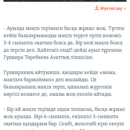
Жүктеп алу
- Ауылда мақта терімнен басқа жұмыс жоқ. Түстен
кейін балаларымызды мақта теруге ертіп келеміз.
3-4 сыныпта оқитын болса да. Бір келі мақта болса
да терсін деп. Қайтеміз енді?-дейді ауыл тұрғыны
Гүлмира Төребаева Азаттық тілшісіне.
Гүлмираның айтуынша, қыздары кейде «мама,
мақтаға бармаймыз» деп жылайды. Ол
балаларының мақта теріп, қиналып жүргенін
көргісі келмесе де, амалы жоқ екенін айтады.
- Бір ай мақта терімде ақша таппасақ, басқа жұмыс
жоқ ауылда. Бірі 6-сыныпта, екіншісі 3-сыныпта
оқитын қыздарым бар. Сенбі, жексенбі күні екеуін