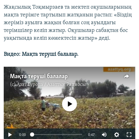
Жақсылық Тоқмырзаев та мектеп оқушыларының
мақта терімге тартылып жатқанын растап: «Біздің
жеріміз ауылға жақын болған соң ауылдағы
терімшілер келіп жатыр. Оқушылар сабақтан бос
уақытында келіп көмектесіп жатыр» деді.
Видео: Мақта теруші балалар.
Мақта теруші балалар
(c)
Азат Еуропа / Азаттық Радиосы
No media source currently available
0:00
0:47