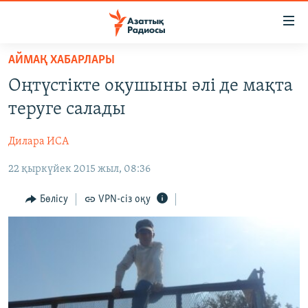
Accessibility
links
Skip
АЙМАҚ ХАБАРЛАРЫ
to
ЖАҢАЛЫҚТАР
Оңтүстікте оқушыны әлі де мақта
main
САЯСАТ
content
теруге салады
AZATTYQTV
Skip
to
Дилара ИСА
ҚАҢТАР ОҚИҒАСЫ
main
22 қыркүйек 2015 жыл, 08:36
АДАМ ҚҰҚЫҚТАРЫ
Navigation
Skip
ӘЛЕУМЕТ
Бөлісу
VPN-сіз оқу
to
ӘЛЕМ
Search
АРНАЙЫ ЖОБАЛАР
Русский