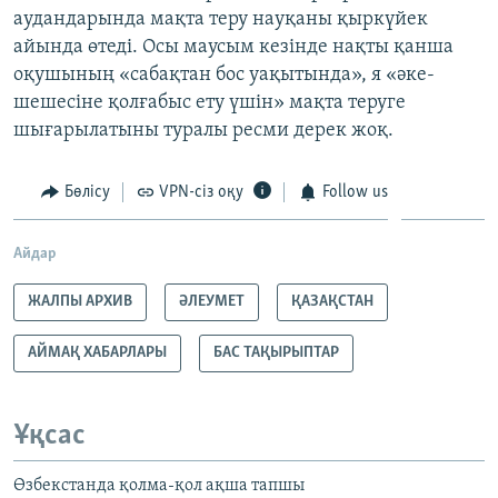
аудандарында мақта теру науқаны қыркүйек
айында өтеді. Осы маусым кезінде нақты қанша
оқушының «сабақтан бос уақытында», я «әке-
шешесіне қолғабыс ету үшін» мақта теруге
шығарылатыны туралы ресми дерек жоқ.
Бөлісу
VPN-сіз оқу
Follow us
Айдар
ЖАЛПЫ АРХИВ
ӘЛЕУМЕТ
ҚАЗАҚСТАН
АЙМАҚ ХАБАРЛАРЫ
БАС ТАҚЫРЫПТАР
Ұқсас
Өзбекстанда қолма-қол ақша тапшы