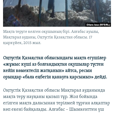
ЖАЗЫЛЫҢЫЗ
Басқа тілдерде
Мақта теруге келген оқушының бірі. Алғабас ауылы,
Мақтарал ауданы, Оңтүстік Қазақстан облысы. 17
қыркүйек, 2015 жыл.
Оңтүстік Қазақстан облысындағы мақта егушілер
«жұмыс күші аз болғандықтан оқушылар түстен
кейін көмектесіп жатқанын» айтса, ресми
орындар «бала еңбегін қанауға қарсымыз» дейді.
Оңтүстік Қазақстан облысы Мақтарал ауданында
мақта теру науқаны қызып тұр. Жол бойында
егілген мақта даласынан терілмей тұрған алқаптар
көп екені байқалады. Алғабас – Шымкенттен үш