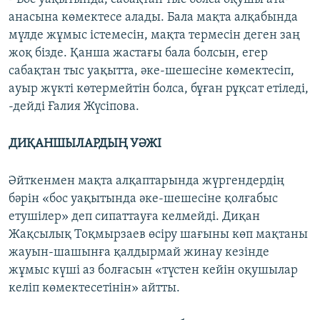
анасына көмектесе алады. Бала мақта алқабында
мүлде жұмыс істемесін, мақта термесін деген заң
жоқ бізде. Қанша жастағы бала болсын, егер
сабақтан тыс уақытта, әке-шешесіне көмектесіп,
ауыр жүкті көтермейтін болса, бұған рұқсат етіледі,
-дейді Ғалия Жүсіпова.
ДИҚАНШЫЛАРДЫҢ УӘЖІ
Әйткенмен мақта алқаптарында жүргендердің
бәрін «бос уақытында әке-шешесіне қолғабыс
етушілер» деп сипаттауға келмейді. Диқан
Жақсылық Тоқмырзаев өсіру шағыны көп мақтаны
жауын-шашынға қалдырмай жинау кезінде
жұмыс күші аз болғасын «түстен кейін оқушылар
келіп көмектесетінін» айтты.