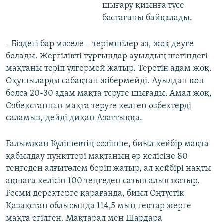
шығару қиынға түсе
бастағаны байқалады.
- Біздегі бар мәселе – терімшілер аз, жоқ деуге
болады. Жергілікті тұрғындар ауылдың шетіндегі
мақтаны теріп үлгермей жатыр. Теретін адам жоқ.
Оқушыларды сабақтан жібермейді. Ауылдан көп
болса 20-30 адам мақта теруге шығады. Амал жоқ,
Өзбекстаннан мақта теруге келген өзбектерді
саламыз,-дейді диқан Азаттыққа.
Ғалымжан Күлішевтің сөзінше, биыл кейбір мақта
қабылдау пункттері мақтаның әр келісіне 80
теңгеден алғытөлем беріп жатыр, ал кейбірі нақты
ақшаға келісін 100 теңгеден сатып алып жатыр.
Ресми деректерге қарағанда, биыл Оңтүстік
Қазақстан облысында 114,5 мың гектар жерге
мақта егілген. Мақтарал мен Шардара