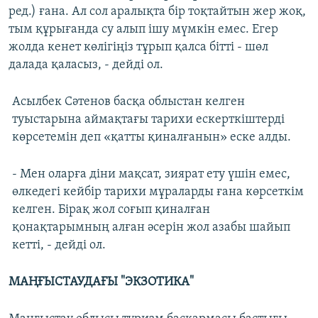
ред.) ғана. Ал сол аралықта бір тоқтайтын жер жоқ,
тым құрығанда су алып ішу мүмкін емес. Егер
жолда кенет көлігіңіз тұрып қалса бітті - шөл
далада қаласыз, - дейді ол.
Асылбек Сәтенов басқа облыстан келген
туыстарына аймақтағы тарихи ескерткіштерді
көрсетемін деп «қатты қиналғанын» еске алды.
- Мен оларға діни мақсат, зиярат ету үшін емес,
өлкедегі кейбір тарихи мұраларды ғана көрсеткім
келген. Бірақ жол соғып қиналған
қонақтарымның алған әсерін жол азабы шайып
кетті, - дейді ол.
МАҢҒЫСТАУДАҒЫ "ЭКЗОТИКА"