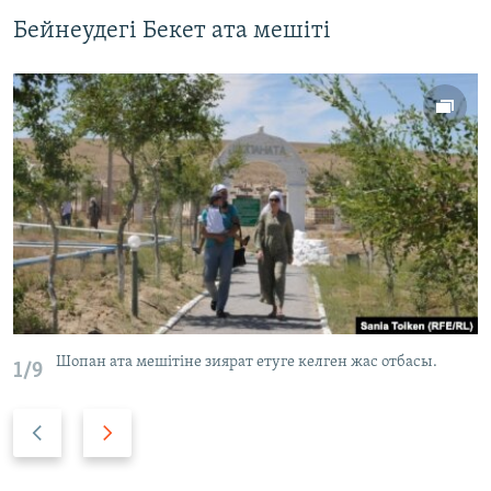
Бейнеудегі Бекет ата мешіті
Шопан ата мешітіне зиярат етуге келген жас отбасы.
1/9
P
N
r
e
e
x