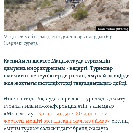
ЖАЗЫЛЫҢЫЗ
Басқа тілдерде
Маңғыстау облысындағы туристік орындардың бірі.
(Көрнекі сурет).
Каспиймен шектес Маңғыстауда туризмнің
дамуына инфрақұрылым - кедергі. Туристер
шағымын шенеуніктер де растап, «мұнайлы өңірде
жол жоқтығы шетелдіктерді таңғалдырады» дейді.
Өткен аптада Ақтауда жергілікті туризмді дамыту
туралы ғылыми-конференция өтіп, ғалымдар
«Маңғыстау -
Қазақстандағы 30-дан астам
жерасты мешіті орналасқан жалғыз аймақ
» екенін,
«мұны туризм саласындағы бренд жасауға