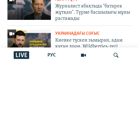
Журналист абақтыда "батарея
жұтқан". Түрме басшылығы мұны
растамады
УКРАИНАДАҒЫ СОҒЫС
Киевке түскен зымыран, адам
қуған дрон, Wildberries-тегі
кезекті өрт | Соғыс жаңалықтары
LIVE
РУС
ҚАЗАҚСТАН
Украина соққыларынан
қоймалары өртенген Wildberries
İздеу
Қазақстанға көз тікті: Астанаға
қауіп бар ма?
ЖАЗЫЛЫҢЫЗ