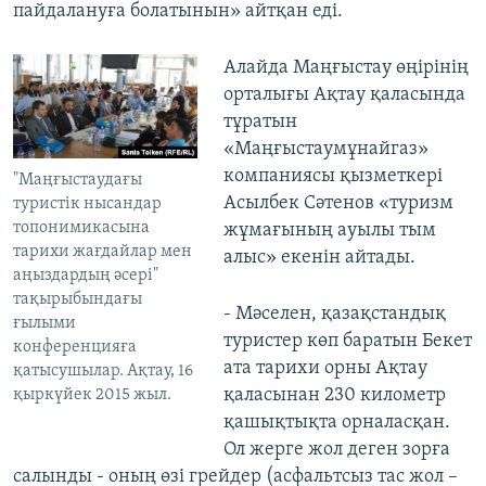
пайдалануға болатынын» айтқан еді.
Алайда Маңғыстау өңірінің
орталығы Ақтау қаласында
тұратын
«Маңғыстаумұнайгаз»
компаниясы қызметкері
"Маңғыстаудағы
Асылбек Сәтенов «туризм
туристік нысандар
топонимикасына
жұмағының ауылы тым
тарихи жағдайлар мен
алыс» екенін айтады.
аңыздардың әсері"
тақырыбындағы
- Мәселен, қазақстандық
ғылыми
туристер көп баратын Бекет
конференцияға
ата тарихи орны Ақтау
қатысушылар. Ақтау, 16
қаласынан 230 километр
қыркүйек 2015 жыл.
қашықтықта орналасқан.
Ол жерге жол деген зорға
салынды - оның өзі грейдер (асфальтсыз тас жол –