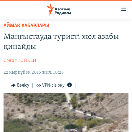
Accessibility
links
Skip
АЙМАҚ ХАБАРЛАРЫ
to
ЖАҢАЛЫҚТАР
Маңғыстауда туристі жол азабы
main
САЯСАТ
content
қинайды
AZATTYQTV
Skip
to
Сәния ТОЙКЕН
ҚАҢТАР ОҚИҒАСЫ
main
22 қыркүйек 2015 жыл, 10:26
АДАМ ҚҰҚЫҚТАРЫ
Navigation
Skip
ӘЛЕУМЕТ
Бөлісу
VPN-сіз оқу
to
ӘЛЕМ
Search
АРНАЙЫ ЖОБАЛАР
Русский