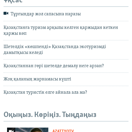
Ұқсас
Тұрғындар жол сапасына наразы
Қазақстанға туризм арқылы келген қаржыдан кеткен
қаржы көп
Шетелдік «көшпенді» Қазақстанда экотуризмді
дамытқысы келеді
Қазақстаннан гөрі шетелде демалу неге арзан?
Жоқ қаланың жарнамасы күшті
Қазақстан туристік елге айнала ала ма?
Оқыңыз. Көріңіз. Тыңдаңыз
AZATTYQTV