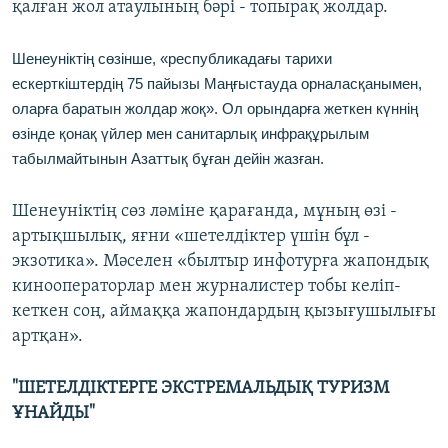
қалған жол атаулының бәрі - топырақ жолдар.
Шенеуніктің сөзінше, «республикадағы тарихи
ескерткіштердің 75 пайызы Маңғыcтауда орналасқанымен,
оларға баратын жолдар жоқ». Ол орындарға жеткен күннің
өзінде қонақ үйлер мен санитарлық инфрақұрылым
табылмайтынын Азаттық бұған дейін жазған.
Шенеуніктің сөз ләміне қарағанда, мұның өзі -
артықшылық, яғни «шетелдіктер үшін бұл -
экзотика». Мәселен «былтыр инфотурға жапондық
кинооператорлар мен журналистер тобы келіп-
кеткен соң, аймаққа жапондардың қызығушылығы
артқан».
"ШЕТЕЛДІКТЕРГЕ ЭКСТРЕМАЛЬДЫҚ ТУРИЗМ
ҰНАЙДЫ"