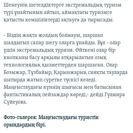
Шенеунік шетелдіктерге экстремальдық туризм
түрі ұнайтынын айтып, аймақтағы туризмге
қатысты кемшіліктерді ақтауға да тырысады.
- Біздің жақта жолдың болмауы, шаршап
шалдығып сапар шегу оларға ұнайды. Бұл - олар
үшін экстремальдық туризм. Өйткені олар бір
кнопканы басу арқылы атқарылатын озық
технологиялық қызметтерден шаршаған. Олар
Бозыжар, Тұзбайыр, Қарынжарық сияқты тауларда
шатырда жатып суретке түскісі келеді.
Маңғыстаудағы күннің шығысы мен батысынан
фантастикалық пейзаждар көреді,- дейді Гүлмира
Сүйеуова.
Фото-галерея: Маңғыстаудағы туристік
орындардың бірі.