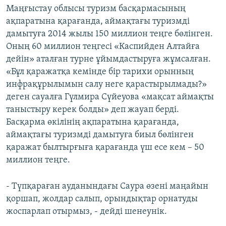
v
t
Маңғыстау облысы туризм басқармасының
i
s
ақпаратына қарағанда, аймақтағы туризмді
o
l
дамытуға 2014 жылы 150 миллион теңге бөлінген.
u
i
Оның 60 миллион теңгесі «Каспийден Алтайға
s
d
дейін» аталған турне ұйымдастыруға жұмсалған.
s
e
«Бұл қаражатқа кемінде бір тарихи орынның
l
инфрақұрылымын салу неге қарастырылмады?»
i
деген сауалға Гүлмира Сүйеуова «мақсат аймақты
d
таныстыру керек болды» деп жауап берді.
e
Басқарма өкілінің ақпаратына қарағанда,
аймақтағы туризмді дамытуға биыл бөлінген
қаражат былтырғыға қарағанда үш есе кем – 50
миллион теңге.
- Түпқараған ауданындағы Саура өзені маңайын
қоршап, жолдар салып, орындықтар орнатуды
жоспарлап отырмыз, - дейді шенеунік.