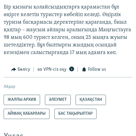
Бір қызығы қолайсыздықтарға қарамастан бұл
өңірге келетін туристер көбейіп келеді. Өңірлік
туризм басқармасы деректеріне қарағанда, биыл
қаңтар – маусым айлары аралығында Маңғыстауға
98 мың 600 турист келген, оның 25 мыңға жуығы
шетелдіктер. Бұл былтырғы жылдың осындай
кезеңімен салыстырғанда 17 мың адамға көп.
Бөлісу
VPN-сіз оқу
Follow us
Айдар
ЖАЛПЫ АРХИВ
ӘЛЕУМЕТ
ҚАЗАҚСТАН
АЙМАҚ ХАБАРЛАРЫ
БАС ТАҚЫРЫПТАР