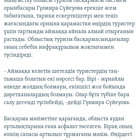
Маңғыстау облысы туризм басқармасы бастығы
орынбасары Гүлмира Сүйеуова ерекше әсем
табиғатына, тарихи ескерткіштері мен теңіз
жағасындағы орнына қарамастан өңірдің туристер
үшін тартымды аймаққа айнала алмай отырғанын
растады. Облыстық туризм басқармасындағылар
оның себебін инфрақұрылым жоқтығымен
түсіндіреді.
- Аймаққа келетін шетелдік туристердің таң-
тамаша болатын екі нәрсесі бар. Бірі - мұнайлы
өлкеде жолдың болмауы, екіншісі жол бойында
дәретханалардың болмауы. Олар бұта түбіне бара
салу дегенді түсінбейді, -дейді Гүлмира Сүйеуова.
Басқарма мәліметіне қарағанда, облыста аудан
орталықтарына ғана асфальт төселген. Бірақ оның
өзінің сапасы артылып тұрмағаны мәлім. Өңірдегі