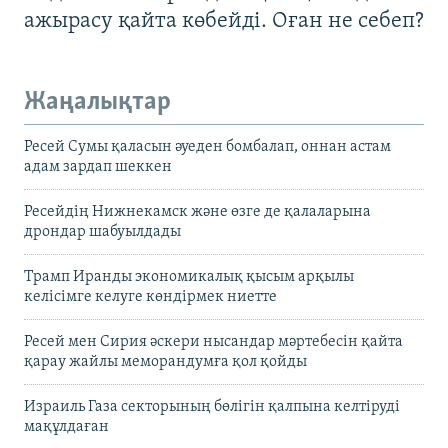
ажырасу қайта көбейді. Оған не себеп?
Жаңалықтар
Ресей Сумы қаласын әуеден бомбалап, оннан астам
адам зардап шеккен
Ресейдің Нижнекамск және өзге де қалаларына
дрондар шабуылдады
Трамп Иранды экономикалық қысым арқылы
келісімге келуге көндірмек ниетте
Ресей мен Сирия әскери нысандар мәртебесін қайта
қарау жайлы меморандумға қол қойды
Израиль Газа секторының бөлігін қалпына келтіруді
мақұлдаған