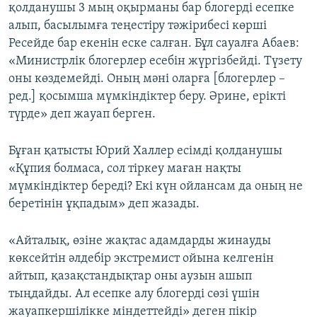
қолданушы 3 мың оқырманы бар блогерді есепке
алып, басылымға теңестіру тәжірибесі көрші
Ресейде бар екенін еске салған. Бұл сауалға Абаев:
«Министрлік блогерлер есебін жүргізбейді. Түзету
оны көздемейді. Оның мәні оларға [блогерлер –
ред.] қосымша мүмкіндіктер беру. Әрине, ерікті
түрде» деп жауап берген.
Бұған қатысты Юрий Халлер есімді қолданушы
«Құпия болмаса, сол тіркеу маған нақты
мүмкіндіктер береді? Екі күн ойлансам да оның не
беретінін ұқпадым» деп жазады.
«Айталық, өзіне жақтас адамдарды жинауды
көксейтін әлдебір экстремист ойына келгенін
айтып, қазақстандықтар оны аузын ашып
тыңдайды. Ал есепке алу блогерді сөзі үшін
жауапкершілікке міндеттейді» деген пікір