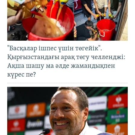
"Басқалар ішпес үшін төгейік".
Қырғызстандағы арақ төгу челленджі:
Ақша шашу ма әлде жамандықпен
күрес пе?