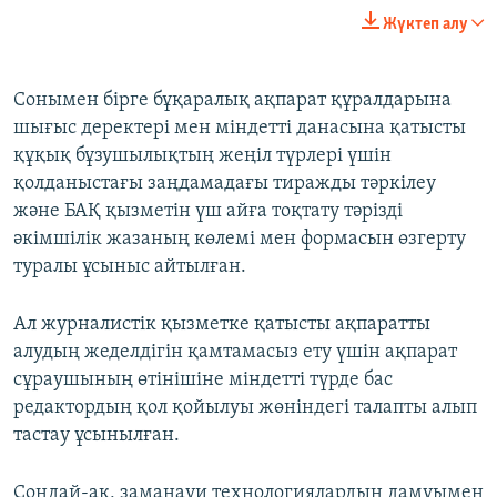
Жүктеп алу
Сонымен бірге бұқаралық ақпарат құралдарына
шығыс деректері мен міндетті данасына қатысты
құқық бұзушылықтың жеңіл түрлері үшін
қолданыстағы заңдамадағы тиражды тәркілеу
және БАҚ қызметін үш айға тоқтату тәрізді
әкімшілік жазаның көлемі мен формасын өзгерту
туралы ұсыныс айтылған.
Ал журналистік қызметке қатысты ақпаратты
алудың жеделдігін қамтамасыз ету үшін ақпарат
сұраушының өтінішіне міндетті түрде бас
редактордың қол қойылуы жөніндегі талапты алып
тастау ұсынылған.
Сондай-ақ, заманауи технологиялардың дамуымен