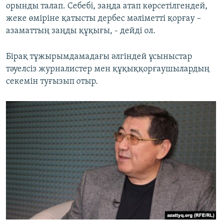
орынды талап. Себебі, заңда атап көрсетілгендей,
жеке өміріне қатысты дербес мәліметті қорғау –
азаматтың заңды құқығы, - дейді ол.
Бірақ тұжырымдамадағы әлгіндей ұсыныстар
тәуелсіз журналистер мен құқыққорғаушылардың
секемін туғызып отыр.