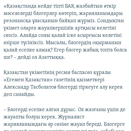
«Қазақстанда кейде тіпті БАҚ жазбайтын өткір
мәселелерді блогерлер көтеріп, жарияланымдары
резонансқа ұласқанын байқап жүрміз. Сондықтан
үкімет оларға жауапкершілік артқысы келетіні
сөзсіз. Алайда соны қалай іске асырғысы келетіні
әзірше түсініксіз. Мысалы, блогердің оқырманын
қалай есепке алмақ? Егер блогер жабық топта болса
ше? – дейді ол Азаттыққа.
Қазақстан үкіметінің ресми баспасөз құралы
«Егемен Қазақстан» газетінің қызметкері
Александр Тасболатов блогерді тіркеуге алу керек
деп санайды.
– Блогерді есепке алған дұрыс. Ол жазғаны үшін де
жауапты болуы керек. Журналист
жарияланымдағы әр сөзіне жауап береді. Блогерге