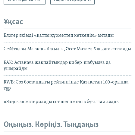
Ұқсас
Блогер әкімді «қатты құрметтеп кеткенін» айтады
Сейітқазы Матаев - 6 жылға, Әсет Матаев 5 жылға сотталды
БАҚ: Астанаға жақпайтындар кибер-шабуылға да
ұшырайды
RWB: Сөз бостандығы рейтингінде Қазақстан 160-орында
тұр
«Заңсыз» материалды сот шешімінсіз бұғаттай алады
Оқыңыз. Көріңіз. Тыңдаңыз