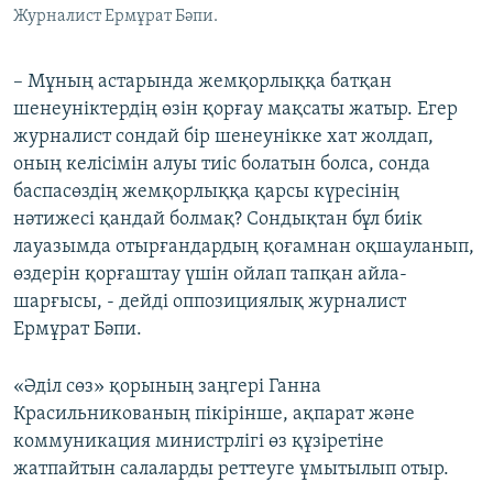
Журналист Ермұрат Бәпи.
– Мұның астарында жемқорлыққа батқан
шенеуніктердің өзін қорғау мақсаты жатыр. Егер
журналист сондай бір шенеунікке хат жолдап,
оның келісімін алуы тиіс болатын болса, сонда
баспасөздің жемқорлыққа қарсы күресінің
нәтижесі қандай болмақ? Сондықтан бұл биік
лауазымда отырғандардың қоғамнан оқшауланып,
өздерін қорғаштау үшін ойлап тапқан айла-
шарғысы, - дейді оппозициялық журналист
Ермұрат Бәпи.
«Әділ сөз» қорының заңгері Ганна
Красильникованың пікірінше, ақпарат және
коммуникация министрлігі өз құзіретіне
жатпайтын салаларды реттеуге ұмытылып отыр.