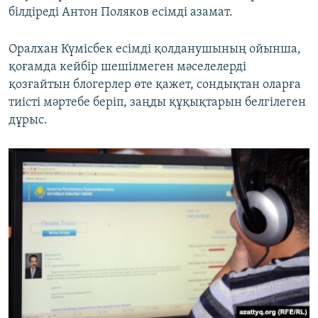
білдіреді Антон Поляков есімді азамат.
Оралхан Күмісбек есімді қолданушының ойынша,
қоғамда кейбір шешілмеген мәселелерді
қозғайтын блогерлер өте қажет, сондықтан оларға
тиісті мәртебе беріп, заңды құқықтарын белгілеген
дұрыс.