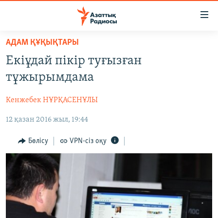
Accessibility
links
Skip
АДАМ ҚҰҚЫҚТАРЫ
to
ЖАҢАЛЫҚТАР
Екіұдай пікір туғызған
main
САЯСАТ
content
тұжырымдама
AZATTYQTV
Skip
to
Кенжебек НҰРҚАСЕНҰЛЫ
ҚАҢТАР ОҚИҒАСЫ
main
12 қазан 2016 жыл, 19:44
АДАМ ҚҰҚЫҚТАРЫ
Navigation
Skip
ӘЛЕУМЕТ
Бөлісу
VPN-сіз оқу
to
ӘЛЕМ
Search
АРНАЙЫ ЖОБАЛАР
Русский