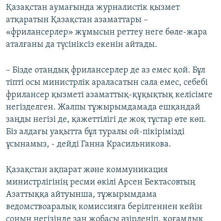
Қазақстан аумағында журналистік қызмет
атқаратын Қазақстан азаматтары –
«фрилансерлер» жұмысын реттеу неге бөле-жара
аталғаны да түсініксіз екенін айтады.
– Бізде отандық фрилансерлер де аз емес қой. Бұл
тіпті осы министрлік араласатын сала емес, себебі
фрилансер қызметі азаматтық-құқықтық келісімге
негізделген. Жалпы тұжырымдамада ешқандай
заңды негізі де, қажеттілігі де жоқ тұстар өте көп.
Біз алдағы уақытта бұл туралы ой-пікірімізді
ұсынамыз, - дейді Ганна Красильникова.
Қазақстан ақпарат және коммуникация
министрлігінің ресми өкілі Арсен Бектасовтың
Азаттыққа айтуынша, тұжырымдама
ведомствоаралық комиссияға берілгеннен кейін
соның негізінде заң жобасы әзірленіп, қоғамдық