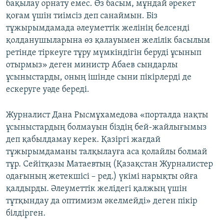
бақылау орнату емес. Өз басым, мұндай әрекет
қоғам үшін тиімсіз деп санаймын. Біз
тұжырымдамада әлеуметтік желінің белсенді
қолданушыларына өз қалауымен желілік басылым
ретінде тіркеуге тұру мүмкіндігін беруді ұсынып
отырмыз» деген министр Абаев сындарлы
ұсыныстарды, оның ішінде сыни пікірлерді де
ескеруге уәде береді.
Журналист Дана Рысмұхамедова «порталда нақты
ұсыныстардың болмауын біздің бей-жайлығымыз
деп қабылдамау керек. Қазіргі жағдай
тұжырымдаманы талқылауға аса қолайлы болмай
тұр. Сейітқазы Матаевтың (Қазақстан Журналистер
одағының жетекшісі – ред.) үкімі нарықты ойға
қалдырды. Әлеуметтік желідегі қалжың үшін
тұтқындау да оптимизм әкелмейді» деген пікір
білдірген.