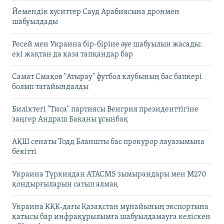
Йемендік хуситтер Сауд Арабиясына дронмен
шабуылдады
Ресей мен Украина бір-біріне әуе шабуылын жасады:
екі жақтан да қаза тапқандар бар
Самат Смақов "Атырау" футбол клубының бас бапкері
болып тағайындалды
Биліктегі "Тиса" партиясы Венгрия президенттігіне
заңгер Андраш Баканы ұсынбақ
АҚШ сенаты Тодд Бланшты бас прокурор лауазымына
бекітті
Украина Түркиядан ATACMS зымырандары мен M270
қондырғыларын сатып алмақ
Украина КҚК-дағы Қазақстан мұнайының экспортына
қатысы бар инфрақұрылымға шабуылдамауға келіскен