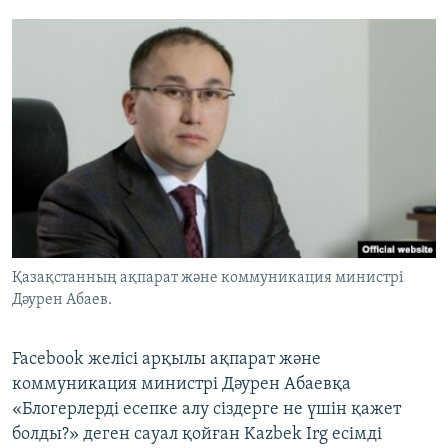
Қазақстанның ақпарат және коммуникация министрі
Дәурен Абаев.
Facebook желісі арқылы ақпарат және
коммуникация министрі Дәурен Абаевқа
«Блогерлерді есепке алу сіздерге не үшін қажет
болды?» деген сауал қойған Kazbek Irg есімді