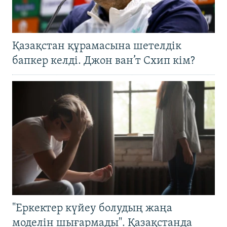
Қазақстан құрамасына шетелдік
бапкер келді. Джон ван’т Схип кім?
"Еркектер күйеу болудың жаңа
моделін шығармады". Қазақстанда