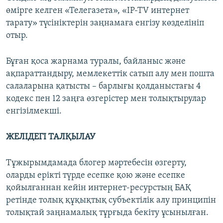
өмірге келген «Телегазета», «IP-TV интернет
тарату» түсініктерін заңнамаға енгізу көзделініп
отыр.
Бұған қоса жарнама туралы, байланыс және
ақпараттандыру, мемлекеттік сатып алу мен пошта
салаларына қатысты – барлығы қолданыстағы 4
кодекс пен 12 заңға өзгерістер мен толықтырулар
енгізілмекші.
ЖЕЛІДЕГІ ТАЛҚЫЛАУ
Тұжырымдамада блогер мәртебесін өзгерту,
оларды ерікті түрде есепке қою және есепке
қойылғаннан кейін интернет-ресурстың БАҚ
ретінде толық құқықтық субъектілік алу принципін
толықтай заңнамалық тұрғыда бекіту ұсынылған.