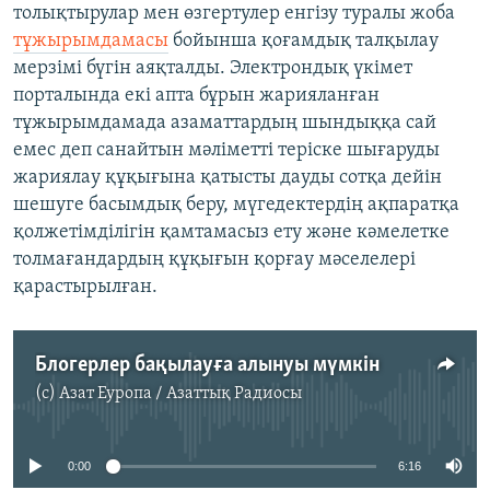
толықтырулар мен өзгертулер енгізу туралы жоба
тұжырымдамасы
бойынша қоғамдық талқылау
мерзімі бүгін аяқталды. Электрондық үкімет
порталында екі апта бұрын жарияланған
тұжырымдамада азаматтардың шындыққа сай
емес деп санайтын мәліметті теріске шығаруды
жариялау құқығына қатысты дауды сотқа дейін
шешуге басымдық беру, мүгедектердің ақпаратқа
қолжетімділігін қамтамасыз ету және кәмелетке
толмағандардың құқығын қорғау мәселелері
қарастырылған.
Блогерлер бақылауға алынуы мүмкін
(c)
Азат Еуропа / Азаттық Радиосы
No media source currently available
0:00
6:16