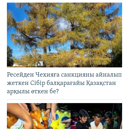
Ресейден Чехияға санкцияны айналып
жеткен Сібір балқарағайы Қазақстан
арқылы өткен бе?