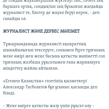
де сондай жауапкершілік жүктелуі тиіс, себебі заң
баршаға ортақ, сондықтан заң бұзылған жағдайда
журналист те, блогер де жауап беруі керек, - деп
санайды ол.
ЖУРНАЛИСТ ЖӘНЕ ДЕРБЕС МӘЛІМЕТ
Тұжырымдамада журналисті ақпараттың
шынайылығын тексеруге, сонымен бірге тұлғаның
жеке өмірі мен жеке басына қатысты мәліметті сол
тұлғаның жазбаша рұқсатымен ғана жариялауға
міндеттеу жайлы айтылған.
«Егемен Қазақстан» газетінің қызметкері
Александр Тасболатов бұл ұсыныс қисынды деп
біледі.
– Жеке өмірге қатысты жазу үшін рұқсат алу –