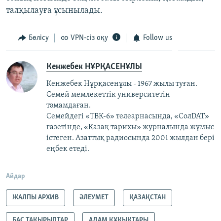
талқылауға ұсынылады.
Бөлісу
VPN-сіз оқу
Follow us
Кенжебек НҰРҚАСЕНҰЛЫ
Кенжебек Нұрқасенұлы - 1967 жылы туған.
Семей мемлекеттік университетін
тәмамдаған.
Семейдегі «ТВК-6» телеарнасында, «СолDAT»
газетінде, «Қазақ тарихы» журналында жұмыс
істеген. Азаттық радиосында 2001 жылдан бері
еңбек етеді.
Айдар
ЖАЛПЫ АРХИВ
ӘЛЕУМЕТ
ҚАЗАҚСТАН
БАС ТАҚЫРЫПТАР
АДАМ ҚҰҚЫҚТАРЫ