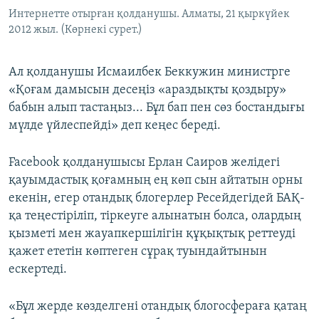
Интернетте отырған қолданушы. Алматы, 21 қыркүйек
2012 жыл. (Көрнекі сурет.)
Ал қолданушы Исмаилбек Беккужин министрге
«Қоғам дамысын десеңіз «араздықты қоздыру»
бабын алып тастаңыз... Бұл бап пен сөз бостандығы
мүлде үйлеспейді» деп кеңес береді.
Facebook қолданушысы Ерлан Саиров желідегі
қауымдастық қоғамның ең көп сын айтатын орны
екенін, егер отандық блогерлер Ресейдегідей БАҚ-
қа теңестіріліп, тіркеуге алынатын болса, олардың
қызметі мен жауапкершілігін құқықтық реттеуді
қажет ететін көптеген сұрақ туындайтынын
ескертеді.
«Бұл жерде көзделгені отандық блогосфераға қатаң