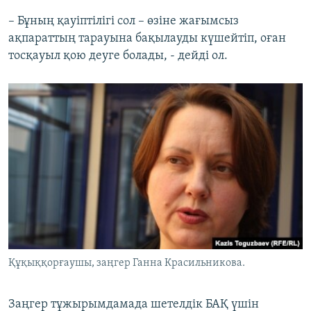
– Бұның қауіптілігі сол – өзіне жағымсыз
ақпараттың тарауына бақылауды күшейтіп, оған
тосқауыл қою деуге болады, - дейді ол.
Құқыққорғаушы, заңгер Ганна Красильникова.
Заңгер тұжырымдамада шетелдік БАҚ үшін