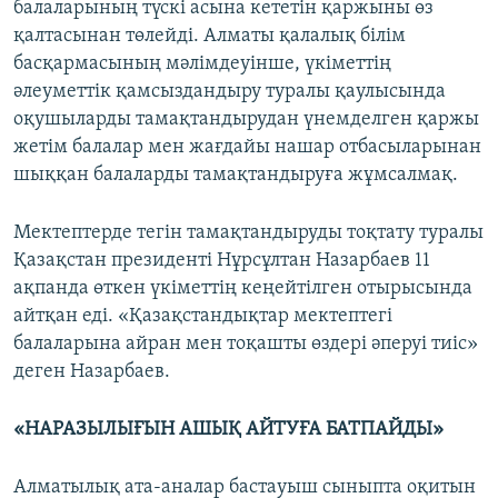
балаларының түскі асына кететін қаржыны өз
қалтасынан төлейді. Алматы қалалық білім
басқармасының мәлімдеуінше, үкіметтің
әлеуметтік қамсыздандыру туралы қаулысында
оқушыларды тамақтандырудан үнемделген қаржы
жетім балалар мен жағдайы нашар отбасыларынан
шыққан балаларды тамақтандыруға жұмсалмақ.
Мектептерде тегін тамақтандыруды тоқтату туралы
Қазақстан президенті Нұрсұлтан Назарбаев 11
ақпанда өткен үкіметтің кеңейтілген отырысында
айтқан еді. «Қазақстандықтар мектептегі
балаларына айран мен тоқашты өздері әперуі тиіс»
деген Назарбаев.
«НАРАЗЫЛЫҒЫН АШЫҚ АЙТУҒА БАТПАЙДЫ»
Алматылық ата-аналар бастауыш сыныпта оқитын