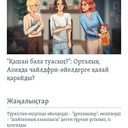
"Қашан бала туасың?": Орталық
Азияда чайлдфри-әйелдерге қалай
қарайды?
Жаңалықтар
Түркістан өңірінде әйелдерді – "ұрғашылар", әншілерді
– "шайтанның азаншысы" деген тұрғын ұсталып, іс
қозғалды