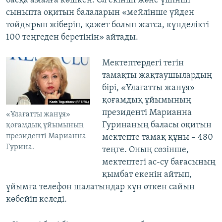
басқа амалға көшкен. Ол екінші және үшінші
сыныпта оқитын балаларын «мейлінше үйден
тойдырып жіберіп, қажет болып жатса, күнделікті
100 теңгеден беретінін» айтады.
Мектептердегі тегін
тамақты жақтаушылардың
бірі, «Ұлағатты жанұя»
қоғамдық ұйымының
президенті Марианна
«Ұлағатты жанұя»
Гуринаның баласы оқитын
қоғамдық ұйымының
президенті Марианна
мектепте тамақ құны – 480
Гурина.
теңге. Оның сөзінше,
мектептегі ас-су бағасының
қымбат екенін айтып,
ұйымға телефон шалатындар күн өткен сайын
көбейіп келеді.