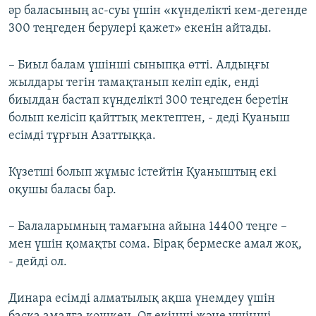
әр баласының ас-суы үшін «күнделікті кем-дегенде
300 теңгеден берулері қажет» екенін айтады.
– Биыл балам үшінші сыныпқа өтті. Алдыңғы
жылдары тегін тамақтанып келіп едік, енді
биылдан бастап күнделікті 300 теңгеден беретін
болып келісіп қайттық мектептен, - деді Қуаныш
есімді тұрғын Азаттыққа.
Күзетші болып жұмыс істейтін Қуаныштың екі
оқушы баласы бар.
– Балаларымның тамағына айына 14400 теңге –
мен үшін қомақты сома. Бірақ бермеске амал жоқ,
- дейді ол.
Динара есімді алматылық ақша үнемдеу үшін