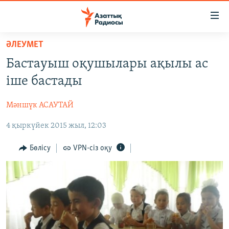
Accessibility
links
Skip
ӘЛЕУМЕТ
to
ЖАҢАЛЫҚТАР
Бастауыш оқушылары ақылы ас
main
САЯСАТ
content
іше бастады
AZATTYQTV
Skip
to
Мәншүк АСАУТАЙ
ҚАҢТАР ОҚИҒАСЫ
main
4 қыркүйек 2015 жыл, 12:03
АДАМ ҚҰҚЫҚТАРЫ
Navigation
Skip
ӘЛЕУМЕТ
Бөлісу
VPN-сіз оқу
to
ӘЛЕМ
Search
АРНАЙЫ ЖОБАЛАР
Русский