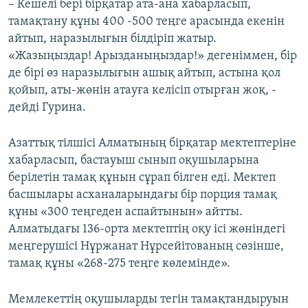
– Кешелі бері бірқатар ата-ана хабарласып,
тамақтану құны 400 -500 теңге арасында екенін
айтып, наразылығын білдіріп жатыр.
«Жазыңыздар! Арызданыңыздар!» дегеніммен, бір
де бірі өз наразылығын ашық айтып, астына қол
қойып, аты-жөнін атауға келісіп отырған жоқ, -
дейді Гурина.
Азаттық тілшісі Алматының бірқатар мектептеріне
хабарласып, бастауыш сынып оқушыларына
берілетін тамақ құнын сұрап білген еді. Мектеп
басшылары асханаларындағы бір порция тамақ
құны «300 теңгеден аспайтынын» айтты.
Алматыдағы 136-орта мектептің оқу ісі жөніндегі
меңгерушісі Нұржанат Нұрсейітованың сөзінше,
тамақ құны «268-275 теңге көлемінде».
Мемлекеттің оқушыларды тегін тамақтандыруын