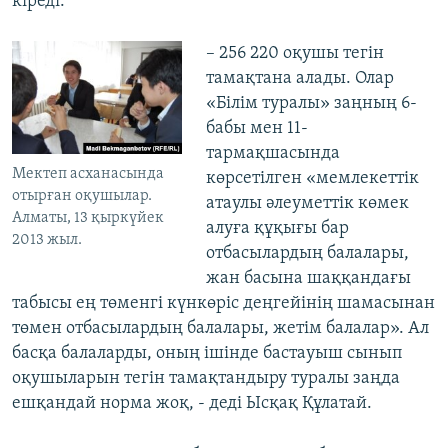
кіреді.
– 256 220 оқушы тегін
тамақтана алады. Олар
«Білім туралы» заңның 6-
бабы мен 11-
тармақшасында
Мектеп асханасында
көрсетілген «мемлекеттік
отырған оқушылар.
атаулы әлеуметтік көмек
Алматы, 13 қыркүйек
алуға құқығы бар
2013 жыл.
отбасылардың балалары,
жан басына шаққандағы
табысы ең төменгі күнкөріс деңгейінің шамасынан
төмен отбасылардың балалары, жетім балалар». Ал
басқа балаларды, оның ішінде бастауыш сынып
оқушыларын тегін тамақтандыру туралы заңда
ешқандай норма жоқ, - деді Ысқақ Құлатай.