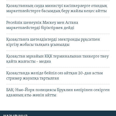
Қазақстанның сауда министрі кәсіпкерлерге отандық
маркетплейстерге басымдық беру жайлы кеңес айтты
Ресейлік шенеунік Мәскеу мен Астана
маркетплейстерді біріктірмек дейді
Қазақстанға шетелдіктерді электронды рұқсатпен
кіргізу жобасы талқыға ұсынылды
Қазақстан мұнайын КҚК терминалынан танкерге тиеу
қайта жалғасты – медиа
Қазақстанда желіде бейпіл сөз айтқан 20-дан астам
стример жауапқа тартылған
БАҚ: Нью-Йорк полициясы Бруклин көпірінен секірген
адамның аты-жөнін айтты