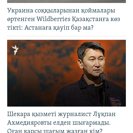
Украина соққыларынан қоймалары
өртенген Wildberries Қазақстанға көз
тікті: Астанаға қауіп бар ма?
Шекара қызметі журналист Лұқпан
Ахмедияровты елден шығармады.
Оған қарсы шағым жазған кім?