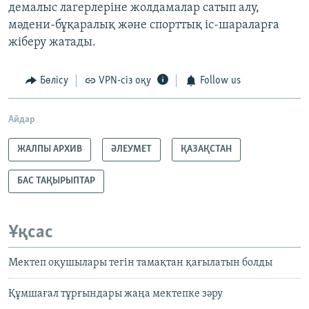
демалыс лагерлеріне жолдамалар сатып алу,
мәдени-бұқаралық және спорттық іс-шараларға
жіберу жатады.
Бөлісу
VPN-сіз оқу
Follow us
Айдар
ЖАЛПЫ АРХИВ
ӘЛЕУМЕТ
ҚАЗАҚСТАН
БАС ТАҚЫРЫПТАР
Ұқсас
Мектеп оқушылары тегін тамақтан қағылатын болды
Құмшағал тұрғындары жаңа мектепке зәру