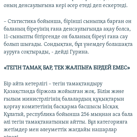
оның денсаулығына кері әсер етеді деп ескертеді.
– Статистика бойынша, бірінші сыныпқа барған он
баланың біреуінің ғана денсаулығында ақау болса,
11-сыныпты бітіргенде он баланың біреуі ғана сау
болып шығады. Сондықтан, бұл үнемдеу болашақта
ауруға соқтырады, - дейді Гурина.
«ТЕГІН ТАМАҚ БАР, ТЕК ЖАЛПЫҒА БІРДЕЙ ЕМЕС»
Бір айта кетерлігі – тегін тамақтандыру
Қазақстанда біржола жойылған жоқ. Білім және
ғылым министрлігінің балалардың құқықтарын
қорғау комитетінің басқарма басшысы Ысқақ
Құлатай, республика бойынша 256 мыңнан аса бала
әлі тегін тамақтанатынын айтты. Бұл категорияға
жетімдер мен әлеуметтік жағдайы нашарлар