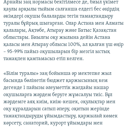
Арнайы заң нормасы бекітілмесе де, биыл үкімет
қаулы арқылы тыйым салғанша елдегі бес өңірдің
әкімдері оқушы балаларды тегін тамақтандыру
туралы бұйрық шығарған. Олар Астана мен Алматы
қалалары, Ақтөбе, Атырау және Батыс Қазақстан
облыстары. Биылғы оқу жылына дейін Астана
қаласы мен Атырау облысы 100%, ал қалған үш өңір
– 95-99% пайыз оқушыларын бір мезгіл ыстық
тамақпен қамтамасыз етіп келген.
«Білім туралы» заң бойынша әр мектепке жыл
басында бөлінетін бюджет қаржысының кем
дегенде 1 пайызы әлеуметтік жағдайы нашар
оқушыларға жәрдем беруге жұмсалуы тиіс. Бұл
жәрдемге аяқ киім, киім-кешек, оқулықтар мен
оқу құралдарын сатып әперу, оқитын жерінде
тамақтандыруды ұйымдастыру, қаржылай көмек
көрсету, санаторий, курорт ұйымдары мен