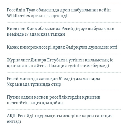
Ресейдің Тула облысында дрон шабуылынан кейін
Wildberries орталығы өртенді
Киев пен Киев облысында Ресейдің әуе шабуылынан
кемінде 17 адам қаза тапқан
Қазақ кинорежиссері Ардақ Әмірқұлов дүниеден өтті
Журналист Динара Егеубаева үстінен қылмыстық іс
қозғалғанын айтты. Полиция түсініктеме бермеді
Ресей жағында соғысқан 51 елдің азаматтары
Украинада тұтқында отыр
Путин елден кеткен ресейліктердің құқығын
шектейтін заңға қол қойды
АҚШ Ресейдің құрлықтағы әскеріне қарсы санкция
енгізді