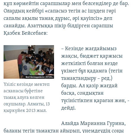
құп көрмейтін сарапшылар мен белсенділер де бар.
Олардың кейбірі «сапасыз тегін ас ішуден гөрі
сапалы ақылы тамақ дұрыс, әрі қауіпсіз» деп
санайды. Азаттыққа пікір білдірген сарапшы
Қазбек Бейсебаев:
– Кезінде жағдайымыз
жақсы, бюджет қаржысы
жеткілікті болған кезде
үкімет бұл қадамға (тегін
тамақтандыру – ред.)
Үзіліс кезінде мектеп
барды. Ал қазір жағдай
асханасы буфетіне
басқа, сондықтан
тамақ алуға келген
түсіністікпен қараған жөн, -
оқушылар. Алматы, 13
дейді.
қыркүйек 2013 жыл.
Алайда Марианна Гурина,
баланы тегін тамақтан айырып, үнемдеудің соңы