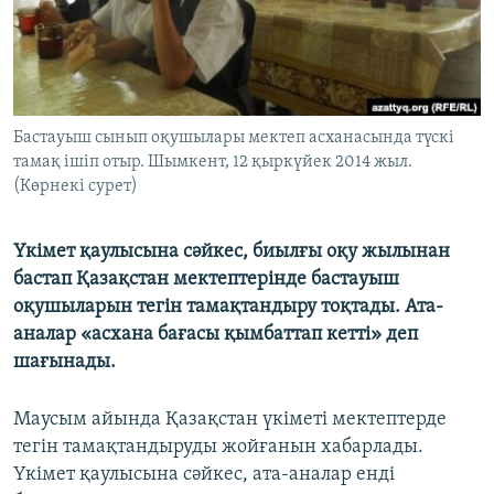
ЖАЗЫЛЫҢЫЗ
Басқа тілдерде
Бастауыш сынып оқушылары мектеп асханасында түскі
тамақ ішіп отыр. Шымкент, 12 қыркүйек 2014 жыл.
(Көрнекі сурет)
Үкімет қаулысына сәйкес, биылғы оқу жылынан
бастап Қазақстан мектептерінде бастауыш
оқушыларын тегін тамақтандыру тоқтады. Ата-
аналар «асхана бағасы қымбаттап кетті» деп
шағынады.
Маусым айында Қазақстан үкіметі мектептерде
тегін тамақтандыруды жойғанын хабарлады.
Үкімет қаулысына сәйкес, ата-аналар енді