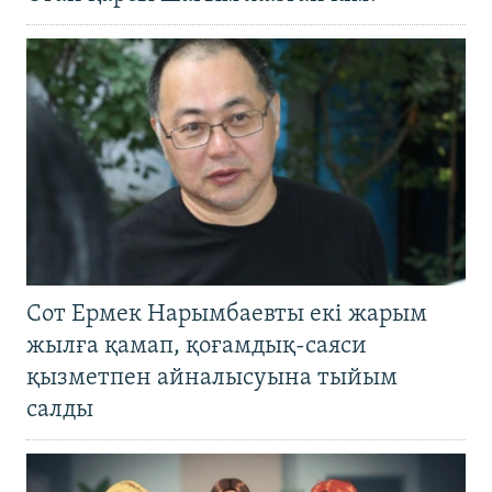
Сот Ермек Нарымбаевты екі жарым
жылға қамап, қоғамдық-саяси
қызметпен айналысуына тыйым
салды