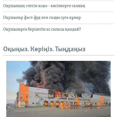
Оқушының «тегін асы» - кәсіпкерге салмақ
Оқушылар фаст-фуд пен газды суға құмар
Оқушыларға берілетін ас сапасы қандай?
Оқыңыз. Көріңіз. Тыңдаңыз